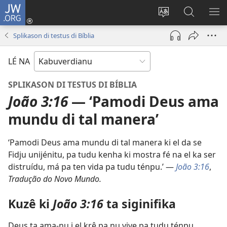
JW.ORG
Entra
(abri
Troka
Faze
MO
un
língua
piskiza
ME
Splikason di testus di Bíblia
janéla
di
na
novu)
site
JW.ORG
LÉ NA
SPLIKASON DI TESTUS DI BÍBLIA
João 3:16
— ‘Pamodi Deus ama
mundu di tal manera’
‘Pamodi Deus ama mundu di tal manera ki el da se
Fidju unijénitu, pa tudu kenha ki mostra fé na el ka ser
distruídu, má pa ten vida pa tudu ténpu.’ —
João 3:16
,
Tradução do Novo Mundo.
Kuzê ki
João 3:16
ta siginifika
Deus ta ama-nu i el krê pa nu vive pa tudu ténpu.