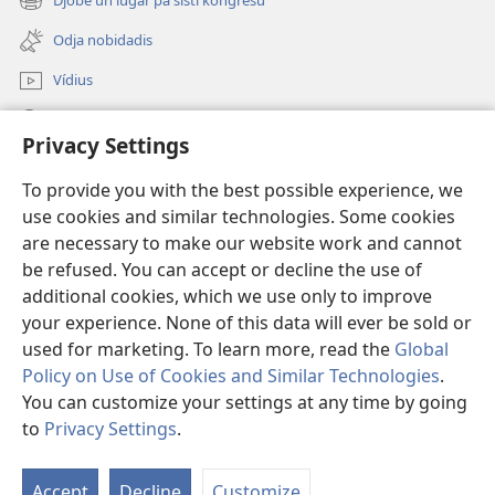
Djobe un lugar pa sisti kongrésu
(abri
janéla
un
novu)
Odja nobidadis
janéla
novu)
Vídius
Faze piskiza
Privacy Settings
Kontribuisons
(abri
To provide you with the best possible experience, we
un
use cookies and similar technologies. Some cookies
janéla
Bibliotéka na internet
are necessary to make our website work and cannot
(abri
novu)
be refused. You can accept or decline the use of
un
®
JW Hub
janéla
additional cookies, which we use only to improve
(abri
novu)
un
your experience. None of this data will ever be sold or
janéla
used for marketing. To learn more, read the
Global
novu)
Policy on Use of Cookies and Similar Technologies
.
Copyright
© 2026 Watch Tower Bible and Tract Society of Pennsylvania.
You can customize your settings at any time by going
RÉGRAS DI UZU
|
RÉGRAS DI PRIVASIDADI
|
KONFIGURASONS PA
to
Privacy Settings
.
PRIVASIDADI
Accept
Decline
Customize