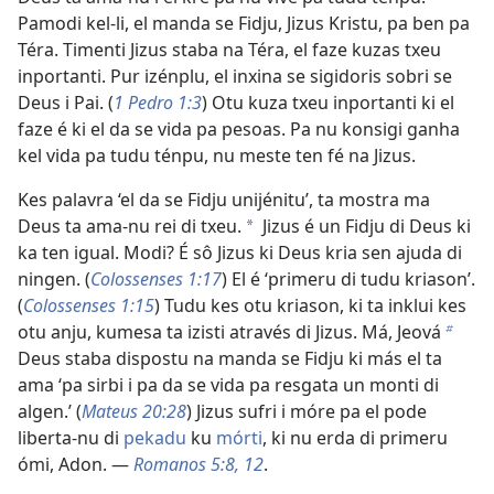
Pamodi kel-li, el manda se Fidju, Jizus Kristu, pa ben pa
Téra. Timenti Jizus staba na Téra, el faze kuzas txeu
inportanti. Pur izénplu, el inxina se sigidoris sobri se
Deus i Pai. (
1 Pedro 1:3
) Otu kuza txeu inportanti ki el
faze é ki el da se vida pa pesoas. Pa nu konsigi ganha
kel vida pa tudu ténpu, nu meste ten fé na Jizus.
Kes palavra ‘el da se Fidju unijénitu’, ta mostra ma
Deus ta ama-nu rei di txeu.
Jizus é un Fidju di Deus ki
a
ka ten igual. Modi? É sô Jizus ki Deus kria sen ajuda di
ningen. (
Colossenses 1:17
) El é ‘primeru di tudu kriason’.
(
Colossenses 1:15
) Tudu kes otu kriason, ki ta inklui kes
otu anju, kumesa ta izisti através di Jizus. Má, Jeová
b
Deus staba dispostu na manda se Fidju ki más el ta
ama ‘pa sirbi i pa da se vida pa resgata un monti di
algen.’ (
Mateus 20:28
) Jizus sufri i móre pa el pode
liberta-nu di
pekadu
ku
mórti
, ki nu erda di primeru
ómi, Adon. —
Romanos 5:8,
12
.