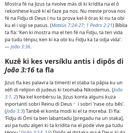
Mostra fé na Jizus ta nvolve más di ki kridita na el ô
rekonhese kuzê ki el faze pa nos. Nu meste prova nos
fé na Fidju di Deus i nu ta prova kel-li óras ki nu ta obi
ku el i sigi se pasus. (
Mateus 7:24-27
;
1 Pedro 2:21
) Bíblia
ta fla: ‘Ken ki mostra ma el ten fé na Fidju, ta ten vida
pa tudu ténpu; ken ki ka obi ku Fidju ka ta odja vida’.
—
João 3:36
.
Kuzê ki kes versíklu antis i dipôs di
João 3:16
ta fla
Jizus fla kes palavra la timenti el staba ta pâpia ku un
xéfi di relijion di judeus ki txomaba Nikodemus. (
João
3:1, 2
) Na kel konbérsu la, Jizus konta alguns kuza
inportanti sobri Reinu di Deus
i sobri ‘nase otu bês’.
c
(
João 3:3
) Tanbê el konta modi ki el ta moreba. El fla:
‘Fidju di Ómi ta ben labantadu [pregadu na un staka],
asi pa tudu algen ki ta kridita na el pode vive pa tudu
ténpu.’ (
João 3:14, 15
) Dipôs el distaka ma é Deus ki da