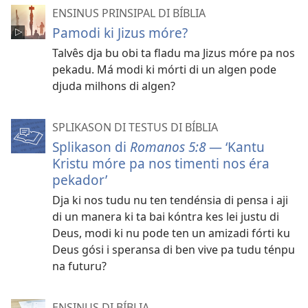
ENSINUS PRINSIPAL DI BÍBLIA
Pamodi ki Jizus móre?
Talvês dja bu obi ta fladu ma Jizus móre pa nos
pekadu. Má modi ki mórti di un algen pode
djuda milhons di algen?
SPLIKASON DI TESTUS DI BÍBLIA
Splikason di
Romanos 5:8
— ‘Kantu
Kristu móre pa nos timenti nos éra
pekador’
Dja ki nos tudu nu ten tendénsia di pensa i aji
di un manera ki ta bai kóntra kes lei justu di
Deus, modi ki nu pode ten un amizadi fórti ku
Deus gósi i speransa di ben vive pa tudu ténpu
na futuru?
ENSINUS DI BÍBLIA