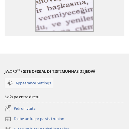
®
JW.ORG
/ SITE OFISIAL DI TISTIMUNHAS DI JEOVÁ
Appearance Settings
Links
pa entra diretu
Pidi un vizita
Djobe un lugar pa sisti runion
(abri
un