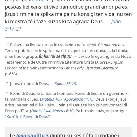
pesoas kel xansi di vive pamodi se grandi amor pa es.
Jizus tirmina ta splika ma pa nu konsigi ten vida, nu ten
ki mostra fé i faze kuzas ki ta agrada Deus. —
João
3:17-21
.
Palavra na língua gregu ki traduzidu pa ‘unijénitu’ é
monogenes.
a
Ten un publikason ki splika ma el ta siginifika “un i úniku. . . kel úniku
di se tipu ô grupu,
úniku (di se tipu)
.” — Léxico Grego-Inglês do Novo
Testamento e de Outra Primitiva Literatura Cristã (
A Greek-English
Lexicon of the New Testament and Other Early Christian Literature,
p. 658).
Jeová é nómi di Deus. —
Salmo 83:18
.
b
Reinu di Deus, ki tanbê ta txomadu ‘Reinu di Séu’, é un govérnu ki
c
ta manda la di Séu. (
Mateus 10:7
;
Apocalipse 11:15
) Deus skodje Jizus
Kristu pa ser Rei di kel Reinu. Reinu di Deus ta ben kunpri vontadi di
Deus pa Téra. (
Daniel 2:44
;
Mateus 6:10
) Pa bu sabe más, odja artigu
“
Kuzê ki é Reinu di Deus?
”
Lé
João
kapítlu 3
djuntu ku kes nóta di rodapé i