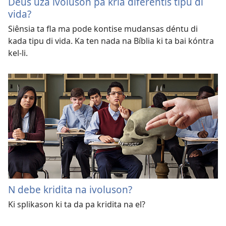
Deus uza ivoluson pa kria diferentis tipu di
vida?
Siênsia ta fla ma pode kontise mudansas déntu di
kada tipu di vida. Ka ten nada na Bíblia ki ta bai kóntra
kel-li.
N debe kridita na ivoluson?
Ki splikason ki ta da pa kridita na el?