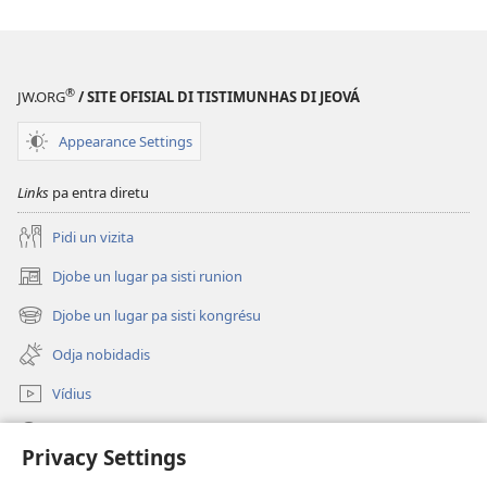
®
JW.ORG
/ SITE OFISIAL DI TISTIMUNHAS DI JEOVÁ
Appearance Settings
Links
pa entra diretu
Pidi un vizita
Djobe un lugar pa sisti runion
(abri
un
Djobe un lugar pa sisti kongrésu
(abri
janéla
un
novu)
Odja nobidadis
janéla
novu)
Vídius
Faze piskiza
Privacy Settings
Kontribuisons