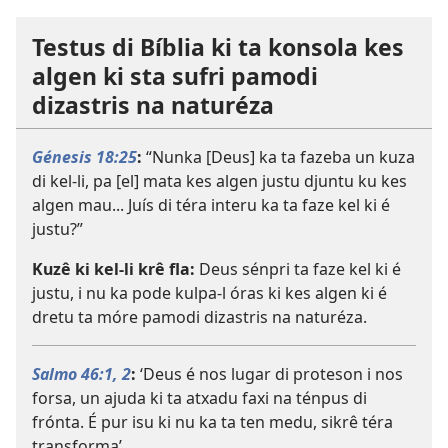
Testus di Bíblia ki ta konsola kes
algen ki sta sufri pamodi
dizastris na naturéza
Génesis 18:25
:
“Nunka [Deus] ka ta fazeba un kuza
di kel-li, pa [el] mata kes algen justu djuntu ku kes
algen mau... Juís di téra interu ka ta faze kel ki é
justu?”
Kuzê ki kel-li krê fla:
Deus sénpri ta faze kel ki é
justu, i nu ka pode kulpa-l óras ki kes algen ki é
dretu ta móre pamodi dizastris na naturéza.
Salmo 46:1, 2
:
‘Deus é nos lugar di proteson i nos
forsa, un ajuda ki ta atxadu faxi na ténpus di
frónta. É pur isu ki nu ka ta ten medu, sikrê téra
transforma’.