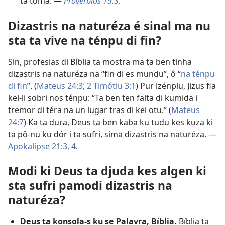
ta toma. —
Provérbios 19:3
.
Dizastris na naturéza é sinal ma nu
sta ta vive na ténpu di fin?
Sin, profesias di Bíblia ta mostra ma ta ben tinha
dizastris na naturéza na “fin di es mundu”, ô “
na ténpu
di fin
”. (
Mateus 24:3;
2 Timótiu 3:1
) Pur izénplu, Jizus fla
kel-li sobri nos ténpu: “Ta ben ten falta di kumida i
tremor di téra na un lugar tras di kel otu.” (
Mateus
24:7
) Ka ta dura, Deus ta ben kaba ku tudu kes kuza ki
ta pô-nu ku dór i ta sufri, sima dizastris na naturéza. —
Apokalipse 21:3, 4
.
Modi ki Deus ta djuda kes algen ki
sta sufri pamodi dizastris na
naturéza?
Deus ta konsola-s ku se Palavra, Bíblia.
Bíblia ta