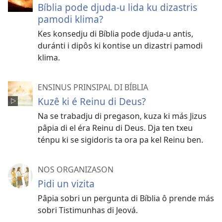
Bíblia pode djuda-u lida ku dizastris
pamodi klima?
Kes konsedju di Bíblia pode djuda-u antis,
duránti i dipôs ki kontise un dizastri pamodi
klima.
ENSINUS PRINSIPAL DI BÍBLIA
Kuzê ki é Reinu di Deus?
Na se trabadju di pregason, kuza ki más Jizus
pâpia di el éra Reinu di Deus. Dja ten txeu
ténpu ki se sigidoris ta ora pa kel Reinu ben.
NOS ORGANIZASON
Pidi un vizita
Pâpia sobri un pergunta di Bíblia ô prende más
sobri Tistimunhas di Jeová.