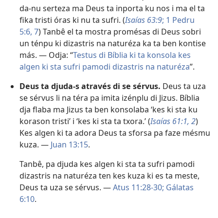
da-nu serteza ma Deus ta inporta ku nos i ma el ta
fika tristi óras ki nu ta sufri. (
Isaías 63:9
;
1 Pedru
5:6, 7
) Tanbê el ta mostra promésas di Deus sobri
un ténpu ki dizastris na naturéza ka ta ben kontise
más. — Odja: “
Testus di Bíblia ki ta konsola kes
algen ki sta sufri pamodi dizastris na naturéza
”.
Deus ta djuda-s através di se sérvus.
Deus ta uza
se sérvus li na téra pa imita izénplu di Jizus. Bíblia
dja flaba ma Jizus ta ben konsolaba ‘kes ki sta ku
korason tristi’ i ‘kes ki sta ta txora.’ (
Isaías 61:1, 2
)
Kes algen ki ta adora Deus ta sforsa pa faze mésmu
kuza. —
Juan 13:15
.
Tanbê, pa djuda kes algen ki sta ta sufri pamodi
dizastris na naturéza ten kes kuza ki es ta meste,
Deus ta uza se sérvus. —
Atus 11:28-30;
Gálatas
6:10
.