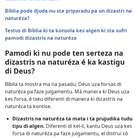
Bíblia pode djuda-nu sta priparadu pa un dizastri na
naturéza?
Testus di Bíblia ki ta konsola kes algen ki sta sufri
pamodi dizastris na naturéza
Pamodi ki nu pode ten serteza na
dizastris na naturéza é ka kastigu
di Deus?
Bíblia ta mostra ma na pasadu, Deus uza forsas di
naturéza pa faze julgamentu. Má manera ki Deus uza
kes forsa, é txeu diferenti di manera ki dizastris na
naturéza ta kontise.
Dizastris na naturéza ta mata i ta prujudika tudu
tipu di algen.
Diferenti di kel-li, kantu Deus uza kes
forsa di naturéza pa faze julgamentu, el distrui sô