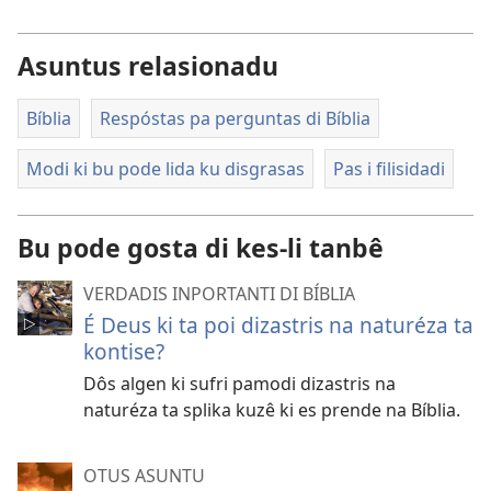
Asuntus relasionadu
Bíblia
Respóstas pa perguntas di Bíblia
Modi ki bu pode lida ku disgrasas
Pas i filisidadi
Bu pode gosta di kes-li tanbê
VERDADIS INPORTANTI DI BÍBLIA
É Deus ki ta poi dizastris na naturéza ta
kontise?
Dôs algen ki sufri pamodi dizastris na
naturéza ta splika kuzê ki es prende na Bíblia.
OTUS ASUNTU