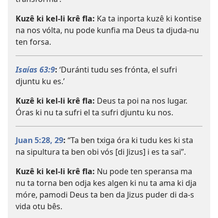
Kuzê ki kel-li krê fla:
Ka ta inporta kuzê ki kontise
na nos vólta, nu pode kunfia ma Deus ta djuda-nu
ten forsa.
Isaías 63:9
:
‘Duránti tudu ses frónta, el sufri
djuntu ku es.’
Kuzê ki kel-li krê fla:
Deus ta poi na nos lugar.
Óras ki nu ta sufri el ta sufri djuntu ku nos.
Juan 5:28, 29
:
“Ta ben txiga óra ki tudu kes ki sta
na sipultura ta ben obi vós [di Jizus] i es ta sai”.
Kuzê ki kel-li krê fla:
Nu pode ten speransa ma
nu ta torna ben odja kes algen ki nu ta ama ki dja
móre, pamodi Deus ta ben da Jizus puder di da-s
vida otu bês.