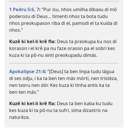
1 Pedru 5:6, 7
:
“Pur isu, nhos umilha dibaxu di mô
poderozu di Deus... timenti nhos ta bota tudu
nhos preokupason riba di el, pamodi el ta kuida di
nhos.”
Kuzê ki kel-li krê fla:
Deus ta preokupa ku nos di
korason i el krê pa nu faze orason pa el sobri kes
kuza ki ta pô-nu xinti preokupadu dimás.
Apokalipse 21:4
:
“[Deus] ta ben linpa tudu lágua
di ses odju, i ka ta ben ten más mórti, nen tristéza,
nen txoru nen dór. Kes kuza ki tinha antis ka ta
ben ten más.”
Kuzê ki kel-li krê fla:
Deus ta ben kaba ku tudu
kes kuza ki ta pô-nu ta sufri, sima dizastris na
naturéza.