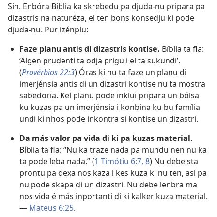
Sin. Enbóra Bíblia ka skrebedu pa djuda-nu pripara pa
dizastris na naturéza, el ten bons konsedju ki pode
djuda-nu. Pur izénplu:
Faze planu antis di dizastris kontise.
Bíblia ta fla:
‘Algen prudenti ta odja prigu i el ta sukundi’.
(
Provérbios 22:3
) Óras ki nu ta faze un planu di
imerjénsia antis di un dizastri kontise nu ta mostra
sabedoria. Kel planu pode inklui pripara un bólsa
ku kuzas pa un imerjénsia i konbina ku bu família
undi ki nhos pode inkontra si kontise un dizastri.
Da más valor pa vida di ki pa kuzas material.
Bíblia ta fla: “Nu ka traze nada pa mundu nen nu ka
ta pode leba nada.” (
1 Timótiu 6:7, 8
) Nu debe sta
prontu pa dexa nos kaza i kes kuza ki nu ten, asi pa
nu pode skapa di un dizastri. Nu debe lenbra ma
nos vida é más inportanti di ki kalker kuza material.
—
Mateus 6:25
.