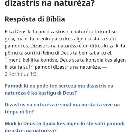
dizastris na naturéza?
Respósta di Bíblia
É ka Deus ki ta poi dizastris na naturéza ta kontise
gósi, má el ta preokupa ku kes algen ki sta ta sufri
pamodi es. Dizastris na naturéza é un di kes kuza ki ta
pô-nu ta sufri ki Reinu di Deus ta ben kaba ku el.
Timenti kel-li ka kontise, Deus sta ta konsola kes algen
ki sta ta sufri pamodi dizastris na naturéza. —
2 Koríntius 1:3
.
Pamodi ki nu pode ten serteza ma dizastris na
naturéza é ka kastigu di Deus?
Dizastris na naturéza é sinal ma nu sta ta vive na
ténpu di fin?
Modi ki Deus ta djuda kes algen ki sta sufri pamodi
dizastris na naturéza?