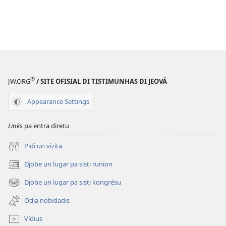
®
JW.ORG
/ SITE OFISIAL DI TISTIMUNHAS DI JEOVÁ
Appearance Settings
Links
pa entra diretu
Pidi un vizita
Djobe un lugar pa sisti runion
(abri
un
Djobe un lugar pa sisti kongrésu
(abri
janéla
un
novu)
Odja nobidadis
janéla
novu)
Vídius