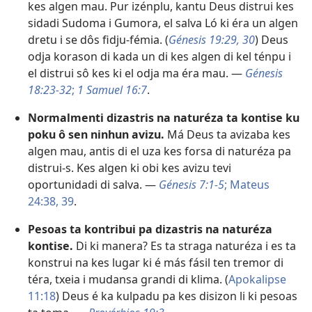
kes algen mau. Pur izénplu, kantu Deus distrui kes
sidadi Sudoma i Gumora, el salva Ló ki éra un algen
dretu i se dôs fidju-fémia. (
Génesis 19:29, 30
) Deus
odja korason di kada un di kes algen di kel ténpu i
el distrui sô kes ki el odja ma éra mau. —
Génesis
18:23-32
;
1 Samuel 16:7
.
Normalmenti dizastris na naturéza ta kontise ku
poku ô sen ninhun avizu.
Má Deus ta avizaba kes
algen mau, antis di el uza kes forsa di naturéza pa
distrui-s. Kes algen ki obi kes avizu tevi
oportunidadi di salva. —
Génesis 7:1-5
;
Mateus
24:38, 39
.
Pesoas ta kontribui pa dizastris na naturéza
kontise.
Di ki manera? Es ta straga naturéza i es ta
konstrui na kes lugar ki é más fásil ten tremor di
téra, txeia i mudansa grandi di klima. (
Apokalipse
11:18
) Deus é ka kulpadu pa kes disizon li ki pesoas