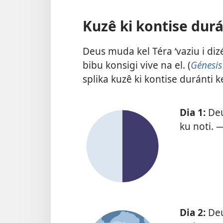
Kuzê ki kontise durá
Deus muda kel Téra ‘vaziu i diz
bibu konsigi vive na el. (
Génesis
splika kuzê ki kontise duránti k
Dia 1:
Deu
ku noti.
Dia 2:
Deu