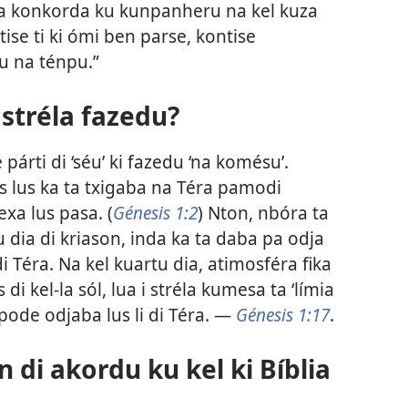
 ta konkorda ku kunpanheru na kel kuza
ise ti ki ómi ben parse, kontise
u na ténpu.”
i stréla fazedu?
e párti di ‘séu’ ki fazedu ‘na komésu’.
s lus ka ta txigaba na Téra pamodi
xa lus pasa. (
Génesis 1:2
) Nton, nbóra ta
 dia di kriason, inda ka ta daba pa odja
 di Téra. Na kel kuartu dia, atimosféra fika
 di kel-la sól, lua i stréla kumesa ta ‘límia
pode odjaba lus li di Téra. —
Génesis 1:17
.
n di akordu ku kel ki Bíblia