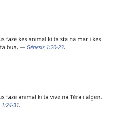
s faze kes animal ki ta sta na mar i kes
 ta bua. —
Génesis 1:20-23
.
s faze animal ki ta vive na Téra i algen.
 1:24-31
.