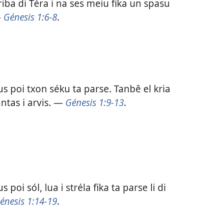
riba di Téra i na ses meiu fika un spasu
—
Génesis 1:6-8
.
s poi txon séku ta parse. Tanbê el kria
antas i arvis. —
Génesis 1:9-13
.
 poi sól, lua i stréla fika ta parse li di
énesis 1:14-19
.