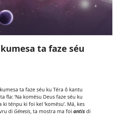
 kumesa ta faze séu
us kumesa ta faze séu ku Téra ô kantu
l ta fla: ‘Na komésu Deus faze séu ku
fla ki ténpu ki foi kel ‘komésu’. Má, kes
ivru di
Génesis
, ta mostra ma foi
antis
di