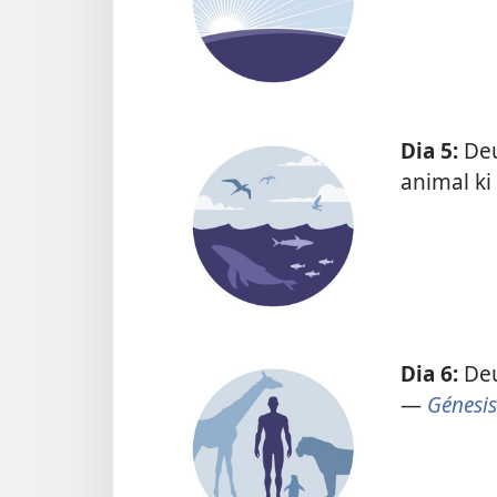
Dia 5:
Deu
animal ki
Dia 6:
Deu
—
Génesis