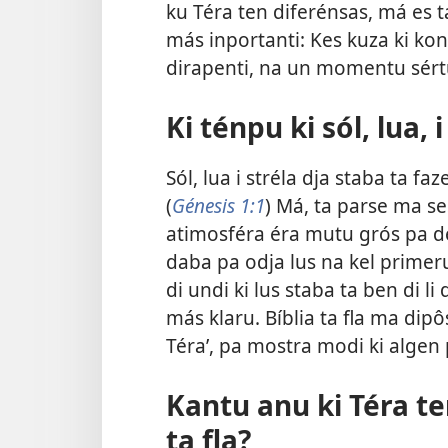
ku Téra ten diferénsas, má es
más inportanti: Kes kuza ki kont
dirapenti, na un momentu sért
Ki ténpu ki sól, lua, 
Sól, lua i stréla dja staba ta faz
(
Génesis 1:1
) Má, ta parse ma se
atimosféra éra mutu grós pa de
daba pa odja lus na kel primeru
di undi ki lus staba ta ben di li
más klaru. Bíblia ta fla ma dipôs
Téra’, pa mostra modi ki algen 
Kantu anu ki Téra te
ta fla?