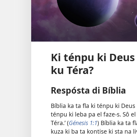
Ki ténpu ki Deus
ku Téra?
Respósta di Bíblia
Bíblia ka ta fla ki ténpu ki De
ténpu ki leba pa el faze-s. Sô e
Téra.’ (
Génesis 1:1
) Bíblia ka ta 
kuza ki ba ta kontise ki sta na l