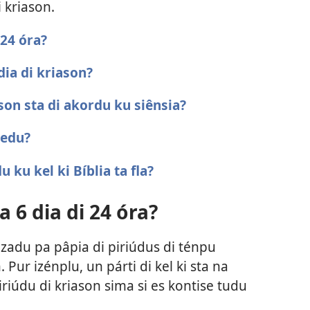
i kriason.
 24 óra?
dia di kriason?
ason sta di akordu ku siênsia?
azedu?
 ku kel ki Bíblia ta fla?
a 6 dia di 24 óra?
 uzadu pa pâpia di piriúdus di ténpu
 Pur izénplu, un párti di kel ki sta na
iriúdu di kriason sima si es kontise tudu