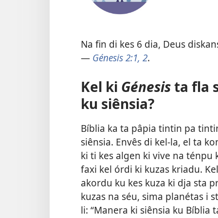
Na fin di kes 6 dia, Deus diskans
—
Génesis 2:1, 2
.
Kel ki
Génesis
ta fla 
ku siênsia?
Bíblia ka ta pâpia tintin pa tin
siênsia. Envês di kel-la, el ta
ki ti kes algen ki vive na ténpu
faxi kel órdi ki kuzas kriadu. Kel
akordu ku kes kuza ki dja sta pr
kuzas na séu, sima planétas i s
li: “Manera ki siênsia ku Bíblia