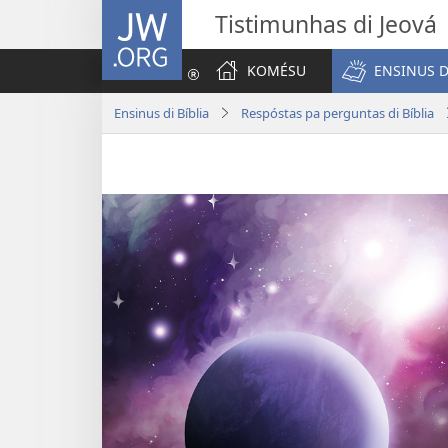
JW.ORG
Tistimunhas di Jeová
KOMÉSU
ENSINUS D
Ensinus di Bíblia
Respóstas pa perguntas di Bíblia