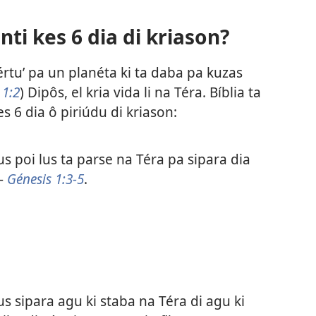
nti kes 6 dia di kriason?
értu’ pa un planéta ki ta daba pa kuzas
 1:2
) Dipôs, el kria vida li na Téra. Bíblia ta
es 6 dia ô piriúdu di kriason:
s poi lus ta parse na Téra pa sipara dia
 —
Génesis 1:3-5
.
s sipara agu ki staba na Téra di agu ki