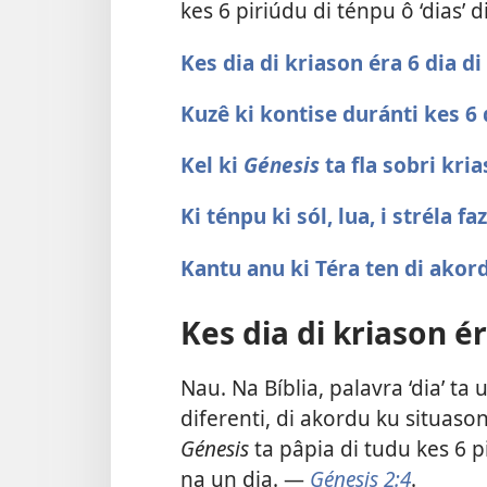
kes 6 piriúdu di ténpu ô ‘dias’ d
Kes dia di kriason éra 6 dia di
Kuzê ki kontise duránti kes 6 
Kel ki
Génesis
ta fla sobri kri
Ki ténpu ki sól, lua, i stréla f
Kantu anu ki Téra ten di akordu
Kes dia di kriason ér
Nau. Na Bíblia, palavra ‘dia’ ta
diferenti, di akordu ku situason.
Génesis
ta pâpia di tudu kes 6 p
na un dia. —
Génesis 2:4
.