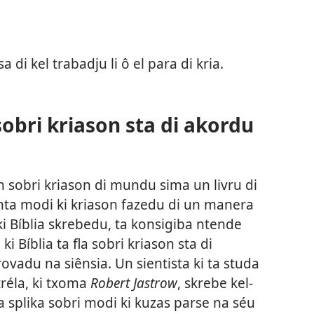
a di kel trabadju li ô el para di kria.
sobri kriason sta di akordu
tin sobri kriason di mundu sima un livru di
 konta modi ki kriason fazedu di un manera
 ki Bíblia skrebedu, ta konsigiba ntende
 ki Bíblia ta fla sobri kriason sta di
ovadu na siênsia. Un sientista ki ta studa
tréla, ki txoma
Robert Jastrow
, skrebe kel-
 ta splika sobri modi ki kuzas parse na séu