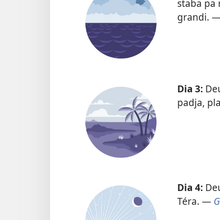
staba pa 
grandi. 
Dia 3:
Deu
padja, pl
Dia 4:
Deus
Téra. —
G