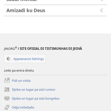
Amizadi ku Deus
®
JW.ORG
/ SITE OFISIAL DI TISTIMUNHAS DI JEOVÁ
Appearance Settings
Links
pa entra diretu
Pidi un vizita
Djobe un lugar pa sisti runion
(abri
un
Djobe un lugar pa sisti kongrésu
(abri
janéla
un
novu)
Odja nobidadis
janéla