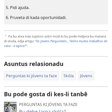
Pidi ajuda.
Pruveta di kada oportunidadi.
Pa bu atxa más sujiston sobri modi ki bu pode midjora bu manera
a
di studa, odja artigu
“
Os Jovens Perguntam... Tenho muitos trabalhos de
casa – e agora?
”
.
Asuntus relasionadu
Perguntas ki jóvens ta faze
Skóla
Jóvens
Bu pode gosta di kes-li tanbê
PERGUNTAS KI JÓVENS TA FAZE
Bu debe larga skóla?