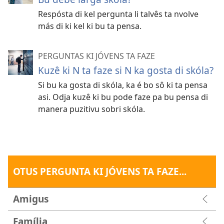
Respósta di kel pergunta li talvês ta nvolve
más di ki kel ki bu ta pensa.
PERGUNTAS KI JÓVENS TA FAZE
Kuzê ki N ta faze si N ka gosta di skóla?
Si bu ka gosta di skóla, ka é bo sô ki ta pensa
asi. Odja kuzê ki bu pode faze pa bu pensa di
manera puzitivu sobri skóla.
OTUS PERGUNTA KI JÓVENS TA FAZE...
Amigus
Família