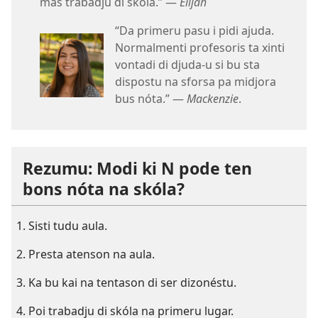
más trabadju di skóla.” —
Elijah
“Da primeru pasu i pidi ajuda.
Normalmenti profesoris ta xinti
vontadi di djuda-u si bu sta
dispostu na sforsa pa midjora
bus nóta.” —
Mackenzie
.
Rezumu: Modi ki N pode ten
bons nóta na skóla?
Sisti tudu aula.
Presta atenson na aula.
Ka bu kai na tentason di ser dizonéstu.
Poi trabadju di skóla na primeru lugar.