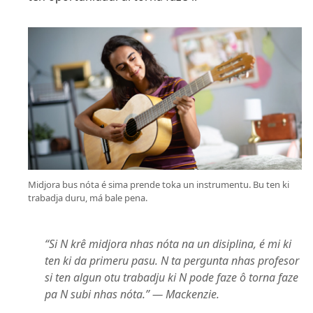
Midjora bus nóta é sima prende toka un instrumentu. Bu ten ki
trabadja duru, má bale pena.
“Si N krê midjora nhas nóta na un disiplina, é mi ki
ten ki da primeru pasu. N ta pergunta nhas profesor
si ten algun otu trabadju ki N pode faze ô torna faze
pa N subi nhas nóta.” — Mackenzie.