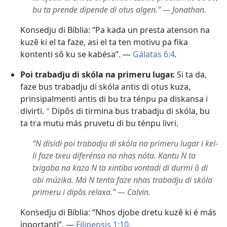
bu ta prende dipende di otus algen.” — Jonathan.
Konsedju di Bíblia: “Pa kada un presta atenson na
kuzê ki el ta faze, asi el ta ten motivu pa fika
kontenti sô ku se kabésa”. —
Gálatas 6:4
.
Poi trabadju di skóla na primeru lugar.
Si ta da,
faze bus trabadju di skóla antis di otus kuza,
prinsipalmenti antis di bu tra ténpu pa diskansa i
divirti.
Dipôs di tirmina bus trabadju di skóla, bu
a
ta tra mutu más pruvetu di bu ténpu livri.
“N disidi poi trabadju di skóla na primeru lugar i kel-
li faze txeu diferénsa na nhas nóta. Kantu N ta
txigaba na kaza N ta xintiba vontadi di durmi ô di
obi múzika. Má N tenta faze nhas trabadju di skóla
primeru i dipôs relaxa.” — Calvin.
Konsedju di Bíblia: “Nhos djobe dretu kuzê ki é más
inportanti”. —
Filipensis 1:10
.