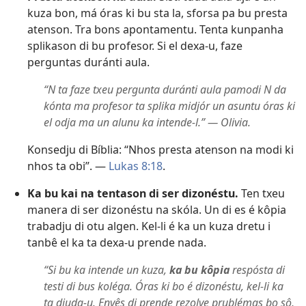
kuza bon, má óras ki bu sta la, sforsa pa bu presta
atenson. Tra bons apontamentu. Tenta kunpanha
splikason di bu profesor. Si el dexa-u, faze
perguntas duránti aula.
“N ta faze txeu pergunta duránti aula pamodi N da
kónta ma profesor ta splika midjór un asuntu óras ki
el odja ma un alunu ka intende-l.” — Olivia.
Konsedju di Bíblia: “Nhos presta atenson na modi ki
nhos ta obi”. —
Lukas 8:18
.
Ka bu kai na tentason di ser dizonéstu.
Ten txeu
manera di ser dizonéstu na skóla. Un di es é kôpia
trabadju di otu algen. Kel-li é ka un kuza dretu i
tanbê el ka ta dexa-u prende nada.
“Si bu ka intende un kuza,
ka bu kôpia
respósta di
testi di bus koléga. Óras ki bo é dizonéstu, kel-li ka
ta djuda-u. Envês di prende rezolve prublémas bo sô,