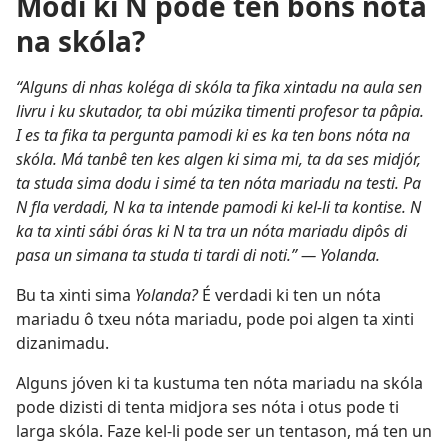
Modi ki N pode ten bons nóta
na skóla?
“Alguns di nhas koléga di skóla ta fika xintadu na aula sen
livru i ku skutador, ta obi múzika timenti profesor ta pâpia.
I es ta fika ta pergunta pamodi ki es ka ten bons nóta na
skóla. Má tanbê ten kes algen ki sima mi, ta da ses midjór,
ta studa sima dodu i simé ta ten nóta mariadu na testi. Pa
N fla verdadi, N ka ta intende pamodi ki kel-li ta kontise. N
ka ta xinti sábi óras ki N ta tra un nóta mariadu dipôs di
pasa un simana ta studa ti tardi di noti.” — Yolanda.
Bu ta xinti sima
Yolanda?
É verdadi ki ten un nóta
mariadu ô txeu nóta mariadu, pode poi algen ta xinti
dizanimadu.
Alguns jóven ki ta kustuma ten nóta mariadu na skóla
pode dizisti di tenta midjora ses nóta i otus pode ti
larga skóla. Faze kel-li pode ser un tentason, má ten un