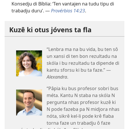
Konsedju di Bíblia: ‘Ten vantajen na tudu tipu di
trabadju duru’. —
Provérbios 14:23
.
Kuzê ki otus jóvens ta fla
“Lenbra ma na bu vida, bu ten sô
un xansi di ten bon rezultadu na
skóla i bu rezultadu ta dipende di
kantu sforsu ki bu ta faze.” —
Alexandra
.
“Pâpia ku bus profesor sobri bus
méta. Kantu N staba na skóla N
pergunta nhas profesor kuzê ki
N pode fazeba pa N midjora nhas
nóta, sikrê kel-li pode krê flaba
torna faze un trabadju ô faze