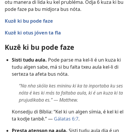
otu manera di lida ku kel prubléma. Odja 6 kuza ki bu
pode faze pa bu midjora bus nóta.
Kuzê ki bu pode faze
Kuzê ki otus jóven ta fla
Kuzê ki bu pode faze
Sisti tudu aula.
Pode parse ma kel-li é un kuza ki
tudu algen sabe, má si bu falta txeu aula kel-li di
serteza ta afeta bus nóta.
“Na nha skóla kes mininu ki ka ta inportaba ku ses
nóta é kes ki más ta faltaba aula, ki é un kuza ki ta
prujudikaba es.” — Matthew.
Konsedju di Bíblia: “Kel ki un algen símia, é kel ki el
ta kodje tanbê.” —
Gálatas 6:7
.
Presta atenson na aula.
Sisti tudu aula dja é un