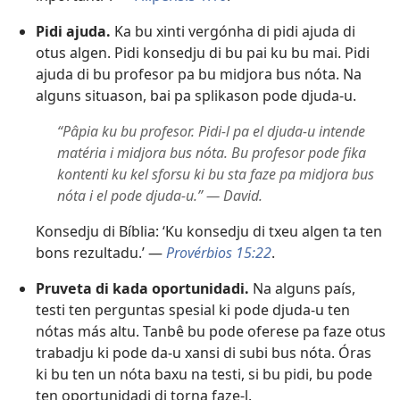
Pidi ajuda.
Ka bu xinti vergónha di pidi ajuda di
otus algen. Pidi konsedju di bu pai ku bu mai. Pidi
ajuda di bu profesor pa bu midjora bus nóta. Na
alguns situason, bai pa splikason pode djuda-u.
“Pâpia ku bu profesor. Pidi-l pa el djuda-u intende
matéria i midjora bus nóta. Bu profesor pode fika
kontenti ku kel sforsu ki bu sta faze pa midjora bus
nóta i el pode djuda-u.” — David.
Konsedju di Bíblia: ‘Ku konsedju di txeu algen ta ten
bons rezultadu.’ —
Provérbios 15:22
.
Pruveta di kada oportunidadi.
Na alguns país,
testi ten perguntas spesial ki pode djuda-u ten
nótas más altu. Tanbê bu pode oferese pa faze otus
trabadju ki pode da-u xansi di subi bus nóta. Óras
ki bu ten un nóta baxu na testi, si bu pidi, bu pode
ten oportunidadi di torna faze-l.