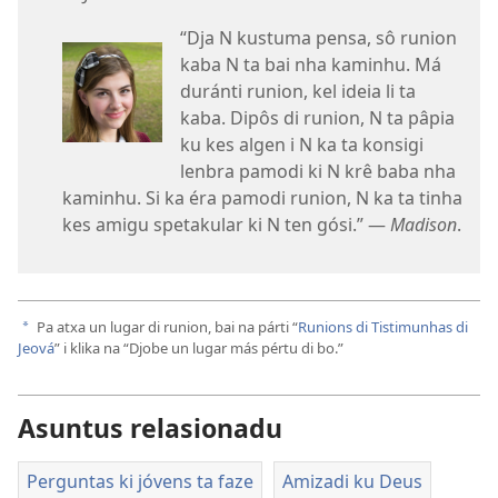
“Dja N kustuma pensa, sô runion
kaba N ta bai nha kaminhu. Má
duránti runion, kel ideia li ta
kaba. Dipôs di runion, N ta pâpia
ku kes algen i N ka ta konsigi
lenbra pamodi ki N krê baba nha
kaminhu. Si ka éra pamodi runion, N ka ta tinha
kes amigu spetakular ki N ten gósi.” —
Madison
.
Pa atxa un lugar di runion, bai na párti “
Runions di Tistimunhas di
a
Jeová
” i klika na “Djobe un lugar más pértu di bo.”
Asuntus relasionadu
Perguntas ki jóvens ta faze
Amizadi ku Deus