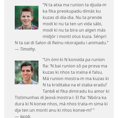
“N ta atxa ma runion ta djuda-m
ka fika preokupadu dimás ku
kuzas di dia-dia. Nu ta prende
modi ki nu ta ten un vida sábi,
modi ki nu ta bira un algen más
midjór i monti otus kuza. Sénpri
N ta sai di Salon di Reinu nkorajadu i animadu.”
—
Timothy
.
“Un ómi ki N konvida pa runion
fla: ‘N bai runion sô pa prova ma
kuzas ki nhos ta inxina é falsu.
Má runion mostra-m ma kuzas ki
N ta kriditaba na el staba eradu!’
Tanbê el fika dimiradu ku amor ki
Tistimunhas di Jeová mostra-l. El fla: ‘Nbóra ka
dura ki N konxe nhos, má nhos trata-m sima ki
dja ten un monti anu ki nhos konxe-m!’ ”
—
Jacob
.