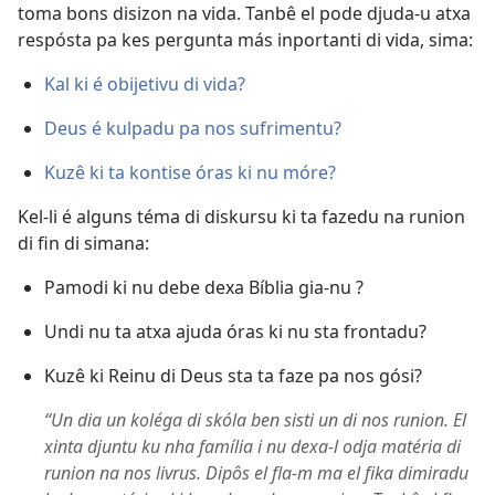
toma bons disizon na vida. Tanbê el pode djuda-u atxa
respósta pa kes pergunta más inportanti di vida, sima:
Kal ki é obijetivu di vida?
Deus é kulpadu pa nos sufrimentu?
Kuzê ki ta kontise óras ki nu móre?
Kel-li é alguns téma di diskursu ki ta fazedu na runion
di fin di simana:
Pamodi ki nu debe dexa Bíblia gia-nu ?
Undi nu ta atxa ajuda óras ki nu sta frontadu?
Kuzê ki Reinu di Deus sta ta faze pa nos gósi?
“Un dia un koléga di skóla ben sisti un di nos runion. El
xinta djuntu ku nha família i nu dexa-l odja matéria di
runion na nos livrus. Dipôs el fla-m ma el fika dimiradu