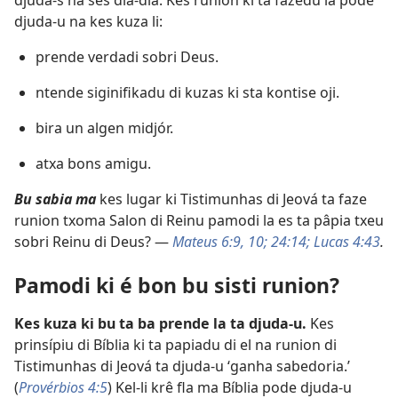
djuda-s na ses dia-dia. Kes runion ki ta fazedu la pode
djuda-u na kes kuza li:
prende verdadi sobri Deus.
ntende siginifikadu di kuzas ki sta kontise oji.
bira un algen midjór.
atxa bons amigu.
Bu sabia ma
kes lugar ki Tistimunhas di Jeová ta faze
runion txoma Salon di Reinu pamodi la es ta pâpia txeu
sobri Reinu di Deus? —
Mateus 6:​9, 10;
24:14;
Lucas 4:​43
.
Pamodi ki é bon bu sisti runion?
Kes kuza ki bu ta ba prende la ta djuda-u.
Kes
prinsípiu di Bíblia ki ta papiadu di el na runion di
Tistimunhas di Jeová ta djuda-u ‘ganha sabedoria.’
(
Provérbios 4:5
) Kel-li krê fla ma Bíblia pode djuda-u