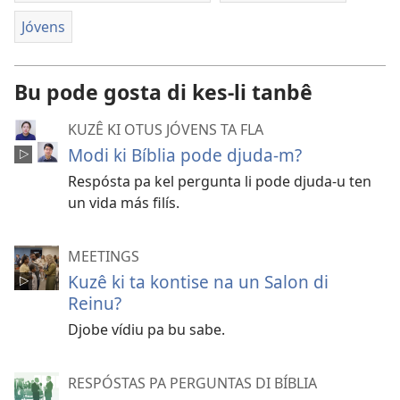
Jóvens
Bu pode gosta di kes-li tanbê
KUZÊ KI OTUS JÓVENS TA FLA
Modi ki Bíblia pode djuda-m?
Respósta pa kel pergunta li pode djuda-u ten
un vida más filís.
MEETINGS
Kuzê ki ta kontise na un Salon di
Reinu?
Djobe vídiu pa bu sabe.
RESPÓSTAS PA PERGUNTAS DI BÍBLIA