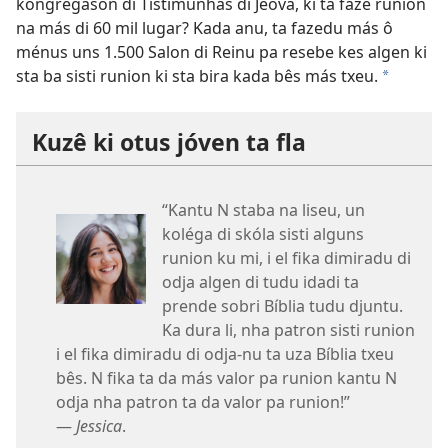
kongregason di Tistimunhas di Jeová, ki ta faze runion
na más di 60 mil lugar? Kada anu, ta fazedu más ô
ménus uns 1.500 Salon di Reinu pa resebe kes algen ki
sta ba sisti runion ki sta bira kada bês más txeu.
a
Kuzê ki otus jóven ta fla
“Kantu N staba na liseu, un
koléga di skóla sisti alguns
runion ku mi, i el fika dimiradu di
odja algen di tudu idadi ta
prende sobri Bíblia tudu djuntu.
Ka dura li, nha patron sisti runion
i el fika dimiradu di odja-nu ta uza Bíblia txeu
bês. N fika ta da más valor pa runion kantu N
odja nha patron ta da valor pa runion!”
—
Jessica
.