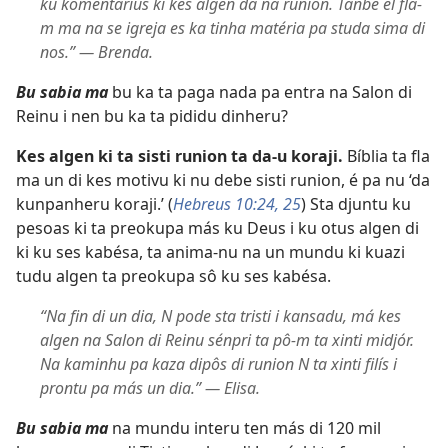
ku komentárius ki kes algen da na runion. Tanbê el fla-
m ma na se igreja es ka tinha matéria pa studa sima di
nos.” — Brenda.
Bu sabia ma
bu ka ta paga nada pa entra na Salon di
Reinu i nen bu ka ta pididu dinheru?
Kes algen ki ta sisti runion ta da-u koraji.
Bíblia ta fla
ma un di kes motivu ki nu debe sisti runion, é pa nu ‘da
kunpanheru koraji.’ (
Hebreus 10:24, 25
) Sta djuntu ku
pesoas ki ta preokupa más ku Deus i ku otus algen di
ki ku ses kabésa, ta anima-nu na un mundu ki kuazi
tudu algen ta preokupa sô ku ses kabésa.
“Na fin di un dia, N pode sta tristi i kansadu, má kes
algen na Salon di Reinu sénpri ta pô-m ta xinti midjór.
Na kaminhu pa kaza dipôs di runion N ta xinti filís i
prontu pa más un dia.” — Elisa.
Bu sabia ma
na mundu interu ten más di 120 mil