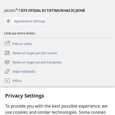
®
JW.ORG
/ SITE OFISIAL DI TISTIMUNHAS DI JEOVÁ
Appearance Settings
Links
pa entra diretu
Pidi un vizita
Djobe un lugar pa sisti runion
(abri
un
Djobe un lugar pa sisti kongrésu
(abri
janéla
un
novu)
Odja nobidadis
janéla
novu)
Vídius
Faze piskiza
Privacy Settings
Kontribuisons
(abri
To provide you with the best possible experience, we
un
use cookies and similar technologies. Some cookies
janéla