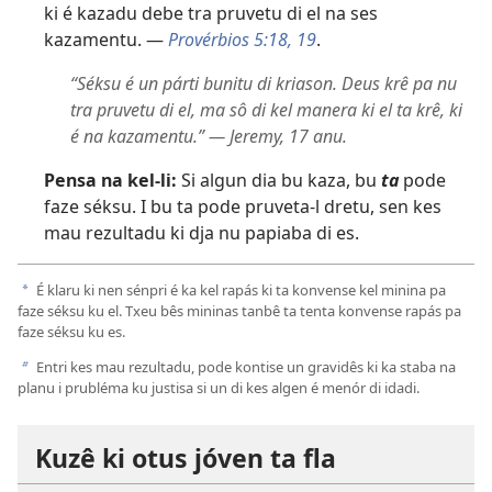
ki é kazadu debe tra pruvetu di el na ses
kazamentu. —
Provérbios 5:18, 19
.
“Séksu é un párti bunitu di kriason. Deus krê pa nu
tra pruvetu di el, ma sô di kel manera ki el ta krê, ki
é na kazamentu.” — Jeremy, 17 anu.
Pensa na kel-li:
Si algun dia bu kaza, bu
ta
pode
faze séksu. I bu ta pode pruveta-l dretu, sen kes
mau rezultadu ki dja nu papiaba di es.
É klaru ki nen sénpri é ka kel rapás ki ta konvense kel minina pa
a
faze séksu ku el. Txeu bês mininas tanbê ta tenta konvense rapás pa
faze séksu ku es.
Entri kes mau rezultadu, pode kontise un gravidês ki ka staba na
b
planu i prubléma ku justisa si un di kes algen é menór di idadi.
Kuzê ki otus jóven ta fla