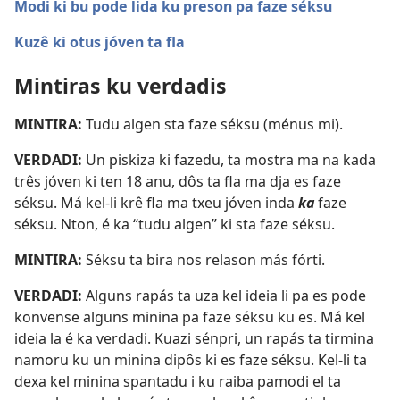
Modi ki bu pode lida ku preson pa faze séksu
Kuzê ki otus jóven ta fla
Mintiras ku verdadis
MINTIRA:
Tudu algen sta faze séksu (ménus mi).
VERDADI:
Un piskiza ki fazedu, ta mostra ma na kada
três jóven ki ten 18 anu, dôs ta fla ma dja es faze
séksu. Má kel-li krê fla ma txeu jóven inda
ka
faze
séksu. Nton, é ka “tudu algen” ki sta faze séksu.
MINTIRA:
Séksu ta bira nos relason más fórti.
VERDADI:
Alguns rapás ta uza kel ideia li pa es pode
konvense alguns minina pa faze séksu ku es. Má kel
ideia la é ka verdadi. Kuazi sénpri, un rapás ta tirmina
namoru ku un minina dipôs ki es faze séksu. Kel-li ta
dexa kel minina spantadu i ku raiba pamodi el ta