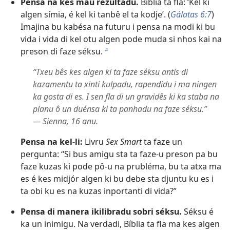
Pensa na kes mau rezultadu.
Bíblia ta fla: ‘Kel ki
algen símia, é kel ki tanbê el ta kodje’. (
Gálatas 6:7
)
Imajina bu kabésa na futuru i pensa na modi ki bu
vida i vida di kel otu algen pode muda si nhos kai na
preson di faze séksu.
b
“Txeu bês kes algen ki ta faze séksu antis di
kazamentu ta xinti kulpadu, rapendidu i ma ningen
ka gosta di es. I sen fla di un gravidês ki ka staba na
planu ô un duénsa ki ta panhadu na faze séksu.”
— Sienna, 16 anu.
Pensa na kel-li:
Livru
Sex Smart
ta faze un
pergunta: “Si bus amigu sta ta faze-u preson pa bu
faze kuzas ki pode pô-u na prubléma, bu ta atxa ma
es é kes midjór algen ki bu debe sta djuntu ku es i
ta obi ku es na kuzas inportanti di vida?”
Pensa di manera ikilibradu sobri séksu.
Séksu é
ka un inimigu. Na verdadi, Bíblia ta fla ma kes algen