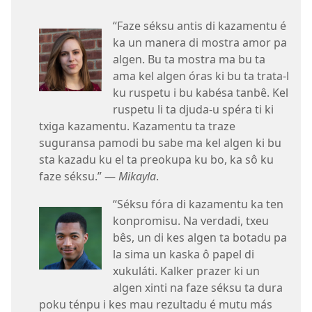
“Faze séksu antis di kazamentu é
ka un manera di mostra amor pa
algen. Bu ta mostra ma bu ta
ama kel algen óras ki bu ta trata-l
ku ruspetu i bu kabésa tanbê. Kel
ruspetu li ta djuda-u spéra ti ki
txiga kazamentu. Kazamentu ta traze
suguransa pamodi bu sabe ma kel algen ki bu
sta kazadu ku el ta preokupa ku bo, ka sô ku
faze séksu.” —
Mikayla
.
“Séksu fóra di kazamentu ka ten
konpromisu. Na verdadi, txeu
bês, un di kes algen ta botadu pa
la sima un kaska ô papel di
xukuláti. Kalker prazer ki un
algen xinti na faze séksu ta dura
poku ténpu i kes mau rezultadu é mutu más