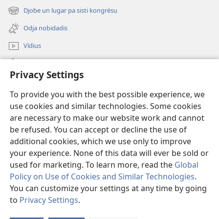
un
Djobe un lugar pa sisti kongrésu
(abri
janéla
un
novu)
Odja nobidadis
janéla
novu)
Vídius
Faze piskiza
Privacy Settings
Kontribuisons
(abri
To provide you with the best possible experience, we
un
use cookies and similar technologies. Some cookies
janéla
Bibliotéka na internet
are necessary to make our website work and cannot
(abri
novu)
be refused. You can accept or decline the use of
un
®
JW Hub
janéla
additional cookies, which we use only to improve
(abri
novu)
un
your experience. None of this data will ever be sold or
janéla
used for marketing. To learn more, read the
Global
novu)
Policy on Use of Cookies and Similar Technologies
.
You can customize your settings at any time by going
Copyright
© 2026 Watch Tower Bible and Tract Society of Pennsylvania.
RÉGRAS DI UZU
|
RÉGRAS DI PRIVASIDADI
|
KONFIGURASONS PA
to
Privacy Settings
.
PRIVASIDADI