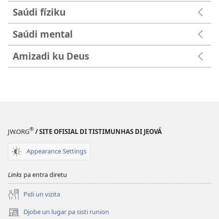
Saúdi fíziku
Saúdi mental
Amizadi ku Deus
®
JW.ORG
/ SITE OFISIAL DI TISTIMUNHAS DI JEOVÁ
Appearance Settings
Links
pa entra diretu
Pidi un vizita
Djobe un lugar pa sisti runion
(abri