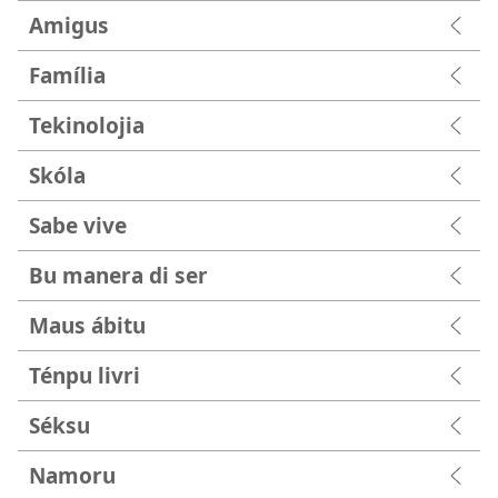
Amigus
Família
Tekinolojia
Skóla
Sabe vive
Bu manera di ser
Maus ábitu
Ténpu livri
Séksu
Namoru