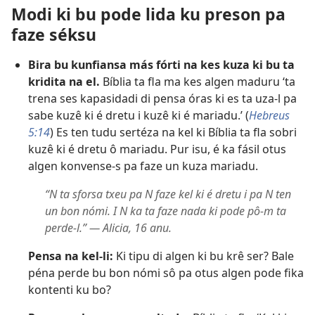
Modi ki bu pode lida ku preson pa
faze séksu
Bira bu kunfiansa más fórti na kes kuza ki bu ta
kridita na el.
Bíblia ta fla ma kes algen maduru ‘ta
trena ses kapasidadi di pensa óras ki es ta uza-l pa
sabe kuzê ki é dretu i kuzê ki é mariadu.’ (
Hebreus
5:14
) Es ten tudu sertéza na kel ki Bíblia ta fla sobri
kuzê ki é dretu ô mariadu. Pur isu, é ka fásil otus
algen konvense-s pa faze un kuza mariadu.
“N ta sforsa txeu pa N faze kel ki é dretu i pa N ten
un bon nómi. I N ka ta faze nada ki pode pô-m ta
perde-l.” — Alicia, 16 anu.
Pensa na kel-li:
Ki tipu di algen ki bu krê ser? Bale
péna perde bu bon nómi sô pa otus algen pode fika
kontenti ku bo?