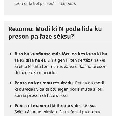
txeu di ki kel prazer.” —
Caiman
.
Rezumu: Modi ki N pode lida ku
preson pa faze séksu?
Bira bu kunfiansa más fórti na kes kuza ki bu
ta kridita na el.
Un algen ki ten sertéza na kel
ki el ta kridita ten ménus xansi di kai na preson
di faze kuza mariadu.
Pensa na kes mau rezultadu.
Pensa na modi
ki bu vida i vida di otu algen pode muda si bu
kai na preson di faze séksu.
Pensa di manera ikilibradu sobri séksu.
Séksu é ka un inimigu. Deus faze-l pa nu tra