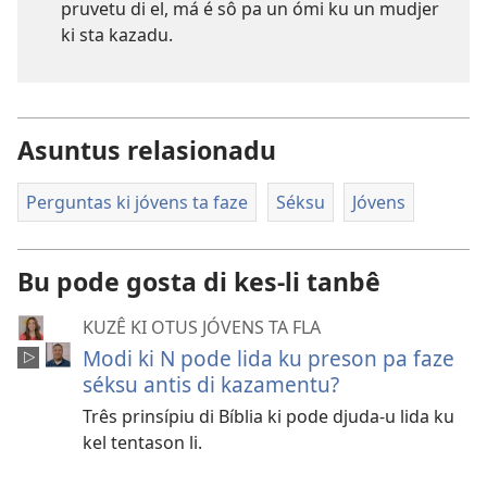
pruvetu di el, má é sô pa un ómi ku un mudjer
ki sta kazadu.
Asuntus relasionadu
Perguntas ki jóvens ta faze
Séksu
Jóvens
Bu pode gosta di kes-li tanbê
KUZÊ KI OTUS JÓVENS TA FLA
Modi ki N pode lida ku preson pa faze
séksu antis di kazamentu?
Três prinsípiu di Bíblia ki pode djuda-u lida ku
kel tentason li.