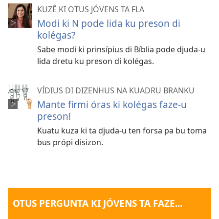
KUZÊ KI OTUS JÓVENS TA FLA
Modi ki N pode lida ku preson di
kolégas?
Sabe modi ki prinsípius di Bíblia pode djuda-u
lida dretu ku preson di kolégas.
VÍDIUS DI DIZENHUS NA KUADRU BRANKU
Mante firmi óras ki kolégas faze-u
preson!
Kuatu kuza ki ta djuda-u ten forsa pa bu toma
bus própi disizon.
OTUS PERGUNTA KI JÓVENS TA FAZE...