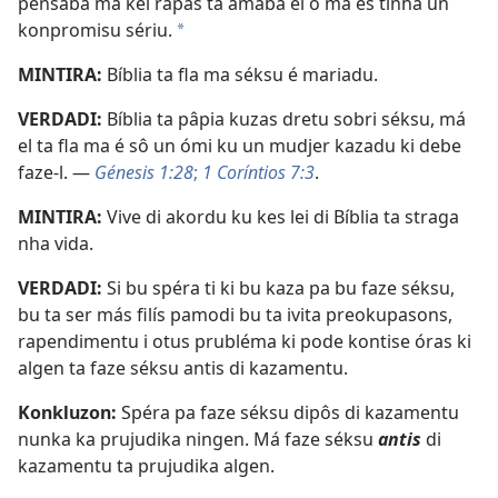
pensaba ma kel rapás ta amaba el ô ma es tinha un
konpromisu sériu.
a
MINTIRA:
Bíblia ta fla ma séksu é mariadu.
VERDADI:
Bíblia ta pâpia kuzas dretu sobri séksu, má
el ta fla ma é sô un ómi ku un mudjer kazadu ki debe
faze-l. —
Génesis 1:28
;
1 Coríntios 7:3
.
MINTIRA:
Vive di akordu ku kes lei di Bíblia ta straga
nha vida.
VERDADI:
Si bu spéra ti ki bu kaza pa bu faze séksu,
bu ta ser más filís pamodi bu ta ivita preokupasons,
rapendimentu i otus prubléma ki pode kontise óras ki
algen ta faze séksu antis di kazamentu.
Konkluzon:
Spéra pa faze séksu dipôs di kazamentu
nunka ka prujudika ningen. Má faze séksu
antis
di
kazamentu ta prujudika algen.