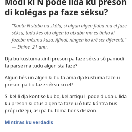
Modi ki N pode lida ku preson
di kolégas pa faze séksu?
“Kantu N staba na skóla, si algun algen flaba ma el faze
séksu, tudu kes otu algen ta atxaba ma es tinha ki
fazeba mésmu kuza. Afinal, ningen ka krê ser diferenti.”
— Elaine, 21 anu
.
Dja bu kustuma xinti preson pa faze séksu sô pamodi
ta parse ma tudu algen sta faze?
Algun bês un algen ki bu ta ama dja kustuma faze-u
preson pa bu faze séksu ku el?
Si kel-li dja kontise ku bo, kel artigu li pode djuda-u lida
ku preson ki otus algen ta faze-u ô luta kóntra bus
própi dizeju, asi pa bu toma bons disizon.
Mintiras ku verdadis