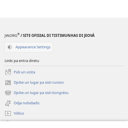
®
JW.ORG
/ SITE OFISIAL DI TISTIMUNHAS DI JEOVÁ
Appearance Settings
Links
pa entra diretu
Pidi un vizita
Djobe un lugar pa sisti runion
(abri
un
Djobe un lugar pa sisti kongrésu
(abri
janéla
un
novu)
Odja nobidadis
janéla
novu)
Vídius
Faze piskiza