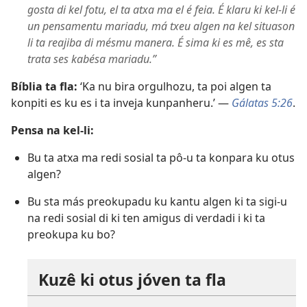
gosta di kel fotu, el ta atxa ma el é feia. É klaru ki kel-li é
un pensamentu mariadu, má txeu algen na kel situason
li ta reajiba di mésmu manera. É sima ki es mê, es sta
trata ses kabésa mariadu.”
Bíblia ta fla:
‘Ka nu bira orgulhozu, ta poi algen ta
konpiti es ku es i ta inveja kunpanheru.’ —
Gálatas 5:26
.
Pensa na kel-li:
Bu ta atxa ma redi sosial ta pô-u ta konpara ku otus
algen?
Bu sta más preokupadu ku kantu algen ki ta sigi-u
na redi sosial di ki ten amigus di verdadi i ki ta
preokupa ku bo?
Kuzê ki otus jóven ta fla