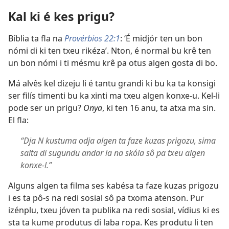
Kal ki é kes prigu?
Bíblia ta fla na
Provérbios 22:1
: ‘É midjór ten un bon
nómi di ki ten txeu rikéza’. Nton, é normal bu krê ten
un bon nómi i ti mésmu krê pa otus algen gosta di bo.
Má alvês kel dizeju li é tantu grandi ki bu ka ta konsigi
ser filís timenti bu ka xinti ma txeu algen konxe-u. Kel-li
pode ser un prigu?
Onya
, ki ten 16 anu, ta atxa ma sin.
El fla:
“Dja N kustuma odja algen ta faze kuzas prigozu, sima
salta di sugundu andar la na skóla sô pa txeu algen
konxe-l.”
Alguns algen ta filma ses kabésa ta faze kuzas prigozu
i es ta pô-s na redi sosial sô pa txoma atenson. Pur
izénplu, txeu jóven ta publika na redi sosial, vídius ki es
sta ta kume produtus di laba ropa. Kes produtu li ten