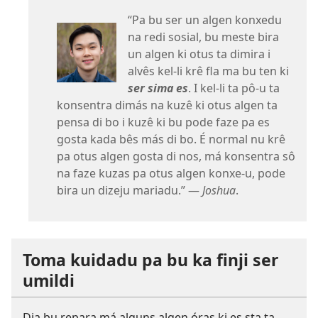
“Pa bu ser un algen konxedu
na redi sosial, bu meste bira
un algen ki otus ta dimira i
alvês kel-li krê fla ma bu ten ki
ser sima es
. I kel-li ta pô-u ta
konsentra dimás na kuzê ki otus algen ta
pensa di bo i kuzê ki bu pode faze pa es
gosta kada bês más di bo. É normal nu krê
pa otus algen gosta di nos, má konsentra sô
na faze kuzas pa otus algen konxe-u, pode
bira un dizeju mariadu.” —
Joshua
.
Toma kuidadu pa bu ka finji ser
umildi
Dja bu repara má alguns algen óras ki es sta ta