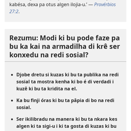
kabésa, dexa pa otus algen ilojia-u.’ —
Provérbios
27:2
.
Rezumu: Modi ki bu pode faze pa
bu ka kai na armadilha di krê ser
konxedu na redi sosial?
Djobe dretu si kuzas ki bu ta publika na redi
sosial ta mostra kenha ki bo é di verdadi i
kuzê ki bu ta kridita na el.
Ka bu finji óras ki bu ta pâpia di bo na redi
sosial.
Ser ikilibradu na manera ki bu ta nkara kes
algen ki ta sigi-u i ki ta gosta di kuzas ki bu