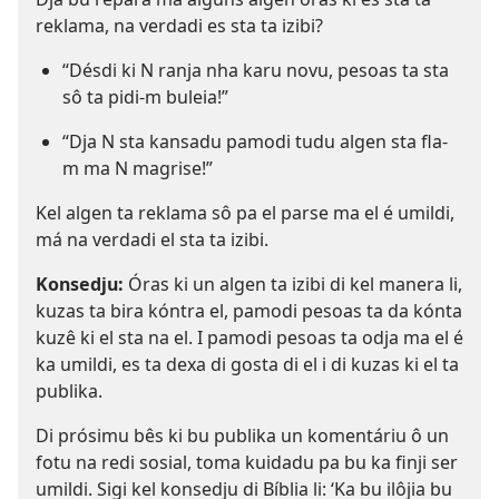
reklama, na verdadi es sta ta izibi?
“Désdi ki N ranja nha karu novu, pesoas ta sta
sô ta pidi-m buleia!”
“Dja N sta kansadu pamodi tudu algen sta fla-
m ma N magrise!”
Kel algen ta reklama sô pa el parse ma el é umildi,
má na verdadi el sta ta izibi.
Konsedju:
Óras ki un algen ta izibi di kel manera li,
kuzas ta bira kóntra el, pamodi pesoas ta da kónta
kuzê ki el sta na el. I pamodi pesoas ta odja ma el é
ka umildi, es ta dexa di gosta di el i di kuzas ki el ta
publika.
Di prósimu bês ki bu publika un komentáriu ô un
fotu na redi sosial, toma kuidadu pa bu ka finji ser
umildi. Sigi kel konsedju di Bíblia li: ‘Ka bu ilôjia bu