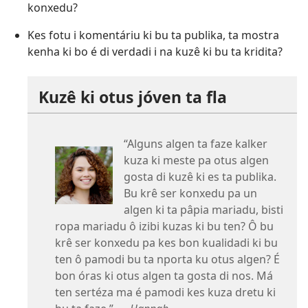
konxedu?
Kes fotu i komentáriu ki bu ta publika, ta mostra
kenha ki bo é di verdadi i na kuzê ki bu ta kridita?
Kuzê ki otus jóven ta fla
“Alguns algen ta faze kalker
kuza ki meste pa otus algen
gosta di kuzê ki es ta publika.
Bu krê ser konxedu pa un
algen ki ta pâpia mariadu, bisti
ropa mariadu ô izibi kuzas ki bu ten? Ô bu
krê ser konxedu pa kes bon kualidadi ki bu
ten ô pamodi bu ta nporta ku otus algen? É
bon óras ki otus algen ta gosta di nos. Má
ten sertéza ma é pamodi kes kuza dretu ki