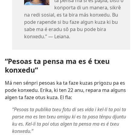
ta pensa ma si es pâpia, bisti ô
konporta di un manera, sikrê
na redi sosial, es ta bira más konxedu. Bu
pode rapende si bu faze algun kuza ki bu
sabe ma é eradu sô pa bu pode bira
konxedu.” — Leiana.
“Pesoas ta pensa ma es é txeu
konxedu”
Má nen sénpri pesoas ka ta faze kuzas prigozu pa es
pode konxedu. Erika, ki ten 22 anu, repara ma alguns
algen ta faze otus kuza. El fla:
“Pesoas ta publika txeu fotu di ses vida i kel-li ta poi ta
parse ma es ten txeu amigu ki es ta pasa ténpu djuntu
ku es. Kel-li ta poi otus algen ta pensa ma es é txeu
konxedu.”