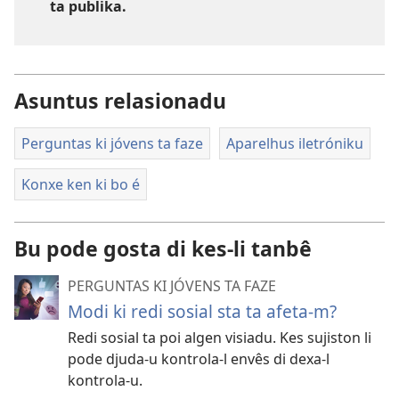
ta publika.
Asuntus relasionadu
Perguntas ki jóvens ta faze
Aparelhus iletróniku
Konxe ken ki bo é
Bu pode gosta di kes-li tanbê
PERGUNTAS KI JÓVENS TA FAZE
Modi ki redi sosial sta ta afeta-m?
Redi sosial ta poi algen visiadu. Kes sujiston li
pode djuda-u kontrola-l envês di dexa-l
kontrola-u.