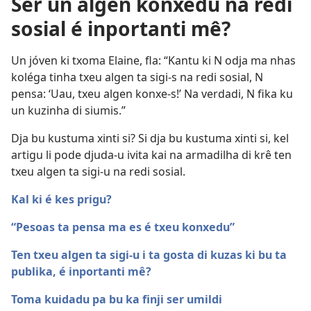
Ser un algen konxedu na redi
sosial é inportanti mê?
Un jóven ki txoma Elaine, fla: “Kantu ki N odja ma nhas
koléga tinha txeu algen ta sigi-s na redi sosial, N
pensa: ‘Uau, txeu algen konxe-s!’ Na verdadi, N fika ku
un kuzinha di siumis.”
Dja bu kustuma xinti si? Si dja bu kustuma xinti si, kel
artigu li pode djuda-u ivita kai na armadilha di krê ten
txeu algen ta sigi-u na redi sosial.
Kal ki é kes prigu?
“Pesoas ta pensa ma es é txeu konxedu”
Ten txeu algen ta sigi-u i ta gosta di kuzas ki bu ta
publika, é inportanti mê?
Toma kuidadu pa bu ka finji ser umildi