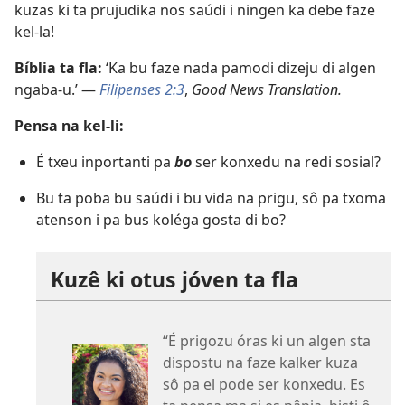
kuzas ki ta prujudika nos saúdi i ningen ka debe faze
kel-la!
Bíblia ta fla:
‘Ka bu faze nada pamodi dizeju di algen
ngaba-u.’ —
Filipenses 2:3
,
Good News Translation.
Pensa na kel-li:
É txeu inportanti pa
bo
ser konxedu na redi sosial?
Bu ta poba bu saúdi i bu vida na prigu, sô pa txoma
atenson i pa bus koléga gosta di bo?
Kuzê ki otus jóven ta fla
“É prigozu óras ki un algen sta
dispostu na faze kalker kuza
sô pa el pode ser konxedu. Es