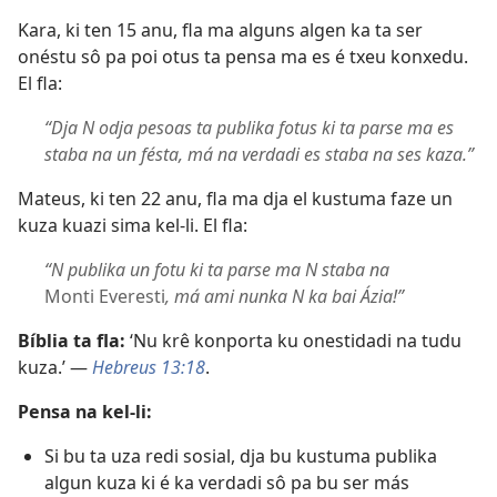
Kara, ki ten 15 anu, fla ma alguns algen ka ta ser
onéstu sô pa poi otus ta pensa ma es é txeu konxedu.
El fla:
“Dja N odja pesoas ta publika fotus ki ta parse ma es
staba na un fésta, má na verdadi es staba na ses kaza.”
Mateus, ki ten 22 anu, fla ma dja el kustuma faze un
kuza kuazi sima kel-li. El fla:
“N publika un fotu ki ta parse ma N staba na
Monti Everesti
, má ami nunka N ka bai Ázia!”
Bíblia ta fla:
‘Nu krê konporta ku onestidadi na tudu
kuza.’ —
Hebreus 13:18
.
Pensa na kel-li:
Si bu ta uza redi sosial, dja bu kustuma publika
algun kuza ki é ka verdadi sô pa bu ser más