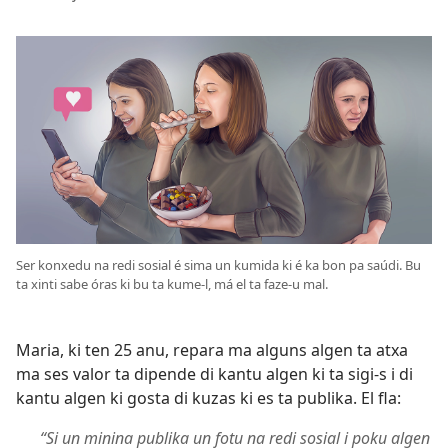
Ser konxedu na redi sosial é sima un kumida ki é ka bon pa saúdi. Bu
ta xinti sabe óras ki bu ta kume-l, má el ta faze-u mal.
Maria, ki ten 25 anu, repara ma alguns algen ta atxa
ma ses valor ta dipende di kantu algen ki ta sigi-s i di
kantu algen ki gosta di kuzas ki es ta publika. El fla:
“Si un minina publika un fotu na redi sosial i poku algen