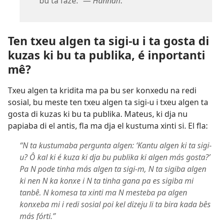
bu ta faze.” —
Hannah
.
Ten txeu algen ta sigi-u i ta gosta di
kuzas ki bu ta publika, é inportanti
mê?
Txeu algen ta kridita ma pa bu ser konxedu na redi
sosial, bu meste ten txeu algen ta sigi-u i txeu algen ta
gosta di kuzas ki bu ta publika. Mateus, ki dja nu
papiaba di el antis, fla ma dja el kustuma xinti si. El fla:
“N ta kustumaba pergunta algen: ‘Kantu algen ki ta sigi-
u? Ô kal ki é kuza ki dja bu publika ki algen más gosta?’
Pa N pode tinha más algen ta sigi-m, N ta sigiba algen
ki nen N ka konxe i N ta tinha gana pa es sigiba mi
tanbê. N komesa ta xinti ma N mesteba pa algen
konxeba mi i redi sosial poi kel dizeju li ta bira kada bês
más fórti.”