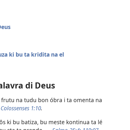
Deus
za ki bu ta kridita na el
alavra di Deus
 frutu na tudu bon óbra i ta omenta na
—
Colossenses 1:10
.
s ki bu batiza, bu meste kontinua ta lé