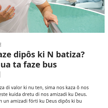
E
aze dipôs ki N batiza?
nua ta faze bus
l
a di valor ki nu ten, sima nos kaza ô nos
te kuida dretu di nos amizadi ku Deus.
n un amizadi fórti ku Deus dipôs ki bu