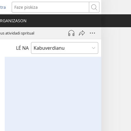
tra
bri
Faze
n
piskiza
ORGANIZASON
anéla
ovu)
us atividadi spritual
LÉ NA