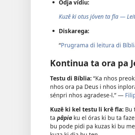
Odja vídiu:
Kuzê ki otus jóven ta fla — Lei
Diskarega:
“
Prugrama di leitura di Bíbl
Kontinua ta ora pa 
Testu di Bíblia:
“Ka nhos preok
nhos ora pa Deus i nhos inplora
sénpri nhos agradese-l.” —
Fili
Kuzê ki kel testu li krê fla:
Bu 
ta
pâpia
ku el óras ki bu ta fa
bu pode pidi pa kuzas ki bu m
kuza ki dja bu ten.