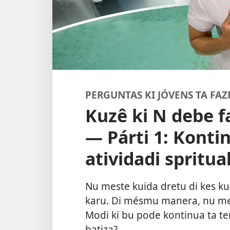
PERGUNTAS KI JÓVENS TA FAZ
Kuzê ki N debe f
— Párti 1: Konti
atividadi spritua
Nu meste kuida dretu di kes kuz
karu. Di mésmu manera, nu mes
Modi ki bu pode kontinua ta te
batiza?