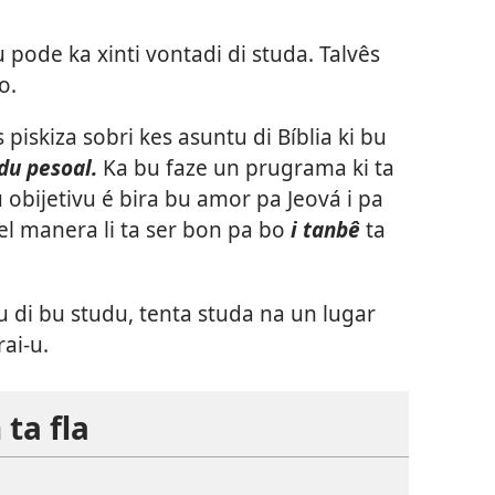
 pode ka xinti vontadi di studa. Talvês
o.
piskiza sobri kes asuntu di Bíblia ki bu
du pesoal.
Ka bu faze un prugrama ki ta
 obijetivu é bira bu amor pa Jeová i pa
kel manera li ta ser bon pa bo
i tanbê
ta
 di bu studu, tenta studa na un lugar
rai-u.
 ta fla