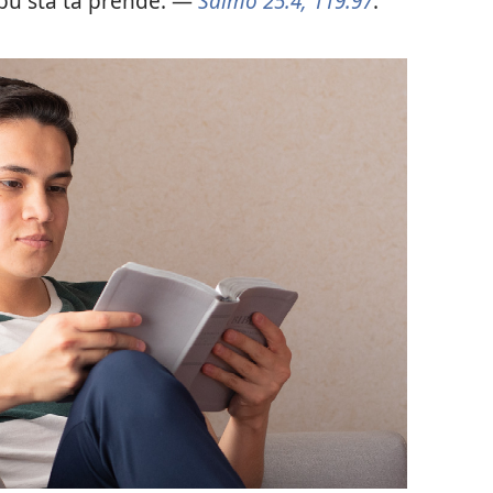
i bu sta ta prende. —
Salmo 25:4;
119:97
.