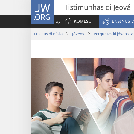
JW.ORG
Tistimunhas di Jeová
KOMÉSU
ENSINUS D
Ensinus di Bíblia
Jóvens
Perguntas ki jóvens ta