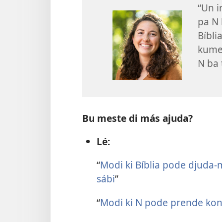
“Un i
pa N 
Bíbli
kumes
N ba 
Bu meste di más ajuda?
Lé:
“
Modi ki Bíblia pode djuda-m
sábi
”
“
Modi ki N pode prende kon