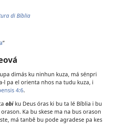
tura di Bíblia
ia
”
Jeová
upa dimás ku ninhun kuza, má sénpri
-l pa el orienta nhos na tudu kuza, i
pensis 4:6
.
ta
obi
ku Deus óras ki bu ta lé Bíblia i bu
ze orason. Ka bu skese ma na bus orason
este, má tanbê bu pode agradese pa kes