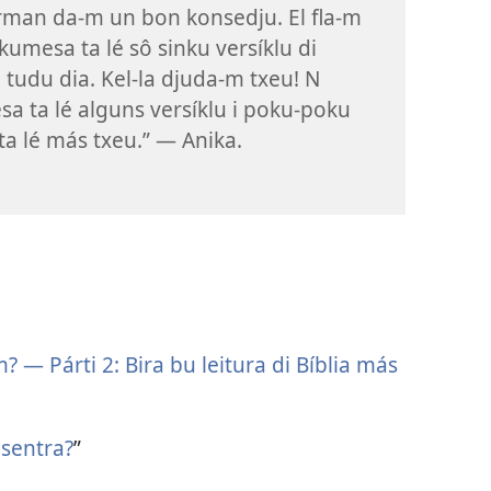
rman da-m un bon konsedju. El fla-m
kumesa ta lé sô sinku versíklu di
a tudu dia. Kel-la djuda-m txeu! N
a ta lé alguns versíklu i poku-poku
ta lé más txeu.” — Anika.
? — Párti 2: Bira bu leitura di Bíblia más
sentra?
”