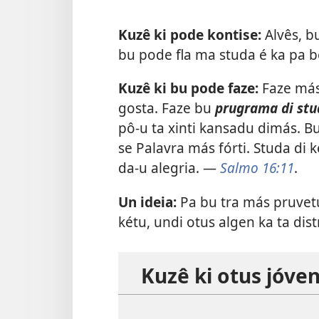
Kuzê ki pode kontise:
Alvês, bu
bu pode fla ma studa é ka pa b
Kuzê ki bu pode faze:
Faze más 
gosta. Faze bu
prugrama di stu
pô-u ta xinti kansadu dimás. Bu
se Palavra más fórti. Studa di 
da-u alegria. —
Salmo 16:11
.
Un ideia:
Pa bu tra más pruvetu
kétu, undi otus algen ka ta dist
Kuzê ki otus jóven