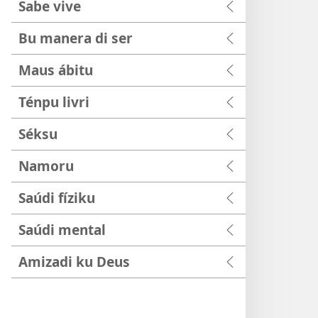
Sabe vive
Bu manera di ser
Maus ábitu
Ténpu livri
Séksu
Namoru
Saúdi fíziku
Saúdi mental
Amizadi ku Deus