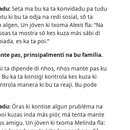
adu:
Seta ma bu ka ta konvidadu pa tudu
tu ki bu ta odja na redi sosial, sô ta
un algen. Un jóven ki txoma
Alexis
fla: “Na
soas ta mostra sô kes kuza más sábi di
piada, es ka ta poi.”
nte pas, prinsipalmenti na bu família.
kel ki ta dipende di nhos, nhos mante pas ku
) Bu ka ta konsigi kontrola kes kuza ki
ntrola manera ki bu ta reaji. Bu pode
adu:
Óras ki kontise algun prubléma na
 poi kuzas inda más piór, má tenta mante
us amigu. Un jóven ki txoma Melinda fla: