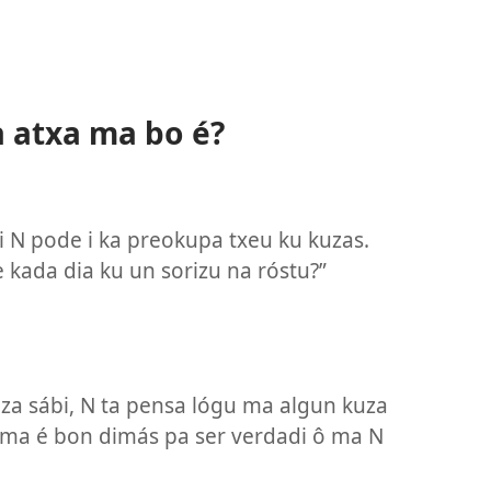
ta atxa ma bo é?
 ki N pode i ka preokupa txeu ku kuzas.
 kada dia ku un sorizu na róstu?”
uza sábi, N ta pensa lógu ma algun kuza
m ma é bon dimás pa ser verdadi ô ma N