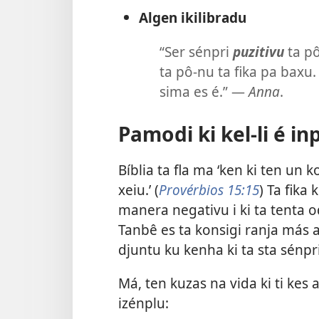
Algen ikilibradu
“Ser sénpri
puzitivu
ta pô
ta pô-nu ta fika pa baxu.
sima es é.” —
Anna
.
Pamodi ki kel-li é in
Bíblia ta fla ma ‘ken ki ten un
xeiu.’ (
Provérbios 15:15
) Ta fika
manera negativu i ki ta tenta od
Tanbê es ta konsigi ranja más 
djuntu ku kenha ki ta sta sénpr
Má, ten kuzas na vida ki ti kes 
izénplu: