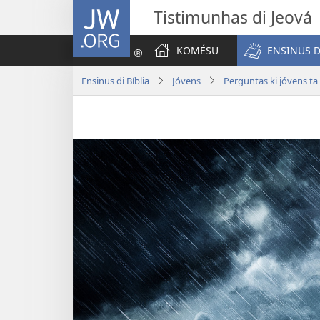
JW.ORG
Tistimunhas di Jeová
KOMÉSU
ENSINUS D
Ensinus di Bíblia
Jóvens
Perguntas ki jóvens ta