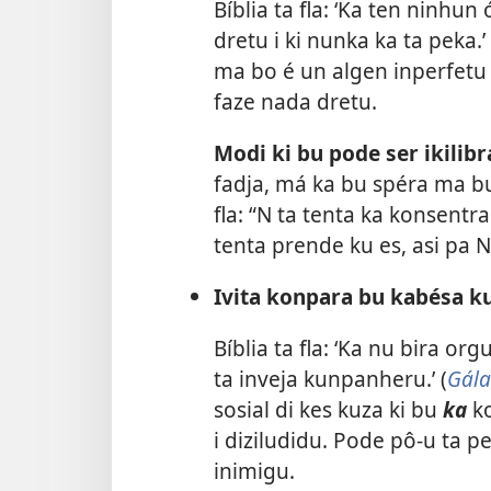
Bíblia ta fla: ‘Ka ten ninhun 
dretu i ki nunka ka ta peka.’ 
ma bo é un algen inperfetu 
faze nada dretu.
Modi ki bu pode ser ikilibr
fadja, má ka bu spéra ma bu
fla: “N ta tenta ka konsentra
tenta prende ku es, asi pa 
Ivita konpara bu kabésa ku
Bíblia ta fla: ‘Ka nu bira org
ta inveja kunpanheru.’ (
Gála
sosial di kes kuza ki bu
ka
ko
i diziludidu. Pode pô-u ta 
inimigu.