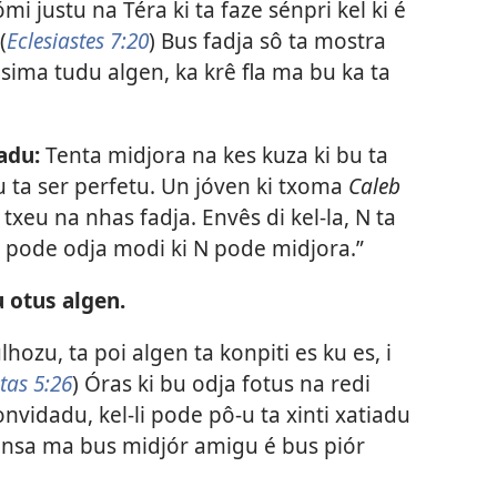
ómi justu na Téra ki ta faze sénpri kel ki é
(
Eclesiastes 7:20
) Bus fadja sô ta mostra
sima tudu algen, ka krê fla ma bu ka ta
adu:
Tenta midjora na kes kuza ki bu ta
 ta ser perfetu. Un jóven ki txoma
Caleb
 txeu na nhas fadja. Envês di kel-la, N ta
N pode odja modi ki N pode midjora.”
 otus algen.
ulhozu, ta poi algen ta konpiti es ku es, i
tas 5:26
) Óras ki bu odja fotus na redi
nvidadu, kel-li pode pô-u ta xinti xatiadu
pensa ma bus midjór amigu é bus piór