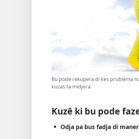
Bu pode rekupera di kes prubléma na 
kuzas ta midjora
Kuzê ki bu pode faz
Odja pa bus fadja di maner