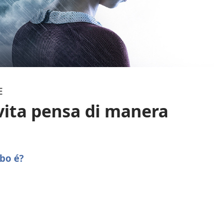
E
vita pensa di manera
 bo é?