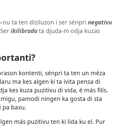
-nu ta ten diziluzon i ser sénpri
negativu
 Ser
ikilibradu
ta djuda-m odja kuzas
portanti?
 korason kontenti, sénpri ta ten un méza
 klaru ma kes algen ki ta ivita pensa di
ja kes kuza puzitivu di vida, é más filís.
amigu, pamodi ningen ka gosta di sta
i pa baxu.
algen más puzitivu ten ki lida ku el. Pur