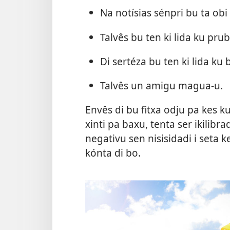
Na notísias sénpri bu ta obi
Talvês bu ten ki lida ku pru
Di sertéza bu ten ki lida ku 
Talvês un amigu magua-u.
Envês di bu fitxa odju pa kes ku
xinti pa baxu, tenta ser ikilibra
negativu sen nisisidadi i seta 
kónta di bo.