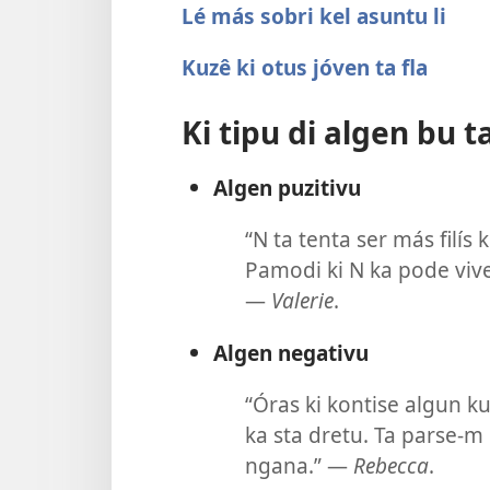
Lé más sobri kel asuntu li
Kuzê ki otus jóven ta fla
Ki tipu di algen bu 
Algen puzitivu
“N ta tenta ser más filís
Pamodi ki N ka pode vive
—
Valerie
.
Algen negativu
“Óras ki kontise algun k
ka sta dretu. Ta parse-
ngana.” —
Rebecca
.