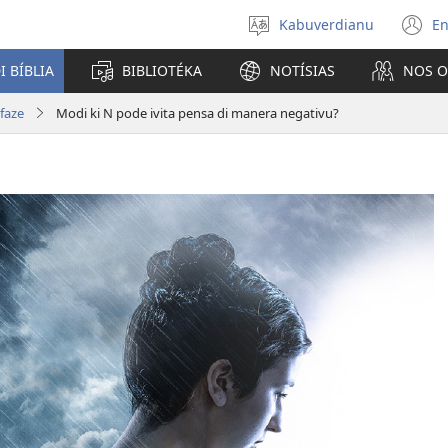
Kabuverdianu
En
Skodje
(a
língua
u
I BÍBLIA
BIBLIOTÉKA
NOTÍSIAS
NOS 
j
n
 faze
Modi ki N pode ivita pensa di manera negativu?