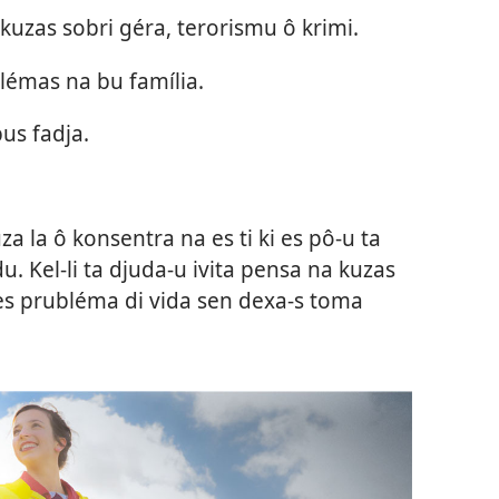
 kuzas sobri géra, terorismu ô krimi.
blémas na bu família.
bus fadja.
za la ô konsentra na es ti ki es pô-u ta
du. Kel-li ta djuda-u ivita pensa na kuzas
kes prubléma di vida sen dexa-s toma