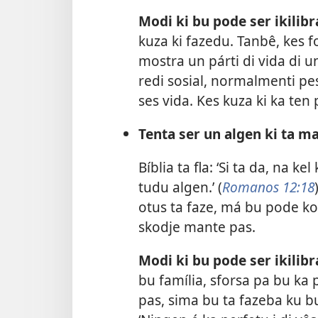
Modi ki bu pode ser ikilibr
kuza ki fazedu. Tanbê, kes fo
mostra un párti di vida di 
redi sosial, normalmenti pe
ses vida. Kes kuza ki ka ten 
Tenta ser un algen ki ta ma
Bíblia ta fla: ‘Si ta da, na 
tudu algen.’ (
Romanos 12:18
otus ta faze, má bu pode ko
skodje mante pas.
Modi ki bu pode ser ikilibr
bu família, sforsa pa bu ka
pas, sima bu ta fazeba ku b