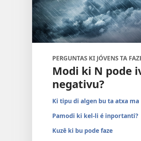
PERGUNTAS KI JÓVENS TA FAZ
Modi ki N pode i
negativu?
Ki tipu di algen bu ta atxa ma
Pamodi ki kel-li é inportanti?
Kuzê ki bu pode faze