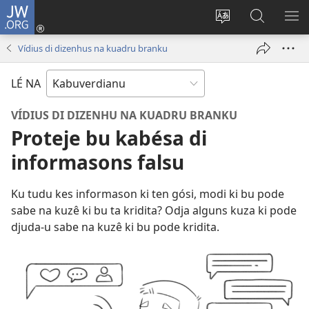
JW.ORG
Entra
(abri
Troka
Faze
MO
un
língua
piskiza
ME
Vídius di dizenhus na kuadru branku
janéla
di
na
novu)
site
JW.ORG
LÉ NA
VÍDIUS DI DIZENHU NA KUADRU BRANKU
Proteje bu kabésa di
informasons falsu
Ku tudu kes informason ki ten gósi, modi ki bu pode
sabe na kuzê ki bu ta kridita? Odja alguns kuza ki pode
djuda-u sabe na kuzê ki bu pode kridita.