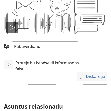
Odja
vídiu
Skodje
Língua
Proteje bu kabésa di informasons
Toka
falsu
Diskarega
Opson
pa
diskarega
vídiu
Asuntus relasionadu