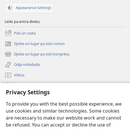
Appearance Settings
Links
pa entra diretu
Pidi un vizita
Djobe un lugar pa sisti runion
(abri
un
Djobe un lugar pa sisti kongrésu
(abri
janéla
un
novu)
Odja nobidadis
janéla
novu)
Vídius
Faze piskiza
Privacy Settings
Kontribuisons
(abri
To provide you with the best possible experience, we
un
use cookies and similar technologies. Some cookies
janéla
Bibliotéka na internet
are necessary to make our website work and cannot
(abri
novu)
be refused. You can accept or decline the use of
un
®
JW Hub
janéla