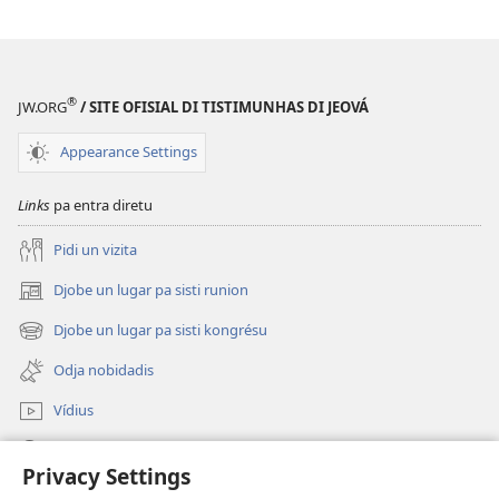
®
JW.ORG
/ SITE OFISIAL DI TISTIMUNHAS DI JEOVÁ
Appearance Settings
Links
pa entra diretu
Pidi un vizita
Djobe un lugar pa sisti runion
(abri
un
Djobe un lugar pa sisti kongrésu
(abri
janéla
un
novu)
Odja nobidadis
janéla
novu)
Vídius
Faze piskiza
Privacy Settings