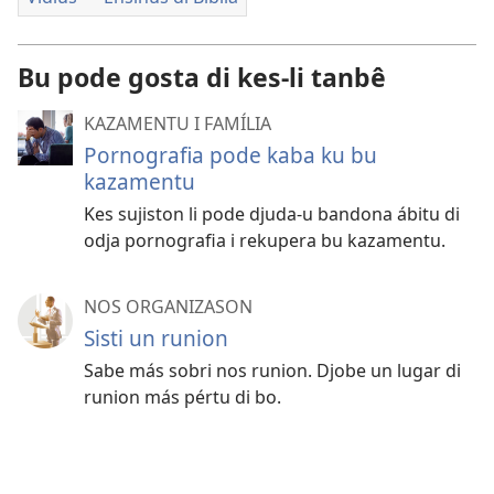
Bu pode gosta di kes-li tanbê
KAZAMENTU I FAMÍLIA
Pornografia pode kaba ku bu
kazamentu
Kes sujiston li pode djuda-u bandona ábitu di
odja pornografia i rekupera bu kazamentu.
NOS ORGANIZASON
Sisti un runion
Sabe más sobri nos runion. Djobe un lugar di
runion más pértu di bo.