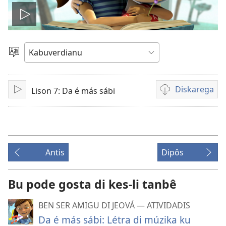
Odja
vídiu
Skodje
Língua
Diskarega
Lison 7: Da é más sábi
Toka
Opson
pa
diskarega
vídiu
Antis
Dipôs
Bu pode gosta di kes-li tanbê
BEN SER AMIGU DI JEOVÁ — ATIVIDADIS
Da é más sábi: Létra di múzika ku