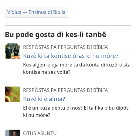
Vídius — Ensinus di Bíblia
Bu pode gosta di kes-li tanbê
RESPÓSTAS PA PERGUNTAS DI BÍBLIA
Kuzê ki ta kontise óras ki nu móre?
Kes algen ki dja móre ta da kónta di kuzê ki sta
kontise na ses vólta?
RESPÓSTAS PA PERGUNTAS DI BÍBLIA
Kuzê ki é alma?
El é un kuza déntu di nos? El ta fika bibu dipôs
ki nu móre?
OTUS ASUNTU