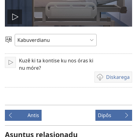
Odja
vídiu
Skodje
Língua
Kuzê ki ta kontise ku nos óras ki
Toka
nu móre?
Diskarega
Opson
pa
diskarega
vídiu
Antis
Dipôs
Asuntus relasionadu