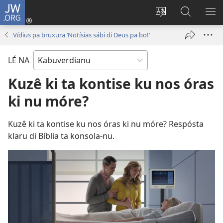
JW.ORG
Entra
(abri
Troka
Faze
MO
un
língua
piskiza
ME
Vídius pa bruxura ‘Notísias sábi di Deus pa bo!’
janéla
di
na
novu)
site
JW.ORG
LÉ NA
Kuzê ki ta kontise ku nos óras
ki nu móre?
Kuzê ki ta kontise ku nos óras ki nu móre? Respósta
klaru di Bíblia ta konsola-nu.