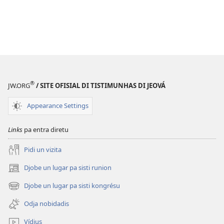
®
JW.ORG
/ SITE OFISIAL DI TISTIMUNHAS DI JEOVÁ
Appearance Settings
Links
pa entra diretu
Pidi un vizita
Djobe un lugar pa sisti runion
(abri
un
Djobe un lugar pa sisti kongrésu
(abri
janéla
un
novu)
Odja nobidadis
janéla
novu)
Vídius