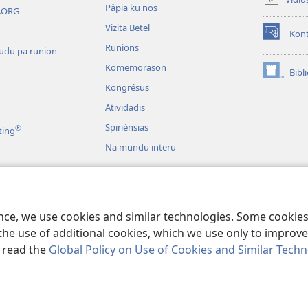
janéla
Pâpia ku nos
W.ORG
novu)
Vizita Betel
Kont
(abri
Runions
tudu pa runion
un
janéla
Komemorason
Bibl
(abri
novu)
Kongrésus
un
janéla
Atividadis
novu)
Spiriénsias
®
ting
Na mundu interu
i Dramas
íblia dramatizadu
ence, we use cookies and similar technologies. Some cooki
the use of additional cookies, which we use only to improve 
, read the
Global Policy on Use of Cookies and Similar Tech
 Tract Society of Pennsylvania.
RÉGRAS DI UZU
|
RÉGRAS DI PRIVASIDAD