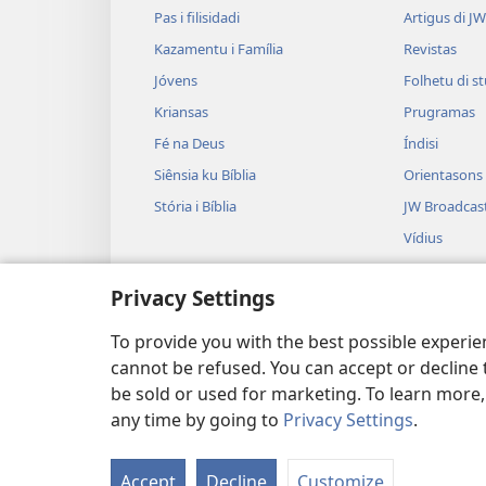
Pas i filisidadi
Artigus di J
Kazamentu i Família
Revistas
Jóvens
Folhetu di s
Kriansas
Prugramas
Fé na Deus
Índisi
Siênsia ku Bíblia
Orientasons
Stória i Bíblia
JW Broadcas
Vídius
Múzika
Privacy Settings
Gravasons d
Leituras di B
To provide you with the best possible experi
cannot be refused. You can accept or decline 
be sold or used for marketing. To learn more
any time by going to
Privacy Settings
.
Copyright
© 2026 Watch Tower Bible and
Accept
Decline
Customize