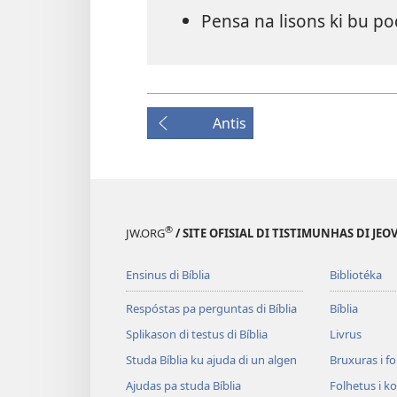
Pensa na lisons ki bu p
Antis
®
JW.ORG
/ SITE OFISIAL DI TISTIMUNHAS DI JEO
Ensinus di Bíblia
Bibliotéka
Respóstas pa perguntas di Bíblia
Bíblia
Splikason di testus di Bíblia
Livrus
Studa Bíblia ku ajuda di un algen
Bruxuras i f
Ajudas pa studa Bíblia
Folhetus i ko