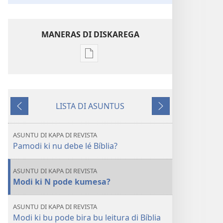
MANERAS DI DISKAREGA
Opson
pa
diskarega
publikason
LISTA DI ASUNTUS
SENTINÉLA
Antis
Dipôs
Nunbru 1 di 2017
ASUNTU DI KAPA DI REVISTA
Pamodi ki nu debe lé Bíblia?
ASUNTU DI KAPA DI REVISTA
Modi ki N pode kumesa?
ASUNTU DI KAPA DI REVISTA
Modi ki bu pode bira bu leitura di Bíblia