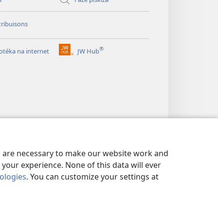
ribuisons
®
iotéka na internet
JW Hub
(abri
un
janéla
novu)
es are necessary to make our website work and
your experience. None of this data will ever
nologies
. You can customize your settings at
I
|
KONFIGURASONS PA PRIVASIDADI