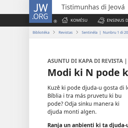
JW.ORG
Tistimunhas di Jeová
KOMÉSU
ENSINUS D
Bibliotéka
Revistas
Sentinéla | Nunbru 1 di 2
ASUNTU DI KAPA DI REVISTA |
Modi ki N pode 
Kuzê ki pode djuda-u gosta di l
Bíblia i tra más pruvetu ki bu
pode? Odja sinku manera ki
djuda monti algen.
Ranja un anbienti ki ta djuda-