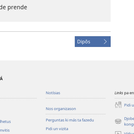
ode prende
Dipôs
VÁ
Notísias
Links
pa en
Pidi u
Nos organizason
Djobe
Perguntas ki más ta fazedu
olhetus
(abri
kong
Pidi un vizita
un
nvitis
Vídiu