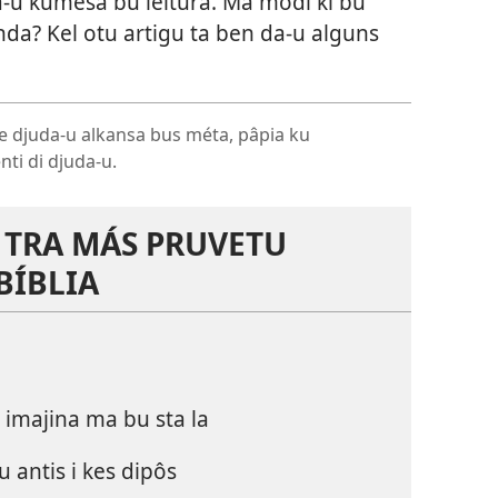
-u kumesa bu leitura. Má modi ki bu
nda? Kel otu artigu ta ben da-u alguns
ode djuda-u alkansa bus méta, pâpia ku
nti di djuda-u.
 TRA MÁS PRUVETU
 BÍBLIA
, imajina ma bu sta la
 antis i kes dipôs