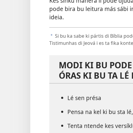
Kes sinku manera li pode djuda
pode bira bu leitura más sábi i
ideia.
Si bu ka sabe ki pártis di Bíblia p
a
Tistimunhas di Jeová i es ta fika konte
MODI KI BU PODE
ÓRAS KI BU TA LÉ
Lé sen présa
Pensa na kel ki bu sta lé
Tenta ntende kes versíklu