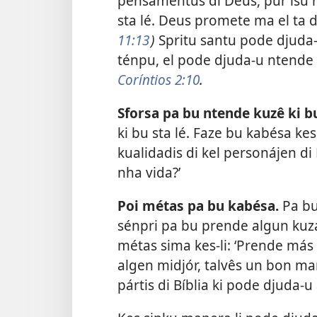
pensamentus di Deus, pur isu n
sta lé. Deus promete ma el ta da
11:13
)
Spritu santu pode djuda
ténpu, el pode djuda-u ntende 
Coríntios 2:10
.
Sforsa pa bu ntende kuzê ki bu
ki bu sta lé. Faze bu kabésa ke
kualidadis di kel personájen di B
nha vida?’
Poi métas pa bu kabésa.
Pa bu 
sénpri pa bu prende algun kuza
métas sima kes-li: ‘Prende más 
algen midjór, talvês un bon ma
pártis di Bíblia ki pode djuda-u