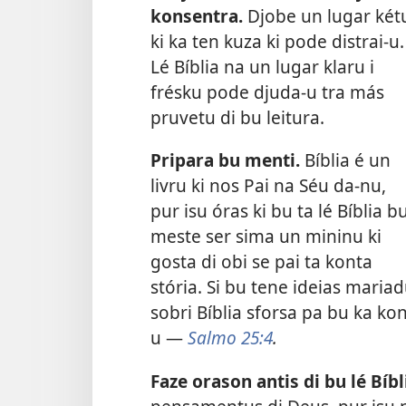
konsentra.
Djobe un lugar két
ki ka ten kuza ki pode distrai-u.
Lé Bíblia na un lugar klaru i
frésku pode djuda-u tra más
pruvetu di bu leitura.
Pripara bu menti.
Bíblia é un
livru ki nos Pai na Séu da-nu,
pur isu óras ki bu ta lé Bíblia b
meste ser sima un mininu ki
gosta di obi se pai ta konta
stória. Si bu tene ideias maria
sobri Bíblia sforsa pa bu ka ko
u —
Salmo 25:4
.
Faze orason antis di bu lé Bíbl