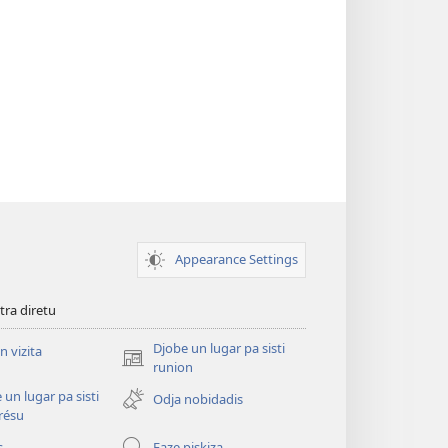
Appearance Settings
tra diretu
Djobe un lugar pa sisti
n vizita
(abri
runion
un
 un lugar pa sisti
Odja nobidadis
janéla
résu
novu)
s
Faze piskiza