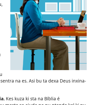
u,
u
du
nsentra na es. Asi bu ta dexa Deus inxina-
ia.
Kes kuza ki sta na Bíblia é