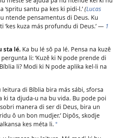
u meste se ajuda pa nu ntende kel ki nu
 ‘spritu santu pa kes ki pidi-l.’
(
Lucas
-u ntende pensamentus di Deus. Ku
ti ‘kes kuza más profundu di Deus.’ —
1
 sta lé.
Ka bu lé sô pa lé. Pensa na kuzê
s pergunta li: ‘Kuzê ki N pode prende di
íblia li? Modi ki N pode aplika kel-li na
leitura di Bíblia bira más sábi, sforsa
 ki ta djuda-u na bu vida. Bu pode poi
sobri manera di ser di Deus, bira un
ridu ô un bon mudjer.’ Dipôs, skodje
 alkansa kes méta li.
a