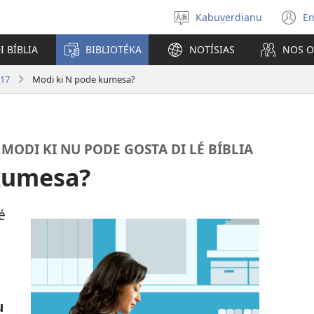
Kabuverdianu
En
Skodje
(a
língua
u
I BÍBLIA
BIBLIOTÉKA
NOTÍSIAS
NOS 
j
n
017
Modi ki N pode kumesa?
 MODI KI NU PODE GOSTA DI LÉ BÍBLIA
kumesa?
é
u