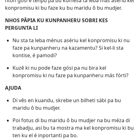
nton gósi é ténpu pa bu kumesa ta leba más asériu kel
konpromisu ki bu faze ku bu maridu ô bu mudjer.
NHOS PÂPIA KU KUNPANHERU SOBRI KES
PERGUNTA LI
Nu sta ta leba ménus asériu kel konpromisu ki nu
faze pa kunpanheru na kazamentu? Si kel-li sta
kontise, é pamodi?
Kuzê ki nu pode faze gósi pa nu bira kel
konpromisu ki nu faze pa kunpanheru más fórti?
AJUDA
Di vês en kuandu, skrebe un bilheti sábi pa bu
maridu ô bu mudjer.
Poi fotus di bu maridu ô bu mudjer na bu méza di
trabadju, asi bu ta mostra ma kel konpromisu ki bu
ten ku el é inportanti pa bo.