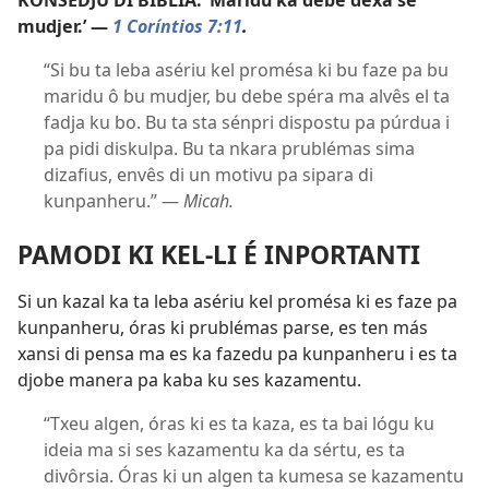
KONSEDJU DI BÍBLIA: ‘Maridu ka debe dexa se
mudjer.’ —
1 Coríntios 7:11
.
“Si bu ta leba asériu kel promésa ki bu faze pa bu
maridu ô bu mudjer, bu debe spéra ma alvês el ta
fadja ku bo. Bu ta sta sénpri dispostu pa púrdua i
pa pidi diskulpa. Bu ta nkara prublémas sima
dizafius, envês di un motivu pa sipara di
kunpanheru.” —
Micah.
PAMODI KI KEL-LI É INPORTANTI
Si un kazal ka ta leba asériu kel promésa ki es faze pa
kunpanheru, óras ki prublémas parse, es ten más
xansi di pensa ma es ka fazedu pa kunpanheru i es ta
djobe manera pa kaba ku ses kazamentu.
“Txeu algen, óras ki es ta kaza, es ta bai lógu ku
ideia ma si ses kazamentu ka da sértu, es ta
divôrsia. Óras ki un algen ta kumesa se kazamentu