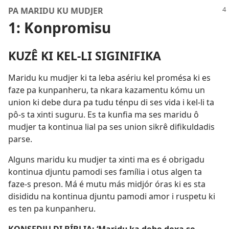
PA MARIDU KU MUDJER
1: Konpromisu
KUZÊ KI KEL-LI SIGINIFIKA
Maridu ku mudjer ki ta leba asériu kel promésa ki es
faze pa kunpanheru, ta nkara kazamentu kómu un
union ki debe dura pa tudu ténpu di ses vida i kel-li ta
pô-s ta xinti suguru. Es ta kunfia ma ses maridu ô
mudjer ta kontinua lial pa ses union sikrê difikuldadis
parse.
Alguns maridu ku mudjer ta xinti ma es é obrigadu
kontinua djuntu pamodi ses família i otus algen ta
faze-s preson. Má é mutu más midjór óras ki es sta
disididu na kontinua djuntu pamodi amor i ruspetu ki
es ten pa kunpanheru.