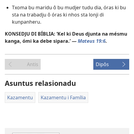
Txoma bu maridu ô bu mudjer tudu dia, óras ki bu
sta na trabadju ô óras ki nhos sta lonji di
kunpanheru.
KONSEDJU DI BÍBLIA: ‘Kel ki Deus djunta na mésmu
kanga, ómi ka debe sipara.’ —
Mateus 19:6
.
Antis
Dipôs
Asuntus relasionadu
Kazamentu
Kazamentu i Família