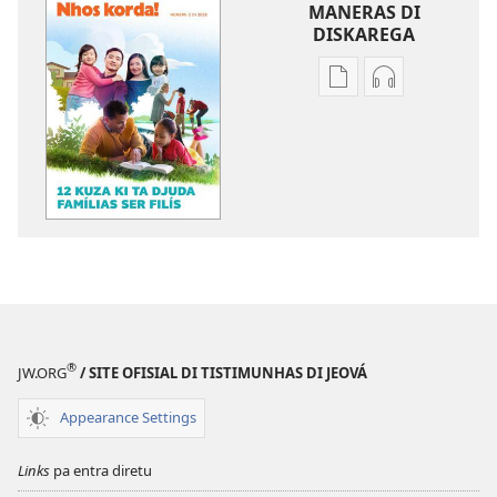
MANERAS DI
DISKAREGA
Opson
Opson
pa
pa
diskarega
diskarega
publikason
gravason
NHOS
NHOS
KORDA!
KORDA!
12
12
kuza
kuza
ki
ki
ta
ta
djuda
djuda
®
JW.ORG
/ SITE OFISIAL DI TISTIMUNHAS DI JEOVÁ
famílias
famílias
ser
ser
Appearance Settings
filís
filís
Links
pa entra diretu