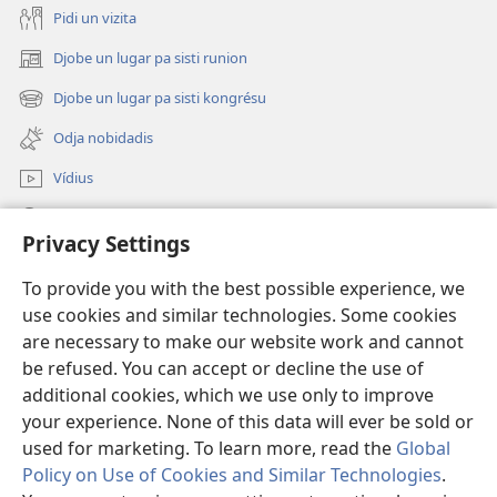
Pidi un vizita
Djobe un lugar pa sisti runion
(abri
un
Djobe un lugar pa sisti kongrésu
(abri
janéla
un
novu)
Odja nobidadis
janéla
novu)
Vídius
Faze piskiza
Privacy Settings
Kontribuisons
(abri
To provide you with the best possible experience, we
un
use cookies and similar technologies. Some cookies
janéla
Bibliotéka na internet
are necessary to make our website work and cannot
(abri
novu)
be refused. You can accept or decline the use of
un
®
JW Hub
janéla
additional cookies, which we use only to improve
(abri
novu)
un
your experience. None of this data will ever be sold or
janéla
used for marketing. To learn more, read the
Global
novu)
Policy on Use of Cookies and Similar Technologies
.