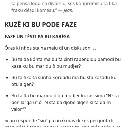
ta pensa lógu na divórsiu, ses konpromisu ta fika
fraku désdi komésu.” —
Jean.
KUZÊ KI BU PODE FAZE
FAZE UN TÉSTI PA BU KABÉSA
Óras ki nhos sta na meiu di un diskuson. . .
Bu ta da kónta ma bu ta xinti rapendidu pamodi bu
kaza ku bu maridu ô bu mudjer?
Bu ta fika ta sunha kordadu ma bu sta kazadu ku
otu algen?
Bu ta fla bu maridu ô bu mudjer kuzas sima “N sta
ben larga-u” ô “N sta ba djobe algen ki ta da-m
valor”?
Si bu responde “sin” pa un ô más di kes pergunta li,