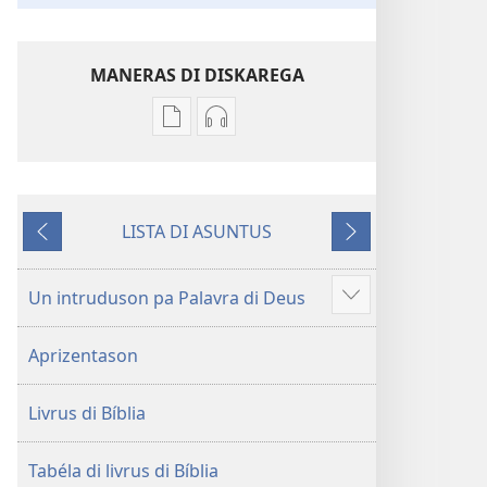
MANERAS DI DISKAREGA
Opson
Opson
pa
pa
diskarega
diskarega
publikason
gravason
LISTA DI ASUNTUS
Bíblia
Bíblia
Antis
Dipôs
Traduson
Traduson
di
di
Un intruduson pa Palavra di Deus
Mostra
Mundu
Mundu
más
Novu
Novu
Aprizentason
Livrus di Bíblia
Tabéla di livrus di Bíblia