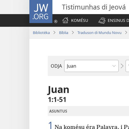
JW.ORG
Tistimunhas di Jeová
KOMÉSU
ENSINUS D
Bibliotéka
Bíblia
Traduson di Mundu Novu
K
ODJA
Livru
di
Bíblia
Juan
1:1-51
ASUNTUS
1
Na komésu éra Palavra, i Pa