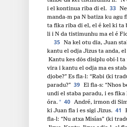
tanbê da kel tistimunhu li: “N
33
i el kontinua riba di el.
Nen
manda-m pa N batiza ku agu fla
ta fika riba di el, el é kel ki t
li i N da tistimunhu ma el é Fi
35
Na kel otu dia, Juan stab
kantu el odja Jizus ta anda, e
Kantu kes dôs disiplu obi-l ta fl
vira i kantu el odja ma es staba
djobe?” Es fla-l: “Rabi (ki tra
39
paradu?”
El fla-s: “Nhos be
undi el staba paradu, i es fika
40
*
óra.
André, irmon di Simo
41
ki Juan fla i es sigi Jizus.
P
fla-l: “Nu atxa Misías” (ki trad