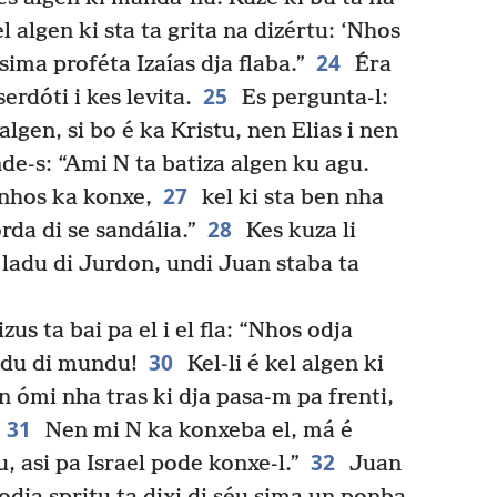
el algen ki sta ta grita na dizértu: ‘Nhos
24
 sima proféta Izaías dja flaba.”
Éra
25
erdóti i kes levita.
Es pergunta-l:
lgen, si bo é ka Kristu, nen Elias i nen
e-s: “Ami N ta batiza algen ku agu.
27
 nhos ka konxe,
kel ki sta ben nha
28
rda di se sandália.”
Kes kuza li
 ladu di Jurdon, undi Juan staba ta
zus ta bai pa el i el fla: “Nhos odja
30
adu di mundu!
Kel-li é kel algen ki
un ómi nha tras ki dja pasa-m pa frenti,
31
Nen mi N ka konxeba el, má é
32
, asi pa Israel pode konxe-l.”
Juan