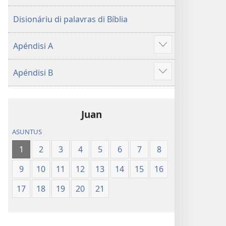
Disionáriu di palavras di Bíblia
Apéndisi A
Mostra
más
Apéndisi B
Mostra
más
Juan
ASUNTUS
1
2
3
4
5
6
7
8
9
10
11
12
13
14
15
16
17
18
19
20
21