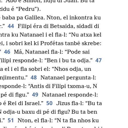
la: “Abo é Simon, fidju di Juan. Bu ta
idu é “Pedru”).
ê baba pa Galilea. Nton, el inkontra ku
44
r.”
Filipi éra di Betsaida, sidadi di
ntra ku Natanael i el fla-l: “Nu atxa kel
i, i sobri kel ki Profétas tanbê skrebe:
46
”
Má, Natanael fla-l: “Pode sai
47
lipi responde-l: “Ben i bu ta odja.”
 el i el fla sobri el: “Nhos odja, un
48
finjimentu.”
Natanael pergunta-l:
sponde-l: “Antis di Filipi txoma-u, N
49
pé di figu.”
Natanael responde-l:
50
 é Rei di Israel.”
Jizus fla-l: “Bu ta
 odja-u baxu di pé di figu? Bu ta ben
51
.”
Nton, el fla-l: “N ta fla nhos ku