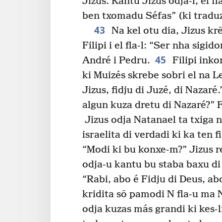
Jizus. Kantu Jizus odja-l, el f
ben txomadu Séfas” (ki traduz
43
Na kel otu dia, Jizus kr
Filipi i el fla-l: “Ser nha sigido
45
André i Pedru.
Filipi inko
ki Muizés skrebe sobri el na Le
Jizus, fidju di Juzé, di Nazaré.
algun kuza dretu di Nazaré?” Fi
Jizus odja Natanael ta txiga na
israelita di verdadi ki ka ten 
“Modi ki bu konxe-m?” Jizus re
odja-u kantu bu staba baxu di 
“Rabi, abo é Fidju di Deus, abo
kridita sô pamodi N fla-u ma N
odja kuzas más grandi ki kes-li