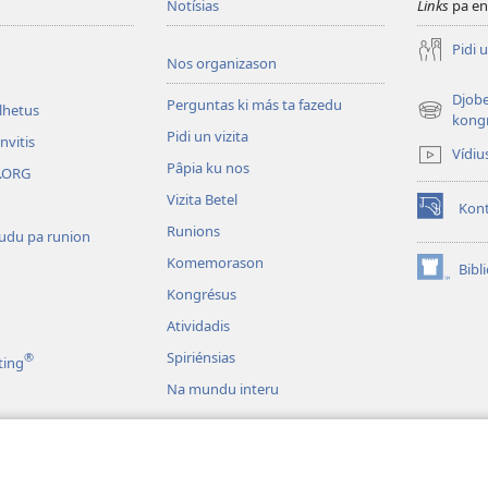
Notísias
Links
pa en
Pidi u
Nos organizason
Djobe
Perguntas ki más ta fazedu
olhetus
(abri
kong
Pidi un vizita
un
nvitis
Vídiu
janéla
Pâpia ku nos
W.ORG
novu)
Vizita Betel
Kont
(abri
Runions
tudu pa runion
un
janéla
Komemorason
Bibl
(abri
novu)
Kongrésus
un
janéla
Atividadis
novu)
Spiriénsias
®
ting
Na mundu interu
i Dramas