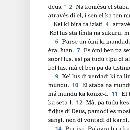
2
*
deus.
Na komésu el staba
através di el, i sen el ka ten n
4
Kel ki bira ta izisti
através
Kel lus sta límia na sukuru, 
6
Parse un ómi ki mandadu 
7
éra Juan.
Es ómi ben pa ser
sobri lus, asi pa tudu tipu di a
kel lus, má el ben pa da tistim
9
Kel lus di verdadi ki ta l
10
mundu.
El staba na mundu,
11
má mundu ka konxe-l.
El 
12
ka seta-l.
Má, pa tudu kes k
fidjus di Deus, pamodi es most
sangi, nen di vontadi di karni
14
Pur isu, Palavra bira ka