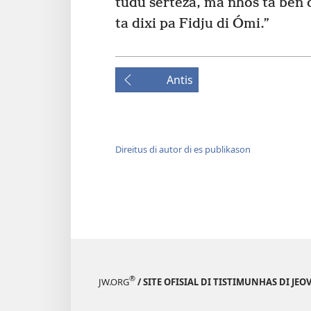
tudu serteza, ma nhos ta ben o
ta dixi pa Fidju di Ómi.”
Antis
Direitus di autor di es publikason
®
JW.ORG
/ SITE OFISIAL DI TISTIMUNHAS DI JEO