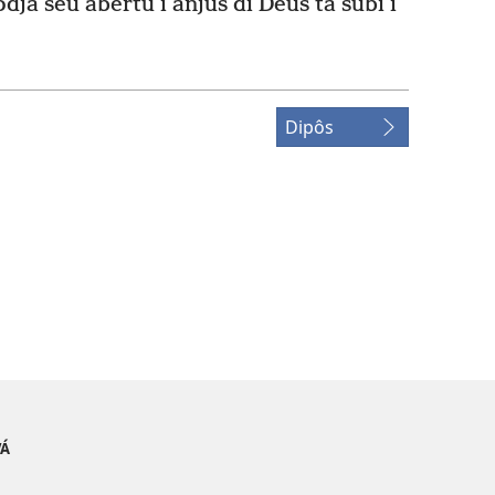
dja séu abértu i anjus di Deus ta subi i
Dipôs
VÁ