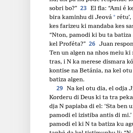
23
sobri bo?”
El fla: “Ami é k
*
bira kaminhu di Jeová
rétu’,
kes farizeu ki mandaba kes sas
“Nton, pamodi ki bu ta batiza a
26
kel Proféta?”
Juan respond
Ten un algen na nhos meiu ki
tras, i N ka merese dismara kó
kontise na Betánia, na kel otu
batiza algen.
29
Na kel otu dia, el odja Ji
Korderu di Deus ki ta tra pek
dja N papiaba di el: ‘Sta ben 
pamodi el izistiba antis di mi.’
pamodi el ki N ta batiza ku agu