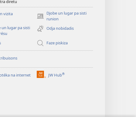
tra diretu
Djobe un lugar pa sisti
n vizita
(abri
runion
un
 un lugar pa sisti
Odja nobidadis
janéla
résu
novu)
s
Faze piskiza
ribuisons
®
iotéka na internet
JW Hub
(abri
un
janéla
novu)