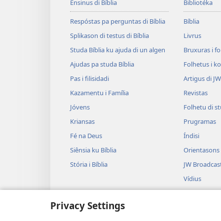
Ensinus di Bíblia
Bibliotéka
Respóstas pa perguntas di Bíblia
Bíblia
Splikason di testus di Bíblia
Livrus
Studa Bíblia ku ajuda di un algen
Bruxuras i f
Ajudas pa studa Bíblia
Folhetus i ko
Pas i filisidadi
Artigus di J
Kazamentu i Família
Revistas
Jóvens
Folhetu di s
Kriansas
Prugramas
Fé na Deus
Índisi
Siênsia ku Bíblia
Orientasons
Stória i Bíblia
JW Broadcas
Vídius
Múzika
Privacy Settings
Gravasons d