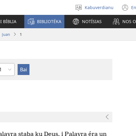
Kabuverdianu
En
Skodje
(a
língua
u
I BÍBLIA
BIBLIOTÉKA
NOTÍSIAS
NOS 
j
n
Juan
1
apitlu
lavra staba ku Deus, i Palavra éra un