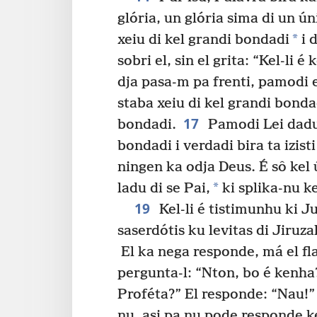
glória, un glória sima di un ún
*
xeiu di kel grandi bondadi
i d
sobri el, sin el grita: “Kel-li é
dja pasa-m pa frenti, pamodi el
staba xeiu di kel grandi bonda
17
bondadi.
Pamodi Lei dadu 
bondadi i verdadi bira ta izisti
ningen ka odja Deus. É sô kel 
*
ladu di se Pai,
ki splika-nu ke
19
Kel-li é tistimunhu ki 
saserdótis ku levitas di Jiruz
El ka nega responde, má el fla
pergunta-l: “Nton, bo é kenha?
Proféta?” El responde: “Nau!”
nu, asi pa nu pode responde ke