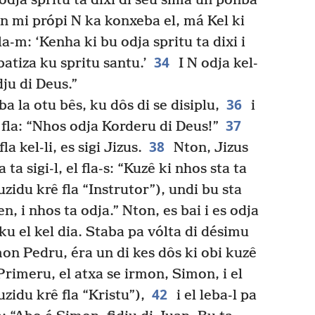
 odja spritu ta dixi di séu sima un ponba
 mi própi N ka konxeba el, má Kel ki
-m: ‘Kenha ki bu odja spritu ta dixi i
34
a batiza ku spritu santu.’
I N odja kel-
dju di Deus.”
36
a la otu bês, ku dôs di se disiplu,
i
37
l fla: “Nhos odja Korderu di Deus!”
38
a kel-li, es sigi Jizus.
Nton, Jizus
 ta sigi-l, el fla-s: “Kuzê ki nhos sta ta
duzidu krê fla “Instrutor”), undi bu sta
n, i nhos ta odja.” Nton, es bai i es odja
 ku el kel dia. Staba pa vólta di désimu
n Pedru, éra un di kes dôs ki obi kuzê
rimeru, el atxa se irmon, Simon, i el
42
uzidu krê fla “Kristu”),
i el leba-l pa