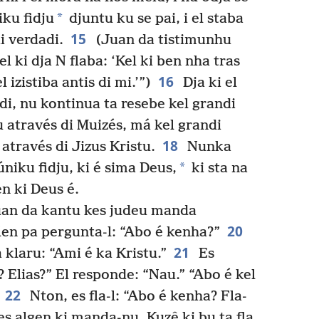
*
iku fidju
djuntu ku se pai, i el staba
15
i verdadi.
(Juan da tistimunhu
 kel ki dja N flaba: ‘Kel ki ben nha tras
16
 izistiba antis di mi.’”)
Dja ki el
di, nu kontinua ta resebe kel grandi
através di Muizés, má kel grandi
18
 através di Jizus Kristu.
Nunka
*
úniku fidju, ki é sima Deus,
ki sta na
n ki Deus é.
Juan da kantu kes judeu manda
20
alen pa pergunta-l: “Abo é kenha?”
21
 klaru: “Ami é ka Kristu.”
Es
 Elias?” El responde: “Nau.” “Abo é kel
22
Nton, es fla-l: “Abo é kenha? Fla-
s algen ki manda-nu. Kuzê ki bu ta fla