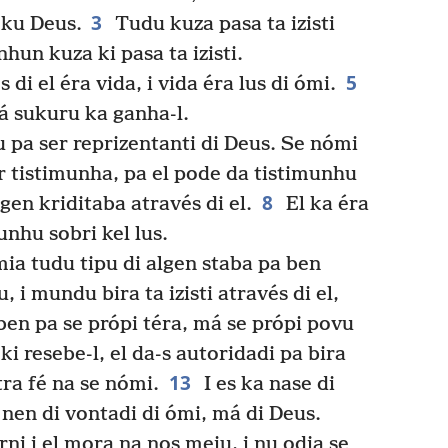
3
 ku Deus.
Tudu kuza pasa ta izisti
inhun kuza ki pasa ta izisti.
5
 di el éra vida, i vida éra lus di ómi.
má sukuru ka ganha-l.
pa ser reprizentanti di Deus. Se nómi
 tistimunha, pa el pode da tistimunhu
8
lgen kriditaba através di el.
El ka éra
unhu sobri kel lus.
ímia tudu tipu di algen staba pa ben
 i mundu bira ta izisti através di el,
ben pa se própi téra, má se própi povu
i resebe-l, el da-s autoridadi pa bira
13
ra fé na se nómi.
I es ka nase di
, nen di vontadi di ómi, má di Deus.
rni i el mora na nos meiu, i nu odja se