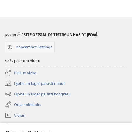
di
di
Mundu
Mundu
Novu
Novu
®
JW.ORG
/ SITE OFISIAL DI TISTIMUNHAS DI JEOVÁ
Appearance Settings
Links
pa entra diretu
Pidi un vizita
Djobe un lugar pa sisti runion
(abri
un
Djobe un lugar pa sisti kongrésu
(abri
janéla
un
novu)
Odja nobidadis
janéla
novu)
Vídius
Faze piskiza