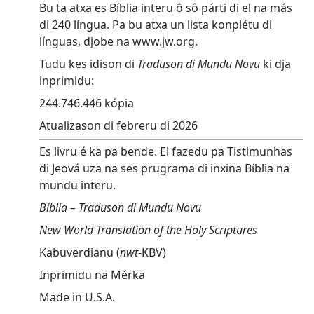
Bu ta atxa es Bíblia interu ô sô párti di el na más
di 240 língua. Pa bu atxa un lista konplétu di
línguas, djobe na www.jw.org.
Tudu kes idison di
Traduson di Mundu Novu
ki dja
inprimidu:
244.746.446 kópia
Atualizason di febreru di 2026
Es livru é ka pa bende. El fazedu pa Tistimunhas
di Jeová uza na ses prugrama di inxina Bíblia na
mundu interu.
Bíblia – Traduson di Mundu Novu
New World Translation of the Holy Scriptures
Kabuverdianu (
nwt
-KBV)
Inprimidu na Mérka
Made in U.S.A.