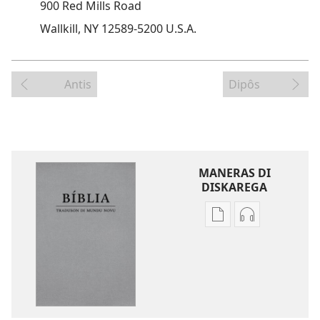
900 Red Mills Road
Wallkill, NY 12589-​5200 U.S.A.
Antis
Dipôs
MANERAS DI
DISKAREGA
Opson
Opson
pa
pa
diskarega
diskarega
publikason
gravason
Bíblia
Bíblia
Traduson
Traduson