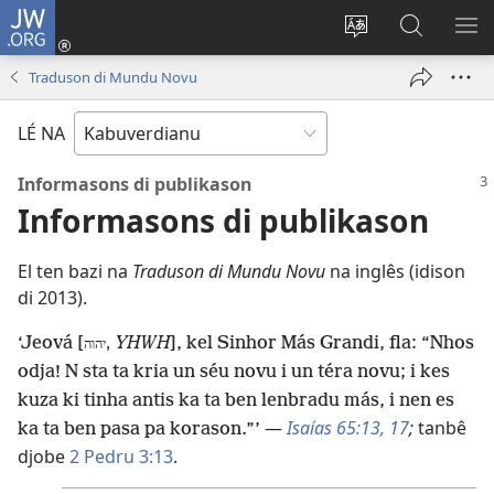
JW.ORG
Entra
(abri
Troka
Faze
MO
un
língua
piskiza
ME
Traduson di Mundu Novu
janéla
di
na
novu)
site
JW.ORG
LÉ NA
Informasons di publikason
Informasons di publikason
El ten bazi na
Traduson di Mundu Novu
na inglês (idison
di 2013).
‘Jeová [
YHWH
], kel Sinhor Más Grandi, fla: “Nhos
יהוה,
odja! N sta ta kria un séu novu i un téra novu; i kes
kuza ki tinha antis ka ta ben lenbradu más, i nen es
—
Isaías 65:13,
17
;
tanbê
ka ta ben pasa pa korason.”’
djobe
2 Pedru 3:13
.