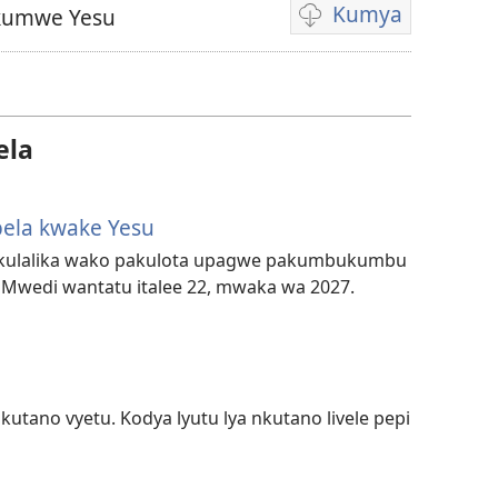
Kumya
kumwe Yesu
Dindila
dya
kumidya
divideo
ela
ela kwake Yesu
ukulalika wako pakulota upagwe pakumbukumbu
Mwedi wantatu italee 22, mwaka wa 2027.
tano vyetu. Kodya lyutu lya nkutano livele pepi