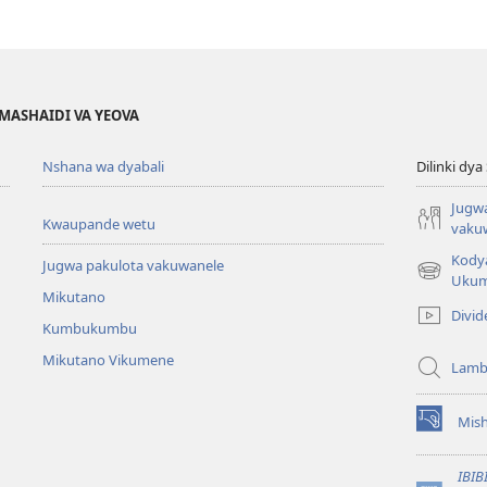
 MASHAIDI VA YEOVA
Nshana wa dyabali
Dilinki dya
Jugw
Kwaupande wetu
vaku
Kody
Jugwa pakulota vakuwanele
(opens
Uku
Mikutano
new
Divid
window)
Kumbukumbu
Mikutano Vikumene
Lamb
Mis
(opens
new
window)
IBIB