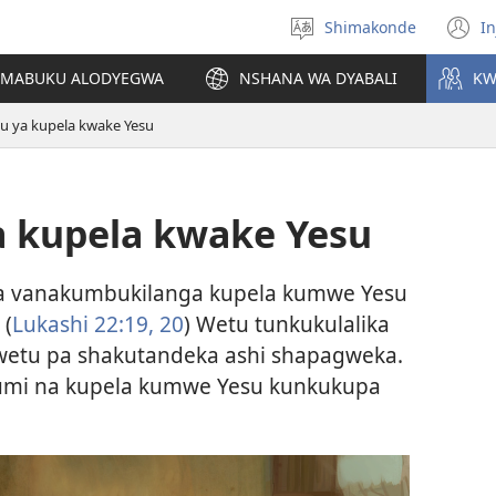
Shimakonde
In
Tandola
(
inangodi
n
MABUKU ALODYEGWA
NSHANA WA DYABALI
KW
w
ya kupela kwake Yesu
kupela kwake Yesu
va vanakumbukilanga kupela kumwe Yesu
 (
Lukashi 22:19, 20
) Wetu tunkukulalika
etu pa shakutandeka ashi shapagweka.
umi na kupela kumwe Yesu kunkukupa