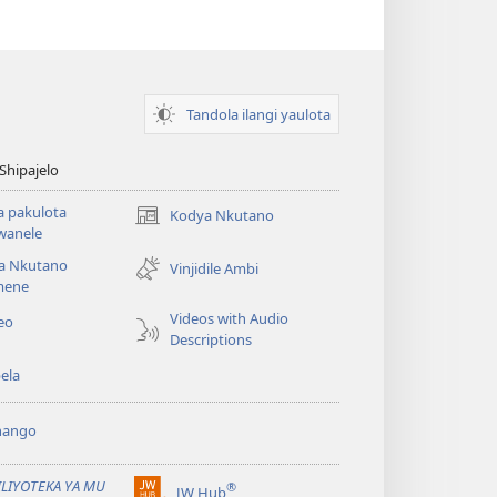
Tandola ilangi yaulota
 Shipajelo
a pakulota
Kodya Nkutano
(opens
wanele
new
a Nkutano
window)
Vinjidile Ambi
mene
Videos with Audio
eo
Descriptions
ela
hango
ILIYOTEKA YA MU
®
JW Hub