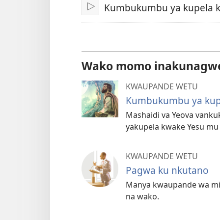
Kumbukumbu ya kupela 
Omba
Wako momo inakunagw
KWAUPANDE WETU
Kumbukumbu ya kup
Mashaidi va Yeova vank
yakupela kwake Yesu mu 
KWAUPANDE WETU
Pagwa ku nkutano
Manya kwaupande wa miku
na wako.