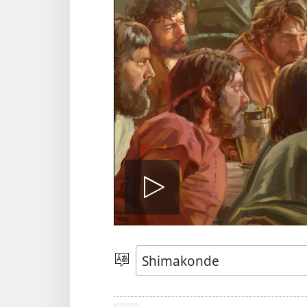
Play
video
Tandola
Inangodi