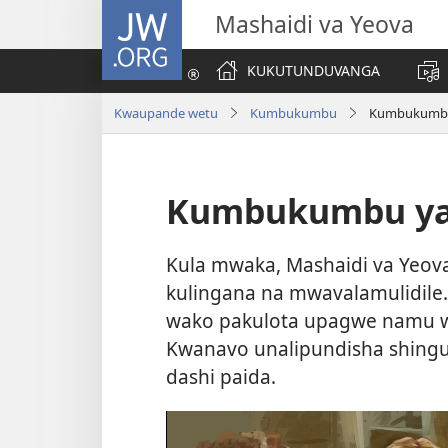
JW.ORG
Mashaidi va Yeova
KUKUTUNDUVANGA
Kwaupande wetu
Kumbukumbu
Kumbukumbu 
Kumbukumbu ya 
Kula mwaka, Mashaidi va Yeo
kulingana na mwavalamulidile.
wako pakulota upagwe namu w
Kwanavo unalipundisha shing
dashi paida.