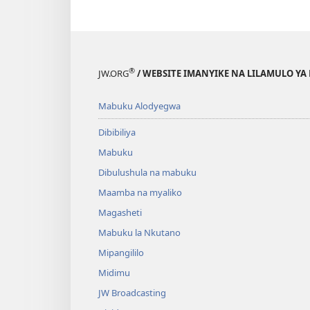
®
JW.ORG
/ WEBSITE IMANYIKE NA LILAMULO YA
Mabuku Alodyegwa
Dibibiliya
Mabuku
Dibulushula na mabuku
Maamba na myaliko
Magasheti
Mabuku la Nkutano
Mipangililo
Midimu
JW Broadcasting