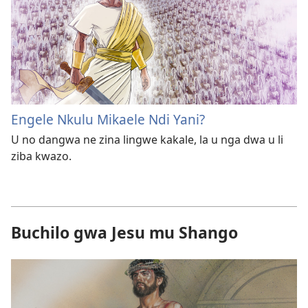
Engele Nkulu Mikaele Ndi Yani?
U no dangwa ne zina lingwe kakale, la u nga dwa u li
ziba kwazo.
Buchilo gwa Jesu mu Shango