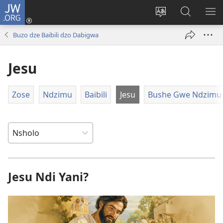
JW.ORG
Ngina
(opens
Change
Shaka
LA
new
site
Zwithu
TJI
Buzo dze Baibili dzo Dabigwa
window)
language
mu
JW.ORG
Jesu
Zose
Ndzimu
Baibili
Jesu
Bushe Gwe Ndzimu
Jesu Ndi Yani?