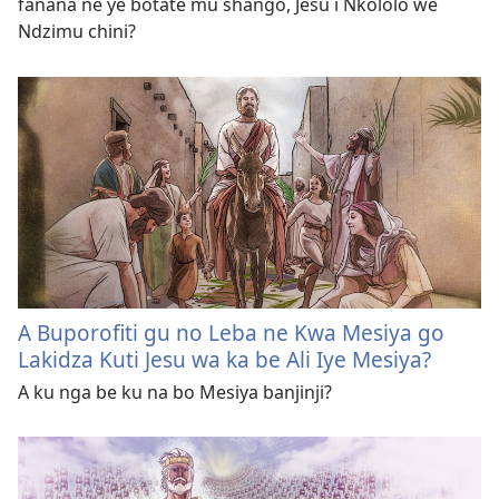
fanana ne ye botate mu shango, Jesu i Nkololo we
Ndzimu chini?
A Buporofiti gu no Leba ne Kwa Mesiya go
Lakidza Kuti Jesu wa ka be Ali Iye Mesiya?
A ku nga be ku na bo Mesiya banjinji?