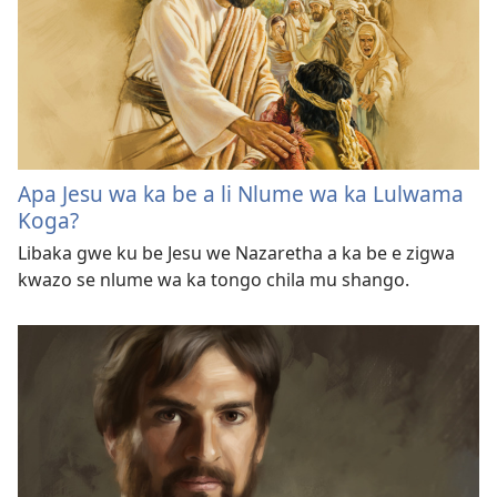
Apa Jesu wa ka be a li Nlume wa ka Lulwama
Koga?
Libaka gwe ku be Jesu we Nazaretha a ka be e zigwa
kwazo se nlume wa ka tongo chila mu shango.