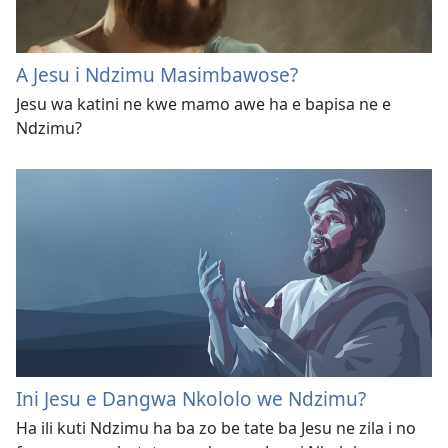
A Jesu i Ndzimu Masimbawose?
Jesu wa katini ne kwe mamo awe ha e bapisa ne e
Ndzimu?
Ini Jesu e Dangwa Nkololo we Ndzimu?
Ha ili kuti Ndzimu ha ba zo be tate ba Jesu ne zila i no