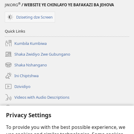
®
JW.ORG
/ WEBSITE YE CHINLAYO YE BAFAKAZI BA JEHOVA
Dziseting dze Screen
Quick Links
Kumbila Kumbiwa
Shaka Zwidiyo Zwe Gubungano
(opens
new
Shaka Nshangano
(opens
window)
new
Ini Chiptshwa
window)
Dzividiyo
Videos with Audio Descriptions
Shaka
Privacy Settings
Zwipo
(opens
To provide you with the best possible experience, we
new