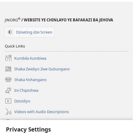
®
JW.ORG
/ WEBSITE YE CHINLAYO YE BAFAKAZI BA JEHOVA
Dziseting dze Screen
Quick Links
Kumbila Kumbiwa
Shaka Zwidiyo Zwe Gubungano
(opens
new
Shaka Nshangano
(opens
window)
new
Ini Chiptshwa
window)
Dzividiyo
Videos with Audio Descriptions
Shaka
Privacy Settings