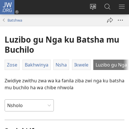
JW.ORG
Ngina
(opens
Change
Shaka
LA
new
site
Zwithu
TJI
Batshwa
window)
language
mu
JW.ORG
Luzibo gu Nga ku Batsha mu
Buchilo
Zose
Bakhwinya
Nsha
Ikwele
Luzibo gu Nga 
Zwidiye zwithu zwa wa ka fanila ziba zwi nga ku batsha
mu buchilo ha wa chibe nhwola