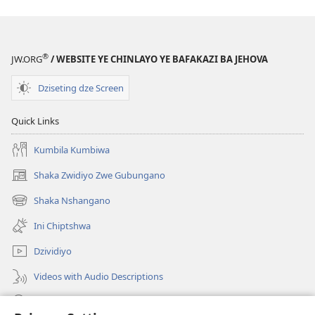
®
JW.ORG
/ WEBSITE YE CHINLAYO YE BAFAKAZI BA JEHOVA
Dziseting dze Screen
Quick Links
Kumbila Kumbiwa
Shaka Zwidiyo Zwe Gubungano
(opens
new
Shaka Nshangano
(opens
window)
new
Ini Chiptshwa
window)
Dzividiyo
Videos with Audio Descriptions
Shaka