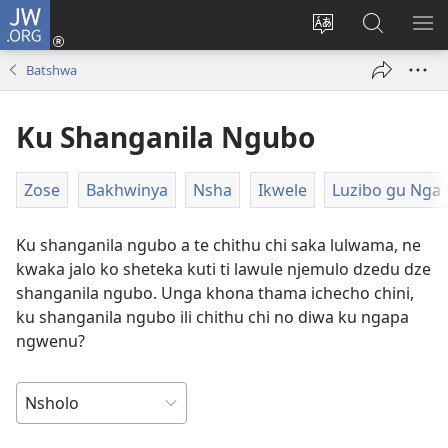
JW.ORG
Ngina
(opens
Change
Shaka
LA
new
site
Zwithu
TJI
Batshwa
window)
language
mu
JW.ORG
Ku Shanganila Ngubo
Zose
Bakhwinya
Nsha
Ikwele
Luzibo gu Nga 
Ku shanganila ngubo a te chithu chi saka lulwama, ne
kwaka jalo ko sheteka kuti ti lawule njemulo dzedu dze
shanganila ngubo. Unga khona thama ichecho chini,
ku shanganila ngubo ili chithu chi no diwa ku ngapa
ngwenu?