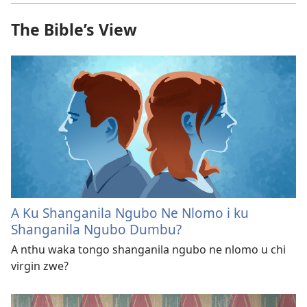
The Bible’s View
A Ku Shanganila Ngubo Ne Nlomo i ku
Shanganila Ngubo Dumbu?
A nthu waka tongo shanganila ngubo ne nlomo u chi
virgin zwe?