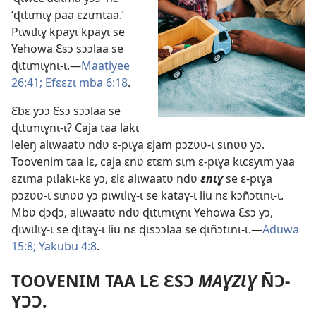
‘ɖɩtɩmɩɣ paa ɛzɩmtaa.’
Pɩwɩlɩɣ kpayɩ kpayɩ se
Yehowa Ɛsɔ sɔɔlaa se
ɖɩtɩmɩɣnɩ-ɩ.—
Maatiyee
26:41;
Efɛɛzɩ mba 6:18
.
Ɛbɛ yɔɔ Ɛsɔ sɔɔlaa se
ɖɩtɩmɩɣnɩ-ɩ? Caja taa lakɩ
leleŋ alɩwaatʋ ndʋ ɛ-pɩɣa ɛjam pɔzʋʋ-ɩ sɩnʋʋ yɔ.
Toovenim taa lɛ, caja ɛnʋ ɛtɛm sɩm ɛ-pɩɣa kɩcɛyɩm yaa
ɛzɩma pɩlakɩ-kɛ yɔ, ɛlɛ alɩwaatʋ ndʋ
ɛnɩɣ
se ɛ-pɩɣa
pɔzʋʋ-ɩ sɩnʋʋ yɔ pɩwɩlɩɣ-ɩ se kataɣ-ɩ liu nɛ kɔñɔtɩnɩ-ɩ.
Mbʋ ɖɔɖɔ, alɩwaatʋ ndʋ ɖɩtɩmɩɣnɩ Yehowa Ɛsɔ yɔ,
ɖɩwɩlɩɣ-ɩ se ɖɩtaɣ-ɩ liu nɛ ɖɩsɔɔlaa se ɖɩñɔtɩnɩ-ɩ.—
Aduwa
15:8;
Yakubu 4:8
.
TOOVENIM TAA LƐ ƐSƆ
MAƔZƖƔ
ÑƆ-
YƆƆ.