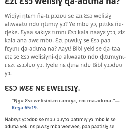
Ɛzɩ Ɛsɔ welisiɣ ɖa-adɩma na?
Wiɖiyi ŋtɛm ña-tɩ pɔzʋʋ se ɛzɩ Ɛsɔ welisiɣ
alɩwaatʋ ndʋ ŋtɩmɩɣ yɔ? Ye mbʋ yɔ, pɩtɩkɛ ñe-
ɖeke. Ɛyaa sakɩyɛ tɩmnɩ Ɛsɔ kala naayɛ yɔɔ, ɛlɛ
kala ana awɛ mbʋ. Ɛzɩ pɩwɩlɩɣ se Ɛsɔ paa
fɛyɩnɩ ɖa-adɩma na? Aayɩ! Bibl yeki se ɖa-taa
ɛtɛ se Ɛsɔ welisiɣni-ɖʋ alɩwaatʋ ndʋ ɖɩtɩmɩɣnɩ-
ɩ ɛzɩ ɛsɔɔlʋʋ yɔ. Iyele nɛ ɖɩna ndʋ Bibl yɔɔdʋʋ
yɔ.
ƐSƆ
WƐƐ
NƐ EWELISIƔ.
“Ŋgʋ Ɛsɔ welisini-m camɩyɛ, ɛnɩ ma-adɩma.”—
Keɣa 65:19
.
Nabɛyɛ yɔɔdʋʋ se mbʋ pʋyɔɔ patɩmɩɣ yɔ mbʋ lɛ se
adɩma yeki nɛ pɩwɛɣ mba weewee, paa paatisiɣ se