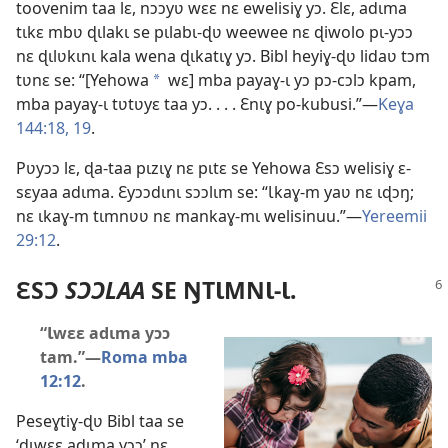
toovenim taa lɛ, nɔɔyʋ wɛɛ nɛ ewelisiɣ yɔ. Ɛlɛ, adɩma
tɩkɛ mbʋ ɖɩlakɩ se pɩlabɩ-ɖʋ weewee nɛ ɖiwolo pɩ-yɔɔ
nɛ ɖɩlʋkɩnɩ kala wena ɖɩkatɩɣ yɔ. Bibl heyiɣ-ɖʋ lidaʋ tɔm
tʋnɛ se: “[Yehowa
wɛ] mba payaɣ-ɩ yɔ pɔ-cɔlɔ kpam,
a
mba payaɣ-ɩ tʋtʋyɛ taa yɔ. . . . Ɛnɩɣ po-kubusi.”—
Keɣa
144:18, 19
.
Pʋyɔɔ lɛ, ɖa-taa pɩzɩɣ nɛ pɩtɛ se Yehowa Ɛsɔ welisiɣ ɛ-
sɛyaa adɩma. Ɛyɔɔdɩnɩ sɔɔlɩm se: “Ɩkaɣ-m yaʋ nɛ ɩɖɔŋ;
nɛ ɩkaɣ-m tɩmnʋʋ nɛ mankaɣ-mɩ welisinuu.”—
Yereemii
29:12
.
ƐSƆ
SƆƆLAA
SE ŊTƖMNƖ-Ɩ.
“Ɩwɛɛ adɩma yɔɔ
tam.”—
Roma mba
12:12
.
Peseɣtiɣ-ɖʋ Bibl taa se
‘ɖɩwɛɛ adɩma yɔɔ’ nɛ