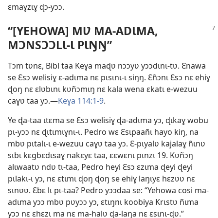
ɛmaɣzɩɣ ɖɔ-yɔɔ.
“[YEHOWA] MƲ MA-ADƖMA,
MƆNSƆƆLƖ-Ɩ PƖŊŊ”
Tɔm tʋnɛ, Bibl taa Keɣa maɖʋ nɔɔyʋ yɔɔdɩnɩ-tʋ. Ɛnawa
se Ɛsɔ welisiɣ ɛ-adɩma nɛ pɩsɩnɩ-ɩ siŋŋ. Ɛñɔnɩ Ɛsɔ nɛ ehiɣ
ɖoŋ nɛ ɛlʋbɩnɩ kʋñɔmɩŋ nɛ kala wena ɛkatɩ e-wezuu
caɣʋ taa yɔ.—
Keɣa 114:1-9
.
Ye ɖa-taa ɩtɛma se Ɛsɔ welisiɣ ɖa-adɩma yɔ, ɖɩkaɣ wobu
pɩ-yɔɔ nɛ ɖɩtɩmɩɣnɩ-ɩ. Pedro wɛ Ɛsɩpaañɩ hayo kiŋ, na
mbʋ pɩtalɩ-ɩ e-wezuu caɣʋ taa yɔ. Ɛ-pɩyalʋ kajalaɣ ñɩnʋ
sɩbɩ kɛgbɛdɩsaɣ nakɛyɛ taa, ɛɛwɛnɩ pɩnzɩ 19. Kʋñɔŋ
alɩwaatʋ ndʋ tɩ-taa, Pedro heyi Ɛsɔ ɛzɩma ɖeyi ɖeyi
pɩlakɩ-ɩ yɔ, nɛ ɛtɩmɩ ɖoŋ ɖoŋ se ehiɣ laŋɩyɛ hɛzʋʋ nɛ
sɩnʋʋ. Ɛbɛ lɩ pɩ-taa? Pedro yɔɔdaa se: “Yehowa cosi ma-
adɩma yɔɔ mbʋ pʋyɔɔ yɔ, ɛtɩŋnɩ koobiya Krɩstʋ ñɩma
yɔɔ nɛ ɛhɛzɩ ma nɛ ma-halʋ ɖa-laŋa nɛ ɛsɩnɩ-ɖʋ.”