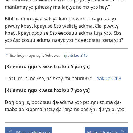
mantɩmaɣ yɔ pɩhɛzaɣ ma-laŋɩyɛ nɛ mɔ-yɔɔ hɛɣ.”
Bibl nɛ mbʋ ɛyaa sakɩyɛ katɩ pe-wezuu caɣʋ taa yɔ,
pɩwɩlɩɣ kpayɩ kpayɩ se Ɛsɔ welisiɣ adɩma. Ɛlɛ, pɩwɩlɩɣ
kpayɩ kpayɩ ɖɔɖɔ se Ɛsɔ eecosuu adɩma tɩŋa yɔɔ. Ɛbɛ
yɔɔ Ɛsɔ cosuu adɩma naayɛ yɔɔ nɛ eecosuu lɛɛna yɔɔ?
Ɛsɔ hɩɖɛ maɣmaɣ lɛ Yehowa.—
Ejipiti Lɩʋ 3:15
a
[Kɩlɛmʋʋ ŋgʋ kɩwɛɛ hɔɔlʋʋ 5 yɔɔ yɔ]
“Ɩñɔtɩ mɩ-tɩ nɛ Ɛsɔ, nɛ ɛkaɣ-mɩ ñɔtɩnʋʋ.”—
Yakubu 4:8
[Kɩlɛmʋʋ ŋgʋ kɩwɛɛ hɔɔlʋʋ 7 yɔɔ yɔ]
Ðoŋ ɖoŋ lɛ, pocosuu ɖa-adɩma yɔɔ pɩtɩŋnɩ ɛzɩma ɖa-
taabalaa kɩbama hɛzɩɣ ɖa-laŋa nɛ pasɩɣnɩ-ɖʋ yɔ pɩ-yɔɔ
Mbʋ pɩɖɛwa yɔ
Mbʋ pɩkɔŋ yɔ