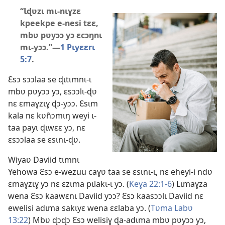
“Ɩɖʋzɩ mɩ-nɩɣzɛ
kpeekpe e-nesi tɛɛ,
mbʋ pʋyɔɔ yɔ ɛcɔŋnɩ
mɩ-yɔɔ.”—
1 Pɩyɛɛrɩ
5:7
.
Ɛsɔ sɔɔlaa se ɖɩtɩmnɩ-ɩ
mbʋ pʋyɔɔ yɔ, ɛsɔɔlɩ-ɖʋ
nɛ ɛmaɣzɩɣ ɖɔ-yɔɔ. Ɛsɩm
kala nɛ kʋñɔmɩŋ weyi ɩ-
taa payɩ ɖɩwɛɛ yɔ, nɛ
ɛsɔɔlaa se ɛsɩnɩ-ɖʋ.
Wiyaʋ Daviid tɩmnɩ
Yehowa Ɛsɔ e-wezuu caɣʋ taa se ɛsɩnɩ-ɩ, nɛ eheyi-i ndʋ
ɛmaɣzɩɣ yɔ nɛ ɛzɩma pɩlakɩ-ɩ yɔ. (
Keɣa 22:1-6
) Lɩmaɣza
wena Ɛsɔ kaawɛnɩ Daviid yɔɔ? Ɛsɔ kaasɔɔlɩ Daviid nɛ
ewelisi adɩma sakɩyɛ wena ɛɛlaba yɔ. (
Tʋma Labʋ
13:22
) Mbʋ ɖɔɖɔ Ɛsɔ welisiɣ ɖa-adɩma mbʋ pʋyɔɔ yɔ,