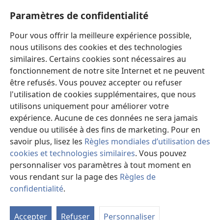
nouvelle
fenêtre)
Paramètres de confidentialité
Videowaa
Search
Pour vous offrir la meilleure expérience possible,
nous utilisons des cookies et des technologies
Sɩnʋʋ
similaires. Certains cookies sont nécessaires au
fonctionnement de notre site Internet et ne peuvent
Haɖɛ
(ouvre
être refusés. Vous pouvez accepter ou refuser
une
l'utilisation de cookies supplémentaires, que nous
nouvelle
Intɛrnɛɛtɩ yɔɔ takayɩsɩ ɖɩzɩyɛ
utilisons uniquement pour améliorer votre
(ouvre
fenêtre)
expérience. Aucune de ces données ne sera jamais
une
®
JW Hub
nouvelle
vendue ou utilisée à des fins de marketing. Pour en
(ouvre
fenêtre)
une
savoir plus, lisez les
Règles mondiales d’utilisation des
nouvelle
cookies et technologies similaires
. Vous pouvez
fenêtre)
personnaliser vos paramètres à tout moment en
Copyright
© 2026 Watch Tower Bible and Tract Society of Pennsylvania.
vous rendant sur la page des
Règles de
TƲMƖYƐ LABƖNƲƲ PAƔTƲ
|
TƆM KƖMƐSƖTƲ YƆƆ PAƔTƲ
|
confidentialité
.
M
PARAMÈTRES DE CONFIDENTIALITÉ
la
Accepter
Refuser
Personnaliser
ta