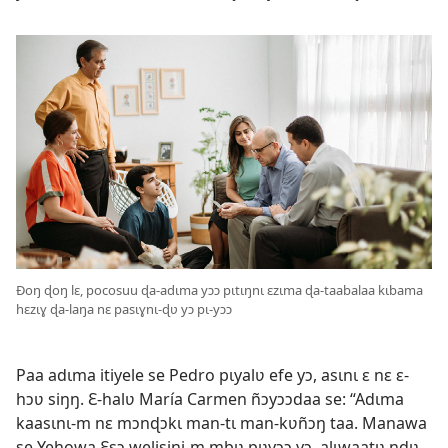
Ðoŋ ɖoŋ lɛ, pocosuu ɖa-adɩma yɔɔ pɩtɩŋnɩ ɛzɩma ɖa-taabalaa kɩbama
hɛzɩɣ ɖa-laŋa nɛ pasɩɣnɩ-ɖʋ yɔ pɩ-yɔɔ
Paa adɩma itiyele se Pedro pɩyalʋ efe yɔ, asɩnɩ ɛ nɛ ɛ-
hɔʋ siŋŋ. Ɛ-halʋ María Carmen ñɔyɔɔdaa se: “Adɩma
kaasɩnɩ-m nɛ mɔnɖɔkɩ man-tɩ man-kʋñɔŋ taa. Manawa
se Yehowa Ɛsɔ welisini-m mbʋ pʋyɔɔ yɔ, alɩwaatʋ ndʋ