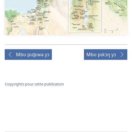
Mbʋ pɩɖɛwa yɔ
Mbʋ pɩkɔŋ yɔ
Copyrights pour cette publication