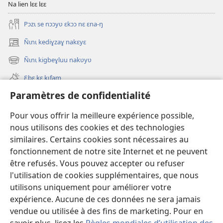
Na lien lɛɛ lɛɛ
taa)
taa)
Pɔzɩ se nɔɔyʋ ɛkɔɔ nɛ ɛna-ŋ
Ñɩnɩ kediɣzaɣ nakɛyɛ
(ouvre
une
Ñɩnɩ kigbeɣluu nakʋyʋ
(ouvre
nouvelle
une
fenêtre)
Ɛbɛ kɛ kɩfam
nouvelle
fenêtre)
Paramètres de confidentialité
Videowaa
Search
Pour vous offrir la meilleure expérience possible,
nous utilisons des cookies et des technologies
Sɩnʋʋ
similaires. Certains cookies sont nécessaires au
fonctionnement de notre site Internet et ne peuvent
Haɖɛ
(ouvre
être refusés. Vous pouvez accepter ou refuser
une
l'utilisation de cookies supplémentaires, que nous
nouvelle
Intɛrnɛɛtɩ yɔɔ takayɩsɩ ɖɩzɩyɛ
utilisons uniquement pour améliorer votre
(ouvre
fenêtre)
expérience. Aucune de ces données ne sera jamais
une
®
JW Hub
nouvelle
vendue ou utilisée à des fins de marketing. Pour en
(ouvre
fenêtre)
une