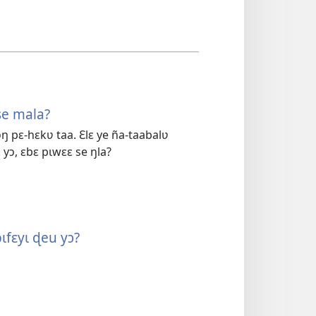
se mala?
ŋ pɛ-hɛkʋ taa. Ɛlɛ ye ña-taabalʋ
yɔ, ɛbɛ pɩwɛɛ se ŋla?
ɩfɛyɩ ɖeu yɔ?