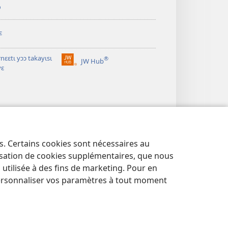
ʋ
ɛ
rnɛɛtɩ yɔɔ takayɩsɩ
®
JW Hub
(ouvre
yɛ
une
nouvelle
fenêtre)
es. Certains cookies sont nécessaires au
lisation de cookies supplémentaires, que nous
tilisée à des fins de marketing. Pour en
ersonnaliser vos paramètres à tout moment
 PAƔTƲ
|
PARAMÈTRES DE CONFIDENTIALITÉ