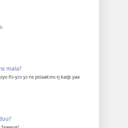
ɔ.
 nɛ mala?
yʋ ñɔ-yɔɔ yɔ nɛ pɩtaakɔnɩ-ŋ kaɖɛ yaa
dʋʋ?
ɩ faawɩyɛ!