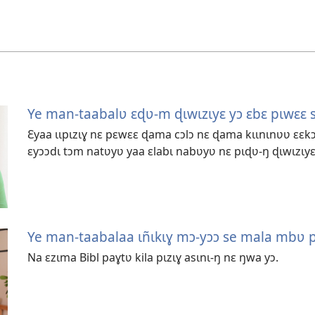
Ye man-taabalʋ ɛɖʋ-m ɖɩwɩzɩyɛ yɔ ɛbɛ pɩwɛɛ 
Ɛyaa ɩɩpɩzɩɣ nɛ pɛwɛɛ ɖama cɔlɔ nɛ ɖama kɩɩnɩnʋʋ ɛɛkɔ
ɛyɔɔdɩ tɔm natʋyʋ yaa ɛlabɩ nabʋyʋ nɛ pɩɖʋ-ŋ ɖɩwɩzɩyɛ 
Ye man-taabalaa ɩñɩkɩɣ mɔ-yɔɔ se mala mbʋ p
Na ɛzɩma Bibl paɣtʋ kila pɩzɩɣ asɩnɩ-ŋ nɛ ŋwa yɔ.