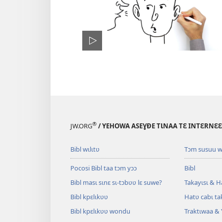
®
JW.ORG
/ YEHOWA ASEƔĐE TƖNAA TƐ INTƐRNƐ
Bibl wɩlɩtʋ
Tɔm susuu w
Pocosi Bibl taa tɔm yɔɔ
Bibl
Bibl masɩ sɩnɛ sɩ-tɔbʋʋ lɛ suwe?
Takayɩsɩ & H
Bibl kpɛlɩkʋʋ
Hatʋ cabɩ ta
Bibl kpɛlɩkʋʋ wondu
Traktɩwaa & 