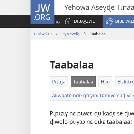
JW.ORG
Yehowa Aseɣɖe Tɩna
ÐƖBAƔZƖYƐ
BIBL WƖL
Bibl wɩlɩtʋ
Piya evelisi
Taabalaa
Taabalaa
Pɩtɩŋa
Taabalaa
Hɔʋ
Elɛkɩtr
Alɩwaatʋ ndʋ ŋfɛyɩnɩ tʋmɩyɛ naɖɩyɛ 
Pɩpɩzɩɣ nɛ pɩwɛɛ-ɖʋ kaɖɛ se ɖɩw
ɖiwolo pɩ-yɔɔ nɛ ɖɩkɛ taabalaa!