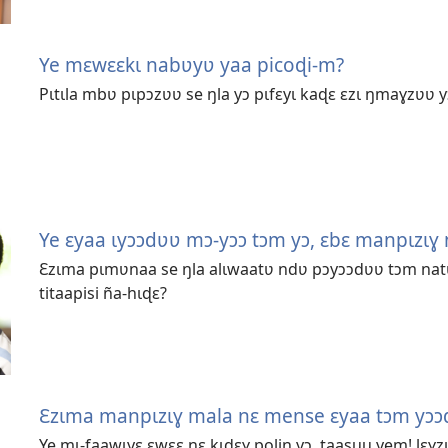
Ye mɛwɛɛkɩ nabʋyʋ yaa picoɖi-m?
Pɩtɩla mbʋ pɩpɔzʋʋ se ŋla yɔ pɩfɛyɩ kaɖɛ ɛzɩ ŋmaɣzʋʋ y
Ye ɛyaa ɩyɔɔdʋʋ mɔ-yɔɔ tɔm yɔ, ɛbɛ manpɩzɩɣ
Ɛzɩma pɩmʋnaa se ŋla alɩwaatʋ ndʋ pɔyɔɔdʋʋ tɔm natʋ
titaapisi ña-hɩɖɛ?
Ɛzɩma manpɩzɩɣ mala nɛ mense ɛyaa tɔm yɔɔ
Ye mɩ-faawɩyɛ ɛwɛɛ nɛ kɩɖɛɣ poliŋ yɔ, taasuu yem! lɛɣz