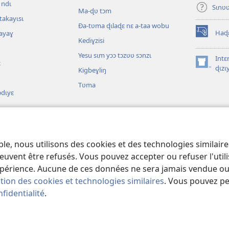
 ndɩ
fenêtre)
Sɩnʋ
Ma-ɖʋ tɔm
takayɩsɩ
Ða-tʋma ɖɩlaɖɛ nɛ a-taa wobu
Haɖ
kayaɣ
(ouvre
Kediɣzisi
une
Yesu sɩm yɔɔ tɔzʋʋ sɔnzɩ
nouvelle
Intɛ
ɛ
fenêtre)
(ouvre
ɖɩzɩ
Kigbeɣliŋ
une
Tʋma
nouvelle
ɔdɩyɛ
fenêtre)
aa
ble, nous utilisons des cookies et des technologies similair
ɛ drama kɩnɩnɩʋ
euvent être refusés. Vous pouvez accepter ou refuser l'uti
périence. Aucune de ces données ne sera jamais vendue ou u
ation des cookies et technologies similaires
. Vous pouvez p
fidentialité
.
Society of Pennsylvania.
TƲMƖYƐ LABƖNƲƲ PAƔTƲ
|
TƆM KƖMƐSƖTƲ YƆƆ