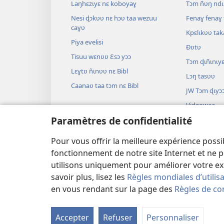
Laŋhɛzɩyɛ nɛ koboyaɣ
Tɔm ñʋŋ ndɩ
Nesi ɖɔkʋʋ nɛ hɔʋ taa wezuu
Fenaɣ fenaɣ 
caɣʋ
Kpɛlɩkʋʋ ta
Piya evelisi
Ðʋtʋ
Tisuu wɛnʋʋ Ɛsɔ yɔɔ
Tɔm ɖɩñɩnɩy
Lɛɣtʋ ñɩnʋʋ nɛ Bibl
Lɔŋ tasʋʋ
Caanaʋ taa tɔm nɛ Bibl
JW Tɔm ɖɩyɔ
Videowaa
Paramètres de confidentialité
Minziiki
Bibl dramaw
Pour vous offrir la meilleure expérience possi
Bibl kalʋʋ t
fonctionnement de notre site Internet et ne p
utilisons uniquement pour améliorer votre ex
savoir plus, lisez les
Règles mondiales d’utilis
en vous rendant sur la page des
Règles de con
Copyright
© 2026 Watch Tower Bible and Tract 
Accepter
Refuser
Personnaliser