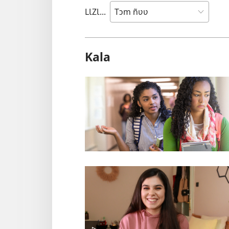
LƖZƖ...
Kala