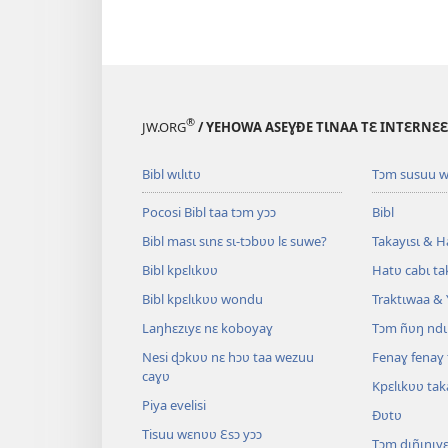
®
JW.ORG
/ YEHOWA ASEƔĐE TƖNAA TƐ INTƐRNƐ
Bibl wɩlɩtʋ
Tɔm susuu w
Pocosi Bibl taa tɔm yɔɔ
Bibl
Bibl masɩ sɩnɛ sɩ-tɔbʋʋ lɛ suwe?
Takayɩsɩ & H
Bibl kpɛlɩkʋʋ
Hatʋ cabɩ ta
Bibl kpɛlɩkʋʋ wondu
Traktɩwaa & 
Laŋhɛzɩyɛ nɛ koboyaɣ
Tɔm ñʋŋ ndɩ
Nesi ɖɔkʋʋ nɛ hɔʋ taa wezuu
Fenaɣ fenaɣ 
caɣʋ
Kpɛlɩkʋʋ ta
Piya evelisi
Ðʋtʋ
Tisuu wɛnʋʋ Ɛsɔ yɔɔ
Tɔm ɖɩñɩnɩy