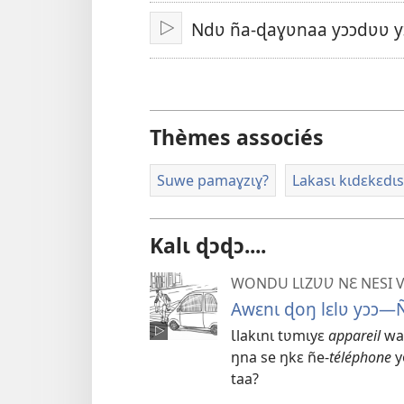
nakʋyʋ
Ndʋ ña-ɖaɣʋnaa yɔɔdʋʋ y
Pɩma
Thèmes associés
Suwe pamaɣzɩɣ?
Lakasɩ kɩdɛkɛdɩs
Kalɩ ɖɔɖɔ....
WONDU LƖZƲƲ NƐ NESI 
Awɛnɩ ɖoŋ lɛlʋ yɔɔ—
Ɩlakɩnɩ tʋmɩyɛ
appareil
waa
ŋna se ŋkɛ ñe-
téléphone
y
taa?