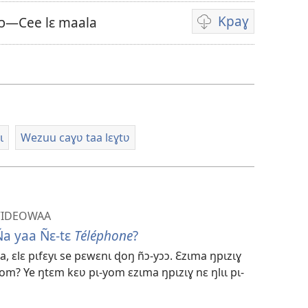
Kpaɣ
ɔ—Cee lɛ maala
Options
de
téléchargement
des
vidéos
ɩ
Wezuu caɣʋ taa lɛɣtʋ
VIDEOWAA
Ña yaa Ñɛ-tɛ
Téléphone
?
, ɛlɛ pɩfɛyɩ se pɛwɛnɩ ɖoŋ ñɔ-yɔɔ. Ɛzɩma ŋpɩzɩɣ
om? Ye ŋtɛm kɛʋ pɩ-yom ɛzɩma ŋpɩzɩɣ nɛ ŋlɩɩ pɩ-