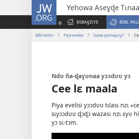
JW.ORG
Yehowa Aseɣɖe Tɩna
ÐƖBAƔZƖYƐ
BIBL WƖL
Bibl wɩlɩtʋ
Piya evelisi
Suwe pamaɣzɩɣ?
Ce
Ndʋ ña-ɖaɣʋnaa yɔɔdʋʋ yɔ
Cee lɛ maala
Piya evelisi yɔɔdʋʋ tɩlasɩ nzɩ «
sɩyɔɔdʋʋ ɖɔɖɔ wazasɩ nzɩ ɛyʋ h
yɔ sɩ-tɔm.