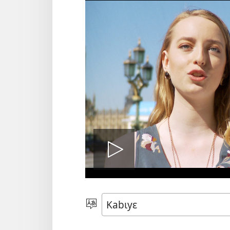
Play
video
Lɩzɩ
kʋnʋŋ