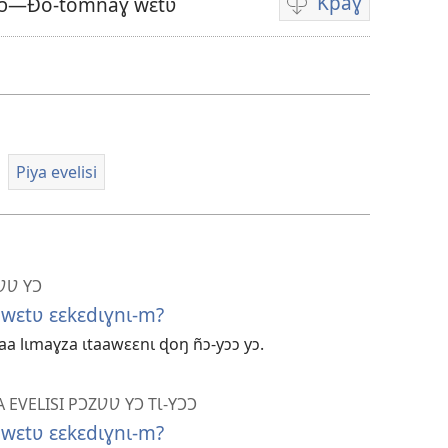
Kpaɣ
yɔ—Ðo-tomnaɣ wɛtʋ
Options
de
téléchargement
des
vidéos
Piya evelisi
ƲƲ YƆ
wɛtʋ ɛɛkɛdɩɣnɩ-m?
laa lɩmaɣza ɩtaawɛɛnɩ ɖoŋ ñɔ-yɔɔ yɔ.
 EVELISI PƆZƲƲ YƆ TƖ-YƆƆ
wɛtʋ ɛɛkɛdɩɣnɩ-m?