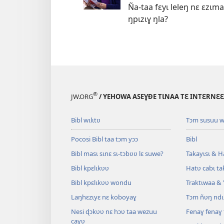
Ña-taa fɛyɩ leleŋ nɛ ɛzɩm
ŋpɩzɩɣ ŋla?
®
JW.ORG
/ YEHOWA ASEƔĐE TƖNAA TƐ INTƐRNƐ
Bibl wɩlɩtʋ
Tɔm susuu w
Pocosi Bibl taa tɔm yɔɔ
Bibl
Bibl masɩ sɩnɛ sɩ-tɔbʋʋ lɛ suwe?
Takayɩsɩ & H
Bibl kpɛlɩkʋʋ
Hatʋ cabɩ ta
Bibl kpɛlɩkʋʋ wondu
Traktɩwaa & 
Laŋhɛzɩyɛ nɛ koboyaɣ
Tɔm ñʋŋ ndɩ
Nesi ɖɔkʋʋ nɛ hɔʋ taa wezuu
Fenaɣ fenaɣ 
caɣʋ