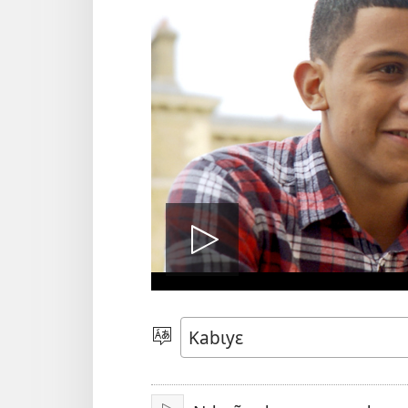
Play
video
Lɩzɩ
kʋnʋŋ
nakʋyʋ