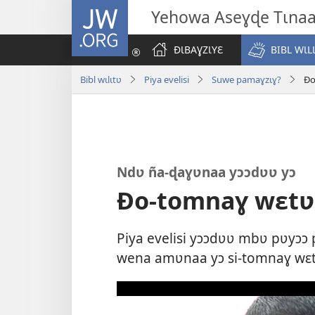
JW.ORG
Yehowa Aseɣɖe Tɩna
ÐƖBAƔZƖYƐ
BIBL WƖL
Bibl wɩlɩtʋ
Piya evelisi
Suwe pamaɣzɩɣ?
Ðo
Ndʋ ña-ɖaɣʋnaa yɔɔdʋʋ yɔ
Ðo-tomnaɣ wɛtʋ
Piya evelisi yɔɔdʋʋ mbʋ pʋyɔɔ 
wena amʋnaa yɔ si-tomnaɣ wɛt