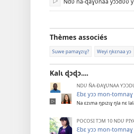
Ndʋ ña-ɖaɣʋnaa yɔɔdʋʋ 
Pɩma
Thèmes associés
Suwe pamaɣzɩɣ?
Weyi ŋkɛnaa yɔ
Kalɩ ɖɔɖɔ....
NDƲ ÑA-ƉAƔƲNAA YƆƆD
Ɛbɛ yɔɔ mon-tomnaɣ 
Na ɛzɩma ŋpɩzɩɣ ŋla nɛ la
POCOSI TƆM 10 NDƲ PIYA
Ɛbɛ yɔɔ mon-tomnaɣ 