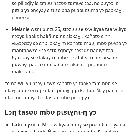
se piileɖiɣ lɛ ɛmʋʋ hɛzʋʋ tʋmɩyɛ taa, nɛ pʋyɔɔ lɛ
pɩtɩla yɔ eheyaɣ ɛ-tɩ se paa pɩlabɩ ɛzɩma yɔ paakaɣ-ɩ
ɖɔnʋʋ.»
Melanie wɛnɩ pɩnzɩ 25, ɛtɔzʋʋ se ɛ-wɩlɩyaa taa wɩlɩyʋ
nɔɔyʋ kaakɛ halɩñɩnʋ nɛ ɛlakaɣ-ɩ kañatʋ siŋŋ.
«Ɛyɔɔdaɣ se ɛnʋ lakaɣ-m kañatʋ mbʋ, mbʋ pʋyɔɔ yɔ
mantaawɛɛ Ɛsɔ sɛtʋ ɛgbɛyɛ sɔsɔɖɛ naɖɩyɛ taa.
Ɛyɔɔdaɣ se ɛlakaɣ-m mbʋ se ɛfalɩsɩ-m nɛ pɩsa nɛ
pʋwayɩ paalakɩ-m kañatʋ lakasɩ lɛ pɩtɛmɩ-m
malɩnʋʋ.»
Ye ña-wɩlɩyʋ nɔɔyʋ ɛwɛ kañatʋ yɔ taakɔ tɔm ñʋʋ se
ŋkaɣ labʋ kʋñɔŋ sukuli pɩnaɣ ŋga ka-taa. Ñaɣ pana nɛ
ŋlabɩnɩ tʋmɩyɛ lɔŋ tasʋʋ mbʋ pɩkɔŋ yɔ.
Lɔŋ tasʋʋ mbʋ pɩsɩɣnɩ-ŋ yɔ
Lakɩ lɛɣzɩtʋ.
Mbʋ wɩlɩyaa ñɩnɩɣ se po-sukulibiya ɩla
yɔ pɩwɛ ndɩ ndɩ. Ñaɣ pana nɛ ŋtɩlɩ mbʋ ña-wɩlɩyʋ