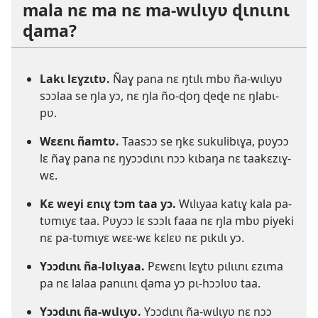
mala nɛ ma nɛ ma-wɩlɩyʋ ɖɩnɩɩnɩ
ɖama?
Lakɩ lɛɣzɩtʋ.
Ñaɣ pana nɛ ŋtɩlɩ mbʋ ña-wɩlɩyʋ
sɔɔlaa se ŋla yɔ, nɛ ŋla ño-ɖoŋ ɖeɖe nɛ ŋlabɩ-
pʋ.
Wɛɛnɩ ñamtʋ.
Taasɔɔ se ŋkɛ sukulibɩɣa, pʋyɔɔ
lɛ ñaɣ pana nɛ ŋyɔɔdɩnɩ nɔɔ kɩbaŋa nɛ taakɛzɩɣ-
wɛ.
Kɛ weyi ɛnɩɣ tɔm taa yɔ.
Wɩlɩyaa katɩɣ kala pa-
tʋmɩyɛ taa. Pʋyɔɔ lɛ sɔɔlɩ faaa nɛ ŋla mbʋ piyeki
nɛ pa-tʋmɩyɛ wɛɛ-wɛ kɛlɛʋ nɛ pɩkɩlɩ yɔ.
Yɔɔdɩnɩ ña-lʋlɩyaa.
Pɛwɛnɩ lɛɣtʋ pɩlɩɩnɩ ɛzɩma
pa nɛ lalaa panɩɩnɩ ɖama yɔ pɩ-hɔɔlʋʋ taa.
Yɔɔdɩnɩ ña-wɩlɩyʋ.
Yɔɔdɩnɩ ña-wɩlɩyʋ nɛ nɔɔ