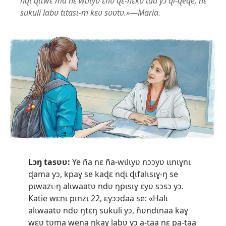
nɖɩ ɖɩɩwɛ ma nɛ wɩlɩyʋ ɛnʋ ɖɛ-hɛkʋ taa yɔ ɖi-ɖeɖe, nɛ
sukuli labʋ tɩtasɩ-m kɛʋ sʋʋtʋ.»—Maria.
Lɔŋ tasʋʋ:
Ye ña nɛ ña-wɩlɩyʋ nɔɔyʋ ɩɩnɩɣnɩ
ɖama yɔ, kpaɣ se kaɖɛ nɖɩ ɖɩfalɩsɩɣ-ŋ se
pɩwazɩ-ŋ alɩwaatʋ ndʋ ŋpɩsɩɣ ɛyʋ sɔsɔ yɔ.
Katie wɛnɩ pɩnzɩ 22, ɛyɔɔdaa se: «Halɩ
alɩwaatʋ ndʋ ŋtɛŋ sukuli yɔ, ñʋndɩnaa kaɣ
wɛʋ tʋma wena ŋkaɣ labʋ yɔ a-taa nɛ pa-taa