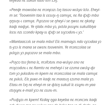
eeyeba nɛ sukuli labʋ lɩm sɔŋ.
«Peeɖe mowoba nɛ mɔnpɔzɩ lɔŋ tasʋʋ wɩlɩyʋ lɛlʋ. Eheyi-
m se: ‘Toovenim taa lɛ ɛɛsɩŋɩ-ŋ camɩyɛ, nɛ ña ɖɔɖɔ mbʋ
ŋŋsɩŋɩ-ɩ camɩyɛ. Pɩpɔzʋʋ se ŋheyi-i se ŋwɛɛ nɛ ŋkatɩɣ
kaɖɛ naɖɩyɛ. Ye ŋlabɩ mbʋ yɔ, pɩtɩla pɩsɩɣnɩ sukulibiya
lɛɛsɩ nzɩ sɔɔndʋ kpaɣ-sɩ ɖɔɖɔ se sɩyɔɔdɩnɩ-ɩ yɔ.’
«Mantaasɔɔlɩ se mala mbʋ! Ɛlɛ mamaɣzɩ ndʋ ɛyɔɔdaa yɔ
tɩ-yɔɔ lɛ mana se ɛwɛnɩ toovenim. Ye mɔnsɔɔlaa se
pɩlɛɣzɩ yɔ pɩpɔzʋʋ se mala mbʋ.
«Pʋyɔɔ tɛʋ fema lɛ, mɔñɔtɩnɩ ma-wɩlɩyʋ ɛnʋ nɛ
mɔyɔɔdɩnɩ-ɩ nɛ ñamtʋ nɛ meheyi-i se ɛzɩma ɛwɩlɩɣ-ɖʋ
tɔm yɔ pɩkɛdɩnɩ-m kpem nɛ mɔnsɔɔlaa se mala camɩyɛ
nɛ pɩkɩlɩ. Ɛlɛ pɩwɛ-m kaɖɛ nɛ maasɩŋ ɛzɩma mala yɔ.
Ɛtasɩ-m lɔŋ nɛ eheyi-m se ɖɩtɛŋ sukuli lɛ ɛsɩɣnɩ-m yaa
ɛtɩŋɩɣnɩ e-mail yɔɔ nɛ ɛsɩnɩ-m.
«Pɩɩɖɩɣzɩ-m kpem! Kɛdaɣ ŋga keyeba nɛ mɔncɔnɩ kaɖɛ