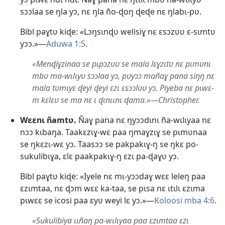
sɔɔlaa se ŋla yɔ, nɛ ŋla ño-ɖoŋ ɖeɖe nɛ ŋlabɩ-pʋ.
Bibl paɣtʋ kiɖe: «Lɔŋsɩnɖʋ welisiɣ nɛ ɛsɔzʋʋ ɛ-sɩmtʋ
yɔɔ.»—
Aduwa 1:5
.
«Menɖiɣzinaa se pɩpɔzʋʋ se mala lɛɣzɩtʋ nɛ pɩmʋnɩ
mbʋ ma-wɩlɩyʋ sɔɔlaa yɔ, pʋyɔɔ mañaɣ pana siŋŋ nɛ
mala tʋmɩyɛ ɖeyi ɖeyi ɛzɩ ɛsɔɔlʋʋ yɔ. Piyeba nɛ pɩwɛ-
m kɛlɛʋ se ma nɛ ɩ ɖɩnɩɩnɩ ɖama.»—Christopher.
Wɛɛnɩ ñamtʋ.
Ñaɣ pana nɛ ŋyɔɔdɩnɩ ña-wɩlɩyaa nɛ
nɔɔ kɩbaŋa. Taakɛzɩɣ-wɛ paa ŋmaɣzɩɣ se pɩmʋnaa
se ŋkɛzɩ-wɛ yɔ. Taasɔɔ se pakpakɩɣ-ŋ se ŋkɛ po-
sukulibɩɣa, ɛlɛ paakpakɩɣ-ŋ ɛzɩ pa-ɖaɣʋ yɔ.
Bibl paɣtʋ kiɖe: «Iyele nɛ mɩ-yɔɔdaɣ wɛɛ leleŋ paa
ɛzɩmtaa, nɛ ɖɔm wɛɛ ka-taa, se pɩsa nɛ ɩtɩlɩ ɛzɩma
pɩwɛɛ se icosi paa ɛyʋ weyi lɛ yɔ.»—
Koloosi mba 4:6
.
«Sukulibiya ɩɩñaŋ pa-wɩlɩyaa paa ɛzɩmtaa ɛzɩ