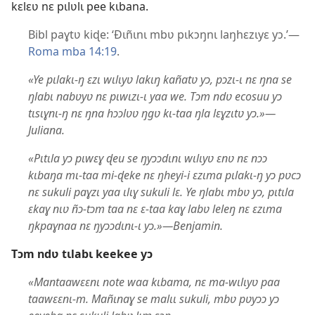
kɛlɛʋ nɛ pɩlʋlɩ pee kɩbana.
Bibl paɣtʋ kiɖe: ‘Ðɩñɩnɩ mbʋ pɩkɔŋnɩ laŋhɛzɩyɛ yɔ.’—
Roma mba 14:19
.
«Ye pɩlakɩ-ŋ ɛzɩ wɩlɩyʋ lakɩŋ kañatʋ yɔ, pɔzɩ-ɩ nɛ ŋna se
ŋlabɩ nabʋyʋ nɛ pɩwɩzɩ-ɩ yaa we. Tɔm ndʋ ecosuu yɔ
tɩsɩɣnɩ-ŋ nɛ ŋna hɔɔlʋʋ ŋgʋ kɩ-taa ŋla lɛɣzɩtʋ yɔ.»—
Juliana.
«Pɩtɩla yɔ pɩwɛɣ ɖeu se ŋyɔɔdɩnɩ wɩlɩyʋ ɛnʋ nɛ nɔɔ
kɩbaŋa mɩ-taa mi-ɖeke nɛ ŋheyi-i ɛzɩma pɩlakɩ-ŋ yɔ pʋcɔ
nɛ sukuli paɣzɩ yaa ɩlɩɣ sukuli lɛ. Ye ŋlabɩ mbʋ yɔ, pɩtɩla
ɛkaɣ nɩʋ ñɔ-tɔm taa nɛ ɛ-taa kaɣ labʋ leleŋ nɛ ɛzɩma
ŋkpaɣnaa nɛ ŋyɔɔdɩnɩ-ɩ yɔ.»—Benjamin.
Tɔm ndʋ tɩlabɩ keekee yɔ
«Mantaawɛɛnɩ note waa kɩbama, nɛ ma-wɩlɩyʋ paa
taawɛɛnɩ-m. Mañɩnaɣ se malɩɩ sukuli, mbʋ pʋyɔɔ yɔ