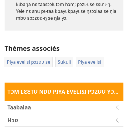
kɩbaŋa nɛ taasɔɔlɩ tɔm hɔm; pɔzɩ-ɩ se ɛsɩnɩ-ŋ.
Yele nɛ ɛnɩɩ pɩ-taa kpayɩ kpayɩ se ŋsɔɔlaa se ŋla
mbʋ ɛpɔzʋʋ-ŋ se ŋla yɔ.
Thèmes associés
Piya evelisi pɔzʋʋ se
Sukuli
Piya evelisi
TƆM LƐƐTƲ NDƲ PIYA EVELISI PƆZƲƲ YƆ...
Taabalaa
Hɔʋ