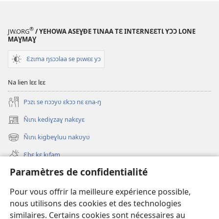
®
JW.ORG
/ YEHOWA ASEƔĐE TƖNAA TƐ INTƐRNƐƐTƖ YƆƆ LONE
MAƔMAƔ
Ɛzɩma ŋsɔɔlaa se pɩwɛɛ yɔ
Na lien lɛɛ lɛɛ
Pɔzɩ se nɔɔyʋ ɛkɔɔ nɛ ɛna-ŋ
Ñɩnɩ kediɣzaɣ nakɛyɛ
(ouvre
une
Ñɩnɩ kigbeɣluu nakʋyʋ
(ouvre
nouvelle
une
fenêtre)
Ɛbɛ kɛ kɩfam
nouvelle
fenêtre)
Paramètres de confidentialité
Videowaa
Search
Pour vous offrir la meilleure expérience possible,
nous utilisons des cookies et des technologies
Sɩnʋʋ
similaires. Certains cookies sont nécessaires au