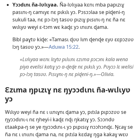
Yɔɔdɩnɩ ña-lʋlɩyaa.
Ña-lʋlɩyaa kɛnɩ mba papɩzɩɣ
pasɩnɩ-ŋ camɩyɛ nɛ pɩkɩlɩ yɔ. Pɔsɔɔlaa se piɖeni-ŋ
sukuli taa, nɛ pɔ-lɔŋ tasʋʋ pɩzɩɣ pɩsɩnɩ-ŋ nɛ ña nɛ
wɩlɩyʋ weyi ɛ-tɔm wɛ kaɖɛ yɔ ɩnɩɩnɩ ɖama.
Bibl paɣtʋ kiɖe: «Tamasɩ ɖʋʋ lɩm ɖenɖe ɛyʋ ɛɛpɔzʋʋ
lɔŋ tasʋʋ yɔ.»—
Aduwa 15:22
.
«Lʋlɩyaa wɛnɩ lɛɣtʋ pɩlɩɩnɩ ɛzɩma pɔcɔnɩ kala wena
piya evelisi katɩɣ yɔ a-ɖeɖe nɛ pɩkɩlɩ yɔ. Pʋyɔɔ lɛ welisi
pɔ-lɔŋ tasʋʋ. Pɩsɩɣnɩ-ŋ nɛ piɖeni-ŋ.»—Olivia.
Ɛzɩma ŋpɩzɩɣ nɛ ŋyɔɔdɩnɩ ña-wɩlɩyʋ
yɔ
Wɩlɩyʋ weyi ña nɛ ɩ ɩɩnɩɣnɩ ɖama yɔ, pɩtɩla pɩpɔzʋʋ se
ŋyɔɔdɩnɩ-ɩ nɛ ŋheyi-i kaɖɛ nɖɩ ŋkatɩɣ yɔ. Sɔɔndʋ
ɛtaakpa-ŋ se ye ŋyɔɔdɩnɩ-ɩ yɔ pɩpɩsɩɣ nɔɔhɔnɖɛ. Ŋcaɣ se
ña nɛ ɩ ɩnɩɩnɩ ɖama na
,
nɛ pɩtɩla kɛdaɣ ŋga kakaɣ wɛʋ