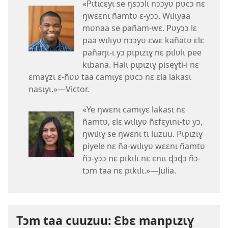
«Pɩtɩcɛyɩ se ŋsɔɔlɩ nɔɔyʋ pʋcɔ nɛ
ŋwɛɛnɩ ñamtʋ ɛ-yɔɔ. Wɩlɩyaa
mʋnaa se pañam-wɛ. Pʋyɔɔ lɛ
paa wɩlɩyʋ nɔɔyʋ ɛwɛ kañatʋ ɛlɛ
pañaŋɩ-ɩ yɔ pɩpɩzɩɣ nɛ pɩlʋlɩ pee
kɩbana. Halɩ pɩpɩzɩɣ piseɣti-i nɛ
ɛmaɣzɩ ɛ-ñʋʋ taa camɩyɛ pʋcɔ nɛ ɛla lakasɩ
nasɩyɩ.»—Victor.
«Ye ŋwɛnɩ camɩyɛ lakasɩ nɛ
ñamtʋ, ɛlɛ wɩlɩyʋ ñɛfɛyɩnɩ-tʋ yɔ,
ŋwɩlɩɣ se ŋwɛnɩ tɩ luzuu. Pɩpɩzɩɣ
piyele nɛ ña-wɩlɩyʋ wɛɛnɩ ñamtʋ
ñɔ-yɔɔ nɛ pɩkɩlɩ nɛ ɛnɩɩ ɖɔɖɔ ñɔ-
tɔm taa nɛ pɩkɩlɩ.»—Julia.
Tɔm taa cuuzuu: Ɛbɛ manpɩzɩɣ