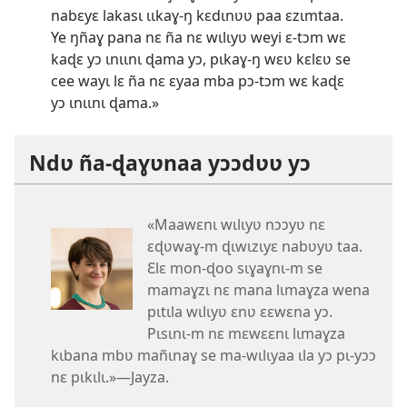
nabɛyɛ lakasɩ ɩɩkaɣ-ŋ kɛdɩnʋʋ paa ɛzɩmtaa.
Ye ŋñaɣ pana nɛ ña nɛ wɩlɩyʋ weyi ɛ-tɔm wɛ
kaɖɛ yɔ ɩnɩɩnɩ ɖama yɔ, pɩkaɣ-ŋ wɛʋ kɛlɛʋ se
cee wayɩ lɛ ña nɛ ɛyaa mba pɔ-tɔm wɛ kaɖɛ
yɔ ɩnɩɩnɩ ɖama.»
Ndʋ ña-ɖaɣʋnaa yɔɔdʋʋ yɔ
«Maawɛnɩ wɩlɩyʋ nɔɔyʋ nɛ
ɛɖʋwaɣ-m ɖɩwɩzɩyɛ nabʋyʋ taa.
Ɛlɛ mon-ɖoo sɩɣaɣnɩ-m se
mamaɣzɩ nɛ mana lɩmaɣza wena
pɩtɩla wɩlɩyʋ ɛnʋ ɛɛwɛna yɔ.
Pɩsɩnɩ-m nɛ mɛwɛɛnɩ lɩmaɣza
kɩbana mbʋ mañɩnaɣ se ma-wɩlɩyaa ɩla yɔ pɩ-yɔɔ
nɛ pɩkɩlɩ.»—Jayza.