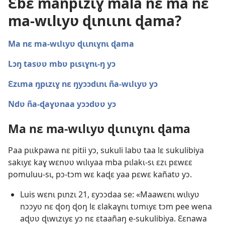
Ɛbɛ manpɩzɩɣ mala nɛ ma nɛ
ma-wɩlɩyʋ ɖɩnɩɩnɩ ɖama?
Ma nɛ ma-wɩlɩyʋ ɖɩɩnɩɣnɩ ɖama
Lɔŋ tasʋʋ mbʋ pɩsɩɣnɩ-ŋ yɔ
Ɛzɩma ŋpɩzɩɣ nɛ ŋyɔɔdɩnɩ ña-wɩlɩyʋ yɔ
Ndʋ ña-ɖaɣʋnaa yɔɔdʋʋ yɔ
Ma nɛ ma-wɩlɩyʋ ɖɩɩnɩɣnɩ ɖama
Paa pɩɩkpawa nɛ pitii yɔ, sukuli labʋ taa lɛ sukulibiya
sakɩyɛ kaɣ wɛnʋʋ wɩlɩyaa mba pɩlakɩ-sɩ ɛzɩ pɛwɛɛ
pomuluu-sɩ, pɔ-tɔm wɛ kaɖɛ yaa pɛwɛ kañatʋ yɔ.
Luis wɛnɩ pɩnzɩ 21, ɛyɔɔdaa se: «Maawɛnɩ wɩlɩyʋ
nɔɔyʋ nɛ ɖoŋ ɖoŋ lɛ ɛlakaɣnɩ tʋmɩyɛ tɔm pee wena
aɖʋʋ ɖɩwɩzɩyɛ yɔ nɛ ɛtaañaŋ e-sukulibiya. Ɛɛnawa