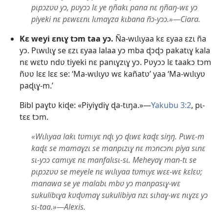
pɩpɔzʋʋ yɔ, pʋyɔɔ lɛ ye ŋñakɩ pana nɛ ŋñaŋ-wɛ yɔ
piyeki nɛ pɛwɛɛnɩ lɩmaɣza kɩbana ñɔ-yɔɔ.»—Ciara.
Kɛ weyi ɛnɩɣ tɔm taa yɔ.
Ña-wɩlɩyaa kɛ ɛyaa ɛzɩ ña
yɔ. Pɩwɩlɩɣ se ɛzɩ ɛyaa lalaa yɔ mba ɖɔɖɔ pakatɩɣ kala
nɛ wɛtʋ ndʋ tiyeki nɛ panɩɣzɩɣ yɔ. Pʋyɔɔ lɛ taakɔ tɔm
ñʋʋ lɛɛ lɛɛ se: ‘Ma-wɩlɩyʋ wɛ kañatʋ’ yaa ‘Ma-wɩlɩyʋ
paɖɩɣ-m.’
Bibl paɣtʋ kiɖe: «Piyiɣdiɣ ɖa-tɩŋa.»—
Yakubu 3:2
, pɩ-
tɛɛ tɔm.
«Wɩlɩyaa lakɩ tʋmɩyɛ nɖɩ yɔ ɖɩwɛ kaɖɛ siŋŋ. Pɩwɛ-m
kaɖɛ se mamaɣzɩ se manpɩzɩɣ nɛ mɔncɔnɩ piya sɩnɛ
sɩ-yɔɔ camɩyɛ nɛ manfalɩsɩ-sɩ. Meheyaɣ man-tɩ se
pɩpɔzʋʋ se meyele nɛ wɩlɩyaa tʋmɩyɛ wɛɛ-wɛ kɛlɛʋ;
manawa se ye malabɩ mbʋ yɔ manpasɩɣ-wɛ
sukulibɩɣa kʋɖʋmaɣ sukulibiya nzɩ sɩhaɣ-wɛ nɩɣzɛ yɔ
sɩ-taa.»—Alexis.