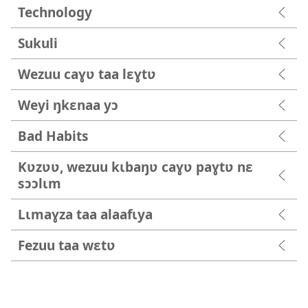
Technology
Sukuli
Wezuu caɣʋ taa lɛɣtʋ
Weyi ŋkɛnaa yɔ
Bad Habits
Kʋzʋʋ, wezuu kɩbaŋʋ caɣʋ paɣtʋ nɛ
sɔɔlɩm
Lɩmaɣza taa alaafɩya
Fezuu taa wɛtʋ