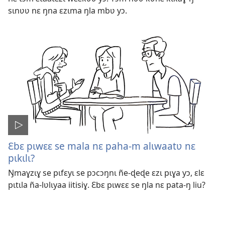
sɩnʋʋ nɛ ŋna ɛzɩma ŋla mbʋ yɔ.
Ɛbɛ pɩwɛɛ se mala nɛ paha-m alɩwaatʋ nɛ
pɩkɩlɩ?
Ŋmaɣzɩɣ se pɩfɛyɩ se pɔcɔŋnɩ ñe-ɖeɖe ɛzɩ pɩɣa yɔ, ɛlɛ
pɩtɩla ña-lʋlɩyaa iitisiɣ. Ɛbɛ pɩwɛɛ se ŋla nɛ pata-ŋ liu?