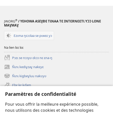
®
JW.ORG
/ YEHOWA ASEƔĐE TƖNAA TƐ INTƐRNƐƐTƖ YƆƆ LONE
MAƔMAƔ
Ɛzɩma ŋsɔɔlaa se pɩwɛɛ yɔ
Na lien lɛɛ lɛɛ
Pɔzɩ se nɔɔyʋ ɛkɔɔ nɛ ɛna-ŋ
Ñɩnɩ kediɣzaɣ nakɛyɛ
(ouvre
une
Ñɩnɩ kigbeɣluu nakʋyʋ
(ouvre
nouvelle
une
fenêtre)
Ɛbɛ kɛ kɩfam
nouvelle
fenêtre)
Paramètres de confidentialité
Videowaa
Search
Pour vous offrir la meilleure expérience possible,
nous utilisons des cookies et des technologies
Sɩnʋʋ