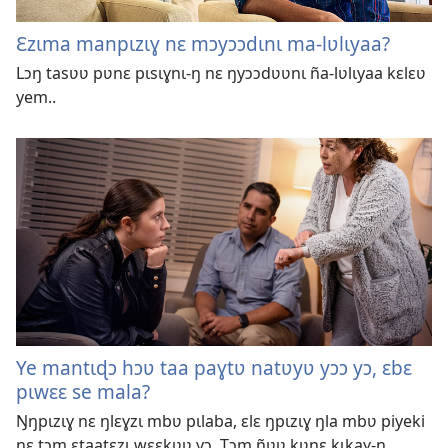
Ɛzɩma manpɩzɩɣ nɛ mɔyɔɔdɩnɩ ma-lʋlɩyaa?
Lɔŋ tasʋʋ pʋnɛ pɩsɩɣnɩ-ŋ nɛ ŋyɔɔdʋʋnɩ ña-lʋlɩyaa kɛlɛʋ
yem..
Ye mantɩɖɔ hɔʋ taa paɣtʋ natʋyʋ yɔɔ yɔ, ɛbɛ
pɩwɛɛ se mala?
Ŋŋpɩzɩɣ nɛ ŋlɛɣzɩ mbʋ pɩlaba, ɛlɛ ŋpɩzɩɣ ŋla mbʋ piyeki
nɛ tɔm ɛtaatɛzɩ wɛɛkʋʋ yɔ. Tɔm ñʋʋ kʋnɛ kɩkaɣ-ŋ