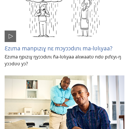
Ɛzɩma manpɩzɩɣ nɛ mɔyɔɔdɩnɩ ma-lʋlɩyaa?
Ɛzɩma ŋpɩzɩɣ ŋyɔɔdɩnɩ ña-lʋlɩyaa alɩwaatʋ ndʋ pɩfɛyɩ-ŋ
yɔɔdʋʋ yɔ?