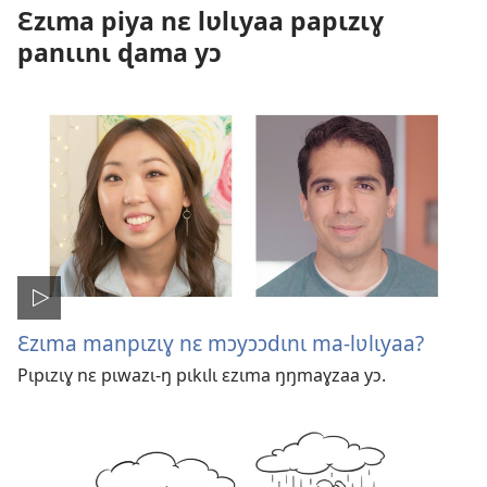
Ɛzɩma piya nɛ lʋlɩyaa papɩzɩɣ
panɩɩnɩ ɖama yɔ
Ɛzɩma manpɩzɩɣ nɛ mɔyɔɔdɩnɩ ma-lʋlɩyaa?
Pɩpɩzɩɣ nɛ pɩwazɩ-ŋ pɩkɩlɩ ɛzɩma ŋŋmaɣzaa yɔ.