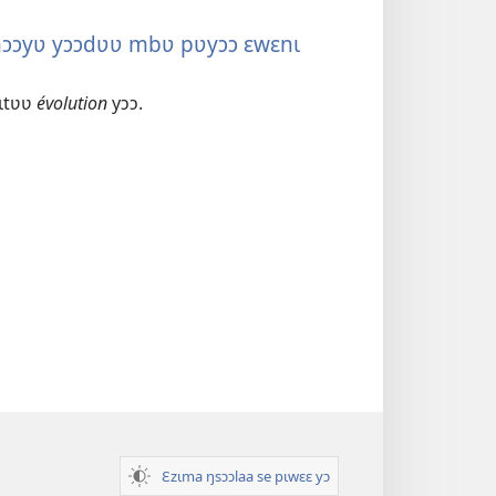
nɔɔyʋ yɔɔdʋʋ mbʋ pʋyɔɔ ɛwɛnɩ
pɩtʋʋ
évolution
yɔɔ.
Ɛzɩma ŋsɔɔlaa se pɩwɛɛ yɔ