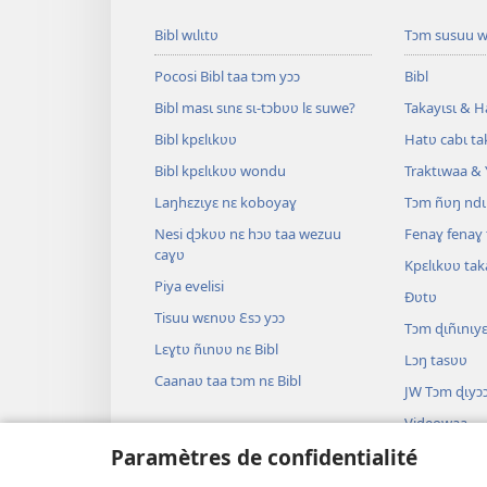
Bibl wɩlɩtʋ
Tɔm susuu w
Pocosi Bibl taa tɔm yɔɔ
Bibl
Bibl masɩ sɩnɛ sɩ-tɔbʋʋ lɛ suwe?
Takayɩsɩ & H
Bibl kpɛlɩkʋʋ
Hatʋ cabɩ ta
Bibl kpɛlɩkʋʋ wondu
Traktɩwaa & 
Laŋhɛzɩyɛ nɛ koboyaɣ
Tɔm ñʋŋ ndɩ
Nesi ɖɔkʋʋ nɛ hɔʋ taa wezuu
Fenaɣ fenaɣ 
caɣʋ
Kpɛlɩkʋʋ ta
Piya evelisi
Ðʋtʋ
Tisuu wɛnʋʋ Ɛsɔ yɔɔ
Tɔm ɖɩñɩnɩy
Lɛɣtʋ ñɩnʋʋ nɛ Bibl
Lɔŋ tasʋʋ
Caanaʋ taa tɔm nɛ Bibl
JW Tɔm ɖɩyɔ
Videowaa
Paramètres de confidentialité
Minziiki
Bibl dramaw