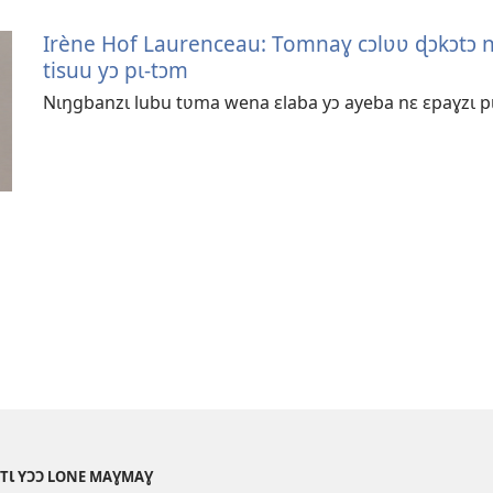
Irène Hof Laurenceau: Tomnaɣ cɔlʋʋ ɖɔkɔtɔ 
tisuu yɔ pɩ-tɔm
Nɩŋgbanzɩ lubu tʋma wena ɛlaba yɔ ayeba nɛ ɛpaɣzɩ 
ƐTƖ YƆƆ LONE MAƔMAƔ