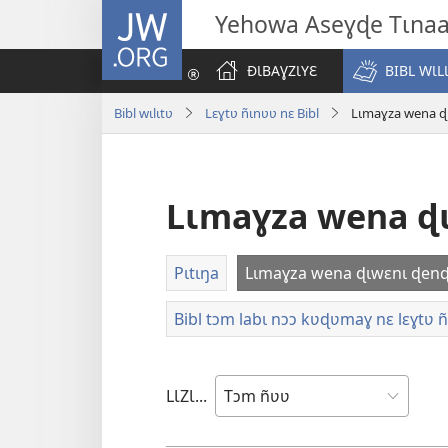
JW.ORG
Yehowa Aseɣɖe Tɩna
ÐƖBAƔZƖYƐ
BIBL WƖL
Bibl wɩlɩtʋ
Lɛɣtʋ ñɩnʋʋ nɛ Bibl
Lɩmaɣza wena ɖɩ
Lɩmaɣza wena ɖɩ
Pɩtɩŋa
Lɩmaɣza wena ɖɩwɛnɩ ɖenɖe
Bibl tɔm labɩ nɔɔ kʋɖʋmaɣ nɛ lɛɣtʋ 
LƖZƖ...