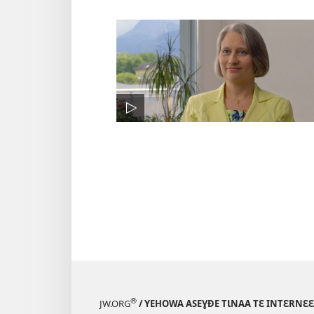
®
JW.ORG
/ YEHOWA ASEƔĐE TƖNAA TƐ INTƐRNƐ