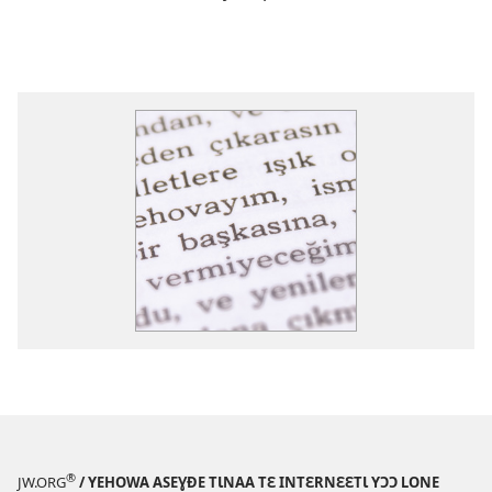
®
JW.ORG
/ YEHOWA ASEƔĐE TƖNAA TƐ INTƐRNƐƐTƖ YƆƆ LONE