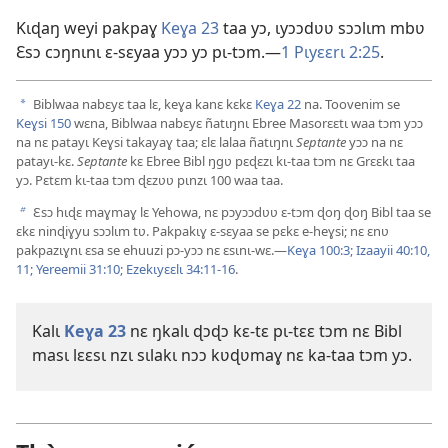
Kɩɖaŋ weyi pakpaɣ
Keɣa 23
taa yɔ, ɩyɔɔdʋʋ sɔɔlɩm mbʋ
Ɛsɔ cɔŋnɩnɩ ɛ-sɛyaa yɔɔ yɔ pɩ-tɔm.—
1 Pɩyɛɛrɩ 2:25
.
Biblwaa nabɛyɛ taa lɛ, keɣa kanɛ kɛkɛ
Keɣa 22
na. Toovenim se
a
Keɣsi 150
wɛna, Biblwaa nabɛyɛ ñatɩŋnɩ Ebree Masorɛɛtɩ waa tɔm yɔɔ
na nɛ patayɩ Keɣsi takayaɣ taa; ɛlɛ lalaa ñatɩŋnɩ
Septante
yɔɔ na nɛ
patayɩ-kɛ.
Septante
kɛ Ebree Bibl ŋgʋ pɛɖɛzɩ kɩ-taa tɔm nɛ Grɛɛkɩ taa
yɔ. Pɛtɛm kɩ-taa tɔm ɖɛzʋʋ pɩnzɩ 100 waa taa.
Ɛsɔ hɩɖɛ maɣmaɣ lɛ Yehowa, nɛ pɔyɔɔdʋʋ ɛ-tɔm ɖoŋ ɖoŋ Bibl taa se
b
ɛkɛ ninɖiɣyu sɔɔlɩm tʋ. Pakpakɩɣ ɛ-sɛyaa se pɛkɛ e-heɣsi; nɛ ɛnʋ
pakpazɩɣnɩ ɛsa se ehuuzi pɔ-yɔɔ nɛ ɛsɩnɩ-wɛ.—
Keɣa 100:3;
Izaayii 40:10,
11;
Yereemii 31:10;
Ezekɩyɛɛlɩ 34:11-16
.
Kalɩ
Keɣa 23
nɛ ŋkalɩ ɖɔɖɔ kɛ-tɛ pɩ-tɛɛ tɔm nɛ Bibl
masɩ lɛɛsɩ nzɩ sɩlakɩ nɔɔ kʋɖʋmaɣ nɛ ka-taa tɔm yɔ.