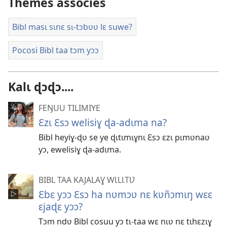
Thèmes associés
Bibl masɩ sɩnɛ sɩ-tɔbʋʋ lɛ suwe?
Pocosi Bibl taa tɔm yɔɔ
Kalɩ ɖɔɖɔ....
FEŊUU TILIMIYE
Ɛzɩ Ɛsɔ welisiɣ ɖa-adɩma na?
Bibl heyiɣ-ɖʋ se ye ɖɩtɩmɩɣnɩ Ɛsɔ ɛzɩ pɩmʋnaʋ
yɔ, ewelisiɣ ɖa-adɩma.
BIBL TAA KAJALAƔ WƖLƖTƲ
Ɛbɛ yɔɔ Ɛsɔ ha nʋmɔʋ nɛ kʋñɔmɩŋ wɛɛ
ɛjaɖɛ yɔɔ?
Tɔm ndʋ Bibl cosuu yɔ tɩ-taa wɛ nɩʋ nɛ tɩhɛzɩɣ