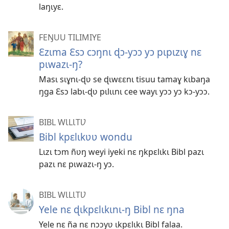
laŋɩyɛ.
FEŊUU TILIMIYE
Ɛzɩma Ɛsɔ cɔŋnɩ ɖɔ-yɔɔ yɔ pɩpɩzɩɣ nɛ
pɩwazɩ-ŋ?
Masɩ sɩɣnɩ-ɖʋ se ɖɩwɛɛnɩ tisuu tamaɣ kɩbaŋa
ŋga Ɛsɔ labɩ-ɖʋ pɩlɩɩnɩ cee wayɩ yɔɔ yɔ kɔ-yɔɔ.
BIBL WƖLƖTƲ
Bibl kpɛlɩkʋʋ wondu
Lɩzɩ tɔm ñʋŋ weyi iyeki nɛ ŋkpɛlɩkɩ Bibl pazɩ
pazɩ nɛ pɩwazɩ-ŋ yɔ.
BIBL WƖLƖTƲ
Yele nɛ ɖɩkpɛlɩkɩnɩ-ŋ Bibl nɛ ŋna
Yele nɛ ña nɛ nɔɔyʋ ɩkpɛlɩkɩ Bibl falaa.