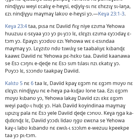
ninɖiɣyu weyi ɛcalɩɣ e-heɣsi, eɖiyiɣ-sɩ nɛ ɛhɛzɩɣ sɩ-laŋa,
ɛzɩ ninɖiɣyu maɣmaɣ lakʋʋ e-heɣsi yɔ.—
Keɣa 23:1-3
.
Keɣa 23:4
taa, pɩsa nɛ Daviid ñɩɣ niye ɛzɩma Yehowa
huuzuu ɛ-sɛyaa yɔɔ yɔ pɩ-yɔɔ lɛ, ɛlɛɣzɩ ɛzɩma ɛyɔɔdaɣ ɛ-
tɔm yɔ. Ɛpaɣzɩ yɔɔdʋʋ ɛzɩ Yehowa wɛ ɛ-ɛsɩndaa
maɣmaɣ yɔ. Lɛɣzɩtʋ ndʋ tɩwɩlɩɣ se taabalɩyɛ kɩbanɖɛ
kaawɛ Daviid nɛ Yehowa pɛ-hɛkʋ taa. Daviid kaanawa
se Ɛsɔ cɔŋnɩ e-ɖeɖe nɛ Ɛsɔ sɩm tɩlasɩ nzɩ ɛkatɩɣ yɔ.
Pʋyɔɔ lɛ, sɔɔndʋ taakpaɣ Daviid.
Kalɩtʋ 5
nɛ
6
taa lɛ, Daviid kpaɣ ɛgɔm nɛ ɛgɔm mʋyʋ nɛ
ɛlɛɣzɩ ninɖiɣyu nɛ e-heɣa pa-kɩɖaʋ lone taa. Ɛzɩ ɛgɔm
mʋyʋ kɩbanʋ yɔ, Yehowa lakaɣ Daviid ɛzɩ ɛkɛ ɛgɔm
weyi paɖʋ-ɩ hɩɖɛ yɔ. Halɩ Daviid koyindinaa maɣmaɣ
ɩɩpɩzɩɣ pala nɛ Ɛsɔ yele Daviid ɖeɖe cɔnʋʋ. Keɣa ŋga ka-
ɖɩdɛnɖɛ lɛ, Daviid yɔɔdɩ lidaʋ ŋgʋ ɛwɛna se Yehowa
kaɣ-ɩ labʋ kɩbandʋ nɛ ɛwɩlɩ-ɩ sɔɔlɩm e-wezuu kpeekpe
taa yɔ pɩ-tɔm.