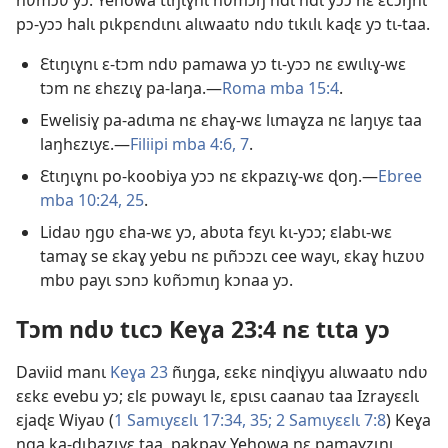
nʋmɔʋ yɔ. Yehowa tɩŋɩɣnɩ nʋmɔŋ ndɩ ndɩ yɔɔ nɛ ɛcɔŋnɩ
pɔ-yɔɔ halɩ pɩkpɛndɩnɩ alɩwaatʋ ndʋ tɩkɩlɩ kaɖɛ yɔ tɩ-taa.
Ɛtɩŋɩɣnɩ ɛ-tɔm ndʋ pamawa yɔ tɩ-yɔɔ nɛ ɛwɩlɩɣ-wɛ
tɔm nɛ ɛhɛzɩɣ pa-laŋa.—
Roma mba 15:4
.
Ewelisiɣ pa-adɩma nɛ ɛhaɣ-wɛ lɩmaɣza nɛ laŋɩyɛ taa
laŋhɛzɩyɛ.—
Filiipi mba 4:6, 7
.
Ɛtɩŋɩɣnɩ po-koobiya yɔɔ nɛ ɛkpazɩɣ-wɛ ɖoŋ.—
Ebree
mba 10:24, 25
.
Lidaʋ ŋgʋ ɛha-wɛ yɔ, abʋta fɛyɩ kɩ-yɔɔ; ɛlabɩ-wɛ
tamaɣ se ɛkaɣ yebu nɛ pɩñɔɔzɩ cee wayɩ, ɛkaɣ hɩzʋʋ
mbʋ payɩ sɔnɔ kʋñɔmɩŋ kɔnaa yɔ.
Tɔm ndʋ tɩcɔ Keɣa 23:4 nɛ tɩta yɔ
Daviid manɩ
Keɣa 23
ñɩŋga, ɛɛkɛ ninɖiɣyu alɩwaatʋ ndʋ
ɛɛkɛ evebu yɔ; ɛlɛ pʋwayɩ lɛ, ɛpɩsɩ caanaʋ taa Izrayɛɛlɩ
ɛjaɖɛ Wiyaʋ (
1 Samɩyɛɛlɩ 17:34, 35;
2 Samɩyɛɛlɩ 7:8
) Keɣa
ŋga ka-ɖɩbazɩyɛ taa, pakpaɣ Yehowa nɛ pamaɣzɩnɩ