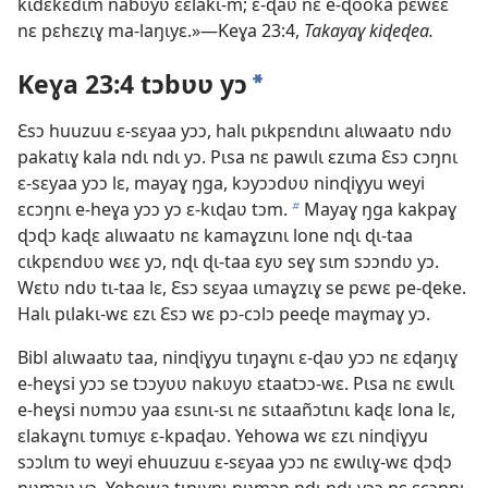
kɩdɛkɛdɩm nabʋyʋ ɛɛlakɩ-m; ɛ-ɖaʋ nɛ e-ɖooka pɛwɛɛ
nɛ pɛhɛzɩɣ ma-laŋɩyɛ.»—Keɣa 23:4,
Takayaɣ kiɖeɖea.
Keɣa 23:4 tɔbʋʋ yɔ
a
Ɛsɔ huuzuu ɛ-sɛyaa yɔɔ, halɩ pɩkpɛndɩnɩ alɩwaatʋ ndʋ
pakatɩɣ kala ndɩ ndɩ yɔ. Pɩsa nɛ pawɩlɩ ɛzɩma Ɛsɔ cɔŋnɩ
ɛ-sɛyaa yɔɔ lɛ, mayaɣ ŋga, kɔyɔɔdʋʋ ninɖiɣyu weyi
ɛcɔŋnɩ e-heɣa yɔɔ yɔ ɛ-kɩɖaʋ tɔm.
Mayaɣ ŋga kakpaɣ
b
ɖɔɖɔ kaɖɛ alɩwaatʋ nɛ kamaɣzɩnɩ lone nɖɩ ɖɩ-taa
cɩkpɛndʋʋ wɛɛ yɔ, nɖɩ ɖɩ-taa ɛyʋ seɣ sɩm sɔɔndʋ yɔ.
Wɛtʋ ndʋ tɩ-taa lɛ, Ɛsɔ sɛyaa ɩɩmaɣzɩɣ se pɛwɛ pe-ɖeke.
Halɩ pɩlakɩ-wɛ ɛzɩ Ɛsɔ wɛ pɔ-cɔlɔ peeɖe maɣmaɣ yɔ.
Bibl alɩwaatʋ taa, ninɖiɣyu tɩŋaɣnɩ ɛ-ɖaʋ yɔɔ nɛ ɛɖaŋɩɣ
e-heɣsi yɔɔ se tɔɔyʋʋ nakʋyʋ ɛtaatɔɔ-wɛ. Pɩsa nɛ ɛwɩlɩ
e-heɣsi nʋmɔʋ yaa ɛsɩnɩ-sɩ nɛ sɩtaañɔtɩnɩ kaɖɛ lona lɛ,
ɛlakaɣnɩ tʋmɩyɛ ɛ-kpaɖaʋ. Yehowa wɛ ɛzɩ ninɖiɣyu
sɔɔlɩm tʋ weyi ehuuzuu ɛ-sɛyaa yɔɔ nɛ ɛwɩlɩɣ-wɛ ɖɔɖɔ