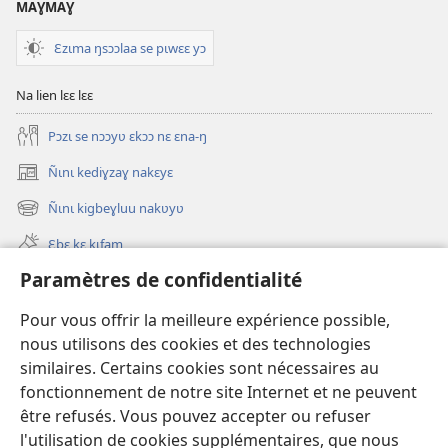
MAƔMAƔ
Ɛzɩma ŋsɔɔlaa se pɩwɛɛ yɔ
Na lien lɛɛ lɛɛ
Pɔzɩ se nɔɔyʋ ɛkɔɔ nɛ ɛna-ŋ
Ñɩnɩ kediɣzaɣ nakɛyɛ
(ouvre
une
Ñɩnɩ kigbeɣluu nakʋyʋ
(ouvre
nouvelle
une
fenêtre)
Ɛbɛ kɛ kɩfam
nouvelle
fenêtre)
Paramètres de confidentialité
Videowaa
Search
Pour vous offrir la meilleure expérience possible,
nous utilisons des cookies et des technologies
Sɩnʋʋ
similaires. Certains cookies sont nécessaires au
fonctionnement de notre site Internet et ne peuvent
Haɖɛ
(ouvre
être refusés. Vous pouvez accepter ou refuser
une
l'utilisation de cookies supplémentaires, que nous