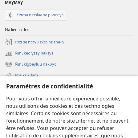
MAƔMAƔ
Ɛzɩma ŋsɔɔlaa se pɩwɛɛ yɔ
Na lien lɛɛ lɛɛ
Pɔzɩ se nɔɔyʋ ɛkɔɔ nɛ ɛna-ŋ
Ñɩnɩ kediɣzaɣ nakɛyɛ
(ouvre
une
Ñɩnɩ kigbeɣluu nakʋyʋ
(ouvre
nouvelle
une
fenêtre)
Ɛbɛ kɛ kɩfam
nouvelle
fenêtre)
Paramètres de confidentialité
Videowaa
Search
Pour vous offrir la meilleure expérience possible,
nous utilisons des cookies et des technologies
Sɩnʋʋ
similaires. Certains cookies sont nécessaires au
fonctionnement de notre site Internet et ne peuvent
Haɖɛ
(ouvre
être refusés. Vous pouvez accepter ou refuser
une
l'utilisation de cookies supplémentaires, que nous