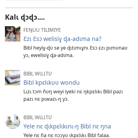
Kalɩ ɖɔɖɔ....
FEŊUU TILIMIYE
Ɛzɩ Ɛsɔ welisiɣ ɖa-adɩma na?
Bibl heyiɣ-ɖʋ se ye ɖɩtɩmɩɣnɩ Ɛsɔ ɛzɩ pɩmʋnaʋ
yɔ, ewelisiɣ ɖa-adɩma.
BIBL WƖLƖTƲ
Bibl kpɛlɩkʋʋ wondu
Lɩzɩ tɔm ñʋŋ weyi iyeki nɛ ŋkpɛlɩkɩ Bibl pazɩ
pazɩ nɛ pɩwazɩ-ŋ yɔ.
BIBL WƖLƖTƲ
Yele nɛ ɖɩkpɛlɩkɩnɩ-ŋ Bibl nɛ ŋna
Yele nɛ ña nɛ nɔɔyʋ ɩkpɛlɩkɩ Bibl falaa.