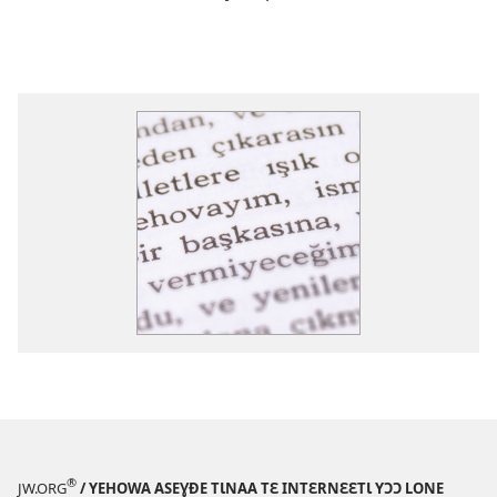
®
JW.ORG
/ YEHOWA ASEƔĐE TƖNAA TƐ INTƐRNƐƐTƖ YƆƆ LONE