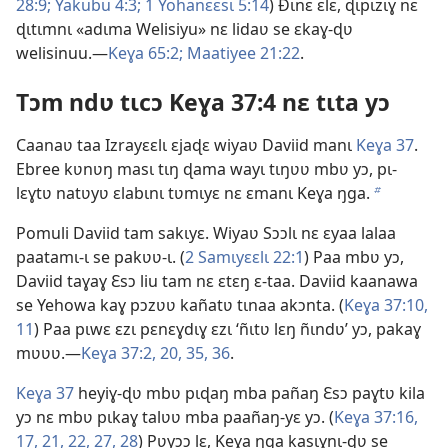
28:9;
Yakubu 4:3;
1 Yohanɛɛsɩ 5:14
) Ðɩnɛ ɛlɛ, ɖɩpɩzɩɣ nɛ
ɖɩtɩmnɩ «adɩma Welisiyu» nɛ lidaʋ se ɛkaɣ-ɖʋ
welisinuu.—
Keɣa 65:2;
Maatiyee 21:22
.
Tɔm ndʋ tɩcɔ Keɣa 37:4 nɛ tɩta yɔ
Caanaʋ taa Izrayɛɛlɩ ɛjaɖɛ wiyaʋ Daviid manɩ
Keɣa 37
.
Ebree kʋnʋŋ masɩ tɩŋ ɖama wayɩ tɩŋʋʋ mbʋ yɔ, pɩ-
lɛɣtʋ natʋyʋ ɛlabɩnɩ tʋmɩyɛ nɛ ɛmanɩ Keɣa ŋga.
b
Pomuli Daviid tam sakɩyɛ. Wiyaʋ Sɔɔlɩ nɛ ɛyaa lalaa
paatamɩ-ɩ se pakʋʋ-ɩ. (
2 Samɩyɛɛlɩ 22:1
) Paa mbʋ yɔ,
Daviid taɣaɣ Ɛsɔ liu tam nɛ ɛtɛŋ ɛ-taa. Daviid kaanawa
se Yehowa kaɣ pɔzʋʋ kañatʋ tɩnaa akɔnta. (
Keɣa 37:10,
11
) Paa pɩwɛ ɛzɩ pɛnɛɣdɩɣ ɛzɩ ‘ñɩtʋ lɛŋ ñɩndʋ’ yɔ, pakaɣ
mʋʋʋ.—
Keɣa 37:2,
20,
35, 36
.
Keɣa 37
heyiɣ-ɖʋ mbʋ pɩɖaŋ mba pañaŋ Ɛsɔ paɣtʋ kila
yɔ nɛ mbʋ pɩkaɣ talʋʋ mba paañaŋ-yɛ yɔ. (
Keɣa 37:16,
17,
21, 22,
27, 28
) Pʋyɔɔ lɛ, Keɣa ŋga kasɩɣnɩ-ɖʋ se