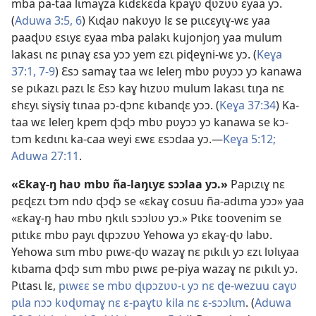
mba pa-taa lɩmaɣza kɩdɛkɛda kpaɣʋ ɖʋzʋʋ ɛyaa yɔ.
(
Aduwa 3:5, 6
) Kɩɖaʋ nakʋyʋ lɛ se pɩɩcɛyɩɣ-wɛ yaa
paaɖʋʋ ɛsɩyɛ ɛyaa mba palakɩ kujonjoŋ yaa mulum
lakasɩ nɛ pɩnaɣ ɛsa yɔɔ yem ɛzɩ piɖeɣni-wɛ yɔ. (
Keɣa
37:1,
7-9
) Ɛsɔ samaɣ taa wɛ leleŋ mbʋ pʋyɔɔ yɔ kanawa
se pɩkazɩ pazɩ lɛ Ɛsɔ kaɣ hɩzʋʋ mulum lakasɩ tɩŋa nɛ
ɛhɛyɩ siɣsiɣ tɩnaa pɔ-ɖɔnɛ kɩbanɖɛ yɔɔ. (
Keɣa 37:34
) Ka-
taa wɛ leleŋ kpem ɖɔɖɔ mbʋ pʋyɔɔ yɔ kanawa se kɔ-
tɔm kɛdɩnɩ ka-caa weyi ɛwɛ ɛsɔdaa yɔ.—
Keɣa 5:12;
Aduwa 27:11
.
«Ɛkaɣ-ŋ haʋ mbʋ ña-laŋɩyɛ sɔɔlaa yɔ.»
Papɩzɩɣ nɛ
pɛɖɛzɩ tɔm ndʋ ɖɔɖɔ se «ɛkaɣ cosuu ña-adɩma yɔɔ» yaa
«ɛkaɣ-ŋ haʋ mbʋ ŋkɩlɩ sɔɔlʋʋ yɔ.» Pɩkɛ toovenim se
pɩtɩkɛ mbʋ payɩ ɖɩpɔzʋʋ Yehowa yɔ ɛkaɣ-ɖʋ labʋ.
Yehowa sɩm mbʋ pɩwɛ-ɖʋ wazaɣ nɛ pɩkɩlɩ yɔ ɛzɩ lʋlɩyaa
kɩbama ɖɔɖɔ sɩm mbʋ pɩwɛ pe-piya wazaɣ nɛ pɩkɩlɩ yɔ.
Pɩtasɩ lɛ,
pɩwɛɛ se mbʋ ɖɩpɔzʋʋ-ɩ yɔ nɛ ɖe-wezuu caɣʋ
pɩla nɔɔ kʋɖʋmaɣ nɛ ɛ-paɣtʋ kila nɛ ɛ-sɔɔlɩm
. (
Aduwa