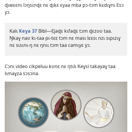
ɖɩwɛɛnɩ lɔŋsɩnɖɛ nɛ ɖɩkɛ ɛyaa mba pɔ-tɔm kɛdɩɣnɩ Ɛsɔ
yɔ.
Kalɩ
Keɣa 37
Bibl—Ɛjaɖɛ kɩfaɖɛ tɔm ɖɛzʋʋ taa.
Ŋkaɣ naʋ kɩ-taa pɩ-tɛɛ tɔm nɛ masɩ lɛɛsɩ nzɩ sɩpɩzɩɣ
nɛ sɩsɩnɩ-ŋ nɛ ŋnɩɩ tɔm taa camɩyɛ yɔ.
Cɔnɩ video cikpeluu kʋnɛ nɛ ŋtɩlɩ Keɣsi takayaɣ taa
lɩmaɣza sɔsɔna.