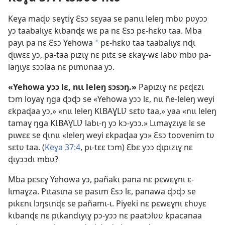
Keɣa maɖʋ seɣtiɣ Ɛsɔ sɛyaa se panɩɩ leleŋ mbʋ pʋyɔɔ
yɔ taabalɩyɛ kɩbanɖɛ wɛ pa nɛ Ɛsɔ pɛ-hɛkʋ taa. Mba
payɩ pa nɛ Ɛsɔ Yehowa
pɛ-hɛkʋ taa taabalɩyɛ nɖɩ
a
ɖɩwɛɛ yɔ, pa-taa pɩzɩɣ nɛ pɩtɛ se ɛkaɣ-wɛ labʋ mbʋ pa-
laŋɩyɛ sɔɔlaa nɛ pɩmʋnaa yɔ.
«Yehowa yɔɔ lɛ, nɩɩ leleŋ sɔsɔŋ.»
Papɩzɩɣ nɛ pɛɖɛzɩ
tɔm loyaɣ ŋga ɖɔɖɔ se «Yehowa yɔɔ lɛ, nɩɩ ñe-leleŋ weyi
ɛkpaɖaa yɔ,» «nɩɩ leleŋ KƖBAƔLƲ sɛtʋ taa,» yaa «nɩɩ leleŋ
tamaɣ ŋga KƖBAƔLƲ labɩ-ŋ yɔ kɔ-yɔɔ.» Lɩmaɣzɩyɛ lɛ se
pɩwɛɛ se ɖɩnɩɩ «leleŋ weyi ɛkpaɖaa yɔ» Ɛsɔ toovenim tʋ
sɛtʋ taa. (
Keɣa 37:4
, pɩ-tɛɛ tɔm) Ɛbɛ yɔɔ ɖɩpɩzɩɣ nɛ
ɖɩyɔɔdɩ mbʋ?
Mba pɛsɛɣ Yehowa yɔ, pañakɩ pana nɛ pɛwɛɣnɩ ɛ-
lɩmaɣza. Pɩtasɩna se pasɩm Ɛsɔ lɛ, panawa ɖɔɖɔ se
pɩkɛnɩ lɔŋsɩnɖɛ se pañamɩ-ɩ. Piyeki nɛ pɛwɛɣnɩ ɛhʋyɛ
kɩbanɖɛ nɛ pɩkandɩyɩɣ pɔ-yɔɔ nɛ paatɔlʋʋ kpacanaa