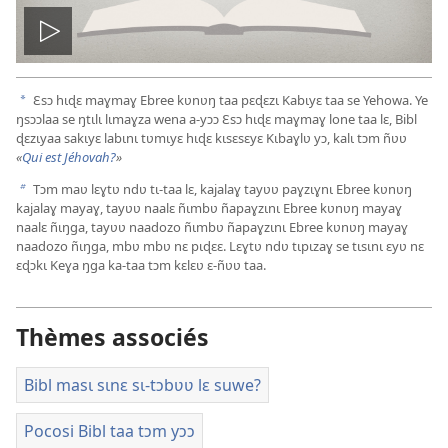
Play
video
Ɛsɔ hɩɖɛ maɣmaɣ Ebree kʋnʋŋ taa pɛɖɛzɩ Kabɩyɛ taa se Yehowa. Ye
a
ŋsɔɔlaa se ŋtɩlɩ lɩmaɣza wena a-yɔɔ Ɛsɔ hɩɖɛ maɣmaɣ lone taa lɛ, Bibl
ɖɛzɩyaa sakɩyɛ labɩnɩ tʋmɩyɛ hɩɖɛ kɩsɛsɛyɛ Kɩbaɣlʋ yɔ, kalɩ tɔm ñʋʋ
«
Qui est Jéhovah?
»
Tɔm maʋ lɛɣtʋ ndʋ tɩ-taa lɛ, kajalaɣ tayʋʋ paɣzɩɣnɩ Ebree kʋnʋŋ
b
kajalaɣ mayaɣ, tayʋʋ naalɛ ñɩmbʋ ñapaɣzɩnɩ Ebree kʋnʋŋ mayaɣ
naalɛ ñɩŋga, tayʋʋ naadozo ñɩmbʋ ñapaɣzɩnɩ Ebree kʋnʋŋ mayaɣ
naadozo ñɩŋga, mbʋ mbʋ nɛ pɩɖɛɛ. Lɛɣtʋ ndʋ tɩpɩzaɣ se tɩsɩnɩ ɛyʋ nɛ
ɛɖɔkɩ Keɣa ŋga ka-taa tɔm kɛlɛʋ ɛ-ñʋʋ taa.
Thèmes associés
Bibl masɩ sɩnɛ sɩ-tɔbʋʋ lɛ suwe?
Pocosi Bibl taa tɔm yɔɔ