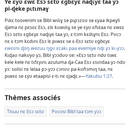
Ye ɛyʋ ɛwɛ Ɛsɔ sɛtʋ ɛgbɛyɛ naɖɩyɛ taa yɔ
pi-ɖeke pɩtɩmaɣ
Pɩkɛ toovenim se Bibl wɩlɩɣ se pɩpɔzʋʋ se ɛyaa ikpeɣli
ɖama nɛ pɛsɛɛ Ɛsɔ, ɛlɛ kɩɩwɩlɩɣ se ye ɛyʋ ɛñɩtaa nɛ ɛwɛɛ
Ɛsɔ sɛtʋ ɛgbɛyɛ naɖɩyɛ taa yɔ, ɛ-tɔm kɛdɩɣnɩ Ɛsɔ. Pʋcɔ
nɛ ɛ-tɔm kɛdɩnɩ Ɛsɔ lɛ pɩwɛɛ se ɛ-Ɛsɔ sɛtʋ ɛgbɛyɛ
ɛwɛɛnɩ ɖoŋ wezuu ŋgʋ ɛcakɩ paa evemiye nɖɩ yɔ kɩ-yɔɔ
.
Kɩɖaʋ nakʋyʋ yɔ, Bibl yɔɔdʋʋ se: «Ɛsɔ sɛtʋ ndʋ tɩwɛ
kele kele nɛ tɩfɛyɩnɩ azuluma ɖa-Caa Ɛsɔ ɛsɩndaa yɔ ndʋ
yɔ: solisi nɛ lelaa pɔ-yɔɔ cɔnʋʋ pa-kʋñɔmɩŋ taa, nɛ
pɩwɛɛ se ɛyʋ etaapisi ɛ-tɩ nɛ ɛjaɖɛ.»—
Yakubu 1:27
.
Thèmes associés
Tisuu nɛ Ɛsɔ sɛtʋ
Pocosi Bibl taa tɔm yɔɔ