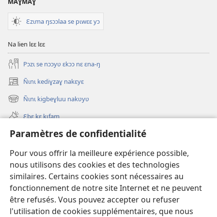
MAƔMAƔ
Ɛzɩma ŋsɔɔlaa se pɩwɛɛ yɔ
Na lien lɛɛ lɛɛ
Pɔzɩ se nɔɔyʋ ɛkɔɔ nɛ ɛna-ŋ
Ñɩnɩ kediɣzaɣ nakɛyɛ
(ouvre
une
Ñɩnɩ kigbeɣluu nakʋyʋ
(ouvre
nouvelle
une
fenêtre)
Ɛbɛ kɛ kɩfam
nouvelle
fenêtre)
Paramètres de confidentialité
Videowaa
Search
Pour vous offrir la meilleure expérience possible,
nous utilisons des cookies et des technologies
Sɩnʋʋ
similaires. Certains cookies sont nécessaires au
fonctionnement de notre site Internet et ne peuvent
Haɖɛ
(ouvre
être refusés. Vous pouvez accepter ou refuser
une
l'utilisation de cookies supplémentaires, que nous
nouvelle