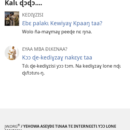
Kalɩ ɖɔɖɔ....
KEDIƔZISI
Ɛbɛ palakɩ Kewiyaɣ Kpaaŋ taa?
Wolo ña-maɣmaɣ peeɖe nɛ ŋna.
ƐYAA MBA ÐƖKƐNAA?
Kɔɔ ɖe-kediɣzaɣ nakɛyɛ taa
Tɩlɩ ɖe-kediɣzisi yɔɔ tɔm. Na kediɣzaɣ lone nɖɩ
ɖɩñɔtɩnɩ-ŋ.
®
JW.ORG
/ YEHOWA ASEƔĐE TƖNAA TƐ INTƐRNƐƐTƖ YƆƆ LONE