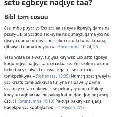
sɛtʋ ɛgbɛyɛ naɖɩyɛ taa?
Bibl tɔm cosuu
Ɛɛɛ, mbʋ pʋyɔɔ yɔ Ɛsɔ sɔɔlaa se ɛyaa ikpeɣliɣ ɖama nɛ
pɛsɛɣ-ɩ. Bibl yɔɔdʋʋ se: «Iyele nɛ ɖɩmaɣzɩ ɖama yɔɔ nɛ
ɖiseɣti ɖama nɛ ɖɩwɛɛnɩ sɔɔlɩm nɛ ɖɩla tʋma kɩbana,
ɖitaayeki ɖama kpeɣluu.»—
Ebree mba 10:24, 25
.
Yesu wɩlaa se ɛ-wayɩ tɩŋɩyaa kaɣ wɛʋ Ɛsɔ sɛtʋ ɛgbɛyɛ
kʋɖʋmɖɩyɛ naɖɩyɛ taa; ɛyɔɔdaa se: «Ye sɔɔlɩm ɛwɛ mɩ-
hɛkʋ taa yɔ, piyeki nɛ ɛyaa tɩŋa tɩlɩ se ɩkɛ mɔn-
tɔmkpɛlɩkɩyaa.» (
Yohanɛɛsɩ 13:35
) Nʋmɔŋ sɔsɔŋ weyi ɩ-
yɔɔ Krɩstʋ tɔmkpɛlɩkɩyaa tɩŋɩɣna nɛ pawɩlɩɣ ɖama
sɔɔlɩm yɔ ɩ-taa nakʋyʋ lɛ se pekpeɣliɣ ɖama. Pakaɣ
kpeɣluu agbaa taa, nɛ pakaɣ katʋʋ ɖoŋ ɖoŋ nɛ pɛsɛɣ
Ɛsɔ. (
1 Kɔrɛntɩ mba 16:19
) Pa-tɩŋa pakaɣ kɛʋ ɛjaɖɛ
kpeekpe yɔɔ koobiya hɔʋ.—
1 Pɩyɛɛrɩ 2:17
.