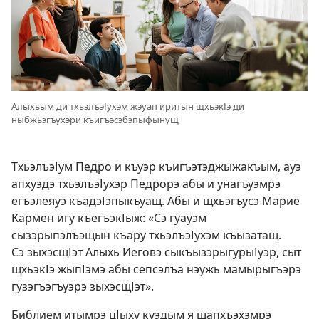
Алыхьым ди тхьэлъэІухэм жэуап иритын щхьэкІэ ди
ныбжьэгъухэри къигъэсэбэпыфынущ
ТхьэлъэІум Педро и къуэр къигъэтэджыжакъым, ауэ
апхуэдэ тхьэлъэІухэр Педрорэ абы и унагъуэмрэ
егъэлеяуэ къадэІэпыкъуащ. Абы и щхьэгъусэ Марие
Кармен игу къегъэкІыж: «Сэ гуауэм
сызэрыпэлъэщын къару тхьэлъэІухэм къызатащ.
Сэ зыхэсщІэт Алыхь Иеговэ сыкъызэрыгурыІуэр, сыт
щхьэкІэ жыпІэмэ абы сепсэлъа нэужь мамырыгъэрэ
гузэгъэгъуэрэ зыхэсщІэт».
Библием итымрэ цІыху куэдым я щапхъэхэмрэ