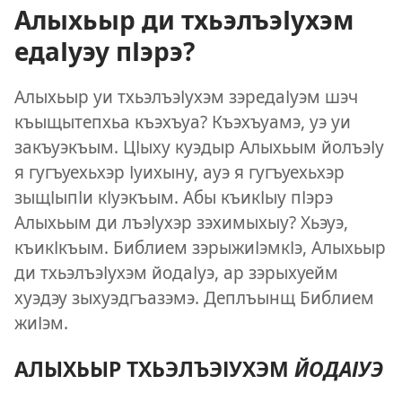
Алыхьыр ди тхьэлъэІухэм
едаІуэу пІэрэ?
Алыхьыр уи тхьэлъэІухэм зэредаІуэм шэч
къыщытепхьа къэхъуа? Къэхъуамэ, уэ уи
закъуэкъым. ЦІыху куэдыр Алыхьым йолъэІу
я гугъуехьхэр Іуихыну, ауэ я гугъуехьхэр
зыщІыпІи кІуэкъым. Абы къикІыу пІэрэ
Алыхьым ди лъэІухэр зэхимыхыу? Хьэуэ,
къикІкъым. Библием зэрыжиІэмкІэ, Алыхьыр
ди тхьэлъэІухэм йодаІуэ, ар зэрыхуейм
хуэдэу зыхуэдгъазэмэ. Деплъынщ Библием
жиІэм.
АЛЫХЬЫР ТХЬЭЛЪЭІУХЭМ
ЙОДАІУЭ