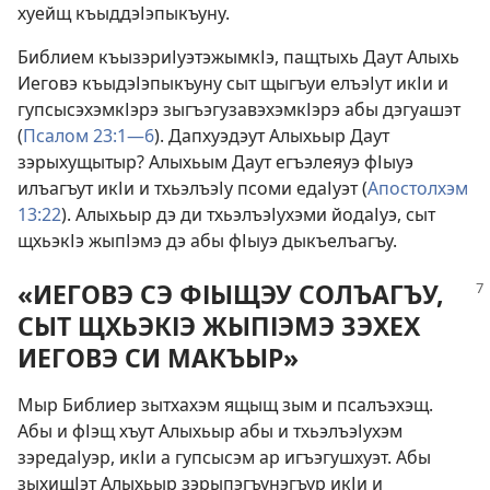
хуейщ къыддэІэпыкъуну.
Библием къызэриІуэтэжымкІэ, пащтыхь Даут Алыхь
Иеговэ къыдэІэпыкъуну сыт щыгъуи елъэІут икІи и
гупсысэхэмкІэрэ зыгъэгузавэхэмкІэрэ абы дэгуашэт
(
Псалом 23:1—6
). Дапхуэдэут Алыхьыр Даут
зэрыхущытыр? Алыхьым Даут егъэлеяуэ фІыуэ
илъагъут икІи и тхьэлъэІу псоми едаІуэт (
Апостолхэм
13:22
). Алыхьыр дэ ди тхьэлъэІухэми йодаІуэ, сыт
щхьэкІэ жыпІэмэ дэ абы фІыуэ дыкъелъагъу.
«ИЕГОВЭ СЭ ФІЫЩЭУ СОЛЪАГЪУ,
СЫТ ЩХЬЭКІЭ ЖЫПІЭМЭ ЗЭХЕХ
ИЕГОВЭ СИ МАКЪЫР»
Мыр Библиер зытхахэм ящыщ зым и псалъэхэщ.
Абы и фІэщ хъут Алыхьыр абы и тхьэлъэІухэм
зэредаІуэр, икІи а гупсысэм ар игъэгушхуэт. Абы
зыхищІэт Алыхьыр зэрыпэгъунэгъур икІи и