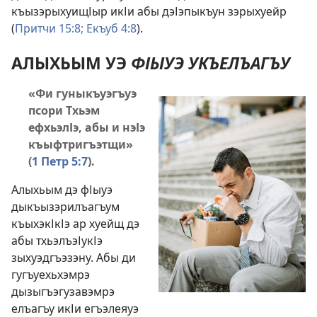
къызэрыхуищІыр икІи абы дэІэпыкъун зэрыхуейр
(
Притчи 15:8;
Екъуб 4:8
).
АЛЫХЬЫМ УЭ
ФІЫУЭ УКЪЕЛЪАГЪУ
«Фи гуныкъуэгъуэ
псори Тхьэм
ефхьэлІэ, абы и нэІэ
къыфтригъэтщи»
(
1 Петр 5:7
).
Алыхьым дэ фІыуэ
дыкъызэрилъагъум
къыхэкІкІэ ар хуейщ дэ
абы тхьэлъэІукІэ
зыхуэдгъэзэну. Абы ди
гугъуехьхэмрэ
дызыгъэгузавэмрэ
елъагъу икІи егъэлеяуэ