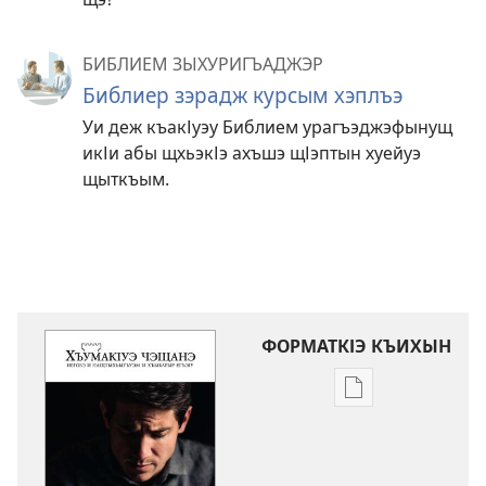
БИБЛИЕМ ЗЫХУРИГЪАДЖЭР
Библиер зэрадж курсым хэплъэ
Уи деж къакІуэу Библием урагъэджэфынущ
икІи абы щхьэкІэ ахъшэ щІэптын хуейуэ
щыткъым.
ФОРМАТКІЭ КЪИХЫН
Тхыгъэу
къыдэкІауэ
электроннэу
щыІэхэр