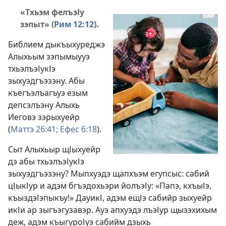
«Тхьэм фелъэІу
зэпыт» (
Рим 12:12
).
Библием дыкъыхуреджэ
Алыхьым зэпымыууэ
тхьэлъэІукІэ
зыхуэдгъэзэну. Абы
къегъэлъагъуэ езым
депсэлъэну Алыхь
Иеговэ зэрыхуейр
(
Маттэ 26:41;
Ефес 6:18
).
Сыт Алыхьыр щІыхуейр
дэ абы тхьэлъэІукІэ
зыхуэдгъэзэну? Мыпхуэдэ щапхъэм егупсыс: сабий
цІыкІур и адэм бгъэдохьэри йолъэІу: «Папэ, кхъыІэ,
къыздэІэпыкъу!» ДауикІ, адэм ещІэ сабийр зыхуейр
икІи ар зыгъэгузавэр. Ауэ апхуэдэ лъэІур щызэхихым
деж, адэм къыгуроІуэ сабийм дзыхь