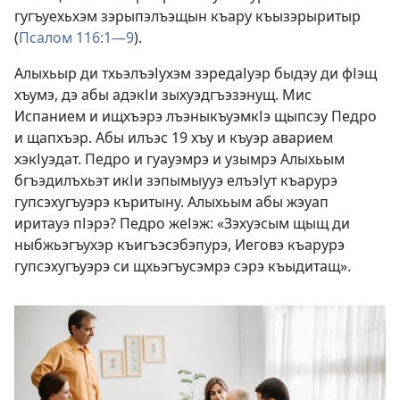
гугъуехьхэм зэрыпэлъэщын къару къызэрыритыр
(
Псалом 116:1—9
).
Алыхьыр ди тхьэлъэІухэм зэредаІуэр быдэу ди фІэщ
хъумэ, дэ абы адэкІи зыхуэдгъэзэнущ. Мис
Испанием и ищхъэрэ лъэныкъуэмкІэ щыпсэу Педро
и щапхъэр. Абы илъэс 19 хъу и къуэр аварием
хэкІуэдат. Педро и гуауэмрэ и узымрэ Алыхьым
бгъэдилъхьэт икІи зэпымыууэ елъэІут къарурэ
гупсэхугъуэрэ къритыну. Алыхьым абы жэуап
иритауэ пІэрэ? Педро жеІэж: «Зэхуэсым щыщ ди
ныбжьэгъухэр къигъэсэбэпурэ, Иеговэ къарурэ
гупсэхугъуэрэ си щхьэгъусэмрэ сэрэ къыдитащ».