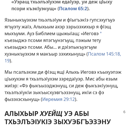
«Уэращ тхьэлъэІухэм едаІуэр, уи деж цІыху
псори къэкІуэнущ» (
Псалом 65:2
).
Языныкъуэхэм тхьэлъэІум и фІыгъэкІэ гупсэхугъуэ
ягъуэту жаІэ, Алыхьым ахэр зэрызэхихыр я фІэщ
мыхъуми. Ауэ Библием щыжыІащ: «Иеговэ
a
къезыджэ псоми япэгъунэгъущ, пэжым тету
къезыджэ псоми. Абы... и дэІэпыкъуэгъум
хуэныкъуэхэм я макъыр зэхихынущ» (
Псалом 145:18,
19
).
Мы псалъэхэм ди фІэщ ящІ Алыхь Иеговэ къыхуэпэж
цІыхухэм я тхьэлъэІухэм зэредаІуэр. Мис абы езым
жиІэр: «Фэ фыкъызэджэнущ, си деж фыкъэкІуэнущ,
тхьэлъэІукІи зыкъысхуэвгъэзэнущ, икІи сэ фэ
фызэхэсхынущ» (
Иеремия 29:12
).
АЛЫХЬЫР
ХУЕЙЩ
УЭ АБЫ
ТХЬЭЛЪЭІУКІЭ ЗЫХУЭБГЪЭЗЭНУ