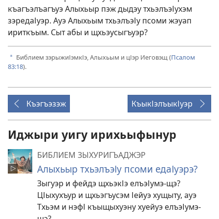
къагъэлъагъуэ Алыхьыр пэж дыдэу тхьэлъэІухэм
зэредаІуэр. Ауэ Алыхьым тхьэлъэІу псоми жэуап
ириткъым. Сыт абы и щхьэусыгъуэр?
Библием зэрыжиІэмкІэ, Алыхьым и цІэр Иеговэщ (
Псалом
a
83:18
).
Къэгъэзэж
КъыкІэлъыкІуэр
Иджыри уигу ирихьыфынур
БИБЛИЕМ ЗЫХУРИГЪАДЖЭР
Алыхьыр тхьэлъэІу псоми едаІуэрэ?
Зыгуэр и фейдэ щхьэкІэ елъэІумэ-щэ?
ЦІыхухъур и щхьэгъусэм Іейуэ хущыту, ауэ
Тхьэм и нэфІ къыщыхуэну хуейуэ елъэІумэ-
щэ?