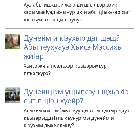
Ауэ абы иджыри жеІэ ди щІылъэр зэикІ
зэрымыкІуэдыжынур икІи абы цІыхухэр сыт
щыгъуи зэрыщыпсэунур.
Дунейм и кІэухыр дапщэщ?
Абы теухуауэ Хьисэ Мэссихь
жиІар
Хьисэ жиІа псалъхэр къызэрыхъур
плъагъурэ?
ДунеищІэм ущыпсэун щхьэкІэ
сыт пщІэн хуейр?
Алыхьым и ныбжьэгъуу дызэрыщытыр дауэ
къызэрыддэІэпыкъунур мы дунейм и
кІэухым дыкъелыну?