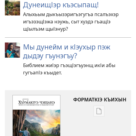
ДунеищІэр къэсыпащ!
Алыхьым дыкъызэригъэгугъа псалъэхэр
игъэзэщІэжа нэужь, сыт хуэдэ гъащІэ
щІылъэм щыІэнур?
Мы дунейм и кІэухыр пэж
дыдэу гъунэгъу?
Библием жиІэр гъэщІэгъуэнщ икІи абы
гугъапІэ къыдет.
ФОРМАТКІЭ КЪИХЫН
Тхыгъэу
къыдэкІауэ
электроннэу