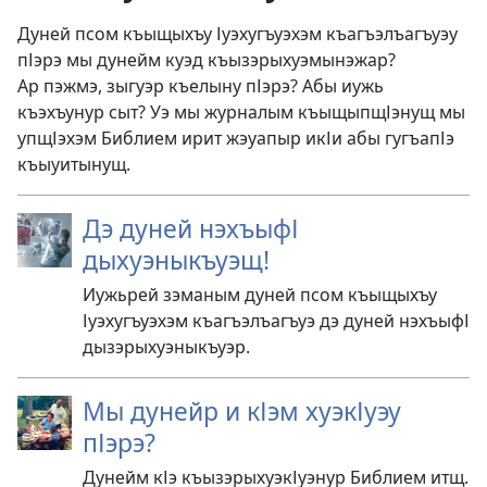
Дуней псом къыщыхъу Іуэхугъуэхэм къагъэлъагъуэу
пІэрэ мы дунейм куэд къызэрыхуэмынэжар?
Ар пэжмэ, зыгуэр къелыну пІэрэ? Абы иужь
къэхъунур сыт? Уэ мы журналым къыщыпщІэнущ мы
упщІэхэм Библием ирит жэуапыр икІи абы гугъапІэ
къыуитынущ.
Дэ дуней нэхъыфІ
дыхуэныкъуэщ!
Иужьрей зэманым дуней псом къыщыхъу
Іуэхугъуэхэм къагъэлъагъуэ дэ дуней нэхъыфІ
дызэрыхуэныкъуэр.
Мы дунейр и кІэм хуэкІуэу
пІэрэ?
Дунейм кІэ къызэрыхуэкІуэнур Библием итщ.