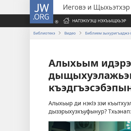
JW.ORG
Иеговэ и Щыхьэтхэр
НАПЭКІУЭЦІ НЭХЪЫЩХЬЭР
Библиотекэ
Видео
Библием зыхуригъаджэ 
Алыхьым идэрэ
дыщыхуэлажьэк
къэдгъэсэбэпы
Алыхьыр ди нэкІэ зэи къытхуэ
дызэрыхуэхъуфынур? Тхьэнапэх