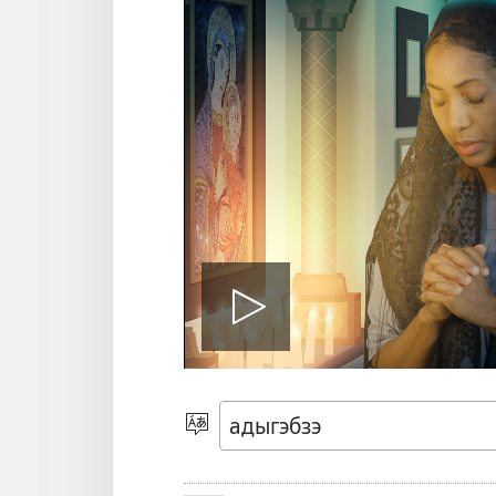
Видеор
щІэгъэнэ
Бзэр
къыхэх