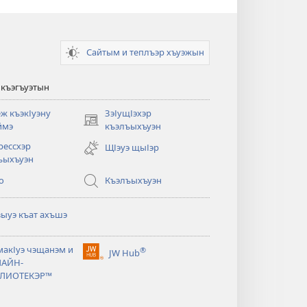
Сайтым и теплъэр хъуэжын
къэгъуэтын
еж къэкІуэну
ЗэІущІэхэр
(opens
ймэ
къэлъыхъуэн
new
рессхэр
ЩІэуэ щыІэр
window)
ъыхъуэн
о
Къэлъыхъуэн
зыуэ къат ахъшэ
макІуэ чэщанэм и
®
JW Hub
(opens
АЙН-
new
ЛИОТЕКЭР™
window)