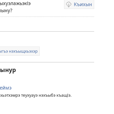
ыхуэлажьэкІэ
Къихын
Видеозаписьхэр
пыну?
къызэрыпхуихыну
щыкІэхэр
ыгъэ нэхъыщхьэхэр
фынур
уеймэ
ьэтхэмрэ теухуауэ нэхъыбэ къащІэ.