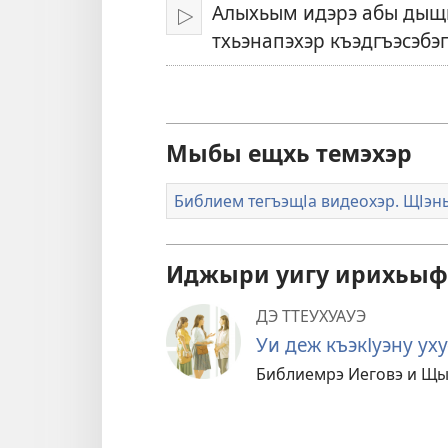
Алыхьым идэрэ абы дыщ
Къэгъэлъэгъуэн
тхьэнапэхэр къэдгъэсэбэ
Мыбы ещхь темэхэр
Библием тегъэщІа видеохэр. ЩІэн
Иджыри уигу ирихьы
ДЭ ТТЕУХУАУЭ
Уи деж къэкІуэну ух
Библиемрэ Иеговэ и Щых