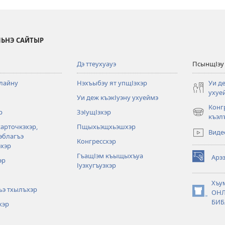
ЛЬНЭ САЙТЫР
Дэ ттеухуауэ
ПсынщІэу 
лайну
Нэхъыбэу ят упщІэхэр
Уи д
ухуе
Уи деж къэкІуэну ухуеймэ
Конг
р
ЗэІущІэхэр
(opens
къэл
new
карточкэхэр,
Пщыхьэщхьэшхэр
Виде
window)
эблагъэ
Конгрессхэр
хэр
ГъащІэм къыщыхъуа
Арэ
эр
(opens
Іуэхугъуэхэр
new
window)
Хъу
э тхылъхэр
ОНЛ
(opens
БИБ
хэр
new
window)