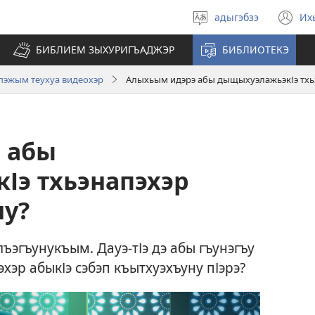
адыгэбзэ
Их
Select
(o
language
n
БИБЛИЕМ ЗЫХУРИГЪАДЖЭР
БИБЛИОТЕКЭ
wi
пэжым теухуа видеохэр
Алыхьым идэрэ абы дыщыхуэлажьэкІэ тхь
 абы
Іэ тхьэнапэхэр
ну?
лъэгъунукъым. Дауэ-тІэ дэ абы гъунэгъу
эр абыкІэ сэбэп къытхуэхъуну пІэрэ?