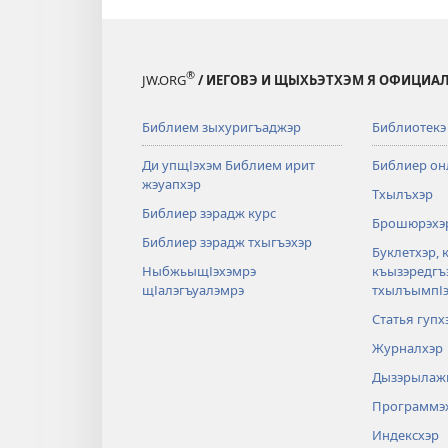
®
JW.ORG
/ ИЕГОВЭ И ЩЫХЬЭТХЭМ Я ОФИЦИА
Библием зыхуригъаджэр
Библиотекэ
Ди упщІэхэм Библием ирит
Библиер он
жэуапхэр
Тхылъхэр
Библиер зэрадж курс
Брошюрэхэ
Библиер зэрадж тхыгъэхэр
Буклетхэр, 
НыбжьыщІэхэмрэ
къызэредгъ
щІалэгъуалэмрэ
тхылъымпІэ
Статья гупх
Журналхэр
Дызэрылажь
Программэ
Индексхэр