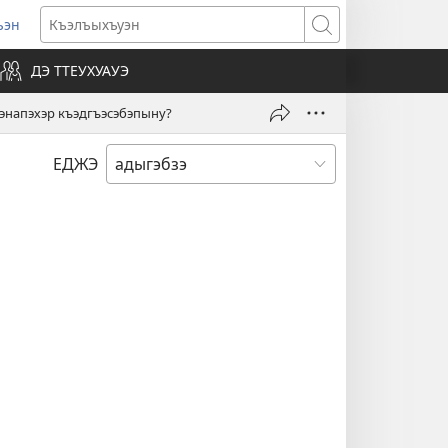
ьэн
pens
Къэлъыхъуэн
ew
ДЭ ТТЕУХУАУЭ
ndow)
энапэхэр къэдгъэсэбэпыну?
ЕДЖЭ