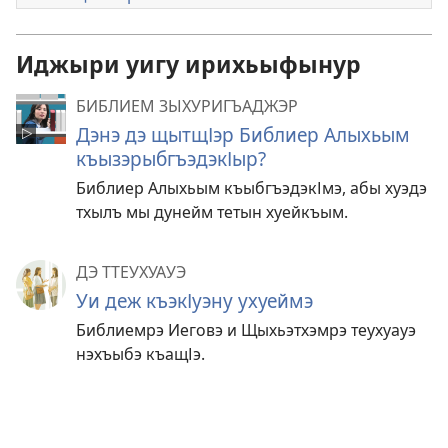
Иджыри уигу ирихьыфынур
БИБЛИЕМ ЗЫХУРИГЪАДЖЭР
Дэнэ дэ щытщІэр Библиер Алыхьым
къызэрыбгъэдэкІыр?
Библиер Алыхьым къыбгъэдэкІмэ, абы хуэдэ
тхылъ мы дунейм тетын хуейкъым.
ДЭ ТТЕУХУАУЭ
Уи деж къэкІуэну ухуеймэ
Библиемрэ Иеговэ и Щыхьэтхэмрэ теухуауэ
нэхъыбэ къащІэ.