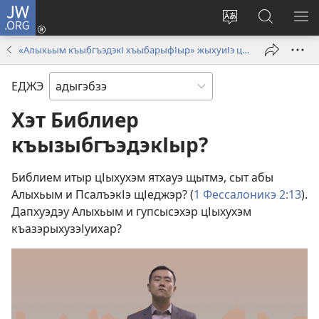
JW.ORG
Ихьэн
(opens
Change
Къэлъыхъ
МЕ
new
site
КЪ
«Алыхьым къыбгъэдэкІ хъыбарыфІыр» жыхуиІэ цІэр зезыхьэ видеороликхэр
window)
language
ЕДЖЭ
Хэт Библиер
къызыбгъэдэкІыр?
Библием итыр цІыхухэм ятхауэ щытмэ, сыт абы
Алыхьым и ПсалъэкІэ щІеджэр? (
1 Фессалоникэ 2:13
).
Дапхуэдэу Алыхьым и гупсысэхэр цІыхухэм
къазэрыхузэІуихар?