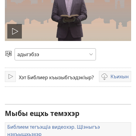
Видеор
щІэгъэнэн
Бзэр
къыхэх
Къихын
Хэт Библиер къызыбгъэдэкІыр?
Къэгъэлъэгъуэн
Видеозаписьх
къызэрыпхуих
щыкІэхэр
Мыбы ещхь темэхэр
Библием тегъэщІа видеохэр. ЩІэныгъэ
нэхъыщхьэхэр