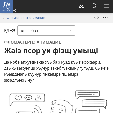
JW.ORG
Ихьэн
(opens
Change
Къэлъыхъ
МЕ
new
site
КЪ
Фломастернэ анимацие
window)
language
ЕДЖЭ
ФЛОМАСТЕРНЭ АНИМАЦИЕ
ЖаІэ псор уи фІэщ умыщІ
Дэ нобэ апхуэдизкІэ хъыбар куэд къытІэрохьэри,
дзыхь зыхуэпщІ хъунур зэхэбгъэкІыну гугъущ. Сыт-тІэ
къыддэІэпыкъунур пэжымрэ пцІымрэ
зэхэдгъэкІыну?