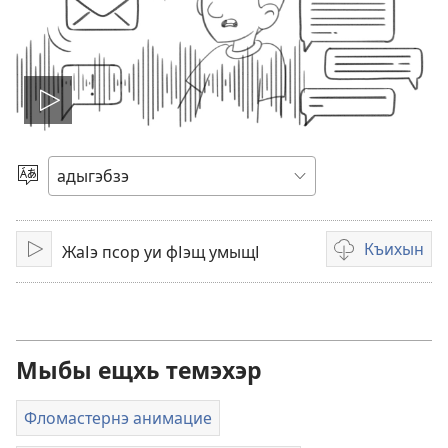
Видеор
щІэгъэнэн
Бзэр
къыхэх
Къихын
ЖаІэ псор уи фІэщ умыщІ
Къэгъэлъэгъуэн
Видеозаписьх
къызэрыпхуих
щыкІэхэр
Мыбы ещхь темэхэр
Фломастернэ анимацие