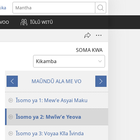
Lika
opens
Mantha
new
VOO
ĨŨLŨ WITŨ
indow)
SOMA KWA
MAŨNDŨ ALA ME VO
Ĩtina
Mbee
Ĩsomo ya 1: Mewʼe Asyai Maku
Ĩsomo ya 2: Mwĩwʼe Yeova
Ĩsomo ya 3: Voyaa Kĩla Ĩvinda