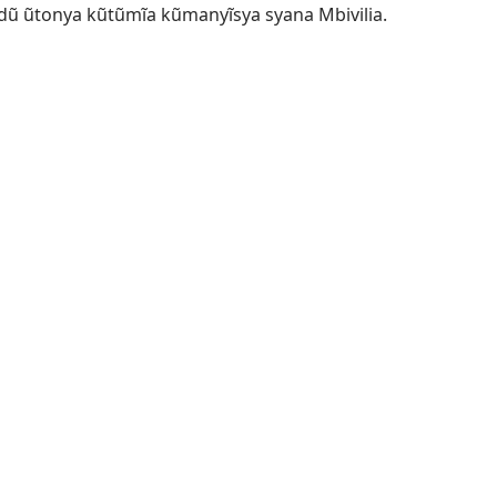
ũ ũtonya kũtũmĩa kũmanyĩsya syana Mbivilia.