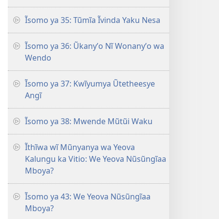
Ĩsomo ya 35: Tũmĩa Ĩvinda Yaku Nesa
Ĩsomo ya 36: Ũkanyʼo Nĩ Wonanyʼo wa
Wendo
Ĩsomo ya 37: Kwĩyumya Ũtetheesye
Angĩ
Ĩsomo ya 38: Mwende Mũtũi Waku
Ĩthĩwa wĩ Mũnyanya wa Yeova
Kalungu ka Vitio: We Yeova Nũsũngĩaa
Mboya?
Ĩsomo ya 43: We Yeova Nũsũngĩaa
Mboya?