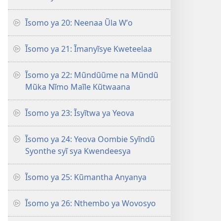
Ĩsomo ya 20: Neenaa Ũla Wʼo
Ĩsomo ya 21: Ĩmanyĩsye Kweteelaa
Ĩsomo ya 22: Mũndũũme na Mũndũ
Mũka Nĩmo Maĩle Kũtwaana
Ĩsomo ya 23: Ĩsyĩtwa ya Yeova
Ĩsomo ya 24: Yeova Oombie Syĩndũ
Syonthe syĩ sya Kwendeesya
Ĩsomo ya 25: Kũmantha Anyanya
Ĩsomo ya 26: Nthembo ya Wovosyo