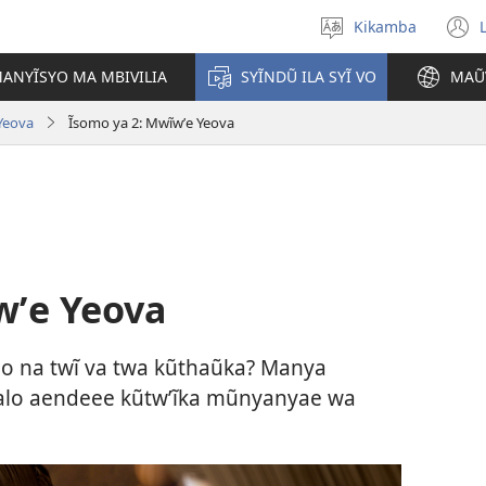
Kikamba
Nyuva
(
kĩthyomo
ANYĨSYO MA MBIVILIA
SYĨNDŨ ILA SYĨ VO
MAŨ
w
Yeova
Ĩsomo ya 2: Mwĩwʼe Yeova
wʼe Yeova
o na twĩ va twa kũthaũka? Manya
yalo aendeee kũtwʼĩka mũnyanyae wa