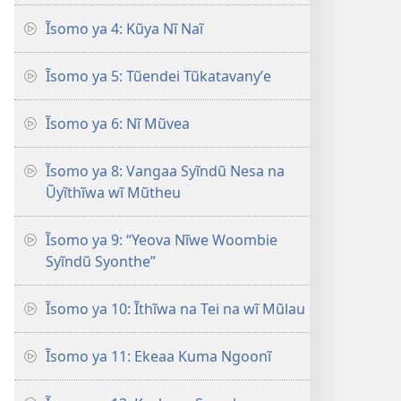
Ĩsomo ya 4: Kũya Nĩ Naĩ
Ĩsomo ya 5: Tũendei Tũkatavanyʼe
Ĩsomo ya 6: Nĩ Mũvea
Ĩsomo ya 8: Vangaa Syĩndũ Nesa na
Ũyĩthĩwa wĩ Mũtheu
Ĩsomo ya 9: “Yeova Nĩwe Woombie
Syĩndũ Syonthe”
Ĩsomo ya 10: Ĩthĩwa na Tei na wĩ Mũlau
Ĩsomo ya 11: Ekeaa Kuma Ngoonĩ