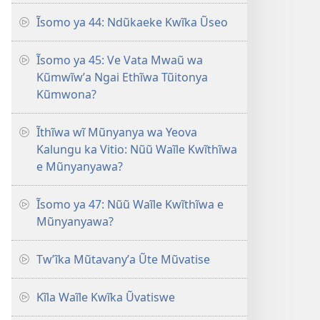
Ĩsomo ya 44: Ndũkaeke Kwĩka Ũseo
Ĩsomo ya 45: Ve Vata Mwaũ wa
Kũmwĩwʼa Ngai Ethĩwa Tũitonya
Kũmwona?
Ĩthĩwa wĩ Mũnyanya wa Yeova
Kalungu ka Vitio: Nũũ Waĩle Kwĩthĩwa
e Mũnyanyawa?
Ĩsomo ya 47: Nũũ Waĩle Kwĩthĩwa e
Mũnyanyawa?
Twʼĩka Mũtavanyʼa Ũte Mũvatise
Kĩla Waĩle Kwĩka Ũvatiswe