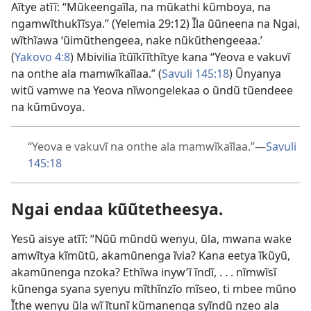
Aĩtye atĩĩ: “Mũkeengaĩla, na mũkathi kũmboya, na
ngamwĩthukĩĩsya.” (
Yelemia 29:12
) Ĩla ũũneena na Ngai,
wĩthĩawa ‘ũimũthengeea, nake nũkũthengeeaa.’
(
Yakovo 4:8
) Mbivilia ĩtũĩkĩĩthĩtye kana “Yeova e vakuvĩ
na onthe ala mamwĩkaĩlaa.” (
Savuli 145:18
) Ũnyanya
witũ vamwe na Yeova nĩwongelekaa o ũndũ tũendeee
na kũmũvoya.
“Yeova e vakuvĩ na onthe ala mamwĩkaĩlaa.”—
Savuli
145:18
Ngai endaa kũũtetheesya.
Yesũ aisye atĩĩ: “Nũũ mũndũ wenyu, ũla, mwana wake
amwĩtya kĩmũtũ, akamũnenga ĩvia? Kana eetya ĩkũyũ,
akamũnenga nzoka? Ethĩwa inyw’ĩ ĩndĩ, . . . nĩmwĩsĩ
kũnenga syana syenyu mĩthĩnzĩo mĩseo, ti mbee mũno
Ĩthe wenyu ũla wĩ ĩtunĩ kũmanenga syĩndũ nzeo ala