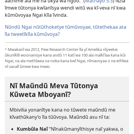
aathime ala me na ũkya wa ngoo.” (
Mathayo 5:3
) Nzĩa
ĩmwe tũtonya kwĩanĩsya wendi witũ wa kĩ-veva nĩ kwa
kũmũvoyaa Ngai kĩla ĩvinda.
Nũndũ Ngai nũtũthoketye tũmũvoyae, tũtethekaa ata
ĩla tweetĩkĩla kũmũvoya?
^
Mwakanĩ wa 2012, Pew Research Center ĩla yĩ Amelika nĩyeekie
ũkunĩkĩli woonanisye kana andũ 11 katĩ wa 100 ala maĩkĩĩaa kana kũi
Ngai, na ala methĩawa na nzika kana kwĩ Ngai, nĩmavoyaa o na ethĩwa
nĩ savalĩ ũmwe kwa mwei.
Nĩ Maũndũ Meva Tũtonya
Kũweta Mboyanĩ?
Mbivilia yonanĩtye kana no tũwete maũndũ me
kĩvathũkany’o ĩla tũũvoya. Maũndũ asu nĩ ta:
Kumbũla Naĩ
“Nĩnakũmanyĩthisye naĩ yakwa, o