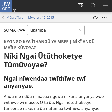
JW.ORG
Lika
(opens
Vĩndũa
Kũmanth
SIS
new
kĩthyomo
Syĩndũ
SY
Mũsyaĩĩsya | Mwei wa 10, 2015
window)
kya
Kĩsesenĩ
ILA
kĩsese
kya
SYĨ
SOMA KWA
JW.ORG
VO
KYONGO KYA ĨTHANGŨ YA MBEE | NĨKĨ ANDŨ
MAĨLE KŨVOYA?
Nĩkĩ Ngai Ũtũthoketye
Tũmũvoyae?
Ngai nĩwendaa twĩthĩwe twĩ
anyanyae.
Andũ me ndũũ nĩmaeaa ngewa nĩ kana ũnyanya woo
wĩthĩwe wĩ mũseo. O ta ũu, Ngai nũtũthoketye
tũneenae nake, na ũu nũtumaa twĩthĩwa anyanyae.