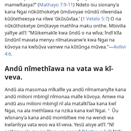
mamwĩtasya?” (
Mathayo 7:9-11
) Ndeto isu sionany’a
kana Ngai nũkũthoketye ũmũvoyae nũndũ nĩwendaa
kũũtetheesya na nĩwe ‘ũkũsũvĩaa.’ (
1 Vetelo 5:7
) O na
nũkũthoketye ũmũtavye mathĩna maku onthe. Mbivilia
yaĩtye atĩĩ: “Mũikemakĩe kwa ũndũ o na wĩva; ĩndĩ kĩla
ũndũnĩ mavata menyu nĩmatavanw’e kwa Ngai na
kũvoya na kwĩsũva vamwe na kũtũnga mũvea.”—
Avilivi
4:6
.
Andũ nĩmethĩawa na vata wa kĩ-
veva.
Andũ ala masomaa mĩkalĩle ya andũ nĩmamanyĩte kana
andũ milioni mbingĩ nĩmonaa maĩle kũvoya. Amwe ma
andũ asu milioni mbingĩ nĩ ala mataĩkĩĩaa kana kwĩ
Ngai, na ala methĩawa na nzika kana kwĩ Ngai.
Ũu
*
wĩonany’a kana andũ mombĩtwe me na wendi wa
kwĩanĩsya vata woo wa kĩ-veva. Yesũ aisye atĩĩ: “Nĩ