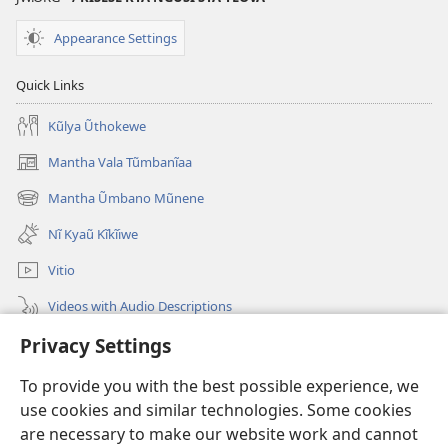
Appearance Settings
Quick Links
Kũlya Ũthokewe
Mantha Vala Tũmbanĩaa
(opens
new
Mantha Ũmbano Mũnene
(opens
window)
new
Nĩ Kyaũ Kĩkĩiwe
window)
Vitio
Videos with Audio Descriptions
Privacy Settings
Mantha
To provide you with the best possible experience, we
Mĩvothi
(opens
use cookies and similar technologies. Some cookies
new
are necessary to make our website work and cannot
window)
Watchtower LIBRARY INDANETINĨ™