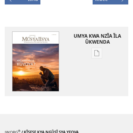
UMYA KWA NZĨA ĨLA
ŨKWENDA
Nyuva
nzĩa
ĩla
ũkwenda
kumya
nayo
MŨSYAĨĨSYA
Nĩkĩ
Andũ
Maĩle
Kũvoya?
®
JW.ORG
/ KĨSESE KYA NGŨSĨ SYA YEOVA