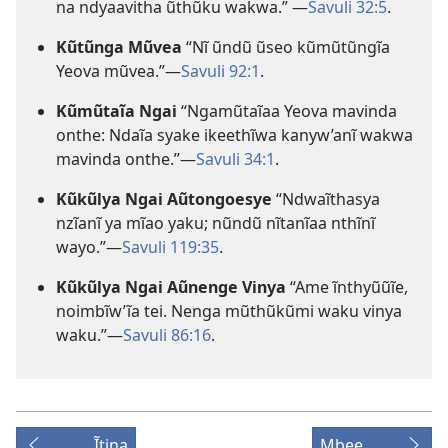
na ndyaavitha ũthũku wakwa.” —
Savuli 32:5
.
Kũtũnga Mũvea
“Nĩ ũndũ ũseo kũmũtũngĩa
Yeova mũvea.”—
Savuli 92:1
.
Kũmũtaĩa Ngai
“Ngamũtaĩaa Yeova mavinda
onthe: Ndaĩa syake ikeethĩwa kanyw’anĩ wakwa
mavinda onthe.”—
Savuli 34:1
.
Kũkũlya Ngai Aũtongoesye
“Ndwaĩthasya
nzĩanĩ ya mĩao yaku; nũndũ nĩtanĩaa nthĩnĩ
wayo.”—
Savuli 119:35
.
Kũkũlya Ngai Aũnenge Vinya
“Ame ĩnthyũũĩe,
noimbĩw’ĩa tei. Nenga mũthũkũmi waku vinya
waku.”—
Savuli 86:16
.
Ĩtina
Mbee