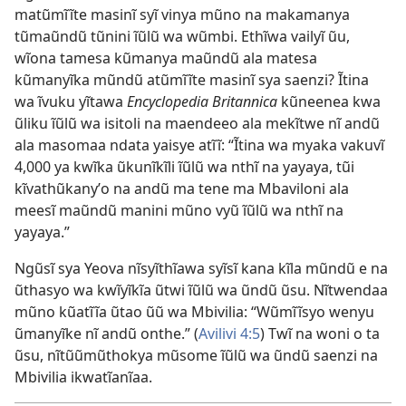
matũmĩĩte masinĩ syĩ vinya mũno na makamanya
tũmaũndũ tũnini ĩũlũ wa wũmbi. Ethĩwa vailyĩ ũu,
wĩona tamesa kũmanya maũndũ ala matesa
kũmanyĩka mũndũ atũmĩĩte masinĩ sya saenzi? Ĩtina
wa ĩvuku yĩtawa
Encyclopedia Britannica
kũneenea kwa
ũliku ĩũlũ wa isitoli na maendeeo ala mekĩtwe nĩ andũ
ala masomaa ndata yaisye atĩĩ: “Ĩtina wa myaka vakuvĩ
4,000 ya kwĩka ũkunĩkĩli ĩũlũ wa nthĩ na yayaya, tũi
kĩvathũkanyʼo na andũ ma tene ma Mbaviloni ala
meesĩ maũndũ manini mũno vyũ ĩũlũ wa nthĩ na
yayaya.”
Ngũsĩ sya Yeova nĩsyĩthĩawa syĩsĩ kana kĩla mũndũ e na
ũthasyo wa kwĩyĩkĩa ũtwi ĩũlũ wa ũndũ ũsu. Nĩtwendaa
mũno kũatĩĩa ũtao ũũ wa Mbivilia: “Wũmĩĩsyo wenyu
ũmanyĩke nĩ andũ onthe.” (
Avilivi 4:5
) Twĩ na woni o ta
ũsu, nĩtũũmũthokya mũsome ĩũlũ wa ũndũ saenzi na
Mbivilia ikwatĩanĩaa.