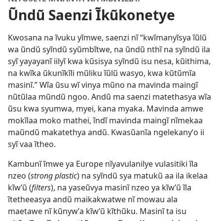
Ũndũ Saenzi Ĩkũkonetye
Kwosana na ĩvuku yĩmwe, saenzi nĩ “kwĩmanyĩsya ĩũlũ
wa ũndũ syĩndũ syũmbĩtwe, na ũndũ nthĩ na syĩndũ ila
syĩ yayayanĩ iilyĩ kwa kũsisya syĩndũ isu nesa, kũithima,
na kwĩka ũkunĩkĩli mũliku ĩũlũ wasyo, kwa kũtũmĩa
masinĩ.” Wĩa ũsu wĩ vinya mũno na mavinda maingĩ
nũtũlaa mũndũ ngoo. Andũ ma saenzi matethasya wĩa
ũsu kwa syumwa, myei, kana myaka. Mavinda amwe
mokĩlaa moko mathei, ĩndĩ mavinda maingĩ nĩmekaa
maũndũ makatethya andũ. Kwasũanĩa ngelekanyʼo ii
syĩ vaa ĩtheo.
Kambunĩ ĩmwe ya Europe nĩyavulanilye vulasitiki ĩla
nzeo (
strong plastic
) na syĩndũ sya matukũ aa ila ikelaa
kĩwʼũ (
filters
), na yaseũvya masinĩ nzeo ya kĩwʼũ ĩla
ĩtetheeasya andũ maikakwatwe nĩ mowau ala
maetawe nĩ kũnywʼa kĩwʼũ kĩthũku. Masinĩ ta isu