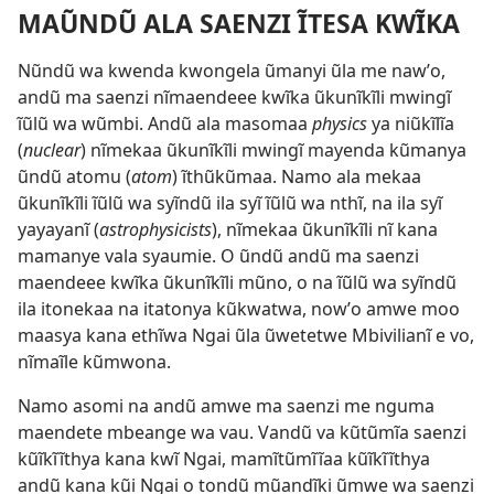
MAŨNDŨ ALA SAENZI ĨTESA KWĨKA
Nũndũ wa kwenda kwongela ũmanyi ũla me nawʼo,
andũ ma saenzi nĩmaendeee kwĩka ũkunĩkĩli mwingĩ
ĩũlũ wa wũmbi. Andũ ala masomaa
physics
ya niũkĩlĩa
(
nuclear
) nĩmekaa ũkunĩkĩli mwingĩ mayenda kũmanya
ũndũ atomu (
atom
) ĩthũkũmaa. Namo ala mekaa
ũkunĩkĩli ĩũlũ wa syĩndũ ila syĩ ĩũlũ wa nthĩ, na ila syĩ
yayayanĩ (
astrophysicists
), nĩmekaa ũkunĩkĩli nĩ kana
mamanye vala syaumie. O ũndũ andũ ma saenzi
maendeee kwĩka ũkunĩkĩli mũno, o na ĩũlũ wa syĩndũ
ila itonekaa na itatonya kũkwatwa, nowʼo amwe moo
maasya kana ethĩwa Ngai ũla ũwetetwe Mbivilianĩ e vo,
nĩmaĩle kũmwona.
Namo asomi na andũ amwe ma saenzi me nguma
maendete mbeange wa vau. Vandũ va kũtũmĩa saenzi
kũĩkĩĩthya kana kwĩ Ngai, mamĩtũmĩĩaa kũĩkĩĩthya
andũ kana kũi Ngai o tondũ mũandĩki ũmwe wa saenzi