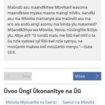
Maũndũ asu maandĩkĩtwe Mbivilianĩ wasoma
maandĩkiwe myaka maana maingĩ mĩvĩtu. Aandĩki
asu ma Mbivilia mamanyie ata maũndũ asu ma
wʼo ala andũ aingĩ asomu ma ĩvinda yĩu matamesĩ?
Mũandĩkĩthya wa Mbivilia, Yeova, nũsũngĩĩte ĩkũlyo
yĩu. Aĩtye atĩĩ: “O tondũ matu me ĩũlũ kwĩ nthĩ o ta
ũu nzĩa syakwa syĩ ĩũlũ kwĩ nzĩa syenyu, na
mosũanĩo makwa kwĩ mosũanĩo menyu.”—
Isaia
55:9
.
Ĩtina
Mbee
Ũvoo Ũngĩ Ũkonanĩtye na Ũũ
Mbivilia Nĩyosanĩte na Saenzi
Saenzi na Mbivilia