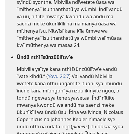
syĩndũ syonthe. Mbivilia ndĩwetete ũasa wa
“mĩthenya” ĩsu thanthatũ ya wũmbi. Ĩndĩ vandũ
va ũu, nĩtiĩte mwanya kwondũ wa andũ ma
saenzi meke ũkunĩkĩli na maimanya ũasa wa
mĩthenya ĩsu. Nĩtwĩsĩ kana kĩla ũmwe wa
“mĩthenya” ĩsu thanthatũ ya wũmbi waĩ mũasa
kwĩ mũthenya wa masaa 24.
Ũndũ nthĩ ĩsũnzũũlĩtwʼe
Mbivilia yaĩtye kana nthĩ ĩsũnzũũlĩtwʼe vandũ
“vate kĩndũ.” (
Yovu 26:7
) Vai vandũ Mbivilia
ĩwetete kana nthĩ ĩũngamĩte ituonĩ sya ĩmũndũ
ĩnene kana mĩongonĩ ya nzou ikinyĩte nguu, o
tondũ ngewa sya tene syawetaa. Ĩndĩ nĩtiĩte
mwanya kwondũ wa andũ ma saenzi meke
ũkunĩkĩli wa ũndũ ũsu. Ĩtina wa ĩvinda, Nicolaus
Copernicus na Johannes Kepler nĩmaeleisye
ũndũ nthĩ na ndata ingĩ (
planets
) ithiũũkaa syũa
itongoewʼe nĩ vinya ũtonekaa. Ĩtina Isaac