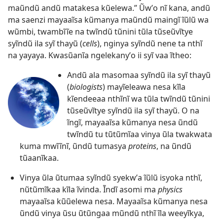
maũndũ andũ matakesa kũelewa.” Ũwʼo nĩ kana, andũ
ma saenzi mayaaĩsa kũmanya maũndũ maingĩ ĩũlũ wa
wũmbi, twambĩĩe na twĩndũ tũnini tũla tũseũvĩtye
syĩndũ ila syĩ thayũ (
cells
), nginya syĩndũ nene ta nthĩ
na yayaya. Kwasũanĩa ngelekanyʼo ii syĩ vaa ĩtheo:
Andũ ala masomaa syĩndũ ila syĩ thayũ
(
biologists
) mayĩeleawa nesa kĩla
kĩendeeaa nthĩnĩ wa tũla twĩndũ tũnini
tũseũvĩtye syĩndũ ila syĩ thayũ. O na
ĩngĩ, mayaaĩsa kũmanya nesa ũndũ
twĩndũ tu tũtũmĩaa vinya ũla twakwata
kuma mwĩĩnĩ, ũndũ tumasya
proteins
, na ũndũ
tũaanĩkaa.
Vinya ũla ũtumaa syĩndũ syekwʼa ĩũlũ isyoka nthĩ,
nũtũmĩkaa kĩla ĩvinda. Ĩndĩ asomi ma
physics
mayaaĩsa kũũelewa nesa. Mayaaĩsa kũmanya nesa
ũndũ vinya ũsu ũtũngaa mũndũ nthĩ ĩla weeyĩkya,