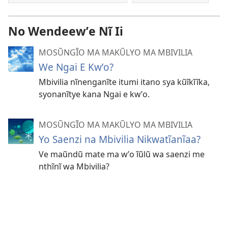
No Wendeewʼe Nĩ Ii
MOSŨNGĨO MA MAKŨLYO MA MBIVILIA
We Ngai E Kwʼo?
Mbivilia nĩnenganĩte itumi itano sya kũĩkĩĩka,
syonanĩtye kana Ngai e kwʼo.
MOSŨNGĨO MA MAKŨLYO MA MBIVILIA
Yo Saenzi na Mbivilia Nikwatĩanĩaa?
Ve maũndũ mate ma wʼo ĩũlũ wa saenzi me
nthĩnĩ wa Mbivilia?