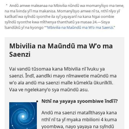
Andũ amwe maleanaa na Mbivilia nũndũ wa momanyĩsyo ma tene,
a
na ma ĩvinda yĩĩ ma makanisa. Momanyĩsyo amwe nĩ ta, nthĩ nĩyo yĩ
katĩkatĩ wa syĩndũ syonthe ila syĩ yayayanĩ na kana Ngai oombie
syĩndũ syonthe kwa mĩthenya thanthatũ ya masaa 24.—Sisya
ĩsandũkũ yĩ na kyongo “
“Mbivilia na Maũndũ ma Wʼo ma Saenzi
.”
Mbivilia na Maũndũ ma Wʼo ma
Saenzi
Vai vandũ tũsomaa kana Mbivilia nĩ ĩvuku ya
saenzi. Ĩndĩ, aandĩki mayo nĩmawetie maũndũ ma
wʼo ala andũ ma saenzi maĩle kũmekĩa ũkunĩkĩli.
Vaa ve ngelekanyʼo sya maũndũ asu.
Nthĩ na yayaya syoombiwe ĩndĩĩ?
Andũ ma saenzi matalĩthasya kana
nthĩ nĩ ta yĩ myaka mbilioni 4 kuma
yoombwa, nayo yayaya na syĩndũ