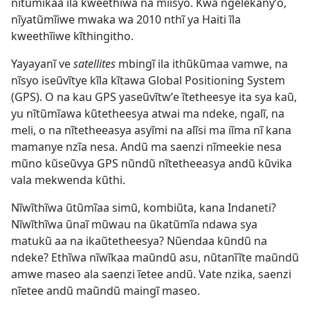
nitũmĩkaa ĩla kweethĩwa na mĩisyo. Kwa ngelekanyʼo,
nĩyatũmĩiwe mwaka wa 2010 nthĩ ya Haiti ĩla
kweethĩiwe kĩthingitho.
Yayayanĩ ve
satellites
mbingĩ ila ithũkũmaa vamwe, na
nĩsyo iseũvĩtye kĩla kĩtawa Global Positioning System
(GPS). O na kau GPS yaseũvĩtwʼe ĩtetheesye ita sya kaũ,
yu nĩtũmĩawa kũtetheesya atwai ma ndeke, ngalĩ, na
meli, o na nĩtetheeasya asyĩmi na alĩsi ma iĩma nĩ kana
mamanye nzĩa nesa. Andũ ma saenzi nĩmeekie nesa
mũno kũseũvya GPS nũndũ nĩtetheeasya andũ kũvika
vala mekwenda kũthi.
Nĩwĩthĩwa ũtũmĩaa simũ, kombiũta, kana Indaneti?
Nĩwĩthĩwa ũnaĩ mũwau na ũkatũmĩa ndawa sya
matukũ aa na ikaũtetheesya? Nũendaa kũndũ na
ndeke? Ethĩwa nĩwĩkaa maũndũ asu, nũtanĩĩte maũndũ
amwe maseo ala saenzi ĩetee andũ. Vate nzika, saenzi
nĩetee andũ maũndũ maingĩ maseo.