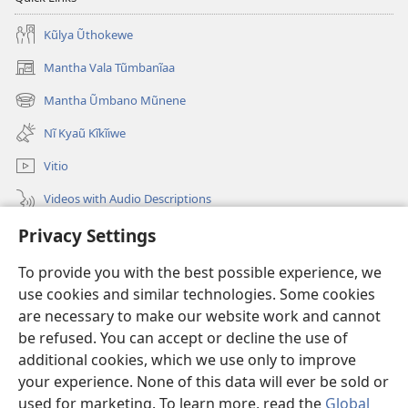
Kũlya Ũthokewe
Mantha Vala Tũmbanĩaa
(opens
new
Mantha Ũmbano Mũnene
(opens
window)
new
Nĩ Kyaũ Kĩkĩiwe
window)
Vitio
Videos with Audio Descriptions
Mantha
Privacy Settings
To provide you with the best possible experience, we
Mĩvothi
(opens
use cookies and similar technologies. Some cookies
new
are necessary to make our website work and cannot
window)
Watchtower LIBRARY INDANETINĨ™
(opens
be refused. You can accept or decline the use of
new
additional cookies, which we use only to improve
®
JW Hub
window)
(opens
your experience. None of this data will ever be sold or
new
used for marketing. To learn more, read the
Global