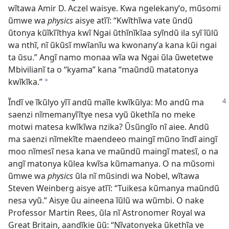
wĩtawa Amir D. Aczel waisye. Kwa ngelekanyʼo, mũsomi
ũmwe wa
physics
aisye atĩĩ: “Kwĩthĩwa vate ũndũ
ũtonya kũĩkĩĩthya kwĩ Ngai ũthĩnĩkĩaa syĩndũ ila syĩ ĩũlũ
wa nthĩ, nĩ ũkũsĩ mwĩanĩu wa kwonanyʼa kana kũi ngai
ta ũsu.” Angĩ namo monaa wĩa wa Ngai ũla ũwetetwe
Mbivilianĩ ta o “kyama” kana “maũndũ matatonya
kwĩkĩka.”
a
Ĩndĩ ve ĩkũlyo yĩĩ andũ maĩle kwĩkũlya: Mo andũ ma
saenzi nĩmemanyĩĩtye nesa vyũ ũkethĩa no meke
motwi matesa kwĩkĩwa nzika? Ũsũngĩo nĩ aiee. Andũ
ma saenzi nĩmekĩte maendeeo maingĩ mũno ĩndĩ aingĩ
moo nĩmesĩ nesa kana ve maũndũ maingĩ matesĩ, o na
angĩ matonya kũlea kwĩsa kũmamanya. O na mũsomi
ũmwe wa
physics
ũla nĩ mũsindi wa Nobel, wĩtawa
Steven Weinberg aisye atĩĩ: “Tuikesa kũmanya maũndũ
nesa vyũ.” Aisye ũu aineena ĩũlũ wa wũmbi. O nake
Professor Martin Rees, ũla nĩ Astronomer Royal wa
Great Britain, aandĩkie ũũ: “Nĩvatonyeka ũkethĩa ve