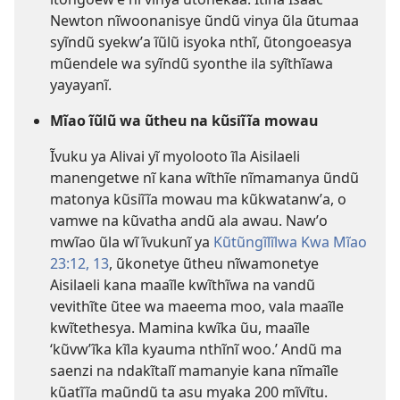
Newton nĩwoonanisye ũndũ vinya ũla ũtumaa
syĩndũ syekwʼa ĩũlũ isyoka nthĩ, ũtongoeasya
mũendele wa syĩndũ syonthe ila syĩthĩawa
yayayanĩ.
Mĩao ĩũlũ wa ũtheu na kũsiĩĩa mowau
Ĩvuku ya Alivai yĩ myolooto ĩla Aisilaeli
manengetwe nĩ kana wĩthĩe nĩmamanya ũndũ
matonya kũsiĩĩa mowau ma kũkwatanwʼa, o
vamwe na kũvatha andũ ala awau. Nawʼo
mwĩao ũla wĩ ĩvukunĩ ya
Kũtũngĩlĩlwa Kwa Mĩao
23:12, 13
, ũkonetye ũtheu nĩwamonetye
Aisilaeli kana maaĩle kwĩthĩwa na vandũ
vevithĩte ũtee wa maeema moo, vala maaĩle
kwĩtethesya. Mamina kwĩka ũu, maaĩle
‘kũvwʼĩka kĩla kyauma nthĩnĩ woo.’ Andũ ma
saenzi na ndakĩtalĩ mamanyie kana nĩmaĩle
kũatĩĩa maũndũ ta asu myaka 200 mĩvĩtu.