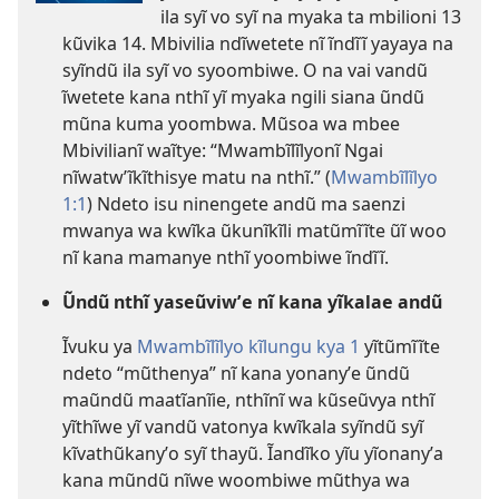
ila syĩ vo syĩ na myaka ta mbilioni 13
kũvika 14. Mbivilia ndĩwetete nĩ ĩndĩĩ yayaya na
syĩndũ ila syĩ vo syoombiwe. O na vai vandũ
ĩwetete kana nthĩ yĩ myaka ngili siana ũndũ
mũna kuma yoombwa. Mũsoa wa mbee
Mbivilianĩ waĩtye: “Mwambĩlĩlyonĩ Ngai
nĩwatwʼĩkĩthisye matu na nthĩ.” (
Mwambĩlĩlyo
1:1
) Ndeto isu ninengete andũ ma saenzi
mwanya wa kwĩka ũkunĩkĩli matũmĩĩte ũĩ woo
nĩ kana mamanye nthĩ yoombiwe ĩndĩĩ.
Ũndũ nthĩ yaseũviwʼe nĩ kana yĩkalae andũ
Ĩvuku ya
Mwambĩlĩlyo kĩlungu kya 1
yĩtũmĩĩte
ndeto “mũthenya” nĩ kana yonanyʼe ũndũ
maũndũ maatĩanĩie, nthĩnĩ wa kũseũvya nthĩ
yĩthĩwe yĩ vandũ vatonya kwĩkala syĩndũ syĩ
kĩvathũkanyʼo syĩ thayũ. Ĩandĩko yĩu yĩonanyʼa
kana mũndũ nĩwe woombiwe mũthya wa