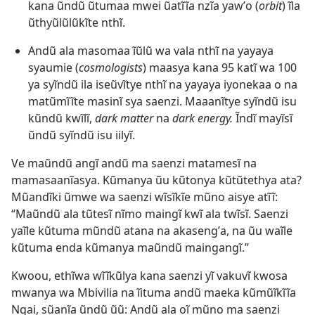
kana ũndũ ũtumaa mwei ũatĩĩa nzĩa yawʼo (
orbit
) ĩla
ũthyũlũlũkĩte nthĩ.
Andũ ala masomaa ĩũlũ wa vala nthĩ na yayaya
syaumie (
cosmologists
) maasya kana 95 katĩ wa 100
ya syĩndũ ila iseũvĩtye nthĩ na yayaya iyonekaa o na
matũmĩĩte masinĩ sya saenzi. Maaanĩtye syĩndũ isu
kũndũ kwĩlĩ,
dark matter
na
dark energy.
Ĩndĩ mayĩsĩ
ũndũ syĩndũ isu iilyĩ.
Ve maũndũ angĩ andũ ma saenzi matamesĩ na
mamasaanĩasya. Kũmanya ũu kũtonya kũtũtethya ata?
Mũandĩki ũmwe wa saenzi wĩsĩkĩe mũno aisye atĩĩ:
“Maũndũ ala tũtesĩ nĩmo maingĩ kwĩ ala twĩsĩ. Saenzi
yaĩle kũtuma mũndũ atana na akasengʼa, na ũu waĩle
kũtuma enda kũmanya maũndũ maingangĩ.”
Kwoou, ethĩwa wĩĩkũlya kana saenzi yĩ vakuvĩ kwosa
mwanya wa Mbivilia na ĩituma andũ maeka kũmũĩkĩĩa
Ngai, sũanĩa ũndũ ũũ: Andũ ala oĩ mũno ma saenzi