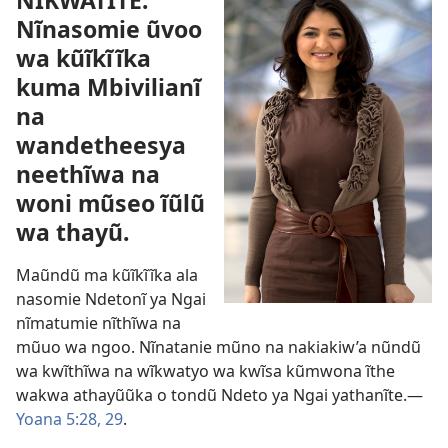
NĨKWATĨTE:
Nĩnasomie ũvoo
wa kũĩkĩĩka
kuma Mbivilianĩ
na
wandetheesya
neethĩwa na
woni mũseo ĩũlũ
wa thayũ.
Maũndũ ma kũĩkĩĩka ala
nasomie Ndetonĩ ya Ngai
nĩmatumie nĩthĩwa na
mũuo wa ngoo. Nĩnatanie mũno na nakiakiw’a nũndũ
wa kwĩthĩwa na wĩkwatyo wa kwĩsa kũmwona ĩthe
wakwa athayũũka o tondũ Ndeto ya Ngai yathanĩte.—
Yoana 5:28, 29
.