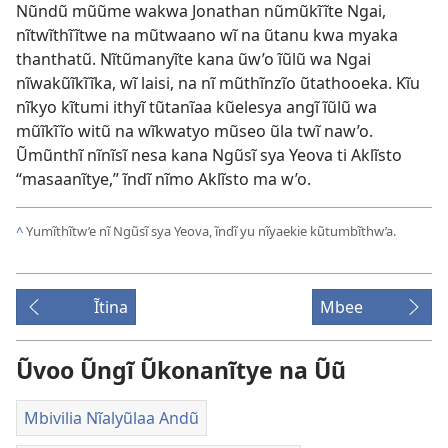
Nũndũ mũũme wakwa Jonathan nũmũkĩĩte Ngai,
nĩtwĩthĩĩtwe na mũtwaano wĩ na ũtanu kwa myaka
thanthatũ. Nĩtũmanyĩte kana ũw’o ĩũlũ wa Ngai
nĩwakũĩkĩĩka, wĩ laisi, na nĩ mũthĩnzĩo ũtathooeka. Kĩu
nĩkyo kĩtumi ithyĩ tũtanĩaa kũelesya angĩ ĩũlũ wa
mũĩkĩĩo witũ na wĩkwatyo mũseo ũla twĩ naw’o.
Ũmũnthĩ nĩnĩsĩ nesa kana Ngũsĩ sya Yeova ti Aklĩsto
“masaanĩtye,” ĩndĩ nĩmo Aklĩsto ma w’o.
^
Yumĩthĩtw’e nĩ Ngũsĩ sya Yeova, ĩndĩ yu nĩyaekie kũtumbĩthw’a.
Ĩtina
Mbee
Ũvoo Ũngĩ Ũkonanĩtye na Ũũ
Mbivilia Nĩalyũlaa Andũ