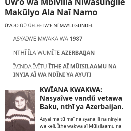
Ũw’o wa Mbivilia Nĩwasũngĩie
Makũlyo Ala Naĩ Namo
ŨVOO ŨŨ ŨELEETW’E NĨ MAYLI GÜNDEL
ASYAIWE MWAKA WA
1987
NTHĨ ĨLA WUMĨTE
AZERBAIJAN
ĨVINDA ĨVĨTU
ĨTHE AĨ MŨISILAAMU NA
INYIA AĨ WA NDĨNI YA AYUTI
KWĨANA KWAKWA:
Nasyaĩwe vandũ vetawa
Baku, nthĩ ya Azerbaijan.
Asyai maitũ maĩ na syana ilĩ na ninyie
wa kelĩ. Ĩthe wakwa aĩ Mũisilaamu na