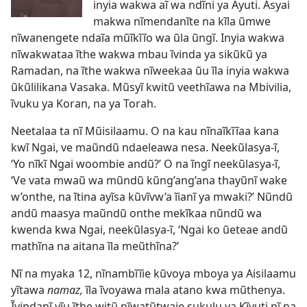
inyia wakwa aĩ wa ndĩni ya Ayuti. Asyai
makwa nĩmendanĩte na kĩla ũmwe
nĩwanengete ndaĩa mũĩkĩĩo wa ũla ũngĩ. Inyia wakwa
nĩwakwataa ĩthe wakwa mbau ĩvinda ya sikũkũ ya
Ramadan, na ĩthe wakwa nĩweekaa ũu ĩla inyia wakwa
ũkũlilikana Vasaka. Mũsyĩ kwitũ veethĩawa na Mbivilia,
ĩvuku ya Koran, na ya Torah.
Neetalaa ta nĩ Mũisilaamu. O na kau nĩnaĩkĩĩaa kana
kwĩ Ngai, ve maũndũ ndaeleawa nesa. Neekũlasya-ĩ,
‘Yo nĩkĩ Ngai woombie andũ?’ O na ĩngĩ neekũlasya-ĩ,
‘Ve vata mwaũ wa mũndũ kũng’ang’ana thayũnĩ wake
w’onthe, na ĩtina ayĩsa kũvĩvw’a ĩianĩ ya mwaki?’ Nũndũ
andũ maasya maũndũ onthe mekĩkaa nũndũ wa
kwenda kwa Ngai, neekũlasya-ĩ, ‘Ngai ko ũeteae andũ
mathĩna na aitana ĩla meũthĩna?’
Nĩ na myaka 12, nĩnambĩĩie kũvoya mboya ya Aisilaamu
yĩtawa
namaz,
ĩla ĩvoyawa mala atano kwa mũthenya.
Ĩvindanĩ yĩu ĩthe witũ nĩwatũtwaie sukulu ya Kĩyuti nĩ na