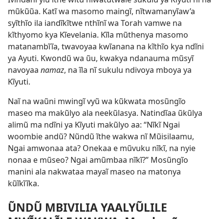
mũkũũa. Katĩ wa masomo maingĩ, nĩtwamanyĩaw’a
syĩthĩo ila iandĩkĩtwe nthĩnĩ wa Torah vamwe na
kĩthyomo kya Kĩevelania. Kĩla mũthenya masomo
matanambĩĩa, twavoyaa kwĩanana na kĩthĩo kya ndĩni
ya Ayuti. Kwondũ wa ũu, kwakya ndanauma mũsyĩ
navoyaa
namaz
, na ĩla nĩ sukulu ndivoya mboya ya
Kĩyuti.
Naĩ na waũni mwingĩ vyũ wa kũkwata mosũngĩo
maseo ma makũlyo ala neekũlasya. Natindĩaa ũkũlya
alimũ ma ndĩni ya Kĩyuti makũlyo aa: “Nĩkĩ Ngai
woombie andũ? Nũndũ ĩthe wakwa nĩ Mũisilaamu,
Ngai amwonaa ata? Onekaa e mũvuku nĩkĩ, na nyie
nonaa e mũseo? Ngai amũmbaa nĩkĩ?” Mosũngĩo
manini ala nakwataa mayaĩ maseo na matonya
kũĩkĩĩka.
ŨNDŨ MBIVILIA YAALYŨLILE