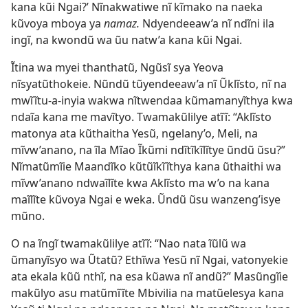
kana kũi Ngai?’ Nĩnakwatiwe nĩ kĩmako na naeka
kũvoya mboya ya
namaz.
Ndyendeeaw’a nĩ ndĩni ila
ingĩ, na kwondũ wa ũu natw’a kana kũi Ngai.
Ĩtina wa myei thanthatũ, Ngũsĩ sya Yeova
nĩsyatũthokeie. Nũndũ tũyendeeaw’a nĩ Ũklĩsto, nĩ na
mwĩĩtu-a-inyia wakwa nĩtwendaa kũmamanyĩthya kwa
ndaĩa kana me mavĩtyo. Twamakũlilye atĩĩ: “Aklĩsto
matonya ata kũthaitha Yesũ, ngelany’o, Meli, na
mĩvw’anano, na ĩla Mĩao Ĩkũmi ndĩtĩkĩlĩtye ũndũ ũsu?”
Nĩmatũmĩie Maandĩko kũtũĩkĩĩthya kana ũthaithi wa
mĩvw’anano ndwaĩlĩte kwa Aklĩsto ma w’o na kana
maĩlĩte kũvoya Ngai e weka. Ũndũ ũsu wanzeng’isye
mũno.
O na ĩngĩ twamakũlilye atĩĩ: “Nao nata ĩũlũ wa
ũmanyĩsyo wa Ũtatũ? Ethĩwa Yesũ nĩ Ngai, vatonyekie
ata ekala kũũ nthĩ, na esa kũawa nĩ andũ?” Masũngĩie
makũlyo asu matũmĩĩte Mbivilia na matũelesya kana