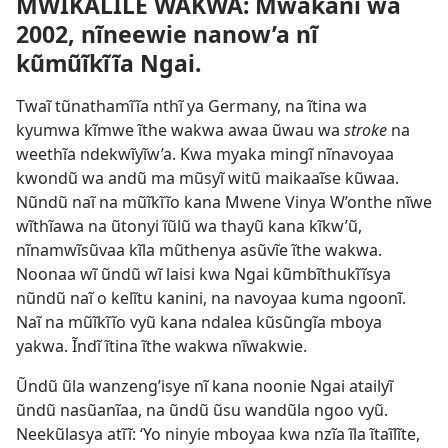
MWĨKALĨLE WAKWA: Mwakanĩ wa
2002, nĩneewie nanow’a nĩ
kũmũĩkĩĩa Ngai.
Twaĩ tũnathamĩĩa nthĩ ya Germany, na ĩtina wa
kyumwa kĩmwe ĩthe wakwa awaa ũwau wa
stroke
na
weethĩa ndekwĩyĩw’a. Kwa myaka mingĩ nĩnavoyaa
kwondũ wa andũ ma mũsyĩ witũ maikaaĩse kũwaa.
Nũndũ naĩ na mũĩkĩĩo kana Mwene Vinya W’onthe nĩwe
wĩthĩawa na ũtonyi ĩũlũ wa
thayũ kana kĩkw’ũ,
nĩnamwĩsũvaa kĩla mũthenya asũvĩe ĩthe wakwa.
Noonaa wĩ ũndũ wĩ laisi kwa Ngai kũmbĩthukĩĩsya
nũndũ naĩ o kelĩtu kanini, na navoyaa kuma ngoonĩ.
Naĩ na mũĩkĩĩo vyũ kana ndalea kũsũngĩa mboya
yakwa. Ĩndĩ ĩtina ĩthe wakwa nĩwakwie.
Ũndũ ũla wanzeng’isye nĩ kana noonie Ngai atailyĩ
ũndũ nasũanĩaa, na ũndũ ũsu wandũla ngoo vyũ.
Neekũlasya atĩĩ: ‘Yo ninyie mboyaa kwa nzĩa ĩla ĩtaĩlĩte,