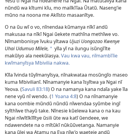
Yesũ ti Ngai na ndeanene na Ngai. Na matũtavya kana
nũndũ wa kĩtumi kĩu, mo maiĩkĩĩaa Ũtatũ. Naseng’ie
mũno na noona me Aklĩsto masaanĩtye.
O na ũu wĩ o vo, nĩnendaa kũmanya nĩkĩ andũ
makusaa na nĩkĩ Ngai ũekete mathĩna methĩwe vo.
Nĩmambonisye ĩvuku yĩtawa
Ujuzi Uongozao Kwenye
Uhai Udumuo Milele,
yĩla yĩ na ilungu isũngĩĩte
*
makũlyo ala neekũlasya.
Vau kwa vau, nĩmambĩĩie
kwĩmanyĩsya Mbivilia nakwa.
Kĩla ĩvinda tũyĩmanyĩsya, nĩnakwataa mosũngĩo maseo
kuma Mbivilianĩ. Nĩnamanyie kana ĩsyĩtwa ya Ngai nĩ
Yeova. (
Savuli 83:18
) O na namanya kana ndaĩa yake ĩla
nene vyũ nĩ wendo. (
1 Yoana 4:8
) O na nĩnamanyie
kana oombie mũndũ nũndũ nĩwendaa syũmbe ingĩ
syĩthĩwe thayũ take. Nĩnesie kũelewa kana o na kau
Ngai nĩwĩtĩkĩlĩtye ũsili ũte wa katĩ ũendeee, we
ndawendete na o mĩtũkĩ nũkũũvetanga. Namanyie
kana ũlei wa Atamu na Eva nĩw’o waeteie andũ