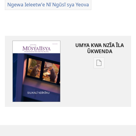
Ngewa Ieleetwʼe Nĩ Ngũsĩ sya Yeova
UMYA KWA NZĨA ĨLA
ŨKWENDA
Nyuva
nzĩa
ĩla
ũkwenda
kumya
nayo
MŨSYAĨĨSYA
Silikalĩ
Ndĩkĩĩku