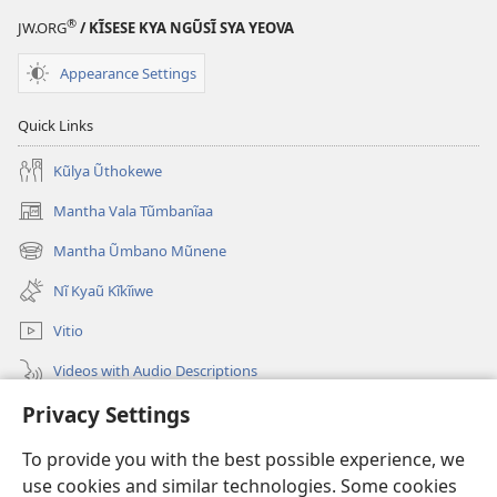
®
JW.ORG
/ KĨSESE KYA NGŨSĨ SYA YEOVA
Appearance Settings
Quick Links
Kũlya Ũthokewe
Mantha Vala Tũmbanĩaa
(opens
new
Mantha Ũmbano Mũnene
(opens
window)
new
Nĩ Kyaũ Kĩkĩiwe
window)
Vitio
Videos with Audio Descriptions
Privacy Settings
Mantha
To provide you with the best possible experience, we
Mĩvothi
(opens
use cookies and similar technologies. Some cookies
new