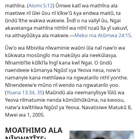
mathĩna. (
Alomi 5:12
) Ũmwe katĩ wa mathĩna ala
maetiwe nĩ ũlei ũsu nĩ kĩkw’ũ kya endwa maitũ, ta
ũndũ ĩthe wakwa wakwie. Ĩndĩ o na vailyĩ ũu, Ngai
akavetanga mathĩna nthĩnĩ wa nthĩ nzaũ ĩla yĩ vakuvĩ,
na aithayũũkya ala makwie.
—
Meko ma Atũmwa 24:15
.
Ũw’o wa Mbivilia nĩwaminie waũni ũla naĩ naw’o wa
kũkwata mosũngĩo ma makũlyo ala neekũlasya.
Nĩnambĩĩie kũĩkĩĩa ĩngĩ kana kwĩ Ngai. O ũndũ
naendeeie kũmanya Ngũsĩ sya Yeova nesa, now’o
namanyie kana methĩawa na ngwatanĩo nthĩ yonthe.
Nĩnendeeiw’e mũno nĩ wendo na ngwatanĩo yoo.
(
Yoana 13:34, 35
) Maũndũ ala neemanyĩisye ĩũlũ wa
Yeova nĩmatumie nenda kũmũthũkũma, na kwoou,
natw’a kwĩthĩwa Ngũsĩ ya Yeova. Navatisiwe Matukũ 8,
Mwei wa 1, 2005.
MOATHIMO ALA