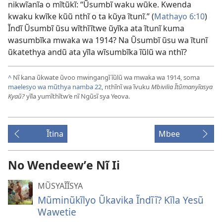
nikwĩanĩa o mĩtũkĩ: “Ũsumbĩ waku wũke. Kwenda
kwaku kwĩke kũũ nthĩ o ta kũya ĩtunĩ.” (
Mathayo 6:10
)
Ĩndĩ Ũsumbĩ ũsu wĩthĩĩtwe ũyĩka ata ĩtunĩ kuma
wasumbĩka mwaka wa 1914? Na Ũsumbĩ ũsu wa ĩtunĩ
ũkatethya andũ ata yĩla wĩsumbĩka ĩũlũ wa nthĩ?
^
Nĩ kana ũkwate ũvoo mwingangĩ ĩũlũ wa mwaka wa 1914, soma
maelesyo wa mũthya namba 22
, nthĩnĩ wa ĩvuku
Mbivilia Ĩtũmanyĩasya
Kyaũ?
yĩla yumĩthĩtw’e nĩ Ngũsĩ sya Yeova.
Ĩtina
Mbee
No Wendeewʼe Nĩ Ii
MŨSYAĨĨSYA
Mũminũkĩlyo Ũkavika Ĩndĩĩ? Kĩla Yesũ
Wawetie