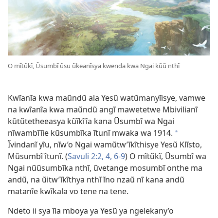
O mĩtũkĩ, Ũsumbĩ ũsu ũkeanĩsya kwenda kwa Ngai kũũ nthĩ
Kwĩanĩa kwa maũndũ ala Yesũ watũmanyĩisye, vamwe
na kwĩanĩa kwa maũndũ angĩ mawetetwe Mbivilianĩ
kũtũtetheeasya kũĩkĩĩa kana Ũsumbĩ wa Ngai
nĩwambĩĩie kũsumbĩka ĩtunĩ mwaka wa 1914.
*
Ĩvindanĩ yĩu, nĩw’o Ngai wamũtw’ĩkĩthisye Yesũ Klĩsto,
Mũsumbĩ ĩtunĩ. (
Savuli 2:2,
4,
6-9
) O mĩtũkĩ, Ũsumbĩ wa
Ngai nũũsumbĩka nthĩ, ũvetange mosumbĩ onthe ma
andũ, na ũitw’ĩkĩthya nthĩ ĩno nzaũ nĩ kana andũ
matanĩe kwĩkala vo tene na tene.
Ndeto ii sya ĩla mboya ya Yesũ ya ngelekany’o