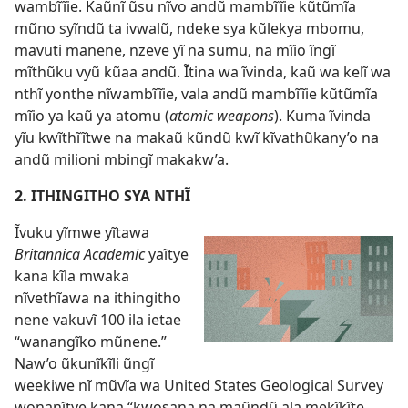
wambĩĩie. Kaũnĩ ũsu nĩvo andũ mambĩĩie kũtũmĩa
mũno syĩndũ ta ivwalũ, ndeke sya kũlekya mbomu,
mavuti manene, nzeve yĩ na sumu, na mĩio ĩngĩ
mĩthũku vyũ kũaa andũ. Ĩtina wa ĩvinda, kaũ wa kelĩ wa
nthĩ yonthe nĩwambĩĩie, vala andũ mambĩĩie kũtũmĩa
mĩio ya kaũ ya atomu (
atomic weapons
). Kuma ĩvinda
yĩu kwĩthĩĩtwe na makaũ kũndũ kwĩ kĩvathũkany’o na
andũ milioni mbingĩ makakw’a.
2. ITHINGITHO SYA NTHĨ
Ĩvuku yĩmwe yĩtawa
Britannica Academic
yaĩtye
kana kĩla mwaka
nĩvethĩawa na ithingitho
nene vakuvĩ 100 ila ietae
“wanangĩko mũnene.”
Naw’o ũkunĩkĩli ũngĩ
weekiwe nĩ mũvĩa wa United States Geological Survey
wonanĩtye kana “kwosana na maũndũ ala mekĩkĩte