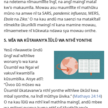
na ndetema nĩmaumĩlĩte ĩngĩ, na angĩ maingĩ mataĩ
kw’o makaumĩla. Mowau asu maumĩlĩte nĩ mathũku
mũno na amwe nĩ ta SARS,
pandemic influenza
, MERS,
Ebola
na
Zika
.’ O na kau andũ ma saenzi na matakĩtalĩ
nĩmekĩte ũkunĩkĩli mwingĩ nĩ kana mamine mowau,
nĩmaemetwe nĩ kũkwata ndawa sya mowau onthe.
5. WĨA WA KŨTAVANY’A ĨŨLŨ WA NTHĨ YONTHE
Yesũ nĩwawetie ũndũ
ũngĩ waĩ wĩthĩwe
wonany’o wa kana
Ũsumbĩ wa Ngai wĩ
vakuvĩ kwambĩĩa
kũsumbĩka. Aisye atĩĩ:
“Ũvoo ũũ mũseo wa
Ũsumbĩ ũkatavanw’a nthĩ yonthe wĩthĩwe ũkũsĩ kwa
mbaĩ syonthe, na ĩndĩ mũthya ũivika.” (
Mathayo 24:14
)
O na kau ĩũlũ wa nthĩ kwĩ mathĩna maingĩ, andũ mbee
wa milioni nyanya kuma nthĩ syĩ kĩvathũkany’o