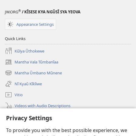
Ngai
nĩ
®
JW.ORG
/ KĨSESE KYA NGŨSĨ SYA YEOVA
Kyaũ?
Appearance Settings
Quick Links
Kũlya Ũthokewe
Mantha Vala Tũmbanĩaa
(opens
new
Mantha Ũmbano Mũnene
(opens
window)
new
Nĩ Kyaũ Kĩkĩiwe
window)
Vitio
Videos with Audio Descriptions
Mantha
Privacy Settings
To provide you with the best possible experience, we
Mĩvothi
(opens