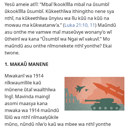
Yesũ ameie atĩĩ: “Mbaĩ ĩkookĩlĩla mbaĩ na ũsumbĩ
ũkookĩlĩla ũsumbĩ. Kũkeethĩwa ithingitho nene sya
nthĩ, na kũkeethĩwa ũnyivu wa lĩu kũũ na kũũ na
mowau ma kũkwatanw’a.” (
Luka 21:10, 11
) Maũndũ
asu onthe me vamwe maĩ maseũvye wonany’o wĩ
ũtheinĩ wa kana “Ũsumbĩ wa Ngai wĩ vakuvĩ.” Mo
maũndũ asu onthe nĩmonekete nthĩ yonthe? Ekai
twone.
1. MAKAŨ MANENE
Mwakanĩ wa 1914
nĩkwaumĩlile kaũ
mũnene ũtaĩ waaĩthĩwa
ĩngĩ. Mavinda maingĩ
asomi maasya kana
mwaka wa 1914 maũndũ
ĩũlũ wa nthĩ nĩmaalyũkile
mũno, nũndũ nĩw’o kaũ wa mbee wa nthĩ yonthe