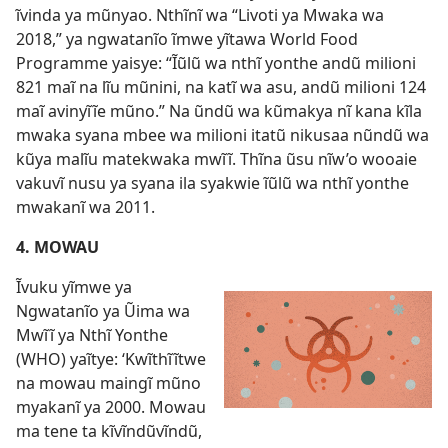
ĩvinda ya mũnyao. Nthĩnĩ wa “Livoti ya Mwaka wa
2018,” ya ngwatanĩo ĩmwe yĩtawa World Food
Programme yaisye: “Ĩũlũ wa nthĩ yonthe andũ milioni
821 maĩ na lĩu mũnini, na katĩ wa asu, andũ milioni 124
maĩ avinyĩĩe mũno.” Na ũndũ wa kũmakya nĩ kana kĩla
mwaka syana mbee wa milioni itatũ nikusaa nũndũ wa
kũya malĩu matekwaka mwĩĩ. Thĩna ũsu nĩw’o wooaie
vakuvĩ nusu ya syana ila syakwie ĩũlũ wa nthĩ yonthe
mwakanĩ wa 2011.
4. MOWAU
Ĩvuku yĩmwe ya
Ngwatanĩo ya Ũima wa
Mwĩĩ ya Nthĩ Yonthe
(WHO) yaĩtye: ‘Kwĩthĩĩtwe
na mowau maingĩ mũno
myakanĩ ya 2000. Mowau
ma tene ta kĩvĩndũvĩndũ,