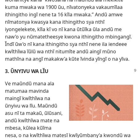
kuma mwaka wa 1900 ũu, nĩvatonyeka vakaumĩlaa
ithingitho ingĩ nene ta 16 kĩla mwaka.” Andũ amwe
nĩmatonya kwasya kana ithingitho sya nthĩ
iyongelekete, kĩla kĩ vo nĩ kana ũtũĩka ũla andũ me
naw’o yu nũmatetheesye kwona ithingitho mbingangĩ.
Ĩndĩ ũw’o nĩ kana ithingitho sya nthĩ nene ila iendeee
kwĩthĩwa ĩũlũ wa nthĩ nitumĩte andũ aingĩ mũno
mathĩna na angĩ makakw’a kũte ĩvinda yĩngĩ o na yĩva.
3. ŨNYIVU WA LĨU
Ve maũndũ mana ala
matumaa mavinda
maingĩ kwĩthĩwa na
ũnyivu wa lĩu. Maũndũ
asu nĩ ta makaũ, ũlũsani,
andũ kwĩthĩwa mate na
mbesa, kũlea kũĩma
nesa, o na kwĩthĩwa matesĩ kwĩyũmbany’a kwondũ wa