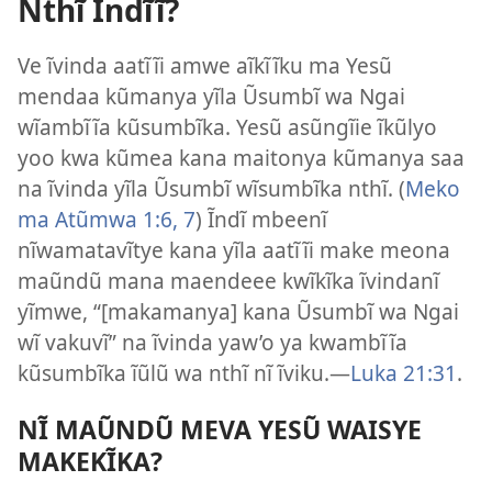
Nthĩ Ĩndĩĩ?
Ve ĩvinda aatĩĩi amwe aĩkĩĩku ma Yesũ
mendaa kũmanya yĩla Ũsumbĩ wa Ngai
wĩambĩĩa kũsumbĩka. Yesũ asũngĩie ĩkũlyo
yoo kwa kũmea kana maitonya kũmanya saa
na ĩvinda yĩla Ũsumbĩ wĩsumbĩka nthĩ. (
Meko
ma Atũmwa 1:6, 7
) Ĩndĩ mbeenĩ
nĩwamatavĩtye kana yĩla aatĩĩi make meona
maũndũ mana maendeee kwĩkĩka ĩvindanĩ
yĩmwe, “[makamanya] kana Ũsumbĩ wa Ngai
wĩ vakuvĩ” na ĩvinda yaw’o ya kwambĩĩa
kũsumbĩka ĩũlũ wa nthĩ nĩ ĩviku.—
Luka 21:31
.
NĨ MAŨNDŨ MEVA YESŨ WAISYE
MAKEKĨKA?