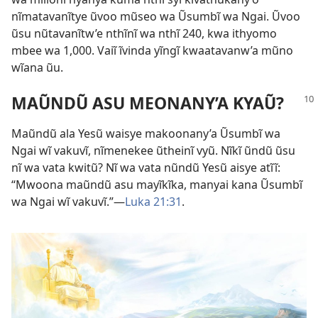
nĩmatavanĩtye ũvoo mũseo wa Ũsumbĩ wa Ngai. Ũvoo
ũsu nũtavanĩtw’e nthĩnĩ wa nthĩ 240, kwa ithyomo
mbee wa 1,000. Vaiĩ ĩvinda yĩngĩ kwaatavanw’a mũno
wĩana ũu.
MAŨNDŨ ASU MEONANY’A KYAŨ?
Maũndũ ala Yesũ waisye makoonany’a Ũsumbĩ wa
Ngai wĩ vakuvĩ, nĩmenekee ũtheinĩ vyũ. Nĩkĩ ũndũ ũsu
nĩ wa vata kwitũ? Nĩ wa vata nũndũ Yesũ aisye atĩĩ:
“Mwoona maũndũ asu mayĩkĩka, manyai kana Ũsumbĩ
wa Ngai wĩ vakuvĩ.”—
Luka 21:31
.