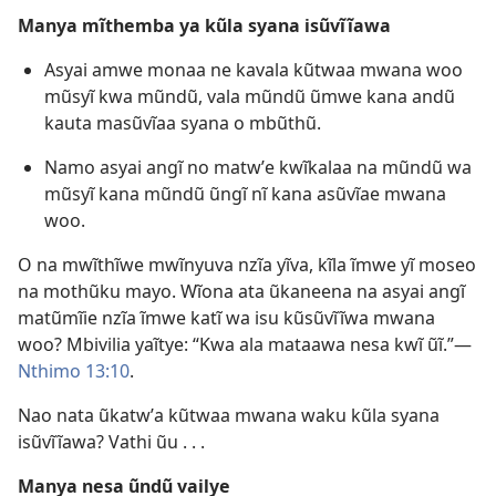
Manya mĩthemba ya kũla syana isũvĩĩawa
Asyai amwe monaa ne kavala kũtwaa mwana woo
mũsyĩ kwa mũndũ, vala mũndũ ũmwe kana andũ
kauta masũvĩaa syana o mbũthũ.
Namo asyai angĩ no matwʼe kwĩkalaa na mũndũ wa
mũsyĩ kana mũndũ ũngĩ nĩ kana asũvĩae mwana
woo.
O na mwĩthĩwe mwĩnyuva nzĩa yĩva, kĩla ĩmwe yĩ moseo
na mothũku mayo. Wĩona ata ũkaneena na asyai angĩ
matũmĩie nzĩa ĩmwe katĩ wa isu kũsũvĩĩwa mwana
woo? Mbivilia yaĩtye: “Kwa ala mataawa nesa kwĩ ũĩ.”—
Nthimo 13:10
.
Nao nata ũkatwʼa kũtwaa mwana waku kũla syana
isũvĩĩawa? Vathi ũu . . .
Manya nesa ũndũ vailye