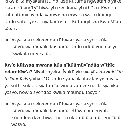
kĩkwĩkĩka myakanĩ ĩsu no kĩse kũtuma ngwatanĩo yake
na andũ angĩ yĩthĩwa yĩ nzeo kana yĩ nthũku. Kwoou
tata ũtũmĩe ĩvinda vamwe na mwana waku kaingĩ
ũndũ vatonyeka myakanĩ ĩsu.—Kũtũngĩlĩlwa Kwa Mĩao
6:6, 7.
Asyai ala mekwenda kũtwaa syana syoo kũla
isũvĩĩawa nĩmaĩle kũsũanĩa ũndũ ndũũ yoo nasyo
ĩkwĩkala meeka ũu.
Kwʼo kũtwaa mwana kũu nĩkũũmũvĩndũa wĩthĩe
ndambĩwʼa?
Nĩvatonyeka. Ĩvukũ yĩmwe yĩtawa
Hold On
to Your Kids
yaĩtye: “O ũndũ syana ila itavikĩĩsye myaka
ya kũthi sukulu syatũmĩa ĩvinda vamwe na ila sya ĩika
yasyo, nowʼo syendaa kwĩka maũndũ tasyo.”
Asyai ala mekwenda kũtwaa syana syoo kũla
isũvĩĩawa nĩmaĩle kũsũanĩa ethĩwa nĩmeũvota
kũendeea kwĩthĩwa me na ũkũmũ ũla mũnene ĩũlũ
wasyo.