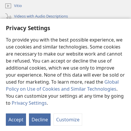
Vitio
Videos with Audio Descriptions
Privacy Settings
Mantha
To provide you with the best possible experience, we
Mĩvothi
(opens
use cookies and similar technologies. Some cookies
new
are necessary to make our website work and cannot
window)
Watchtower LIBRARY INDANETINĨ™
be refused. You can accept or decline the use of
(opens
new
additional cookies, which we use only to improve
®
JW Hub
window)
(opens
your experience. None of this data will ever be sold or
new
used for marketing. To learn more, read the
Global
window)
Policy on Use of Cookies and Similar Technologies
.
You can customize your settings at any time by going
Copyright
© 2026 Watch Tower Bible and Tract Society of Pennsylvania.
to
Privacy Settings
.
MĨAO YA KŨTŨMĨA
|
SERA YA FARAGHA
|
PRIVACY SETTINGS
Accept
Decline
Customize