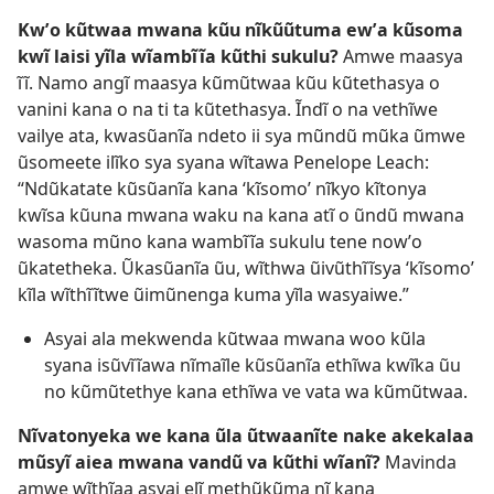
Kwʼo kũtwaa mwana kũu nĩkũũtuma ewʼa kũsoma
kwĩ laisi yĩla wĩambĩĩa kũthi sukulu?
Amwe maasya
ĩĩ. Namo angĩ maasya kũmũtwaa kũu kũtethasya o
vanini kana o na ti ta kũtethasya. Ĩndĩ o na vethĩwe
vailye ata, kwasũanĩa ndeto ii sya mũndũ mũka ũmwe
ũsomeete ilĩko sya syana wĩtawa Penelope Leach:
“Ndũkatate kũsũanĩa kana ‘kĩsomo’ nĩkyo kĩtonya
kwĩsa kũuna mwana waku na kana atĩ o ũndũ mwana
wasoma mũno kana wambĩĩa sukulu tene nowʼo
ũkatetheka. Ũkasũanĩa ũu, wĩthwa ũivũthĩĩsya ‘kĩsomo’
kĩla wĩthĩĩtwe ũimũnenga kuma yĩla wasyaiwe.”
Asyai ala mekwenda kũtwaa mwana woo kũla
syana isũvĩĩawa nĩmaĩle kũsũanĩa ethĩwa kwĩka ũu
no kũmũtethye kana ethĩwa ve vata wa kũmũtwaa.
Nĩvatonyeka we kana ũla ũtwaanĩte nake akekalaa
mũsyĩ aiea mwana vandũ va kũthi wĩanĩ?
Mavinda
amwe wĩthĩaa asyai elĩ methũkũma nĩ kana