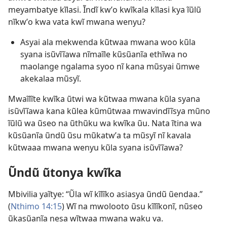
meyambatye kĩlasi. Ĩndĩ kwʼo kwĩkala kĩlasi kya ĩũlũ
nĩkwʼo kwa vata kwĩ mwana wenyu?
Asyai ala mekwenda kũtwaa mwana woo kũla
syana isũvĩĩawa nĩmaĩle kũsũanĩa ethĩwa no
maolange ngalama syoo nĩ kana mũsyai ũmwe
akekalaa mũsyĩ.
Mwaĩlĩte kwĩka ũtwi wa kũtwaa mwana kũla syana
isũvĩĩawa kana kũlea kũmũtwaa mwavindĩĩsya mũno
ĩũlũ wa ũseo na ũthũku wa kwĩka ũu. Nata ĩtina wa
kũsũanĩa ũndũ ũsu mũkatwʼa ta mũsyĩ nĩ kavala
kũtwaaa mwana wenyu kũla syana isũvĩĩawa?
Ũndũ ũtonya kwĩka
Mbivilia yaĩtye: “Ũla wĩ kĩlĩko asiasya ũndũ ũendaa.”
(
Nthimo 14:15
) Wĩ na mwolooto ũsu kĩlĩkonĩ, nũseo
ũkasũanĩa nesa wĩtwaa mwana waku va.