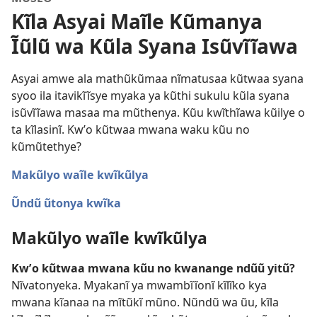
Kĩla Asyai Maĩle Kũmanya
Ĩũlũ wa Kũla Syana Isũvĩĩawa
Asyai amwe ala mathũkũmaa nĩmatusaa kũtwaa syana
syoo ila itavikĩĩsye myaka ya kũthi sukulu kũla syana
isũvĩĩawa masaa ma mũthenya. Kũu kwĩthĩawa kũilye o
ta kĩlasinĩ. Kwʼo kũtwaa mwana waku kũu no
kũmũtethye?
Makũlyo waĩle kwĩkũlya
Ũndũ ũtonya kwĩka
Makũlyo waĩle kwĩkũlya
Kwʼo kũtwaa mwana kũu no kwanange ndũũ yitũ?
Nĩvatonyeka. Myakanĩ ya mwambĩĩonĩ kĩlĩko kya
mwana kĩanaa na mĩtũkĩ mũno. Nũndũ wa ũu, kĩla