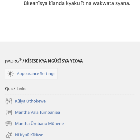
ũkeanĩsya kĩanda kyaku ĩtina wakwata syana.
®
JW.ORG
/ KĨSESE KYA NGŨSĨ SYA YEOVA
Appearance Settings
Quick Links
Kũlya Ũthokewe
Mantha Vala Tũmbanĩaa
(opens
new
Mantha Ũmbano Mũnene
(opens
window)
new
Nĩ Kyaũ Kĩkĩiwe
window)