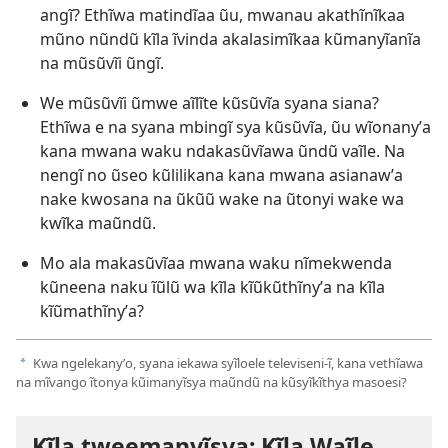
angĩ? Ethĩwa matindĩaa ũu, mwanau akathĩnĩkaa
mũno nũndũ kĩla ĩvinda akalasimĩkaa kũmanyĩanĩa
na mũsũvĩi ũngĩ.
We mũsũvĩi ũmwe aĩlĩte kũsũvĩa syana siana?
Ethĩwa e na syana mbingĩ sya kũsũvĩa, ũu wĩonanyʼa
kana mwana waku ndakasũvĩawa ũndũ vaĩle. Na
nengĩ no ũseo kũlilikana kana mwana asianawʼa
nake kwosana na ũkũũ wake na ũtonyi wake wa
kwĩka maũndũ.
Mo ala makasũvĩaa mwana waku nĩmekwenda
kũneena naku ĩũlũ wa kĩla kĩũkũthĩnyʼa na kĩla
kĩũmathĩnyʼa?
Kwa ngelekanyʼo, syana iekawa syĩloele televiseni-ĩ, kana vethĩawa
a
na mĩvango ĩtonya kũimanyĩsya maũndũ na kũsyĩkĩthya masoesi?
Kĩla tweemanyĩsya: Kĩla Waĩle