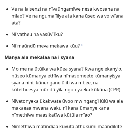
Ve na laisenzi na nĩvaũngamĩwe nesa kwosana na
mĩao? Ve na nguma ĩilye ata kana ũseo wa vo wĩana
ata?
Nĩ vatheu na vasũvĩĩku?
Nĩ maũndũ meva mekawa kũu?
a
Manya ala mekalaa na i syana
Mo me na ũtũĩka wa kũea syana? Kwa ngelekanyʼo,
nũseo kũmanya ethĩwa nĩmasomeete kũmanyĩsya
syana nini, kũnengane ũiiti wa mbee, na
kũtetheesya mũndũ yĩla ngoo yaeka kũkũna (CPR).
Nĩvatonyeka ũkakwata ũvoo mwingangĩ ĩũlũ wa ala
makaeaa mwana waku nĩ kana ũmanye kana
nĩmethĩwa maasikatĩwa kũtũla mĩao?
Nĩmethĩwa matindĩaa kũvuta athũkũmi maandĩkĩte