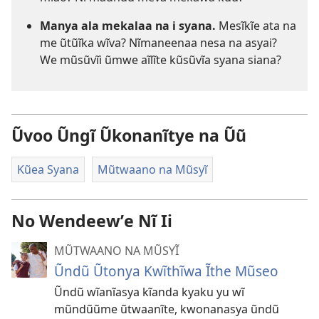
Manya ala mekalaa na i syana.
Mesĩkĩe ata na
me ũtũĩka wĩva? Nĩmaneenaa nesa na asyai?
We mũsũvĩi ũmwe aĩlĩte kũsũvĩa syana siana?
Ũvoo Ũngĩ Ũkonanĩtye na Ũũ
Kũea Syana
Mũtwaano na Mũsyĩ
No Wendeewʼe Nĩ Ii
MŨTWAANO NA MŨSYĨ
Ũndũ Ũtonya Kwĩthĩwa Ĩthe Mũseo
Ũndũ wĩanĩasya kĩanda kyaku yu wĩ
mũndũũme ũtwaanĩte, kwonanasya ũndũ