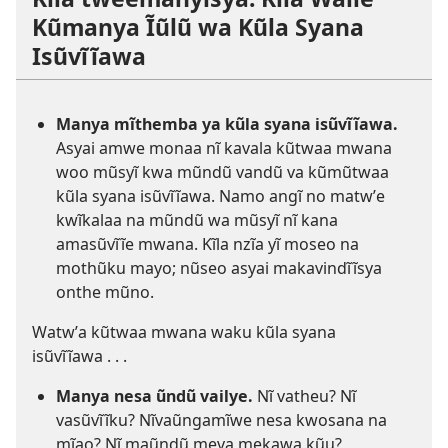
Kũmanya Ĩũlũ wa Kũla Syana
Isũvĩĩawa
Manya mĩthemba ya kũla syana isũvĩĩawa.
Asyai amwe monaa nĩ kavala kũtwaa mwana
woo mũsyĩ kwa mũndũ vandũ va kũmũtwaa
kũla syana isũvĩĩawa. Namo angĩ no matwʼe
kwĩkalaa na mũndũ wa mũsyĩ nĩ kana
amasũvĩĩe mwana. Kĩla nzĩa yĩ moseo na
mothũku mayo; nũseo asyai makavindĩĩsya
onthe mũno.
Watwʼa kũtwaa mwana waku kũla syana
isũvĩĩawa . . .
Manya nesa ũndũ vailye.
Nĩ vatheu? Nĩ
vasũvĩĩku? Nĩvaũngamĩwe nesa kwosana na
mĩao? Nĩ maũndũ meva mekawa kũu?