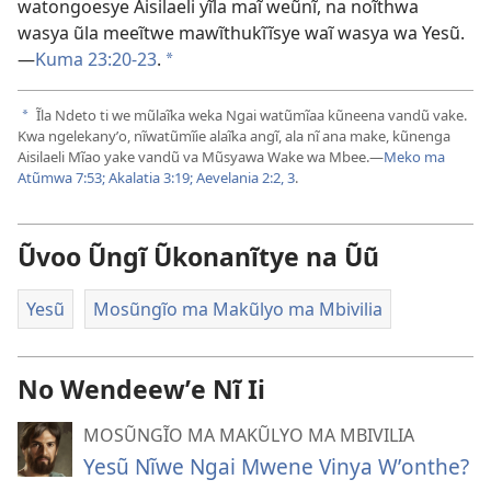
watongoesye Aisilaeli yĩla maĩ weũnĩ, na noĩthwa
wasya ũla meeĩtwe mawĩthukĩĩsye waĩ wasya wa Yesũ.
—
Kuma 23:20-23
.
a
Ĩla Ndeto ti we mũlaĩka weka Ngai watũmĩaa kũneena vandũ vake.
a
Kwa ngelekanyʼo, nĩwatũmĩie alaĩka angĩ, ala nĩ ana make, kũnenga
Aisilaeli Mĩao yake vandũ va Mũsyawa Wake wa Mbee.—
Meko ma
Atũmwa 7:53;
Akalatia 3:19;
Aevelania 2:2, 3
.
Ũvoo Ũngĩ Ũkonanĩtye na Ũũ
Yesũ
Mosũngĩo ma Makũlyo ma Mbivilia
No Wendeewʼe Nĩ Ii
MOSŨNGĨO MA MAKŨLYO MA MBIVILIA
Yesũ Nĩwe Ngai Mwene Vinya Wʼonthe?