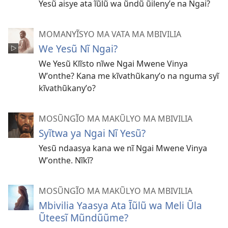
Yesũ aisye ata ĩũlũ wa ũndũ ũilenyʼe na Ngai?
MOMANYĨSYO MA VATA MA MBIVILIA
We Yesũ Nĩ Ngai?
We Yesũ Klĩsto nĩwe Ngai Mwene Vinya
Wʼonthe? Kana me kĩvathũkanyʼo na nguma syĩ
kĩvathũkanyʼo?
MOSŨNGĨO MA MAKŨLYO MA MBIVILIA
Syĩtwa ya Ngai Nĩ Yesũ?
Yesũ ndaasya kana we nĩ Ngai Mwene Vinya
Wʼonthe. Nĩkĩ?
MOSŨNGĨO MA MAKŨLYO MA MBIVILIA
Mbivilia Yaasya Ata Ĩũlũ wa Meli Ũla
Ũteesĩ Mũndũũme?