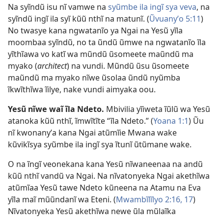
Na syĩndũ isu nĩ vamwe na
syũmbe ila ingĩ sya veva
, na
syĩndũ ingĩ ila syĩ kũũ nthĩ na matunĩ. (
Ũvuanyʼo 5:11
)
No twasye kana ngwatanĩo ya Ngai na Yesũ yĩla
moombaa syĩndũ, no ta ũndũ ũmwe na ngwatanĩo ĩla
yĩthĩawa vo katĩ wa mũndũ ũsomeete maũndũ ma
myako (
architect
) na vundi. Mũndũ ũsu ũsomeete
maũndũ ma myako nĩwe ũsolaa ũndũ nyũmba
ĩkwĩthĩwa ĩilye, nake vundi aimyaka oou.
Yesũ nĩwe waĩ ĩla Ndeto.
Mbivilia yĩiweta ĩũlũ wa Yesũ
atanoka kũũ nthĩ, ĩmwĩtĩte “ĩla Ndeto.” (
Yoana 1:1
) Ũu
nĩ kwonanyʼa kana Ngai atũmĩie Mwana wake
kũvikĩsya syũmbe ila ingĩ sya ĩtunĩ ũtũmane wake.
O na ĩngĩ veonekana kana Yesũ nĩwaneenaa na andũ
kũũ nthĩ vandũ va Ngai. Na nĩvatonyeka Ngai akethĩwa
atũmĩaa Yesũ tawe Ndeto kũneena na Atamu na Eva
yĩla maĩ mũũndanĩ wa Eteni. (
Mwambĩlĩlyo 2:16, 17
)
Nĩvatonyeka Yesũ akethĩwa newe ũla mũlaĩka