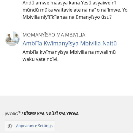
Andũ amwe maasya kana Yesũ asyaiwe nĩ
mũndũ mũka waitavie ate na naĩ o na ĩmwe. Yo
Mbivilia nĩyĩtĩkĩlanaa na ũmanyĩsyo ũsu?
MOMANYĨSYO MA MBIVILIA
Ambĩĩa Kwĩmanyĩsya Mbivilia Naitũ
Ambĩĩa kwĩmanyĩsya Mbivilia na mwalimũ
waku vate ndĩvi.
®
JW.ORG
/ KĨSESE KYA NGŨSĨ SYA YEOVA
Appearance Settings