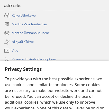
Quick Links
Kũlya Ũthokewe
Mantha Vala Tũmbanĩaa
(opens
new
Mantha Ũmbano Mũnene
(opens
window)
new
Nĩ Kyaũ Kĩkĩiwe
window)
Vitio
Videos with Audio Descriptions
Privacy Settings
Mantha
To provide you with the best possible experience, we
Mĩvothi
(opens
use cookies and similar technologies. Some cookies
new
are necessary to make our website work and cannot
window)
Watchtower LIBRARY INDANETINĨ™
be refused. You can accept or decline the use of
(opens
new
additional cookies, which we use only to improve
®
JW Hub
window)
(opens
your experience. None of this data will ever be sold or