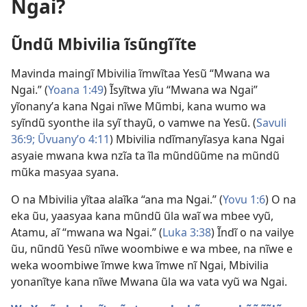
Ngai?
Ũndũ Mbivilia ĩsũngĩĩte
Mavinda maingĩ Mbivilia ĩmwĩtaa Yesũ “Mwana wa
Ngai.” (
Yoana 1:49
) Ĩsyĩtwa yĩu “Mwana wa Ngai”
yĩonanyʼa kana Ngai nĩwe Mũmbi, kana wumo wa
syĩndũ syonthe ila syĩ thayũ, o vamwe na Yesũ. (
Savuli
36:9;
Ũvuanyʼo 4:11
) Mbivilia ndĩmanyĩasya kana Ngai
asyaie mwana kwa nzĩa ta ĩla mũndũũme na mũndũ
mũka masyaa syana.
O na Mbivilia yĩtaa alaĩka “ana ma Ngai.” (
Yovu 1:6
) O na
eka ũu, yaasyaa kana mũndũ ũla waĩ wa mbee vyũ,
Atamu, aĩ “mwana wa Ngai.” (
Luka 3:38
) Ĩndĩ o na vailye
ũu, nũndũ Yesũ nĩwe woombiwe e wa mbee, na nĩwe e
weka woombiwe ĩmwe kwa ĩmwe nĩ Ngai, Mbivilia
yonanĩtye kana nĩwe Mwana ũla wa vata vyũ wa Ngai.