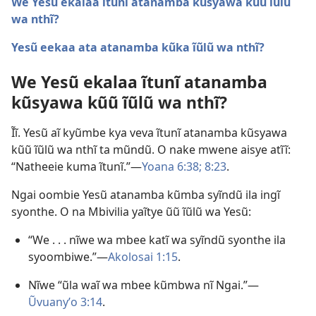
We Yesũ ekalaa ĩtunĩ atanamba kũsyawa kũũ ĩũlũ
wa nthĩ?
Yesũ eekaa ata atanamba kũka ĩũlũ wa nthĩ?
We Yesũ ekalaa ĩtunĩ atanamba
kũsyawa kũũ ĩũlũ wa nthĩ?
Ĩĩ. Yesũ aĩ kyũmbe kya veva ĩtunĩ atanamba kũsyawa
kũũ ĩũlũ wa nthĩ ta mũndũ. O nake mwene aisye atĩĩ:
“Natheeie kuma ĩtunĩ.”—
Yoana 6:38;
8:23
.
Ngai oombie Yesũ atanamba kũmba syĩndũ ila ingĩ
syonthe. O na Mbivilia yaĩtye ũũ ĩũlũ wa Yesũ:
“We . . . nĩwe wa mbee katĩ wa syĩndũ syonthe ila
syoombiwe.”—
Akolosai 1:15
.
Nĩwe “ũla waĩ wa mbee kũmbwa nĩ Ngai.”—
Ũvuanyʼo 3:14
.