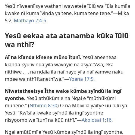
Yesũ nĩweanĩisye wathani wawetete ĩũlũ wa “ũla kumĩla
kwake nĩ kuma ĩvinda ya tene, kuma tene tene.”—
Mika
5:2;
Mathayo 2:4-6
.
Yesũ eekaa ata atanamba kũka ĩũlũ
wa nthĩ?
Aĩ na kĩanda kĩnene mũno ĩtunĩ.
Yesũ aneeneaa
kĩanda kyu ĩvinda yĩla wavoyie na asya: “Asa, eka
nĩthĩwe . . . na ndaĩa ĩla naĩ nayo yĩla naĩ vamwe naku
mbee wa nthĩ ĩtanethĩwa.”—
Yoana 17:5
.
Nĩwatetheeisye Ĩthe wake kũmba syĩndũ ila ingĩ
syonthe.
Yesũ athũkũmie na Ngai e “mũthũkũmi
mũnene.” (
Nthimo 8:30
) O na Mbivilia yaĩtye ũũ ĩũlũ ya
Yesũ: “Kwĩsĩla kwake syĩndũ ila ingĩ syonthe
nĩsyoombiwe ĩtunĩ na kũũ nthĩ.”—
Akolosai 1:16
.
Ngai amũtũmĩie Yesũ kũmba syĩndũ ila ingĩ syonthe.