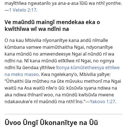
mayĩthĩwa ngwatanĩo ya ana-a-asa ĩũlũ wa nthĩ yonthe.
—
1 Vetelo 2:17
.
Ve maũndũ maingĩ mendekaa eka o
kwĩthĩwa wĩ wa ndĩni na
O na kau Mbivilia nĩyonanĩtye kana andũ nĩmaĩle
kũmbana vamwe maimũthaitha Ngai, ndyonanĩtye
kana mũndũ no amwendeesye Ngai aĩ nũndũ nĩ wa
ndĩni na. Nĩ kana mũndũ etĩkĩlwe nĩ Ngai, no nginya
ndĩni ĩla ũendaa yĩthĩwe
ĩtonya kũmũtetheesya ethĩwe
na meko maseo
. Kwa ngelekanyʼo, Mbivilia yaĩtye:
“Ũthaithi ũla mũtheu na ũte mũvuku methonĩ ma Ngai
waitũ na Asa waitũ nĩwʼo ũũ: kũsũvĩa syana ndiwa na
aka ndiwa thĩnanĩ woo, na mũndũ kwĩsũvĩa mwene
ndakavukwʼe nĩ maũndũ ma nthĩ ĩno.”—
Yakovo 1:27
.
Ũvoo Ũngĩ Ũkonanĩtye na Ũũ