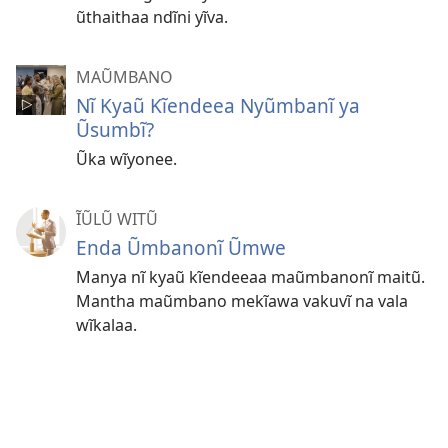
ũthaithaa ndĩni yĩva.
MAŨMBANO
Nĩ Kyaũ Kĩendeea Nyũmbanĩ ya
Ũsumbĩ?
Ũka wĩyonee.
ĨŨLŨ WITŨ
Enda Ũmbanonĩ Ũmwe
Manya nĩ kyaũ kĩendeeaa maũmbanonĩ maitũ.
Mantha maũmbano mekĩawa vakuvĩ na vala
wĩkalaa.