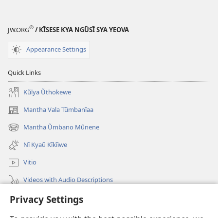
®
JW.ORG
/ KĨSESE KYA NGŨSĨ SYA YEOVA
Appearance Settings
Quick Links
Kũlya Ũthokewe
Mantha Vala Tũmbanĩaa
(opens
new
Mantha Ũmbano Mũnene
(opens
window)
new
Nĩ Kyaũ Kĩkĩiwe
window)
Vitio
Videos with Audio Descriptions
Privacy Settings
Mantha