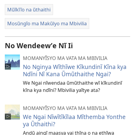
Mũĩkĩĩo na ũthaithi
Mosũngĩo ma Makũlyo ma Mbivilia
No Wendeewʼe Nĩ Ii
MOMANYĨSYO MA VATA MA MBIVILIA
No Nginya Wĩthĩwe Kĩkundinĩ Kĩna kya
Ndĩni Nĩ Kana Ũmũthaithe Ngai?
We Ngai nĩwendaa ũmũthaithe wĩ kĩkundinĩ
kĩna kya ndĩni? Mbivilia yaĩtye ata?
MOMANYĨSYO MA VATA MA MBIVILIA
We Ngai Nĩwĩtĩkĩlaa Mĩthemba Yonthe
ya Ũthaithi?
Andũ aingĩ maasya vai thĩna o na ethĩwa