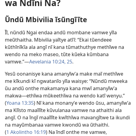
wa Ndĩni Na?
Ũndũ Mbivilia ĩsũngĩĩte
Ĩĩ, nũndũ Ngai endaa andũ mombane vamwe yĩla
meũthaitha. Mbivilia yaĩtye atĩĩ: “Ekai tũendeee
kũthĩnĩkĩa ala angĩ nĩ kana tũmathuthye methĩwe na
wendo na meko maseo, tũte kũeka kũmbana
vamwe.”—
Aevelania 10:24, 25
.
Yesũ oonanisye kana amanyĩwʼa make maĩ methĩwe
me kĩkundi kĩ ngwatanĩo yĩla waisye: “Nũndũ mweeka
ũu andũ onthe makamanya kana mwĩ amanyĩwʼa
makwa—ethĩwa mũkeethĩwa na wendo katĩ wenyu.”
(
Yoana 13:35
) Nĩ kana monanyʼe wendo ũsu, amanyĩwʼa
ma Klĩsto maaĩlĩte kũvulanaa vamwe na athaithi ala
angĩ. O na ĩngĩ maaĩlĩte kwĩthĩwa mavangĩtwe ta ikundi
na mayũmbanaa vamwe kwondũ wa ũthaithi.
(
1 Akolintho 16:19
) Na ĩndĩ onthe me vamwe,