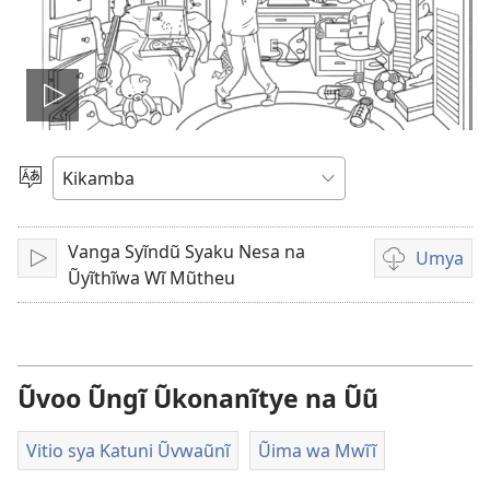
Thaũka
vitio
Nyuva
Kĩthyomo
Vanga Syĩndũ Syaku Nesa na
Umya
Thaũka
Nzĩa
Ũyĩthĩwa Wĩ Mũtheu
syĩ
kĩvathũkanyʼ
sya
kumya
Ũvoo Ũngĩ Ũkonanĩtye na Ũũ
vitio
Vitio sya Katuni Ũvwaũnĩ
Ũima wa Mwĩĩ