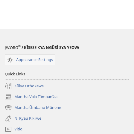
®
JW.ORG
/ KĨSESE KYA NGŨSĨ SYA YEOVA
Appearance Settings
Quick Links
Kũlya Ũthokewe
Mantha Vala Tũmbanĩaa
(opens
new
Mantha Ũmbano Mũnene
(opens
window)
new
Nĩ Kyaũ Kĩkĩiwe
window)
Vitio