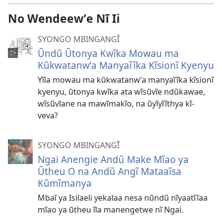
No Wendeewʼe Nĩ Ii
SYONGO MBINGANGĨ
Ũndũ Ũtonya Kwĩka Mowau ma
Kũkwatanwʼa Manyaĩĩka Kĩsionĩ Kyenyu
Yĩla mowau ma kũkwatanwʼa manyaĩĩka kĩsionĩ
kyenyu, ũtonya kwĩka ata wĩsũvĩe ndũkawae,
wĩsũvĩane na mawĩmakĩo, na ũyĩyĩĩthya kĩ-
veva?
SYONGO MBINGANGĨ
Ngai Anengie Andũ Make Mĩao ya
Ũtheu O na Andũ Angĩ Mataaĩsa
Kũmĩmanya
Mbaĩ ya Isilaeli yekalaa nesa nũndũ nĩyaatĩĩaa
mĩao ya ũtheu ĩla manengetwe nĩ Ngai.