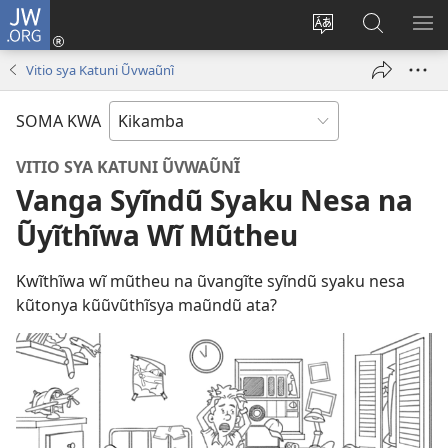
JW.ORG
Lika
(opens
Vĩndũa
Kũmanth
SIS
new
kĩthyomo
Syĩndũ
SY
Vitio sya Katuni Ũvwaũnĩ
window)
kya
Kĩsesenĩ
ILA
kĩsese
kya
SYĨ
SOMA KWA
JW.ORG
VO
VITIO SYA KATUNI ŨVWAŨNĨ
Vanga Syĩndũ Syaku Nesa na
Ũyĩthĩwa Wĩ Mũtheu
Kwĩthĩwa wĩ mũtheu na ũvangĩte syĩndũ syaku nesa
kũtonya kũũvũthĩsya maũndũ ata?