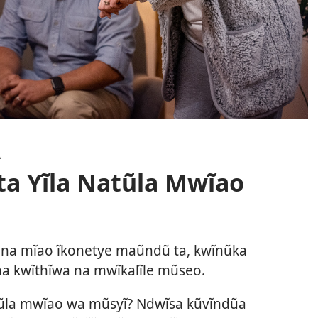
A
a Yĩla Natũla Mwĩao
a na mĩao ĩkonetye maũndũ ta, kwĩnũka
na kwĩthĩwa na mwĩkalĩle mũseo.
tũla mwĩao wa mũsyĩ? Ndwĩsa kũvĩndũa