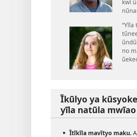
kwĩ 
nũna
“Yĩla
tũnee
ũndũ 
no ma
ũekeo
Ĩkũlyo ya kũsyoke
yĩla natũla mwĩa
Ĩtĩkĩla mavĩtyo maku.
A