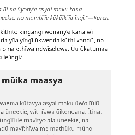
 ũĩ na ũyonyʼa asyai maku kana
 ũneekie, no mambĩĩe kũkũĩkĩĩa ĩngĩ.”—Karen.
 kĩthito kingangĩ wonanyʼe kana wĩ
nda yĩla yĩngĩ ũkwenda kũthi vandũ, no
a o na ethĩwa ndwĩselewa. Ũu ũkatumaa
e ĩngĩ.’
a mũika maasya
 waema kũtavya asyai maku ũwʼo ĩũlũ
la ũneekie, wĩthĩawa ũikengana. Ĩtina,
ũngĩlĩĩle mavĩtyo ala ũneekie, na
dũ mayĩthĩwa me mathũku mũno