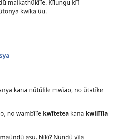
ndũ maikathũkĩĩe. Kĩlungu kĩĩ
ũtonya kwĩka ũu.
sya
ya kana nũtũlile mwĩao, no ũtatĩke
ĩao, no wambĩĩe
kwĩtetea
kana
kwilĩĩla
maũndũ asu. Nĩkĩ? Nũndũ yĩla