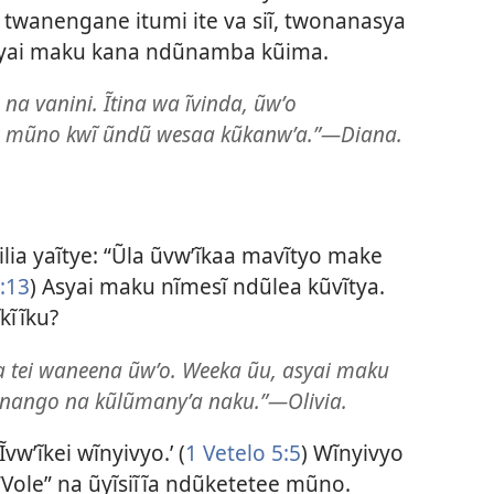
a twanengane itumi ite va siĩ, twonanasya
asyai maku kana ndũnamba kũima.
na vanini. Ĩtina wa ĩvinda, ũwʼo
a mũno kwĩ ũndũ wesaa kũkanwʼa.”—Diana.
lia yaĩtye: “Ũla ũvwʼĩkaa mavĩtyo make
:13
) Asyai maku nĩmesĩ ndũlea kũvĩtya.
kĩĩku?
 tei waneena ũwʼo. Weeka ũu, asyai maku
nango na kũlũmanyʼa naku.”—Olivia.
Ĩvwʼĩkei wĩnyivyo.’ (
1 Vetelo 5:5
) Wĩnyivyo
Vole” na ũyĩsiĩĩa ndũketetee mũno.