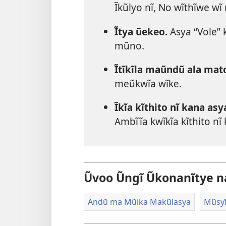
Ĩkũlyo nĩ, No wĩthĩwe wĩ
Ĩtya ũekeo.
Asya “Vole” 
mũno.
Ĩtĩkĩla maũndũ ala ma
meũkwĩa wĩke.
Ĩkĩa kĩthito nĩ kana as
Ambĩĩa kwĩkĩa kĩthito n
Ũvoo Ũngĩ Ũkonanĩtye n
Andũ ma Mũika Makũlasya
Mũsy