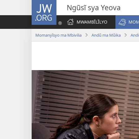
JW.ORG
Ngũsĩ sya Yeova
MWAMBĨLĨLYO
MOM
Momanyĩsyo ma Mbivilia
Andũ ma Mũika
And