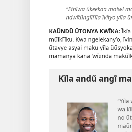
“Ethĩwa ũkeekaa motwi ma
ndwĩtũngĩlĩĩla ĩvĩtyo yĩla
KAŨNDŨ ŨTONYA KWĨKA:
Ĩkĩa
mũĩkĩĩku. Kwa ngelekanyʼo, ĩvi
ũtavye asyai maku yĩla ũũsyok
mamanya kana ‘wĩenda makũĩkĩĩ
Kĩla andũ angĩ m
“Yĩla
wa kĩ
no ũt
maũn