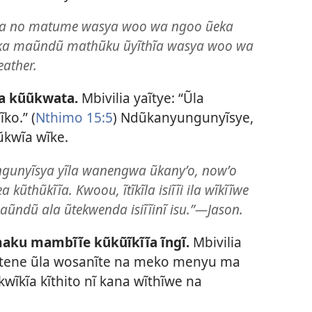
tea no matume wasya woo wa ngoo ũeka
eka maũndũ mathũku ũyĩthĩa wasya woo wa
ather.
ya kũũkwata.
Mbivilia yaĩtye: “Ũla
ĩko.” (
Nthimo 15:5
) Ndũkanyungunyĩsye,
ũkwĩa wĩke.
gunyĩsya yĩla wanengwa ũkanyʼo, nowʼo
thũkĩĩa. Kwoou, ĩtĩkĩla isiĩĩi ila wĩkĩĩwe
ũndũ ala ũtekwenda isiĩĩinĩ isu.”—Jason.
 maku mambĩĩe kũkũĩkĩĩa ĩngĩ.
Mbivilia
a tene ũla wosanĩte na meko menyu ma
kwĩkĩa kĩthito nĩ kana wĩthĩwe na