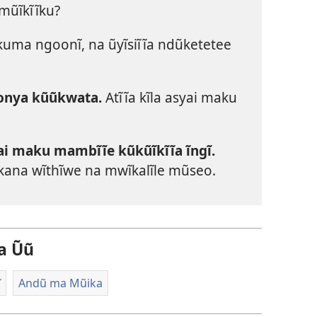
 mũĩkĩĩku?
kuma ngoonĩ, na ũyĩsiĩĩa ndũketetee
tonya kũũkwata.
Atĩĩa kĩla asyai maku
yai maku mambĩĩe kũkũĩkĩĩa ĩngĩ.
ĩ kana wĩthĩwe na mwĩkalĩle mũseo.
a Ũũ
ĩ
Andũ ma Mũika