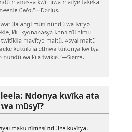
ũndũ manesaa kwĩthĩwa mailye takeka
neenie ũwʼo.”—Darius.
 twatũla angĩ mũtĩ nũndũ wa ĩvĩtyo
kie, kĩu kyonanasya kana tũi aimu
twĩtĩkĩla mavĩtyo maitũ. Asyai maitũ
eke kũtũĩkĩĩa ethĩwa tũitonya kwĩtya
 nũndũ wa kĩla twĩkie.”—Sierra.
leela: Ndonya kwĩka ata
o wa mũsyĩ?
syai maku nĩmesĩ ndũlea kũvĩtya.