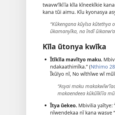
twavwʼĩkĩĩa kĩla kĩneekĩkie kan
kana tũi aimu. Kĩu kyonasya 
“Kũkengana kũyĩsa kũtethya o 
ũkamanyĩka, na ĩndĩ ũikanwʼ
Kĩla ũtonya kwĩka
Ĩtĩkĩla mavĩtyo maku.
Mbivi
ndakaathimĩka.” (
Nthimo 28
Ĩkũlyo nĩ, No wĩthĩwe wĩ mũĩ
“Asyai maku makakwĩwʼĩaa
makaendeea kũkũĩkĩĩa mũ
Ĩtya ũekeo.
Mbivilia yaĩtye: ‘
nĩwendekaa nĩ kana wasye “