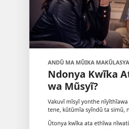
ANDŨ MA MŨIKA MAKŨLASY
Ndonya Kwĩka At
wa Mũsyĩ?
Vakuvĩ mĩsyĩ yonthe nĩyĩthĩaw
tene, kũtũmĩa syĩndũ ta simũ, 
Ũtonya kwĩka ata ethĩwa nĩwa