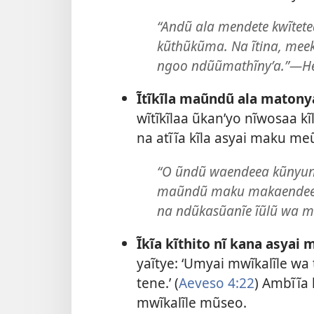
“Andũ ala mendete kwĩte
kũthũkũma. Na ĩtina, me
ngoo ndũũmathĩnyʼa.”—He
Ĩtĩkĩla maũndũ ala maton
wĩtĩkĩlaa ũkanʼyo nĩwosaa kĩl
na atĩĩa kĩla asyai maku me
“O ũndũ waendeea kũnyun
maũndũ maku makaendeea kũ
na ndũkasũanĩe ĩũlũ wa ma
Ĩkĩa kĩthito nĩ kana asyai
yaĩtye: ‘Umyai mwĩkalĩle w
tene.ʼ (
Aeveso 4:22
) Ambĩĩa 
mwĩkalĩle mũseo.