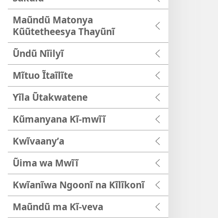
Maũndũ Matonya
Kũũtetheesya Thayũnĩ
Ũndũ Nĩilyĩ
Mĩtuo Ĩtaĩlĩte
Yĩla Ũtakwatene
Kũmanyana Kĩ-mwĩĩ
Kwĩvaanyʼa
Ũima wa Mwĩĩ
Kwĩanĩwa Ngoonĩ na Kĩlĩkonĩ
Maũndũ ma Kĩ-veva