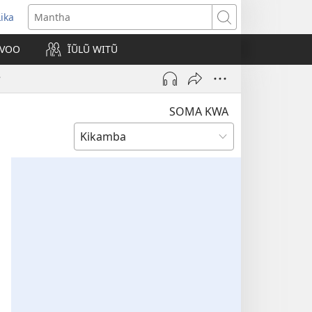
Lika
opens
Mantha
new
VOO
ĨŨLŨ WITŨ
indow)
?
SOMA KWA