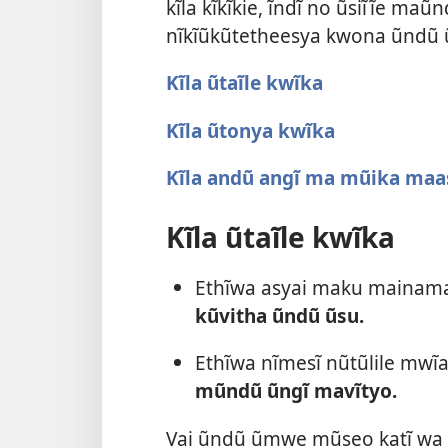
kĩla kĩkĩkie, ĩndĩ no ũsiĩĩe maũ
nĩkĩũkũtetheesya kwona ũndũ 
Kĩla ũtaĩle kwĩka
Kĩla ũtonya kwĩka
Kĩla andũ angĩ ma mũika maa
Kĩla ũtaĩle kwĩka
Ethĩwa asyai maku mainaman
kũvitha ũndũ ũsu.
Ethĩwa nĩmesĩ nũtũlile mw
mũndũ ũngĩ mavĩtyo.
Vai ũndũ ũmwe mũseo katĩ wa 