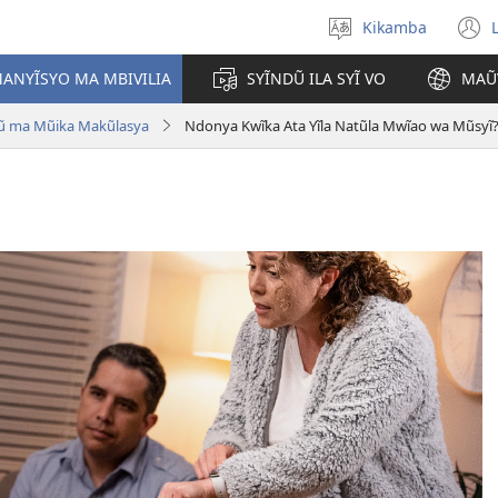
Kikamba
Nyuva
(
kĩthyomo
ANYĨSYO MA MBIVILIA
SYĨNDŨ ILA SYĨ VO
MAŨ
w
ũ ma Mũika Makũlasya
Ndonya Kwĩka Ata Yĩla Natũla Mwĩao wa Mũsyĩ