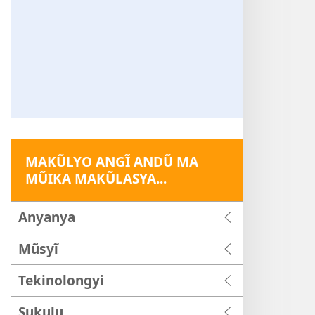
MAKŨLYO ANGĨ ANDŨ MA
MŨIKA MAKŨLASYA...
Anyanya
Mũsyĩ
Tekinolongyi
Sukulu