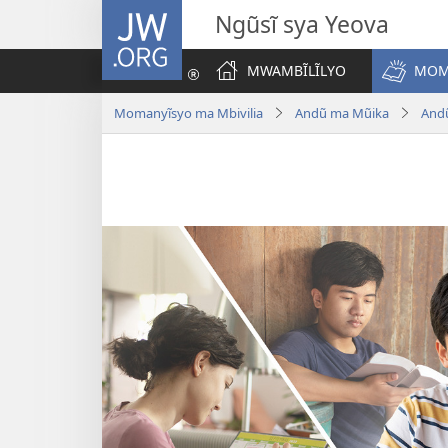
JW.ORG
Ngũsĩ sya Yeova
MWAMBĨLĨLYO
MOM
Momanyĩsyo ma Mbivilia
Andũ ma Mũika
And