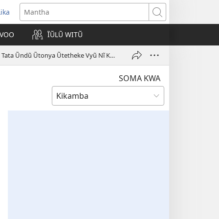
Lika
opens
Mantha
new
VOO
ĨŨLŨ WITŨ
indow)
Mbivilia Ĩtonya Kũndethya Ata?—Kĩlungu kya 3: Tata Ũndũ Ũtonya Ũtetheke Vyũ Nĩ Kũsoma Mbivilia
SOMA KWA