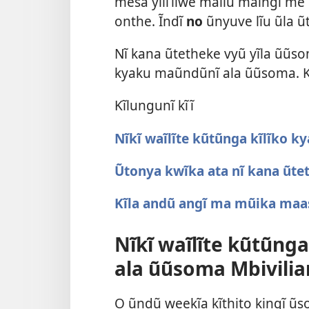
mesa yilĩĩlwe malĩu maingĩ me
onthe. Ĩndĩ
no
ũnyuve lĩu ũla 
Nĩ kana ũtetheke vyũ yĩla ũũso
kyaku maũndũnĩ ala ũũsoma. Kĩ
Kĩlungunĩ kĩĩ
Nĩkĩ waĩlĩte kũtũnga kĩlĩko 
Ũtonya kwĩka ata nĩ kana ũte
Kĩla andũ angĩ ma mũika maa
Nĩkĩ waĩlĩte kũtũng
ala ũũsoma Mbivilia
O ũndũ weekĩa kĩthito kingĩ ũ