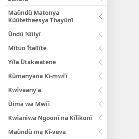
Maũndũ Matonya
Kũũtetheesya Thayũnĩ
Ũndũ Nĩilyĩ
Mĩtuo Ĩtaĩlĩte
Yĩla Ũtakwatene
Kũmanyana Kĩ-mwĩĩ
Kwĩvaanyʼa
Ũima wa Mwĩĩ
Kwĩanĩwa Ngoonĩ na Kĩlĩkonĩ
Maũndũ ma Kĩ-veva