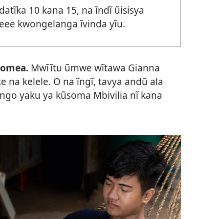
ndatĩka 10 kana 15, na ĩndĩ ũisisya
eee kwongelanga ĩvinda yĩu.
somea.
Mwĩĩtu ũmwe wĩtawa Gianna
 na kelele. O na ĩngĩ, tavya andũ ala
ngo yaku ya kũsoma Mbivilia nĩ kana