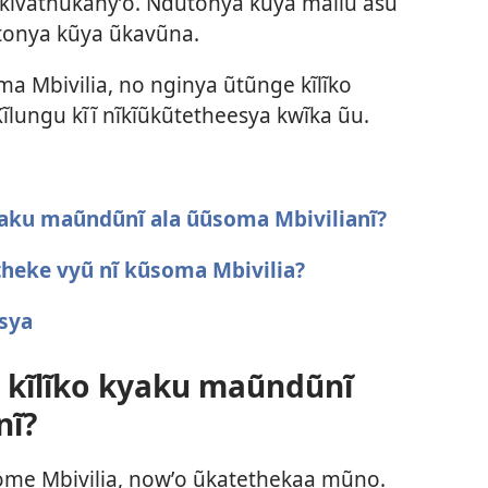
 kĩvathũkanyʼo. Ndũtonya kũya malĩu asu
ũtonya kũya ũkavũna.
ma Mbivilia, no nginya ũtũnge kĩlĩko
lungu kĩĩ nĩkĩũkũtetheesya kwĩka ũu.
kyaku maũndũnĩ ala ũũsoma Mbivilianĩ?
theke vyũ nĩ kũsoma Mbivilia?
sya
a kĩlĩko kyaku maũndũnĩ
nĩ?
some Mbivilia, nowʼo ũkatethekaa mũno.