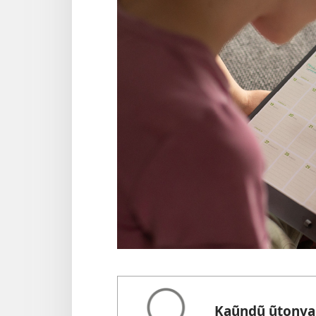
Kaũndũ ũtonya