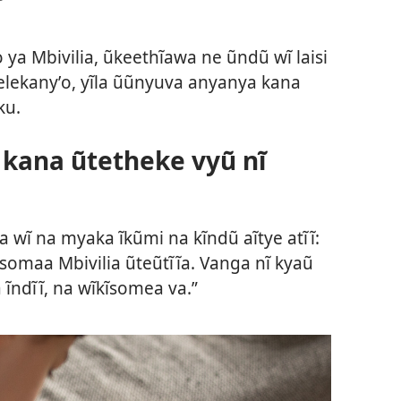
 ya Mbivilia, ũkeethĩawa ne ũndũ wĩ laisi
lekanyʼo, yĩla ũũnyuva anyanya kana
ku.
 kana ũtetheke vyũ nĩ
la wĩ na myaka ĩkũmi na kĩndũ aĩtye atĩĩ:
omaa Mbivilia ũteũtĩĩa. Vanga nĩ kyaũ
ndĩĩ, na wĩkĩsomea va.”