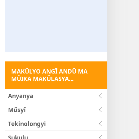
MAKŨLYO ANGĨ ANDŨ MA
MŨIKA MAKŨLASYA...
Anyanya
Mũsyĩ
Tekinolongyi
Sukulu