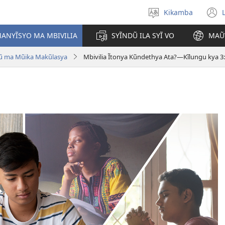
Kikamba
Nyuva
(
kĩthyomo
ANYĨSYO MA MBIVILIA
SYĨNDŨ ILA SYĨ VO
MAŨ
w
ũ ma Mũika Makũlasya