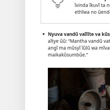
ĩvinda ĩkuvĩ ta 
ethĩwa no ũend
Nyuva vandũ vaĩlĩte va kũ
aĩtye ũũ: “Mantha vandũ vate
angĩ ma mũsyĩ ĩũlũ wa mĩva
maikakũsumbũe.”