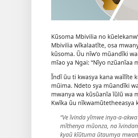
Kũsoma Mbivilia no kũelekanw
Mbivilia wĩkalaatĩte, osa mwa
kũsoma. Ũu nĩwʼo mũandĩki w
mĩao ya Ngai: “Nĩyo nzũanĩaa
Ĩndĩ ũu ti kwasya kana waĩlĩt
mũima. Ndeto sya mũandĩki wa
mwanya wa kũsũanĩa ĩũlũ wa 
Kwĩka ũu nĩkwamũtetheeasya 
“Ve ĩvinda yĩmwe inya-a-akw
mĩthenya mũonza, na ĩvindan
kyaũ kĩũtuma ũtaumya mwany