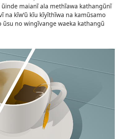
o ũinde maianĩ ala methĩawa kathangũnĩ
vĩ na kĩwʼũ kĩu kĩyĩthĩwa na kamũsamo
o ũsu no wingĩvange waeka kathangũ