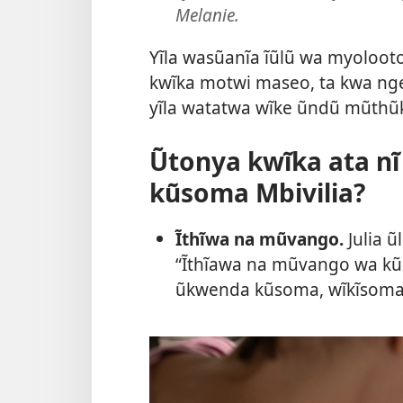
Melanie.
Yĩla wasũanĩa ĩũlũ wa myolooto
kwĩka motwi maseo, ta kwa nge
yĩla watatwa wĩke ũndũ mũthũ
Ũtonya kwĩka ata nĩ
kũsoma Mbivilia?
Ĩthĩwa na mũvango.
Julia ũ
“Ĩthĩawa na mũvango wa kũs
ũkwenda kũsoma, wĩkĩsoma ĩ