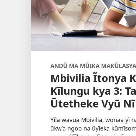
ANDŨ MA MŨIKA MAKŨLASY
Mbivilia Ĩtonya
Kĩlungu kya 3: 
Ũtetheke Vyũ Nĩ
Yĩla wavua Mbivilia, wonaa yĩ n
ũkwʼa ngoo na ũyĩeka kũmĩsoma