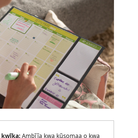
 kwĩka:
Ambĩĩa kwa kũsomaa o kwa