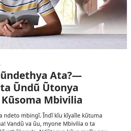
A
 Kũndethya Ata?—
Tata Ũndũ Ũtonya
 Kũsoma Mbivilia
a ndeto mbingĩ. Ĩndĩ kĩu kĩyaĩle kũtuma
! Vandũ va ũu, myone Mbivilia o ta