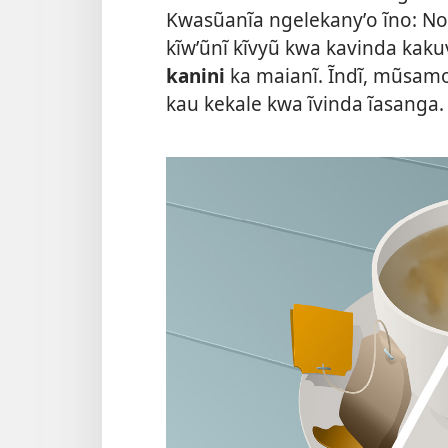
Kwasũanĩa ngelekanyʼo ĩno: N
kĩwʼũnĩ kĩvyũ kwa kavinda kaku
kanini
ka maianĩ. Ĩndĩ, mũsam
kau kekale kwa ĩvinda ĩasanga.