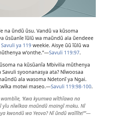
ʼe na ũndũ ũsu. Vandũ va kũsoma
nya ũsũanĩe ĩũlũ wa maũndũ ala ũendeee
a
Savuli ya 119
weekie. Aisye ũũ ĩũlũ wa
 mũthenya wʼonthe.”—
Savuli 119:97
.
e kũsoma na kũsũanĩa Mbivilia mũthenya
 Savuli syoonanasya ata? Nĩwoosaa
maũndũ ala wasoma Ndetonĩ ya Ngai.
kwĩka motwi maseo.—
Savuli 119:98-100
.
a wambĩie, ‘Kwa kyumwa wĩthĩawa na
ĩ yĩu nĩwĩkaa maũndũ maingĩ maku. Nĩ
a kwondũ wa Yeova? Nĩ ũndũ waĩlĩte!’”—