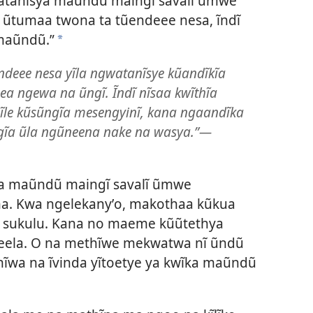
atanĩsya maũndũ maingĩ savalĩ ũmwe
ĩ ũtumaa twona ta tũendeee nesa, ĩndĩ
 maũndũ.”
a
deee nesa yĩla ngwatanĩsye kũandĩkĩa
 ngewa na ũngĩ. Ĩndĩ nĩsaa kwĩthĩa
ĩle kũsũngĩa mesengyinĩ, kana ngaandĩka
ngĩa ũla ngũneena nake na wasya.”—
ya maũndũ maingĩ savalĩ ũmwe
. Kwa ngelekanyʼo, makothaa kũkua
a sukulu. Kana no maeme kũũtethya
eela. O na methĩwe mekwatwa nĩ ũndũ
ĩwa na ĩvinda yĩtoetye ya kwĩka maũndũ