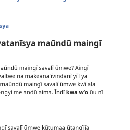
sya
watanĩsya maũndũ maingĩ
maũndũ maingĩ savalĩ ũmwe? Aingĩ
ĩtwe na makeana ĩvindanĩ yĩĩ ya
 maũndũ maingĩ savalĩ ũmwe kwĩ ala
ngyi me andũ aima. Ĩndĩ
kwa wʼo
ũu nĩ
gĩ savalĩ ũmwe kũtumaa ũtangĩĩa