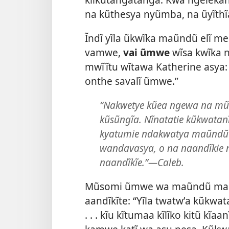
na kũthesya nyũmba, na ũyĩthĩ
Ĩndĩ yĩla ũkwĩka maũndũ elĩ m
vamwe,
vai ũmwe
wĩsa kwĩka n
mwĩĩtu wĩtawa Katherine asya
onthe savalĩ ũmwe.”
“Nakwetye kũea ngewa na mũn
kũsũngĩa. Nĩnatatie kũkwatan
kyatumie ndakwatya maũndũ 
wandavasya, o na naandĩkie n
naandĩkĩe.”—Caleb.
Mũsomi ũmwe wa maũndũ ma te
aandĩkĩte: “Yĩla twatwʼa kũkw
. . . kĩu kĩtumaa kĩlĩko kitũ kĩ