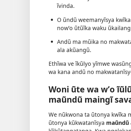
ĩvinda.
O ũndũ weemanyĩsya kwĩka
nowʼo ũtũĩka waku ũkailang
Andũ ma mũika no makwata
ala akũangũ.
Ethĩwa ve ĩkũlyo yĩmwe wasũngĩ
wa kana andũ no makwatanĩsy
Woni ũte wa wʼo ĩũ
maũndũ maingĩ sav
We nũkwona ta ũtonya kwĩka 
ũtonya kũkwatanĩsya
maũndũ
kĩikũtangatanga. Kwa ngelekan