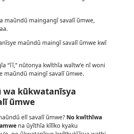
a maũndũ maingangĩ savalĩ ũmwe,
aa.
nĩsye maũndũ maingĩ savalĩ ũmwe kwĩ
a “ĩĩ,” nũtonya kwĩthĩa waĩtwʼe nĩ woni
e maũndũ maingĩ savalĩ ũmwe.
lũ wa kũkwatanĩsya
alĩ ũmwe
maũndũ elĩ savalĩ ũmwe?
No kwĩthĩwa
 amwe
na ũyĩthĩa kĩlĩko kyaku
yʼo, no ũkwatanĩsye kwĩthukĩĩsya wathi