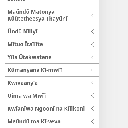
Maũndũ Matonya
Kũũtetheesya Thayũnĩ
Ũndũ Nĩilyĩ
Mĩtuo Ĩtaĩlĩte
Yĩla Ũtakwatene
Kũmanyana Kĩ-mwĩĩ
Kwĩvaanyʼa
Ũima wa Mwĩĩ
Kwĩanĩwa Ngoonĩ na Kĩlĩkonĩ
Maũndũ ma Kĩ-veva