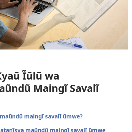
A
yaũ Ĩũlũ wa
ũndũ Maingĩ Savalĩ
 maũndũ maingĩ savalĩ ũmwe?
watanĩsya maũndũ maingĩ savalĩ ũmwe