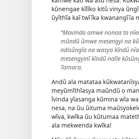
kamwe katĩ wa asu nesa. Kũkw
kũnengae kĩlĩko kitũ vinya ũng
ũyĩthĩa kaĩ twĩĩka kwanangĩĩa
“Mavinda amwe nonaa ta nĩen
mũndũ ũmwe mesengyi na kũea
ndisũngĩa na wasya kĩndũ nĩa
mesengyinĩ kĩndũ naĩle kũsũ
Tamara.
Andũ ala matataa kũkwatanĩs
meyũmĩthĩasya maũndũ o mana
ĩvinda yĩasanga kũmina wĩa w
nesa, na ũu ũituma maũsyokel
wĩva, kwĩka ũu kũtumaa mateth
ala mekwenda kwĩka!