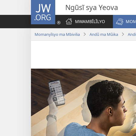
JW.ORG
Ngũsĩ sya Yeova
MWAMBĨLĨLYO
MOM
Momanyĩsyo ma Mbivilia
Andũ ma Mũika
And