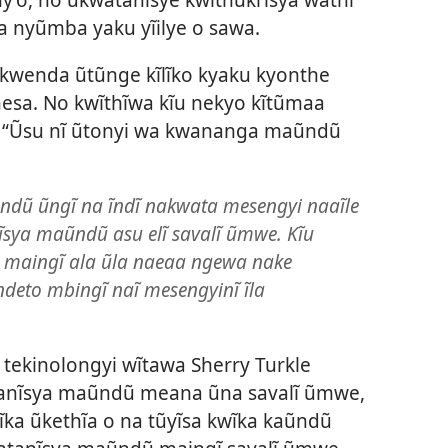
a nyũmba yaku yĩilye o sawa.
ekwenda ũtũnge kĩlĩko kyaku kyonthe
esa. No kwĩthĩwa kĩu nekyo kĩtũmaa
: “Ũsu nĩ ũtonyi wa kwananga maũndũ
dũ ũngĩ na ĩndĩ nakwata mesengyi naaĩle
ĩsya maũndũ asu elĩ savalĩ ũmwe. Kĩu
maingĩ ala ũla naeaa ngewa nake
deto mbingĩ naĩ mesengyinĩ ĩla
kinolongyi wĩtawa Sherry Turkle
atanĩsya maũndũ meana ũna savalĩ ũmwe,
aanĩka ũkethĩa o na tũyĩsa kwĩka kaũndũ