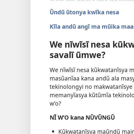
Ũndũ ũtonya kwĩka nesa
Kĩla andũ angĩ ma mũika maa
We nĩwĩsĩ nesa kũk
savalĩ ũmwe?
We nĩwĩsĩ nesa kũkwatanĩsya 
masũanĩaa kana andũ ala masya
tekinolongyi no makwatanĩsye
memanyĩasya kũtũmĩa tekinolo
wʼo?
NĨ WʼO kana NŨVŨNGŨ
Kũkwatanĩsya maũndũ main