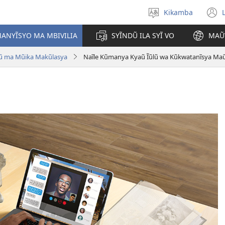
Kikamba
Nyuva
(
kĩthyomo
ANYĨSYO MA MBIVILIA
SYĨNDŨ ILA SYĨ VO
MAŨ
w
ũ ma Mũika Makũlasya
Naĩle Kũmanya Kyaũ Ĩũlũ wa Kũkwatanĩsya Ma