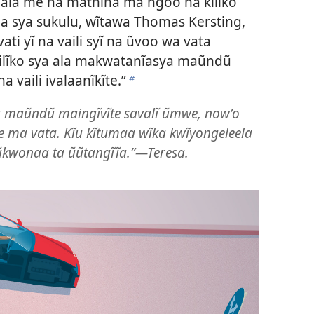
la me na mathĩna ma ngoo na kĩlĩko
na sya sukulu, wĩtawa Thomas Kersting,
vati yĩ na vaili syĩ na ũvoo wa vata
 ilĩko sya ala makwatanĩasya maũndũ
a vaili ivalaanĩkĩte.”
b
 maũndũ maingĩvĩte savalĩ ũmwe, nowʼo
 ma vata. Kĩu kĩtumaa wĩka kwĩyongeleela
ũkwonaa ta ũũtangĩĩa.”—Teresa.