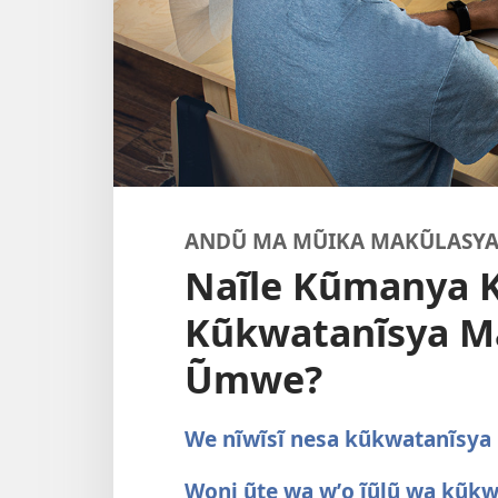
ANDŨ MA MŨIKA MAKŨLASY
Naĩle Kũmanya K
Kũkwatanĩsya Ma
Ũmwe?
We nĩwĩsĩ nesa kũkwatanĩsya
Woni ũte wa wʼo ĩũlũ wa kũk