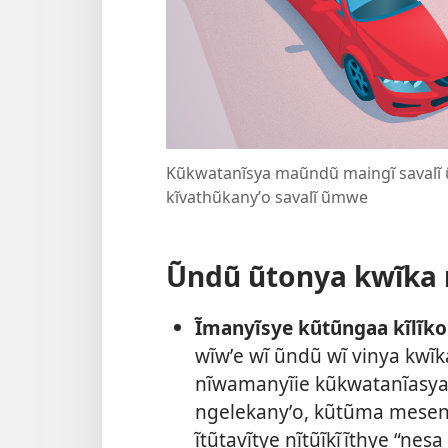
Kũkwatanĩsya maũndũ maingĩ savalĩ ũm
kĩvathũkanyʼo savalĩ ũmwe
Ũndũ ũtonya kwĩka 
Ĩmanyĩsye kũtũngaa kĩlĩk
wĩwʼe wĩ ũndũ wĩ vinya kw
nĩwamanyĩie kũkwatanĩasya
ngelekanyʼo, kũtũma meseng
ĩtũtavĩtye nĩtũĩkĩĩthye “nes