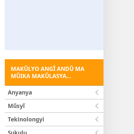
MAKŨLYO ANGĨ ANDŨ MA
MŨIKA MAKŨLASYA...
Anyanya
Mũsyĩ
Tekinolongyi
Sukulu