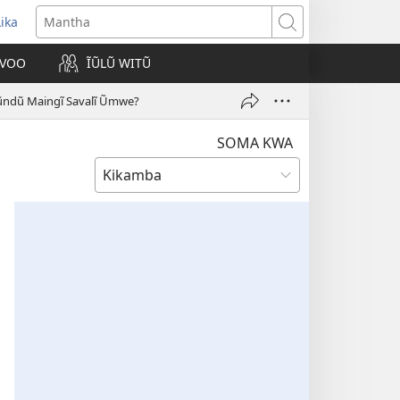
Lika
opens
Mantha
new
VOO
ĨŨLŨ WITŨ
indow)
ũndũ Maingĩ Savalĩ Ũmwe?
SOMA KWA