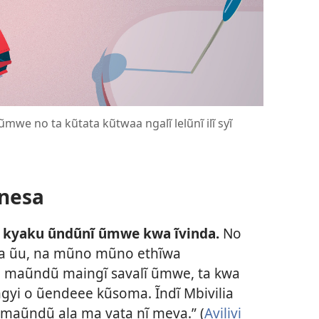
we no ta kũtata kũtwaa ngalĩ lelũnĩ ilĩ syĩ
nesa
o kyaku ũndũnĩ ũmwe kwa ĩvinda.
No
ĩka ũu, na mũno mũno ethĩwa
 maũndũ maingĩ savalĩ ũmwe, ta kwa
yi o ũendeee kũsoma. Ĩndĩ Mbivilia
a maũndũ ala ma vata nĩ meva.” (
Avilivi