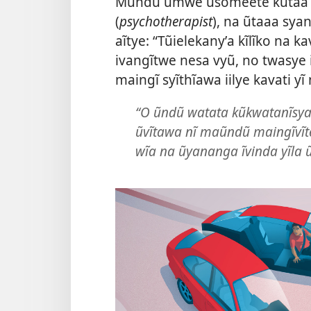
Mũndũ ũmwe ũsomeete kũtaa a
(
psychotherapist
), na ũtaaa sya
aĩtye: “Tũielekanyʼa kĩlĩko na ka
ivangĩtwe nesa vyũ, no twasye
maingĩ syĩthĩawa iilye kavati yĩ n
“O ũndũ watata kũkwatanĩsya
ũvĩtawa nĩ maũndũ maingĩvĩte
wĩa na ũyananga ĩvinda yĩla 